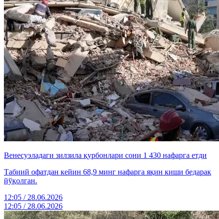
Венесуэладаги зилзила қурбонлари сони 1 430 нафарга етди
Табиий офатдан кейин 68,9 минг нафарга яқин киши бедарак
йўқолган.
12:05 / 28.06.2026
12:05 / 28.06.2026