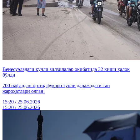
Венесуэладаги кучли зилзилалар оқибатида 32 киши ҳалок
бўлди
700 нафардан ортиқ фуқаро турли даражадаги тан
жароҳатлари олган.
15:20 / 25.06.2026
15:20 / 25.06.2026