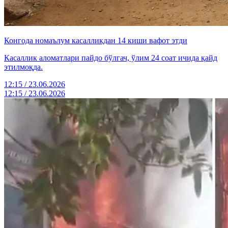
Конгода номаълум касалликдан 14 киши вафот этди
Касаллик аломатлари пайдо бўлгач, ўлим 24 соат ичида қайд
этилмоқда.
12:15 / 23.06.2026
12:15 / 23.06.2026