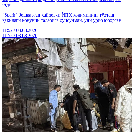
этди
“Spark” бошқарган ҳайдовчи ЙПХ ходимининг тўхташ
ҳақидаги қонуний талабига бўйсунмай, уни уриб юборган.
11:52 / 03.08.2026
11:52 / 03.08.2026