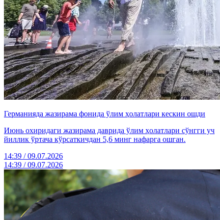
Германияда жазирама фонида ўлим ҳолатлари кескин ошди
Июнь охиридаги жазирама даврида ўлим ҳолатлари сўнгги уч
йиллик ўртача кўрсаткичдан 5,6 минг нафарга ошган.
14:39 / 09.07.2026
14:39 / 09.07.2026