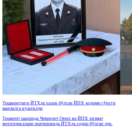
Тошкентдаги ЙТҲда ҳалок бўлган ЙПХ ходими сўнгги
манзилга кузатилди
Тошкент шаҳрида Чевролет Оних ва ЙПХ хизмат
мототцикллари иштирокида ЙТҲда содир бўлган эди.