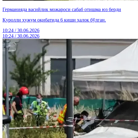
Германияда васийлик можароси сабаб отишма юз берди
Қуролли ҳужум оқибатида 6 киши ҳалок бўлган.
10:24 / 30.06.2026
10:24 / 30.06.2026