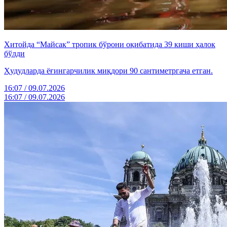
Хитойда “Майсак” тропик бўрони оқибатида 39 киши ҳалок
бўлди
Ҳудудларда ёғингарчилик миқдори 90 сантиметргача етган.
16:07 / 09.07.2026
16:07 / 09.07.2026