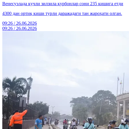
Венесуэлада кучли зилзила қурбонлар сони 235 кишига етди
4300 дан ортиқ киши турли даражадаги тан жароҳати олган.
09:26 / 26.06.2026
09:26 / 26.06.2026