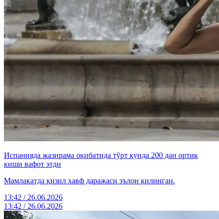
Испанияда жазирама оқибатида тўрт кунда 200 дан ортиқ
киши вафот этди
Мамлакатда қизил хавф даражаси эълон қилинган.
13:42 / 26.06.2026
13:42 / 26.06.2026