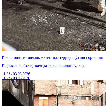
Покистондаги тинчлик митингида террорчи ўзини портлатди
Портлаш оқибатида камида 14 киши ҳалок бўлган.
11:23 / 03.08.2026
11:23 / 03.08.2026