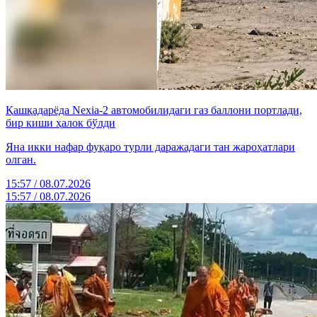
Қашқадарёда Nexia-2 автомобилидаги газ баллони портлади,
бир киши ҳалок бўлди
Яна икки нафар фуқаро турли даражадаги тан жароҳатлари
олган.
15:57 / 08.07.2026
15:57 / 08.07.2026