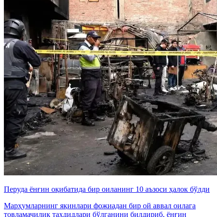
Перуда ёнғин оқибатида бир оиланинг 10 аъзоси ҳалок бўлди
Марҳумларнинг яқинлари фожиадан бир ой аввал оилага
товламачилик таҳдидлари бўлганини билдириб, ёнғин