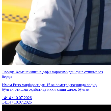
Эронда Хоманаийнинг дафн маросимидан сўнг отишма юз
берди
Имом Ризо мақбарасидан 15 километр узоқликда содир
бўлган отишма оқибатида икки киши ҳалок бўлган.
14:14 / 10.07.2026
14:14 / 10.07.2026