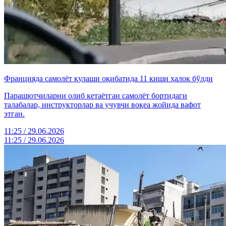
Францияда самолёт қулаши оқибатида 11 киши ҳалок бўлди
Парашютчиларни олиб кетаётган самолёт бортидаги
талабалар, инструкторлар ва учувчи воқеа жойида вафот
этган.
11:25 / 29.06.2026
11:25 / 29.06.2026