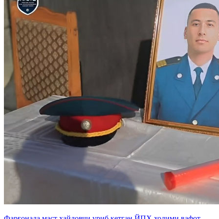
Фарғонада маст ҳайдовчи уриб кетган ЙПХ ходими вафот