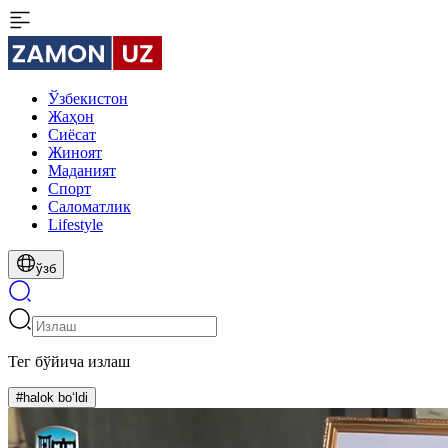
Ўзбекистон
Жаҳон
Сиёсат
Жиноят
Маданият
Спорт
Cаломатлик
Lifestyle
ўзб
Тег бўйича излаш
#halok bo‘ldi