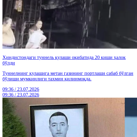
Ҳиндистондаги туннель қулаши оқибатида 20 киши ҳалок
бўлди
Туннелнинг қулашига метан газининг портлаши сабаб бўлган
бўлиши мумкинлиги тахмин қилинмоқда.
09:36 / 23.07.2026
09:36 / 23.07.2026