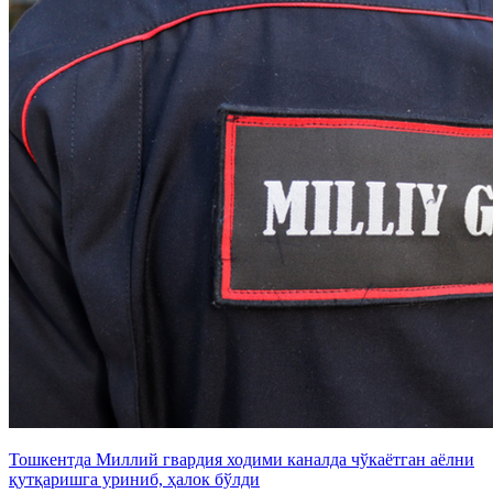
Тошкентда Миллий гвардия ходими каналда чўкаётган аёлни
қутқаришга уриниб, ҳалок бўлди