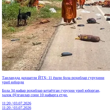
Таиландда даҳшатли ЙТҲ: 11 ёшли бола роҳиблар гуруҳини
уриб юборди
Бола 34 нафар роҳиблар кетаётган гуруҳни уриб юборган,
ҳалок бўлганлар сони 10 нафарга етди.
11:20 / 03.07.2026
11:20 / 03.07.2026