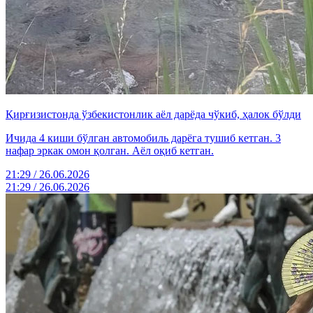
Қирғизистонда ўзбекистонлик аёл дарёда чўкиб, ҳалок бўлди
Ичида 4 киши бўлган автомобиль дарёга тушиб кетган. 3
нафар эркак омон қолган. Аёл оқиб кетган.
21:29 / 26.06.2026
21:29 / 26.06.2026