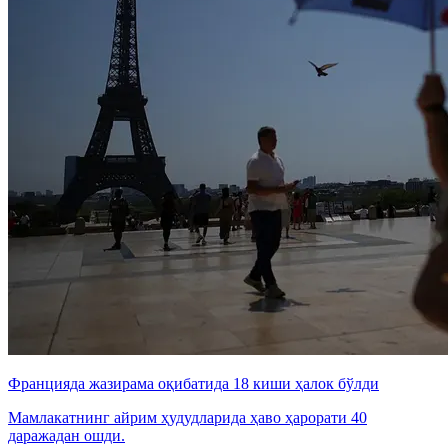
Францияда жазирама оқибатида 18 киши ҳалок бўлди
Мамлакатнинг айрим ҳудудларида ҳаво ҳарорати 40
даражадан ошди.