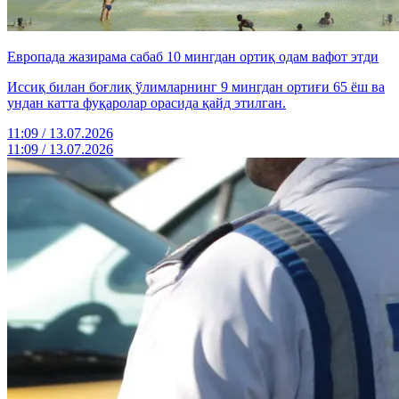
Европада жазирама сабаб 10 мингдан ортиқ одам вафот этди
Иссиқ билан боғлиқ ўлимларнинг 9 мингдан ортиғи 65 ёш ва
ундан катта фуқаролар орасида қайд этилган.
11:09 / 13.07.2026
11:09 / 13.07.2026