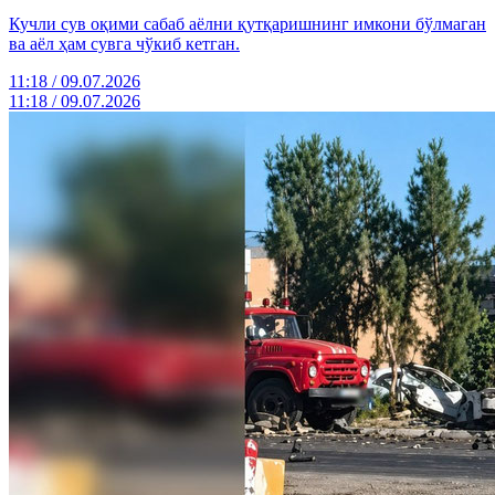
Кучли сув оқими сабаб аёлни қутқаришнинг имкони бўлмаган
ва аёл ҳам сувга чўкиб кетган.
11:18 / 09.07.2026
11:18 / 09.07.2026