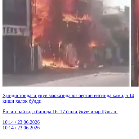
Ҳиндистондаги ўқув марказида юз берган ёнғинда камида 14
киши ҳалок бўлди
Ёнғин пайтида бинода 16–17 ёшли ўқувчилар бўлган.
10:14 / 23.06.2026
10:14 / 23.06.2026