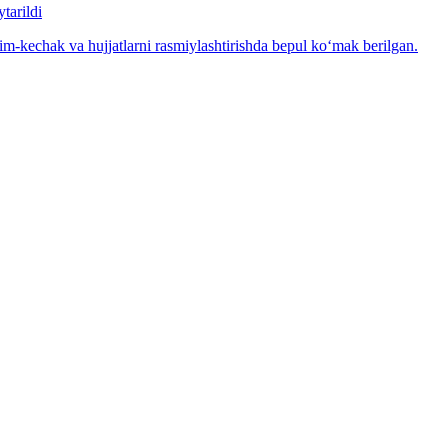
tarildi
m-kechak va hujjatlarni rasmiylashtirishda bepul ko‘mak berilgan.