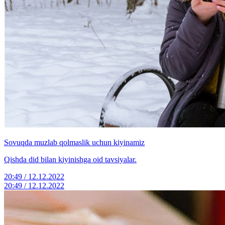
Sovuqda muzlab qolmaslik uchun kiyinamiz
Qishda did bilan kiyinishga oid tavsiyalar.
20:49 / 12.12.2022
20:49 / 12.12.2022