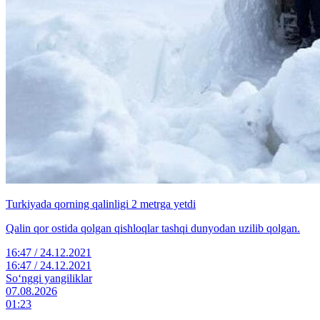
Turkiyada qorning qalinligi 2 metrga yetdi
Qalin qor ostida qolgan qishloqlar tashqi dunyodan uzilib qolgan.
16:47 / 24.12.2021
16:47 / 24.12.2021
So‘nggi yangiliklar
07.08.2026
01:23