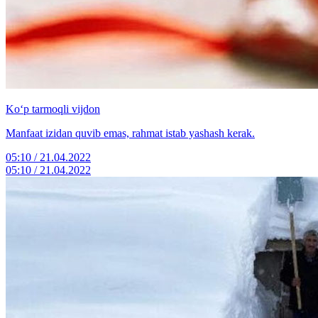
Ko‘p tarmoqli vijdon
Manfaat izidan quvib emas, rahmat istab yashash kerak.
05:10 / 21.04.2022
05:10 / 21.04.2022