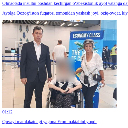
Olmaotada insultni boshdan kechirgan o‘zbekistonlik ayol vatanga qay
Ayolga Qozog‘iston fuqarosi tomonidan yashash joyi, oziq-ovqat, kiyi
01:12
Quvayt mamlakatdagi yagona Eron maktabini yopdi