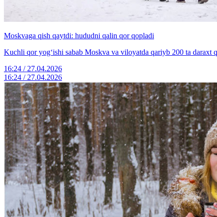
Moskvaga qish qaytdi: hududni qalin qor qopladi
Kuchli qor yog‘ishi sabab Moskva va viloyatda qariyb 200 ta daraxt qu
16:24 / 27.04.2026
16:24 / 27.04.2026