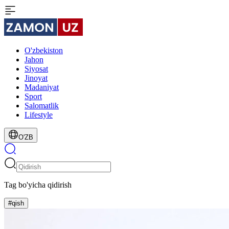
O'zbekiston
Jahon
Siyosat
Jinoyat
Madaniyat
Sport
Salomatlik
Lifestyle
O'ZB
Tag bo'yicha qidirish
#qish