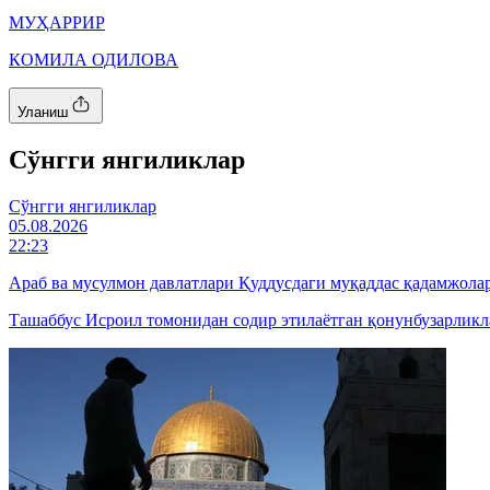
МУҲАРРИР
КОМИЛА ОДИЛОВА
Уланиш
Cўнгги янгиликлар
Cўнгги янгиликлар
05.08.2026
22:23
Араб ва мусулмон давлатлари Қуддусдаги муқаддас қадамжол
Ташаббус Исроил томонидан содир этилаётган қонунбузарликл