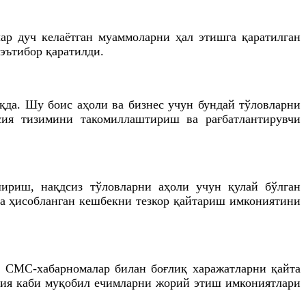
р дуч келаётган муаммоларни ҳал этишга қаратилган
эътибор қаратилди.
оқда. Шу боис аҳоли ва бизнес учун бундай тўловларни
сия тизимини такомиллаштириш ва рағбатлантирувчи
шириш, нақдсиз тўловларни аҳоли учун қулай бўлган
ча ҳисобланган кешбекни тезкор қайтариш имкониятини
 СМС-хабарномалар билан боғлиқ харажатларни қайта
ция каби муқобил ечимларни жорий этиш имкониятлари