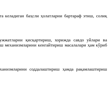
а келадиган баҳсли ҳолатларни бартараф этиш, солиқ
ҳужжатларни қисқартириш, хорижда савдо уйлари ва
иш механизмларини кенгайтириш масалалари ҳам кўриб
механизмларини соддалаштириш ҳамда рақамлаштириш