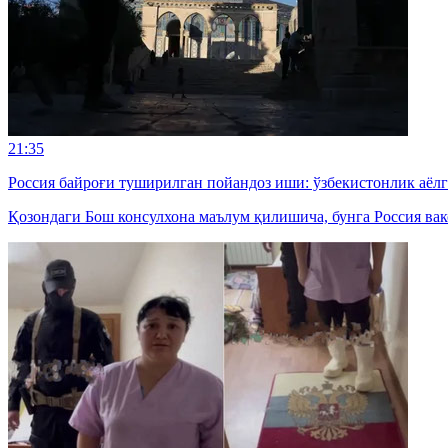
21:35
Россия байроғи туширилган пойандоз иши: ўзбекистонлик аёл
Қозондаги Бош консулхона маълум қилишича, бунга Россия вак