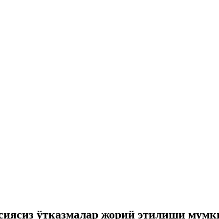
ссиясиз ўтказмалар жорий этилиши мумк