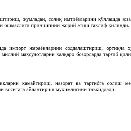
штириш, жумладан, солиқ имтиёзларини қўллашда юзаг
дан ошмаслиги принципини жорий этиш таклиф қилинди.
ида импорт жараёнларини соддалаштириш, ортиқча 
 миллий маҳсулотларни халқаро бозорларда тарғиб қил
сиқларни камайтириш, назорат ва тартибга солиш 
ли воситага айлантириш муҳимлигини таъкидлади.