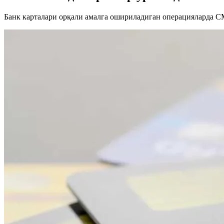
Банк карталари орқали амалга ошириладиган операцияларда С