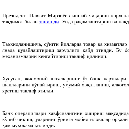
Президент Шавкат Мирзиёев ишлаб чиқариш корхонал
тақдимот билан
танишди
. Унда рақамлаштириш ва нақд
Таъкидланишича, сўнгги йилларда товар ва хизматлар 
янада қулайлаштириш зарурлиги қайд этилди. Бу б
механизмларни кенгайтириш таклиф қилинди.
Хусусан, жисмоний шахсларнинг ўз банк карталари 
шаклларини кўпайтириш, умумий овқатланиш, алкоголь
яратиш таклиф этилди.
Банк операциялари хавфсизлигини ошириш мақсадида
кўриб чиқиш, уларнинг ўрнига мобил иловалар орқал
ҳам муҳокама қилинди.