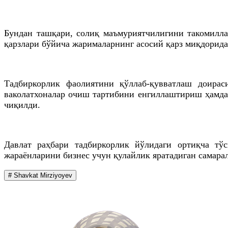
Бундан ташқари, солиқ маъмуриятчилигини такомилла
қарзлари бўйича жарималарнинг асосий қарз миқдори
Тадбиркорлик фаолиятини қўллаб-қувватлаш доирас
ваколатхоналар очиш тартибини енгиллаштириш ҳамда
чиқилди.
Давлат раҳбари тадбиркорлик йўлидаги ортиқча тў
жараёнларини бизнес учун қулайлик яратадиган самара
# Shavkat Mirziyoyev