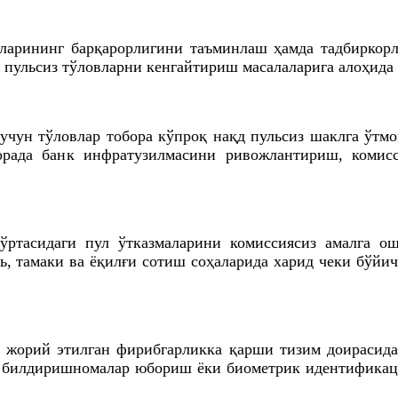
арининг барқарорлигини таъминлаш ҳамда тадбиркорла
 пульсиз тўловларни кенгайтириш масалаларига алоҳида 
учун тўловлар тобора кўпроқ нақд пульсиз шаклга ўтм
орада банк инфратузилмасини ривожлантириш, комис
ўртасидаги пул ўтказмаларини комиссиясиз амалга о
, тамаки ва ёқилғи сотиш соҳаларида харид чеки бўйи
 жорий этилган фирибгарликка қарши тизим доирасида
и билдиришномалар юбориш ёки биометрик идентифика