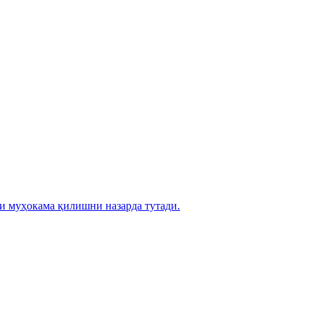
и муҳокама қилишни назарда тутади.