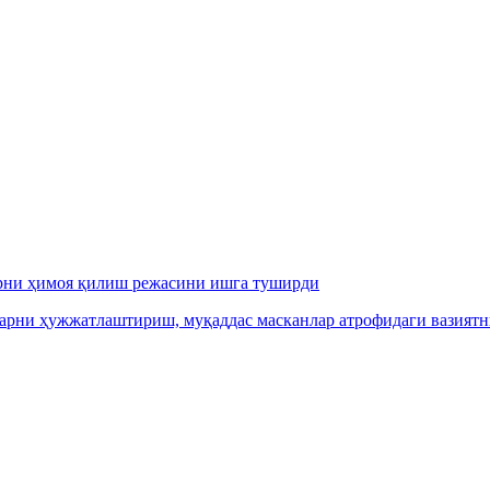
арни ҳимоя қилиш режасини ишга туширди
арни ҳужжатлаштириш, муқаддас масканлар атрофидаги вазиятн