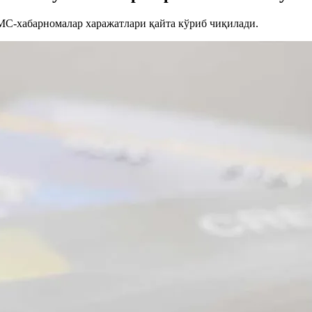
МС-хабарномалар харажатлари қайта кўриб чиқилади.