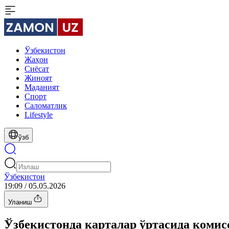
Ўзбекистон
Жаҳон
Сиёсат
Жиноят
Маданият
Спорт
Cаломатлик
Lifestyle
ўзб
Ўзбекистон
19:09 / 05.05.2026
Уланиш
Ўзбекистонда карталар ўртасида коми