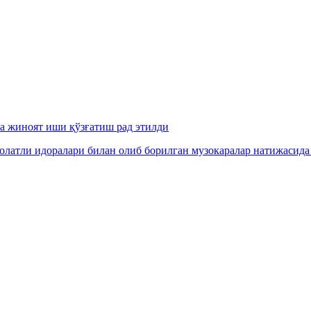
га жиноят иши қўзғатиш рад этилди
олатли идоралари билан олиб борилган музокаралар натижасида