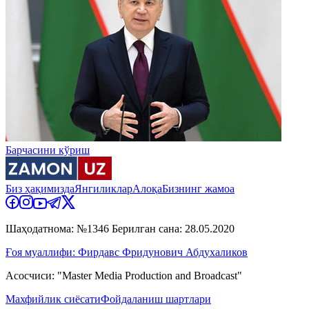
Барчасини кўриш
Биз ҳақимизда
Янгиликлар
Алоқа
Бизнинг жамоа
Шаҳодатнома: №1346 Берилган сана: 28.05.2020
Ғоя муаллифи: Фирдавс Фридунович Абдухаликов
Асосчиси: "Master Media Production and Broadcast"
Махфийлик сиёсати
Фойдаланиш шартлари