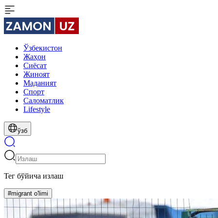
Ўзбекистон
Жаҳон
Сиёсат
Жиноят
Маданият
Спорт
Cаломатлик
Lifestyle
ўзб
Тег бўйича излаш
#migrant o'limi