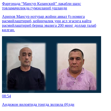
Фарғонада “Мансур Казанский” лақабли шахс
товламачиликда гумонланиб ушланди
Арипов Мансур нотурар жойни аввал ўз номига
расмийлаштириб, кейинчалик уни асл эгасига қайта
расмийлаштириб бериш эвазига 200 минг доллар талаб
қилган.
08:54
Андижон вилоятида тонгда зилзила бўлди