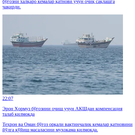
бўғозни халқаро кемалар қатнови учун очиқ сақлашга
чақирди.
22:07
Эрон Ҳормуз бўғозини очиш учун АҚШдан компенсация
талаб қилмоқда
Теҳрон ва Оман бўғоз орқали вақтинчалик кемалар қатновини
йўлга қўйиш масаласини муҳокама қилмоқда.