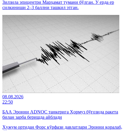
Зилзила эпицентри Марҳамат тумани бўлган. У ерда ер
силкиниши 2–3 баллни ташкил этган.
08.08.2026
22:50
БАА Эронни ADNOC танкерига Ҳормуз бўғозида ракета
билан зарба беришда айблади
Ҳужум ортидан Форс кўрфази давлатлари Эронни қоралаб,