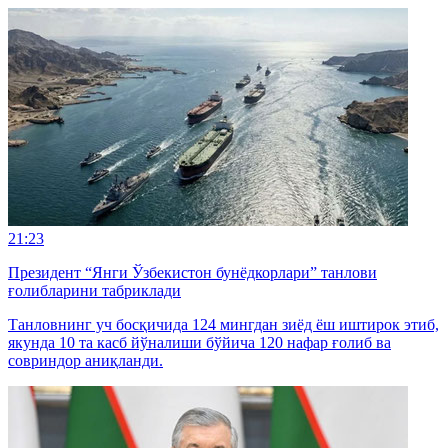
21:23
Президент “Янги Ўзбекистон бунёдкорлари” танлови
ғолибларини табриклади
Танловнинг уч босқичида 124 мингдан зиёд ёш иштирок этиб,
якунда 10 та касб йўналиши бўйича 120 нафар ғолиб ва
совриндор аниқланди.