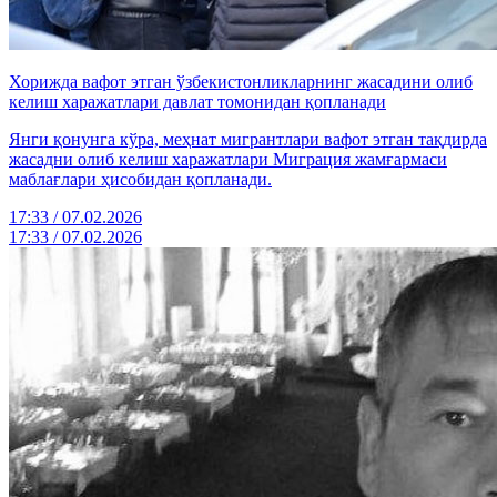
Хорижда вафот этган ўзбекистонликларнинг жасадини олиб
келиш харажатлари давлат томонидан қопланади
Янги қонунга кўра, меҳнат мигрантлари вафот этган тақдирда
жасадни олиб келиш харажатлари Миграция жамғармаси
маблағлари ҳисобидан қопланади.
17:33 / 07.02.2026
17:33 / 07.02.2026