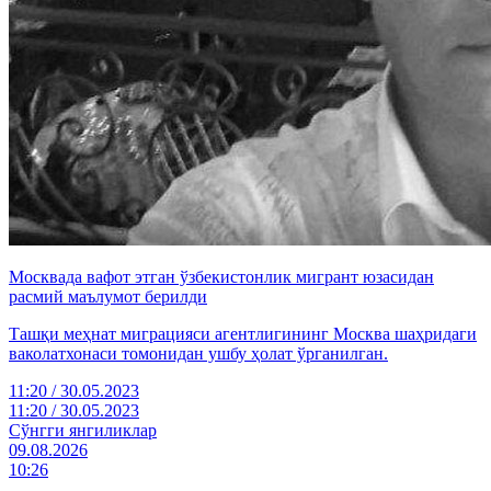
Москвада вафот этган ўзбекистонлик мигрант юзасидан
расмий маълумот берилди
Ташқи меҳнат миграцияси агентлигининг Москва шаҳридаги
ваколатхонаси томонидан ушбу ҳолат ўрганилган.
11:20 / 30.05.2023
11:20 / 30.05.2023
Cўнгги янгиликлар
09.08.2026
10:26