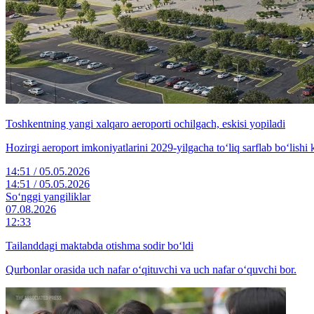
Toshkentning yangi xalqaro aeroporti ochilgach, eskisi yopiladi
Hozirgi aeroport imkoniyatlarini 2029-yilgacha to‘liq sarflab bo‘lishi
14:51 / 05.05.2026
14:51 / 05.05.2026
So‘nggi yangiliklar
07.08.2026
12:33
Tailanddagi maktabda otishma sodir bo‘ldi
Qurbonlar orasida uch nafar o‘qituvchi va uch nafar o‘quvchi bor.