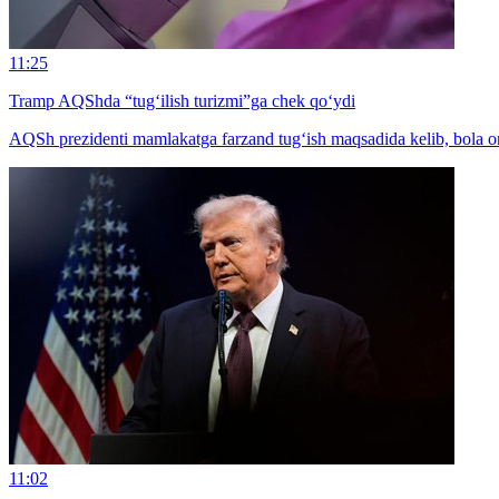
11:25
Tramp AQShda “tug‘ilish turizmi”ga chek qo‘ydi
AQSh prezidenti mamlakatga farzand tug‘ish maqsadida kelib, bola orq
11:02