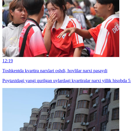
12:19
Toshkentda kvartira narxlari oshdi, hovlilar narxi pasaydi
Poytaxtdagi yangi qurilgan uylardagi kvartiralar narxi yillik hisobda 