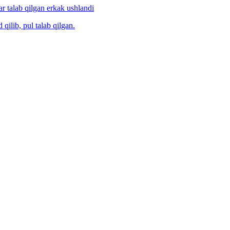
ar talab qilgan erkak ushlandi
 qilib, pul talab qilgan.