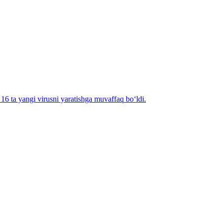
6 ta yangi virusni yaratishga muvaffaq bo‘ldi.