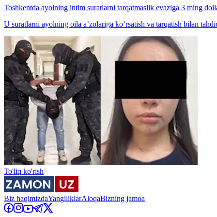
Toshkentda ayolning intim suratlarni tarqatmaslik evaziga 3 ming doll
U suratlarni ayolning oila a’zolariga ko‘rsatish va tarqatish bilan tahdid
To'liq ko'rish
Biz haqimizda
Yangiliklar
Aloqa
Bizning jamoa