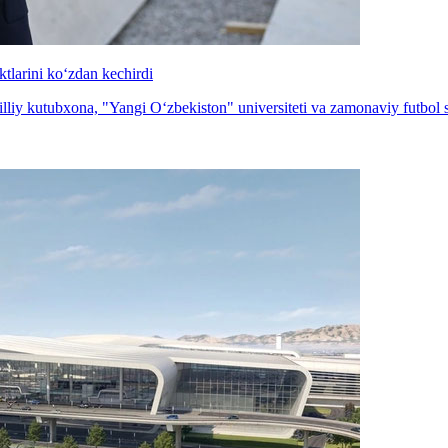
tlarini ko‘zdan kechirdi
lliy kutubxona, "Yangi O‘zbekiston" universiteti va zamonaviy futbol st