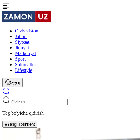
O'zbekiston
Jahon
Siyosat
Jinoyat
Madaniyat
Sport
Salomatlik
Lifestyle
O'ZB
Tag bo'yicha qidirish
#Yangi Toshkent