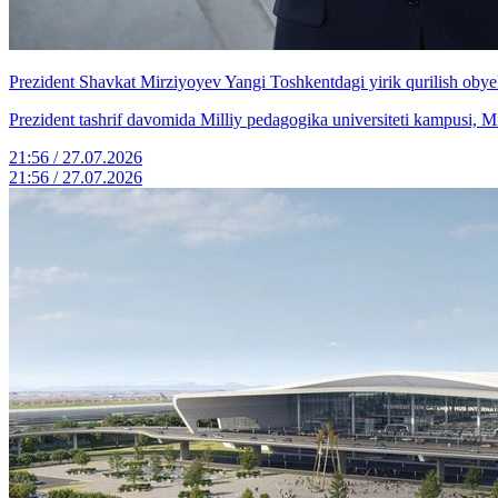
Prezident Shavkat Mirziyoyev Yangi Toshkentdagi yirik qurilish obyek
Prezident tashrif davomida Milliy pedagogika universiteti kampusi, Mi
21:56 / 27.07.2026
21:56 / 27.07.2026