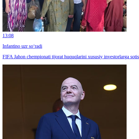
13:08
Infantino uzr so‘radi
FIFA Jahon chempionati tijorat huquqlarini xususiy investorlarga soti