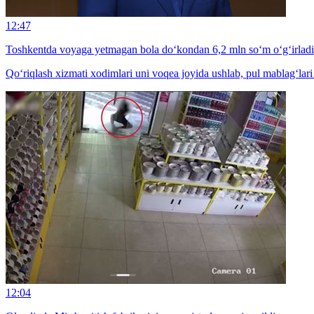
12:47
Toshkentda voyaga yetmagan bola do‘kondan 6,2 mln so‘m o‘g‘irladi
Qo‘riqlash xizmati xodimlari uni voqea joyida ushlab, pul mablag‘lari 
12:04