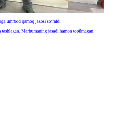
arga umrbod qamoq jazosi so‘raldi
iga tashlagan. Marhumaning jasadi hamon topilmagan.