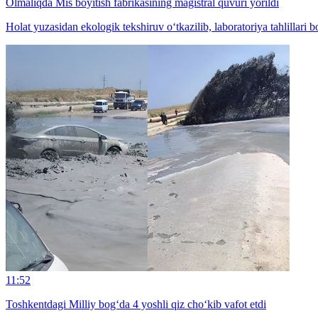
Olmaliqda Mis boyitish fabrikasining magistral quvuri yorildi
Holat yuzasidan ekologik tekshiruv o‘tkazilib, laboratoriya tahlillari 
11:52
Toshkentdagi Milliy bog‘da 4 yoshli qiz cho‘kib vafot etdi