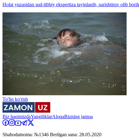
Holat yuzasidan sud-tibbiy ekspertiza tayinlanib, surishtiruv olib bor
To'liq ko'rish
Biz haqimizda
Yangiliklar
Aloqa
Bizning jamoa
Shahodatnoma: №1346 Berilgan sana: 28.05.2020