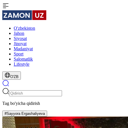
O'zbekiston
Jahon
Siyosat
Jinoyat
Madaniyat
Sport
Salomatlik
Lifestyle
O'ZB
Tag bo'yicha qidirish
#Sayyora Ergashaliyeva