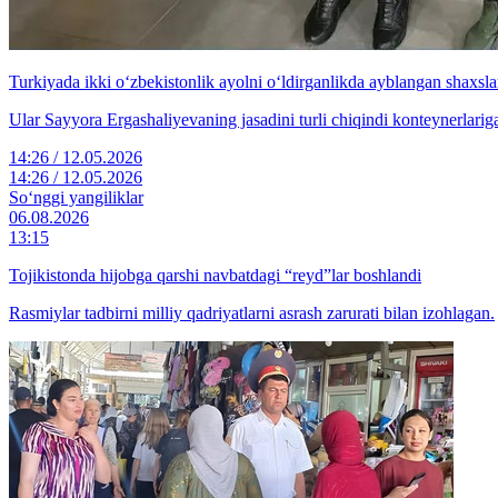
Turkiyada ikki o‘zbekistonlik ayolni o‘ldirganlikda ayblangan shaxsl
Ular Sayyora Ergashaliyevaning jasadini turli chiqindi konteynerlar
14:26 / 12.05.2026
14:26 / 12.05.2026
So‘nggi yangiliklar
06.08.2026
13:15
Tojikistonda hijobga qarshi navbatdagi “reyd”lar boshlandi
Rasmiylar tadbirni milliy qadriyatlarni asrash zarurati bilan izohlagan.