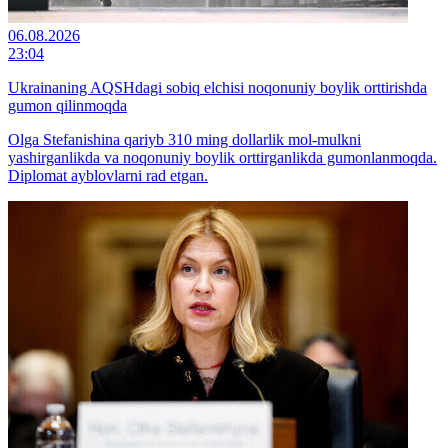
06.08.2026
23:04
Ukrainaning AQSHdagi sobiq elchisi noqonuniy boylik orttirishda
gumon qilinmoqda
Olga Stefanishina qariyb 310 ming dollarlik mol-mulkni
yashirganlikda va noqonuniy boylik orttirganlikda gumonlanmoqda.
Diplomat ayblovlarni rad etgan.