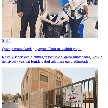
01:12
Quvayt mamlakatdagi yagona Eron maktabini yopdi
Rasmiy sabab ochiqlanmagan bo‘lsa-da, qaror mintaqadagi keskin
geosiyosiy vaziyat fonida qabul qilingani qayd etilmoqda.