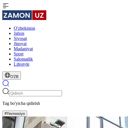
O'zbekiston
Jahon
Siyosat
Jinoyat
Madaniyat
Sport
Salomatlik
Lifestyle
O'ZB
Tag bo'yicha qidirish
#Yevroosiyo