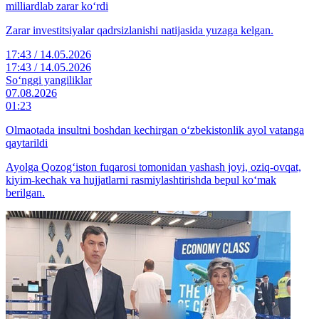
milliardlab zarar ko‘rdi
Zarar investitsiyalar qadrsizlanishi natijasida yuzaga kelgan.
17:43 / 14.05.2026
17:43 / 14.05.2026
So‘nggi yangiliklar
07.08.2026
01:23
Olmaotada insultni boshdan kechirgan o‘zbekistonlik ayol vatanga
qaytarildi
Ayolga Qozog‘iston fuqarosi tomonidan yashash joyi, oziq-ovqat,
kiyim-kechak va hujjatlarni rasmiylashtirishda bepul ko‘mak
berilgan.