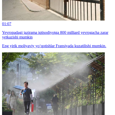
01:07
Yevropadagi jazirama iqtisodiyotga 800 milliard yevrogacha zarar
yetkazishi mumkin
Eng yirik moliyaviy yo‘qotishlar Fransiyada kuzatilishi mumkin.