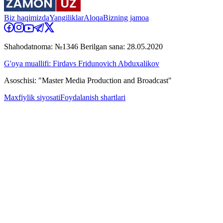
Biz haqimizda
Yangiliklar
Aloqa
Bizning jamoa
Shahodatnoma: №1346 Berilgan sana: 28.05.2020
G'oya muallifi: Firdavs Fridunovich Abduxalikov
Asoschisi: "Master Media Production and Broadcast"
Maxfiylik siyosati
Foydalanish shartlari