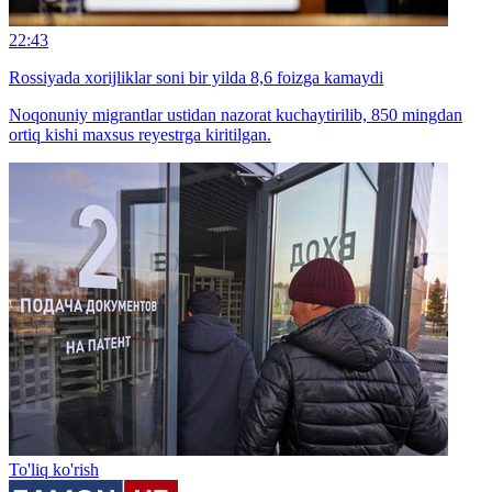
22:43
Rossiyada xorijliklar soni bir yilda 8,6 foizga kamaydi
Noqonuniy migrantlar ustidan nazorat kuchaytirilib, 850 mingdan
ortiq kishi maxsus reyestrga kiritilgan.
To'liq ko'rish