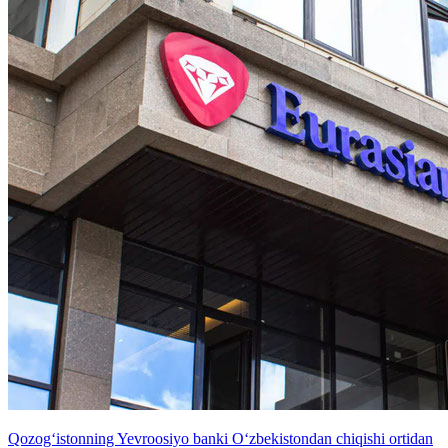
Qozog‘istonning Yevroosiyo banki O‘zbekistondan chiqishi ortidan