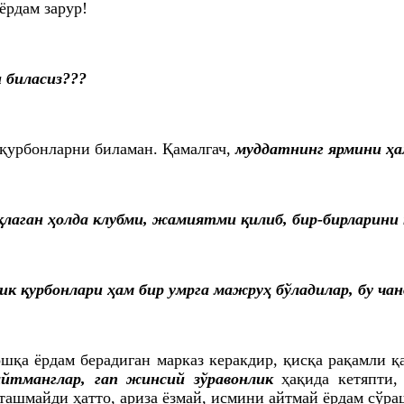
ёрдам зарур!
 биласиз???
 қурбонларни биламан. Қамалгач,
муддатнинг ярмини ҳа
лаган ҳолда клубми, жамиятми қилиб, бир-бирларини қ
к қурбонлари ҳам бир умрга мажруҳ бўладилар, бу ч
бошқа ёрдам берадиган марказ керакдир, қисқа рақамли
айтманглар, гап жинсий зўравонлик
ҳақида кетяпти,
ташмайди ҳатто, ариза ёзмай, исмини айтмай ёрдам сўра