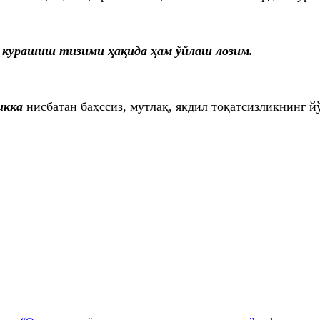
 курашиш тизими ҳақида ҳам ўйлаш лозим.
икка
нисбатан баҳссиз, мутлақ, якдил тоқатсизликнинг й