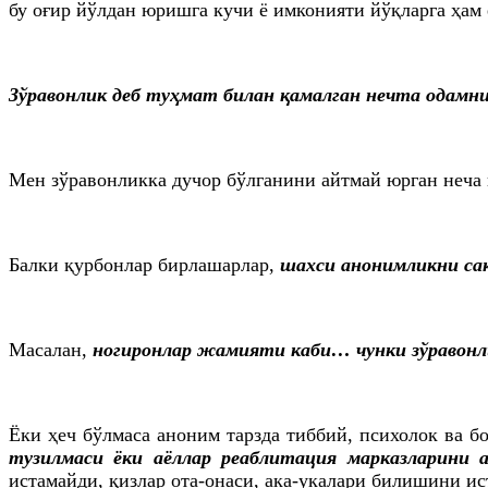
бу оғир йўлдан юришга кучи ё имконияти йўқларга ҳам 
Зўравонлик деб туҳмат билан қамалган нечта одамни
Мен зўравонликка дучор бўлганини айтмай юрган неча
Балки қурбонлар бирлашарлар,
шахси анонимликни сақ
Масалан,
ногиронлар жамияти каби… чунки зўравонли
Ёки ҳеч бўлмаса аноним тарзда тиббий, психолок ва 
тузилмаси ёки аёллар реаблитация марказларини 
истамайди, қизлар ота-онаси, ака-укалари билишини ис