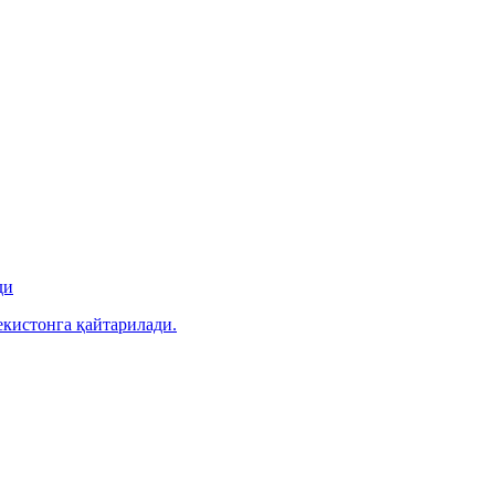
ди
екистонга қайтарилади.