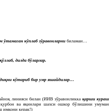
м ўтамаган кўплаб зўравонларни
биламан…
ўллаб, далда бўларлар.
андиқни кўтариб бир умр яшайдилар…
 қайноқ линияси билан (ИИВ зўравонликка
қарши кураш
 қурбон ва яқинлари шахси ошкор бўлишини умуман
ш имкони керак!)