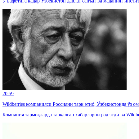
У вафотига қадар Ўзбекистон давлат санъат ва маданият инсти
20:59
Wildberries компанияси Россияни тарк этиб, Ўзбекистонда ўз 
Компания тармоқларда тарқалган хабарларни рад этди ва Wildbe