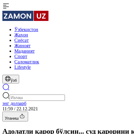
Ўзбекистон
Жаҳон
Сиёсат
Жиноят
Маданият
Спорт
Cаломатлик
Lifestyle
ўзб
энг долзарб
11:59 / 22.12.2021
Уланиш
Адолатли қарор бўлсин... суд қарорин