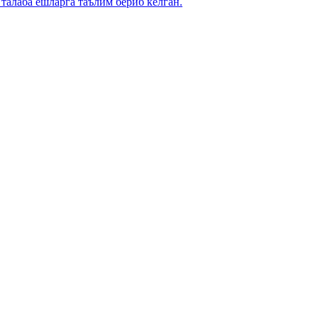
талаба ёшларга таълим бериб келган.