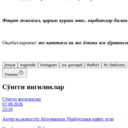
Фақат жанжал, қарши кураш эмас, оқибатлар билан
Оқибатларнинг
энг каттаси ва энг ёмони эса зўравонл
jinoyat
nogironlik
Instagram
энг долзарб
#taftish
#o`zbekiston
Уланиш
Cўнгги янгиликлар
Cўнгги янгиликлар
07.08.2026
23:10
Актёр ва режиссёр Абдуманнон Убайдуллаев вафот этди