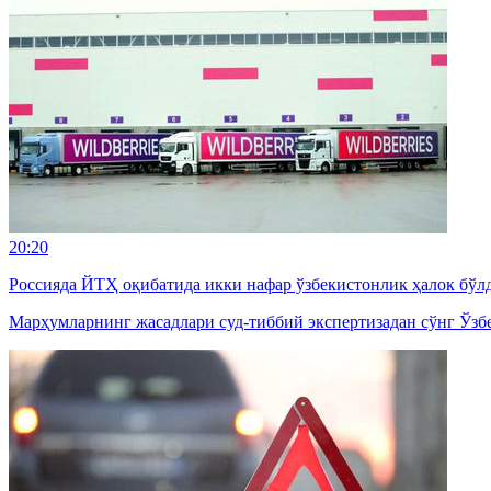
20:20
Россияда ЙТҲ оқибатида икки нафар ўзбекистонлик ҳалок бўл
Марҳумларнинг жасадлари суд-тиббий экспертизадан сўнг Ўзб