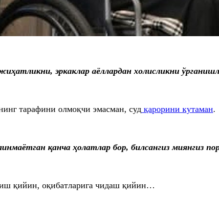
мжиҳатликни, эркаклар аёллардан холисликни ўрганишла
нинг тарафини олмоқчи эмасман, суд
қарорини кутаман
.
илинмаётган қанча ҳолатлар бор, билсангиз миянгиз 
риш қийин, оқибатларига чидаш қийин…