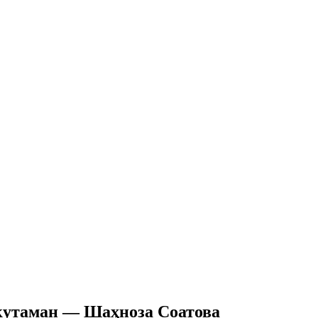
и кутаман — Шаҳноза Соатова