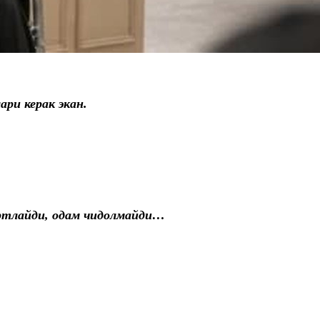
ри керак экан.
портлайди, одам чидолмайди…