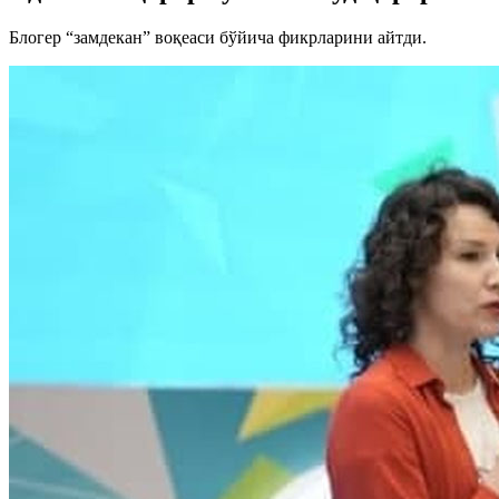
Блогер “замдекан” воқеаси бўйича фикрларини айтди.