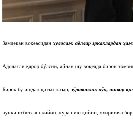
Замдекан воқеасидан
хулосам: аёллар эркаклардан ҳа
Адолатли қарор бўлсин, айнан шу воқеада бирон томон
Бироқ бу ишдан қатъи назар,
зўравонлик кўп, ошкор қ
чунки исботлаш қийин, курашиш қийин, охиригача бо