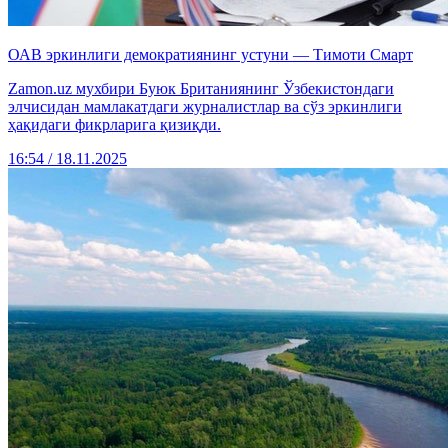
ОАВ эркинлиги демократиянинг устуни — Тимоти Смарт
Zamon.uz мухбири Буюк Британиянинг Ўзбекистондаги
элчисидан мамлакатдаги журналистлар ва сўз эркинлиги
ҳақидаги фикрларига қизиқди.
16:54 / 18.11.2025