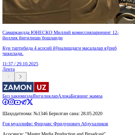
Самарқандда ЮНЕСКО Миллий комиссияларининг 12-
йиллик йиғилиши бошланди
Кун тартибида 4 асосий йўналишдаги масалалар кўриб
чиқилади.
11:37 / 29.10.2025
Лента
Биз ҳақимизда
Янгиликлар
Алоқа
Бизнинг жамоа
Шаҳодатнома: №1346 Берилган сана: 28.05.2020
Ғоя муаллифи: Фирдавс Фридунович Абдухаликов
Асосчиси: "Master Media Production and Broadcast"