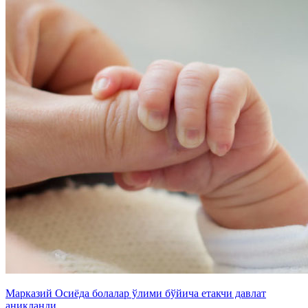
Марказий Осиёда болалар ўлими бўйича етакчи давлат
аниқланди