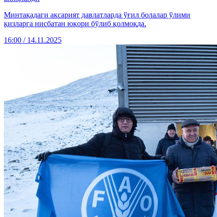
Минтақадаги аксарият давлатларда ўғил болалар ўлими
қизларга нисбатан юқори бўлиб қолмоқда.
16:00 / 14.11.2025