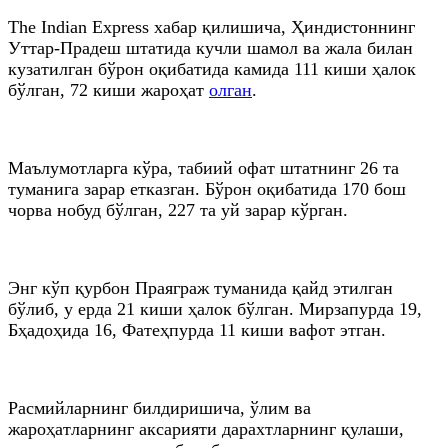
The Indian Express хабар қилишича, Ҳиндистоннинг
Уттар-Прадеш штатида кучли шамол ва жала билан
кузатилган бўрон оқибатида камида 111 киши ҳалок
бўлган, 72 киши жароҳат
олган
.
Маълумотларга кўра, табиий офат штатнинг 26 та
туманига зарар етказган. Бўрон оқибатида 170 бош
чорва нобуд бўлган, 227 та уй зарар кўрган.
Энг кўп қурбон Праяграж туманида қайд этилган
бўлиб, у ерда 21 киши ҳалок бўлган. Мирзапурда 19,
Бҳадоҳида 16, Фатеҳпурда 11 киши вафот этган.
Расмийларнинг билдиришича, ўлим ва
жароҳатларнинг аксарияти дарахтларнинг қулаши,