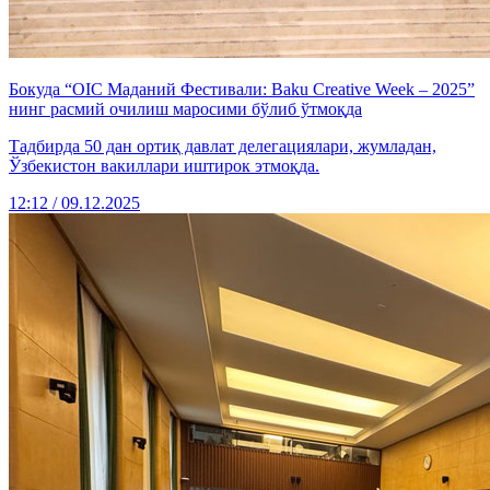
Бокуда “ОIС Маданий Фестивали: Baku Creative Week – 2025”
нинг расмий очилиш маросими бўлиб ўтмоқда
Тадбирда 50 дан ортиқ давлат делегациялари, жумладан,
Ўзбекистон вакиллари иштирок этмоқда.
12:12 / 09.12.2025