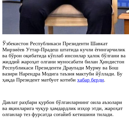
Ўзбекистон Республикаси Президенти Шавкат
Мирзиёев Уттар-Прадеш штатида кучли ёғингарчилик
ва бўрон оқибатида кўплаб инсонлар ҳалок бўлгани ва
жиддий жароҳат олгани муносабати билан Ҳиндистон
Республикаси Президенти Драупади Мурму ва Бош
вазири Нарендра Модига таъзия мактуби йўллади. Бу
ҳақда Президент матбуот котиби
хабар берди
.
Давлат раҳбари қурбон бўлганларнинг оила аъзолари
ва яқинларига чуқур ҳамдардлик изҳор этди, жароҳат
олганлар тез фурсатда соғайиб кетишини тилади.