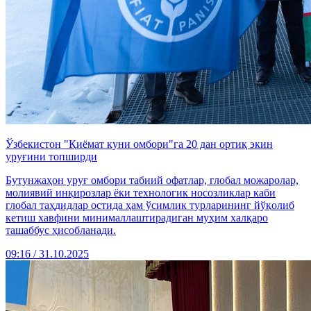
Ўзбекистон "Қиёмат куни омбори"га 20 дан ортиқ экин
уруғини топширди
Бутунжаҳон уруғ омбори табиий офатлар, глобал можаролар,
молиявий инқирозлар ёки технологик носозликлар каби
глобал таҳдидлар остида ҳам ўсимлик турларининг йўқолиб
кетиш хавфини минималлаштирадиган муҳим халқаро
ташаббус ҳисобланади.
09:16 / 31.10.2025