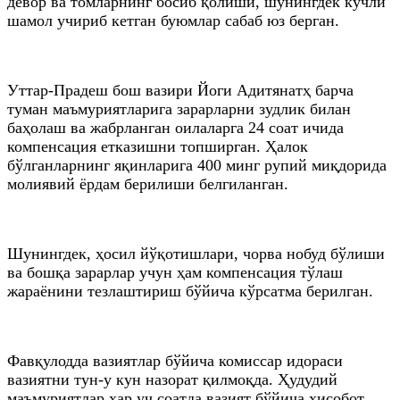
девор ва томларнинг босиб қолиши, шунингдек кучли
шамол учириб кетган буюмлар сабаб юз берган.
Уттар-Прадеш бош вазири Йоги Адитянатҳ барча
туман маъмуриятларига зарарларни зудлик билан
баҳолаш ва жабрланган оилаларга 24 соат ичида
компенсация етказишни топширган. Ҳалок
бўлганларнинг яқинларига 400 минг рупий миқдорида
молиявий ёрдам берилиши белгиланган.
Шунингдек, ҳосил йўқотишлари, чорва нобуд бўлиши
ва бошқа зарарлар учун ҳам компенсация тўлаш
жараёнини тезлаштириш бўйича кўрсатма берилган.
Фавқулодда вазиятлар бўйича комиссар идораси
вазиятни тун-у кун назорат қилмоқда. Ҳудудий
маъмуриятлар ҳар уч соатда вазият бўйича ҳисобот