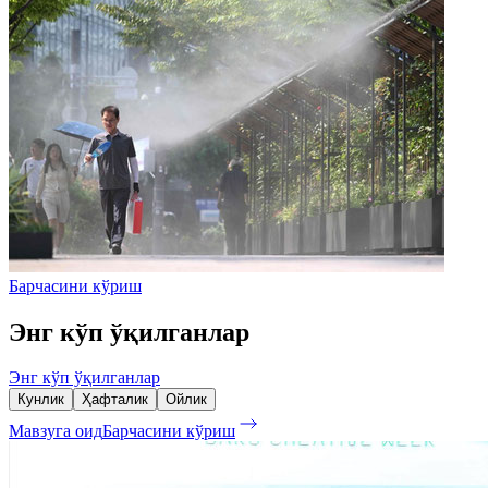
Барчасини кўриш
Энг кўп ўқилганлар
Энг кўп ўқилганлар
Кунлик
Ҳафталик
Ойлик
Мавзуга оид
Барчасини кўриш