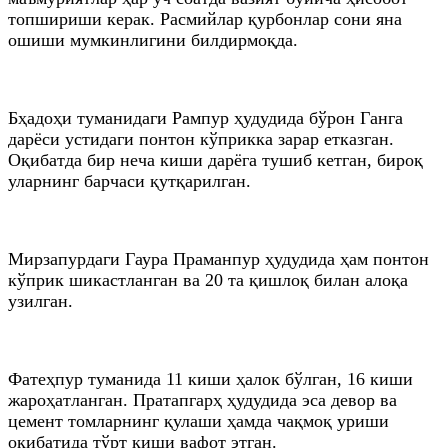
топшириши керак. Расмийлар қурбонлар сони яна
ошиши мумкинлигини билдирмоқда.
Бҳадоҳи туманидаги Рампур ҳудудида бўрон Ганга
дарёси устидаги понтон кўприкка зарар етказган.
Оқибатда бир неча киши дарёга тушиб кетган, бироқ
уларнинг барчаси қутқарилган.
Мирзапурдаги Гаура Праманпур ҳудудида ҳам понтон
кўприк шикастланган ва 20 та қишлоқ билан алоқа
узилган.
Фатеҳпур туманида 11 киши ҳалок бўлган, 16 киши
жароҳатланган. Пратапгарҳ ҳудудида эса девор ва
цемент томларнинг қулаши ҳамда чақмоқ уриши
оқибатида тўрт киши вафот этган.