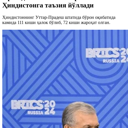
Ҳиндистонга таъзия йўллади
Ҳиндистоннинг Уттар-Прадеш штатида бўрон оқибатида
камида 111 киши ҳалок бўлиб, 72 киши жароҳат олган.