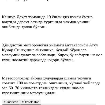
Канпур Деҳат туманида 19 ёшли қиз кучли ёмғир
вақтида дарахт остида турганида чақмоқ уриши
оқибатида ҳалок бўлган.
Ҳиндистон метеорология хизмати мутахассиси Атул
Кумар Сингҳнинг айтишича, бундай бўронлар
мавсумий ҳолат ҳисобланади, бироқ бу сафарги шамол
кучи ноодатий даражада юқори бўлган.
Метеорологлар айрим ҳудудларда шамол тезлиги
соатига 100 километрдан ошганини, кўплаб жойларда
эса 60–70 километр тезликдаги кучли шамол
кузатилганини маълум қилди.
#Hindiston
#O'zbekiston