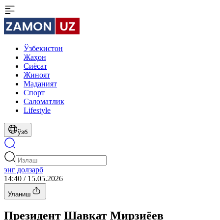
Ўзбекистон
Жаҳон
Сиёсат
Жиноят
Маданият
Спорт
Cаломатлик
Lifestyle
ўзб
энг долзарб
14:40 / 15.05.2026
Уланиш
Президент Шавкат Мирзиёев