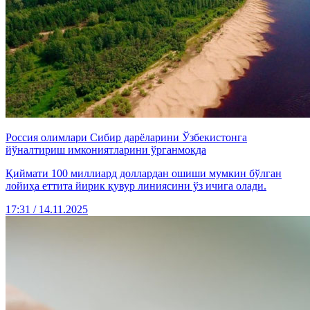
Россия олимлари Сибир дарёларини Ўзбекистонга
йўналтириш имкониятларини ўрганмоқда
Қиймати 100 миллиард доллардан ошиши мумкин бўлган
лойиҳа еттита йирик қувур линиясини ўз ичига олади.
17:31 / 14.11.2025