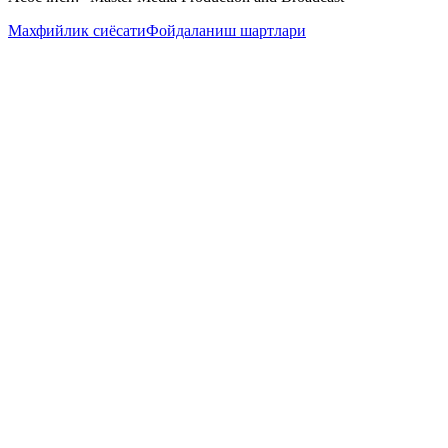
Махфийлик сиёсати
Фойдаланиш шартлари