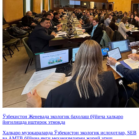
Ўзбекистон Женевада экологик баҳолаш бўйича халқаро
йиғилишда иштирок этмоқда
Халқаро музокараларда Ўзбекистон экологик ислоҳотлар, SEB
ва AMTB бўйича янги механизмларни жорий этиш,