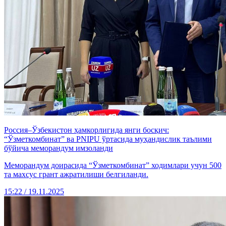
Россия–Ўзбекистон ҳамкорлигида янги босқич:
“Ўзметкомбинат” ва PNIPU ўртасида муҳандислик таълими
бўйича меморандум имзоланди
Меморандум доирасида “Ўзметкомбинат” ходимлари учун 500
та махсус грант ажратилиши белгиланди.
15:22 / 19.11.2025