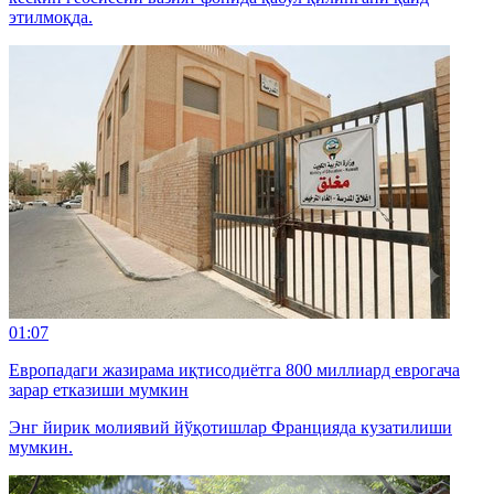
этилмоқда.
01:07
Европадаги жазирама иқтисодиётга 800 миллиард еврогача
зарар етказиши мумкин
Энг йирик молиявий йўқотишлар Францияда кузатилиши
мумкин.