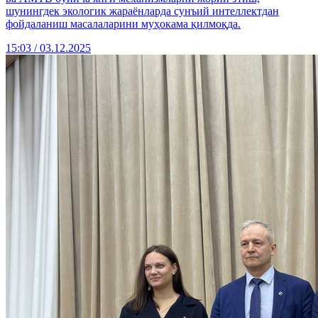
шунингдек экологик жараёнларда сунъий интеллектдан
фойдаланиш масалаларини муҳокама қилмоқда.
15:03 / 03.12.2025