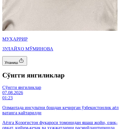
МУҲАРРИР
ЗУЛАЙҲО МЎМИНОВА
Уланиш
Cўнгги янгиликлар
Cўнгги янгиликлар
07.08.2026
01:23
Олмаотада инсультни бошдан кечирган ўзбекистонлик аёл
ватанга қайтарилди
Аёлга Қозоғистон фуқароси томонидан яшаш жойи, озиқ-
овқат, кийим-кечак ва ҳужжатларни расмийлаштиришда