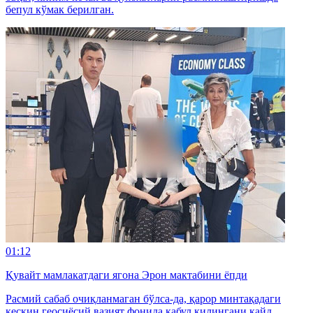
бепул кўмак берилган.
01:12
Қувайт мамлакатдаги ягона Эрон мактабини ёпди
Расмий сабаб очиқланмаган бўлса-да, қарор минтақадаги
кескин геосиёсий вазият фонида қабул қилингани қайд