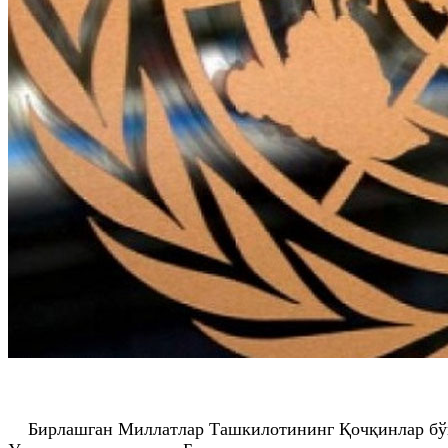
Бирлашган Миллатлар Ташкилотининг Қочқинлар бўйич