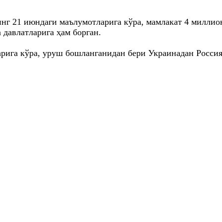
нг 21 июндаги маълумотларига кўра, мамлакат 4 миллио
 давлатларига ҳам борган.
ига кўра, уруш бошланганидан бери Украинадан Россияг