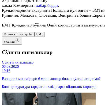
Украинани тарк этган.Бу
ҳақда Коммерсант
хабар берди
.
Қочқинларнинг аксарияти Польшага йўл олган – БМТни
Руминия, Молдова, Словакия, Венгрия ва бошқа Европа
БМТ Қочқинлар бўйича Олий комиссарлиги маълумотлар
Украина
qochqinlar
БМТ
Уланиш
Cўнгги янгиликлар
Cўнгги янгиликлар
06.08.2026
19:16
Вазирлик мансабдори 6 минг доллар билан қўлга олиндими?
Бош прокуратура тарқалган хабарларга ойдинлик киритди.