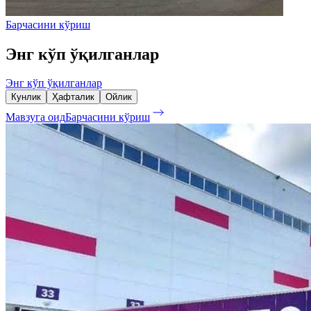
Барчасини кўриш
Энг кўп ўқилганлар
Энг кўп ўқилганлар
Кунлик
Ҳафталик
Ойлик
Мавзуга оид
Барчасини кўриш