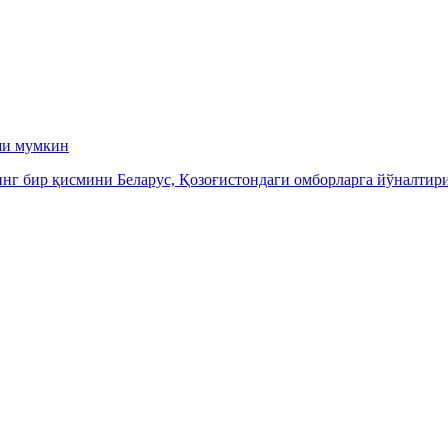
ши мумкин
инг бир қисмини Беларус, Қозоғистондаги омборларга йўналти