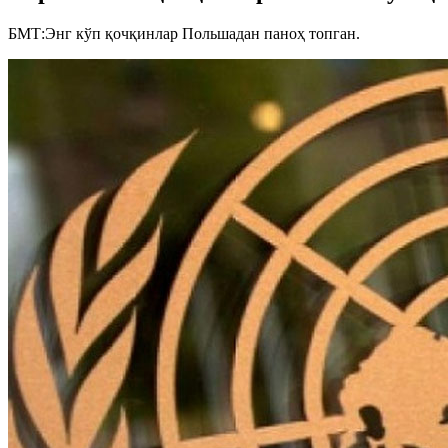
БМТ:Энг кўп қочқинлар Польшадан паноҳ топган.