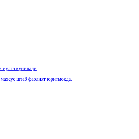
и йўлга қўйилади
 махсус штаб фаолият юритмоқда.