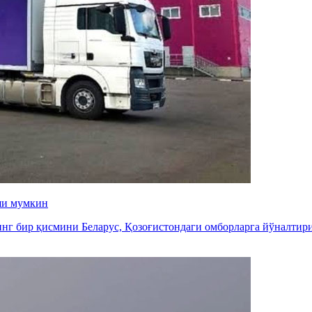
ши мумкин
инг бир қисмини Беларус, Қозоғистондаги омборларга йўналти