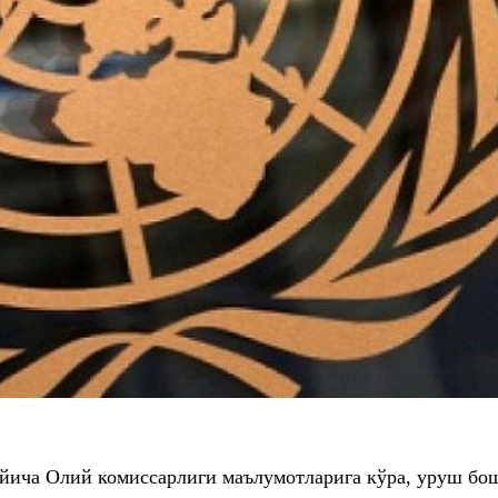
а Олий комиссарлиги маълумотларига кўра, уруш бошл