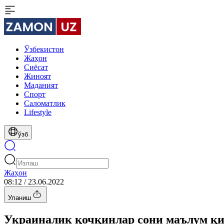
Ўзбекистон
Жаҳон
Сиёсат
Жиноят
Маданият
Спорт
Cаломатлик
Lifestyle
ўзб
Жаҳон
08:12 / 23.06.2022
Уланиш
Украиналик қочқинлар сони маълум қ