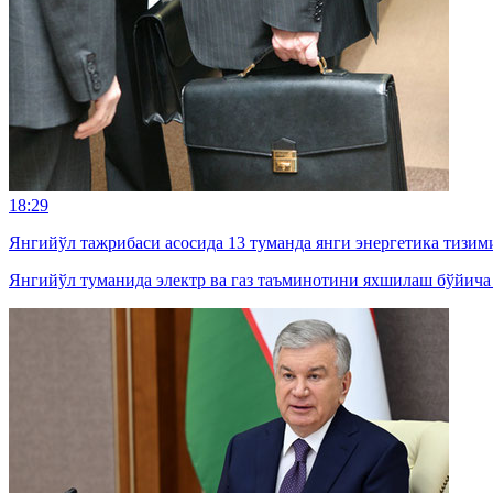
18:29
Янгийўл тажрибаси асосида 13 туманда янги энергетика тизим
Янгийўл туманида электр ва газ таъминотини яхшилаш бўйича