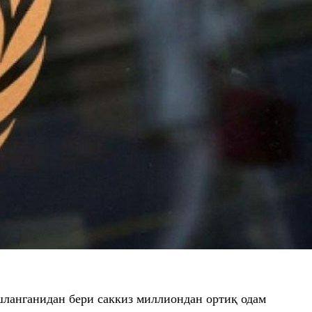
анганидан бери саккиз миллиондан ортиқ одам