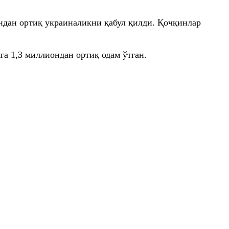
ндан ортиқ украиналикни қабул қилди. Қочқинлар
а 1,3 миллиондан ортиқ одам ўтган.