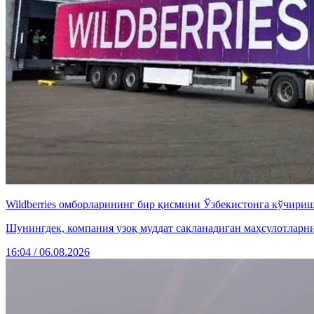
Wildberries омборларининг бир қисмини Ўзбекистонга кўчири
Шунингдек, компания узоқ муддат сақланадиган маҳсулотларн
16:04 / 06.08.2026