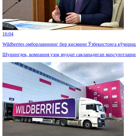
16:04
Wildberries омборларининг бир қисмини Ўзбекистонга кўчири
Шунингдек, компания узоқ муддат сақланадиган маҳсулотларн