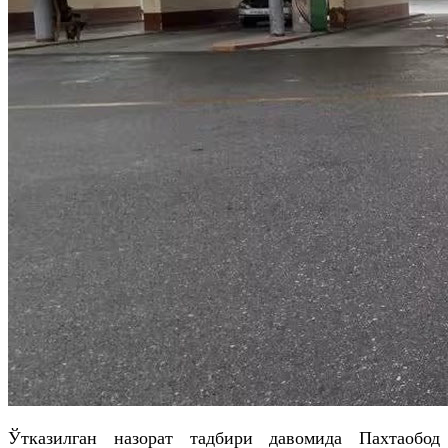
Ўтказилган назорат тадбири давомида Пахтаобод