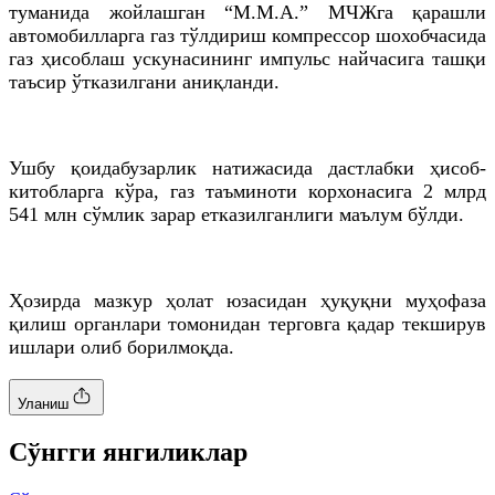
туманида жойлашган “М.М.А.” МЧЖга қарашли
автомобилларга газ тўлдириш компрессор шохобчасида
газ ҳисоблаш ускунасининг импульс найчасига ташқи
таъсир ўтказилгани аниқланди.
Ушбу қоидабузарлик натижасида дастлабки ҳисоб-
китобларга кўра, газ таъминоти корхонасига 2 млрд
541 млн сўмлик зарар етказилганлиги маълум бўлди.
Ҳозирда мазкур ҳолат юзасидан ҳуқуқни муҳофаза
қилиш органлари томонидан терговга қадар текширув
ишлари олиб борилмоқда.
Уланиш
Cўнгги янгиликлар