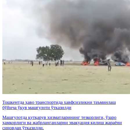
Тошкентда ҳаво транспортида хавфсизликни таъминлаш
бўйича ўқув машғулоти ўтказилди
Машғулотда қутқарув хизматларининг тезкорлиги, ўзаро
ҳамкорлиги ва жабрланганларни эвакуация қилиш жараёни
синовдан ўтказилди.