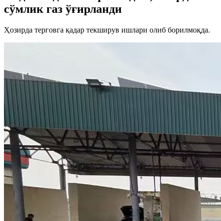
сўмлик газ ўғирланди
Ҳозирда терговга қадар текширув ишлари олиб борилмоқда.