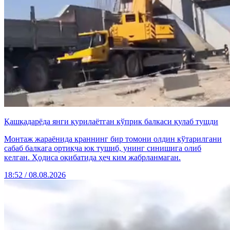
Қашқадарёда янги қурилаётган кўприк балкаси қулаб тушди
Монтаж жараёнида краннинг бир томони олдин кўтарилгани
сабаб балкага ортиқча юк тушиб, унинг синишига олиб
келган. Ҳодиса оқибатида ҳеч ким жабрланмаган.
18:52 / 08.08.2026