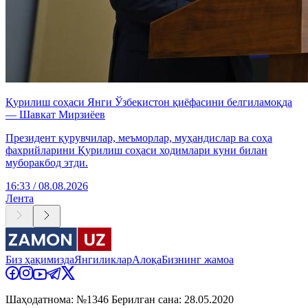
Қурилиш соҳаси Янги Ўзбекистон қиёфасини белгиламоқда
— Шавкат Мирзиёев
Президент қурувчилар, меъморлар, муҳандислар ва соҳа
фахрийларини Қурилиш соҳаси ходимлари куни билан
муборакбод этди.
16:33 / 08.08.2026
Лента
Биз ҳақимизда
Янгиликлар
Алоқа
Бизнинг жамоа
Шаҳодатнома: №1346 Берилган сана: 28.05.2020