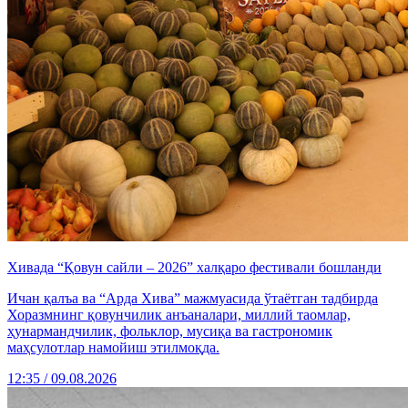
Хивада “Қовун сайли – 2026” халқаро фестивали бошланди
Ичан қалъа ва “Арда Хива” мажмуасида ўтаётган тадбирда
Хоразмнинг қовунчилик анъаналари, миллий таомлар,
ҳунармандчилик, фольклор, мусиқа ва гастрономик
маҳсулотлар намойиш этилмоқда.
12:35 / 09.08.2026