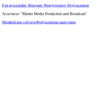
Ғоя муаллифи: Фирдавс Фридунович Абдухаликов
Асосчиси: "Master Media Production and Broadcast"
Махфийлик сиёсати
Фойдаланиш шартлари