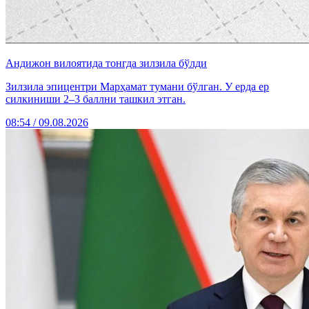
Андижон вилоятида тонгда зилзила бўлди
Зилзила эпицентри Марҳамат тумани бўлган. У ерда ер
силкиниши 2–3 баллни ташкил этган.
08:54 / 09.08.2026