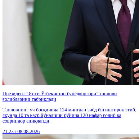
Президент “Янги Ўзбекистон бунёдкорлари” танлови
ғолибларини табриклади
Танловнинг уч босқичида 124 мингдан зиёд ёш иштирок этиб,
якунда 10 та касб йўналиши бўйича 120 нафар ғолиб ва
совриндор аниқланди.
21:23 / 08.08.2026