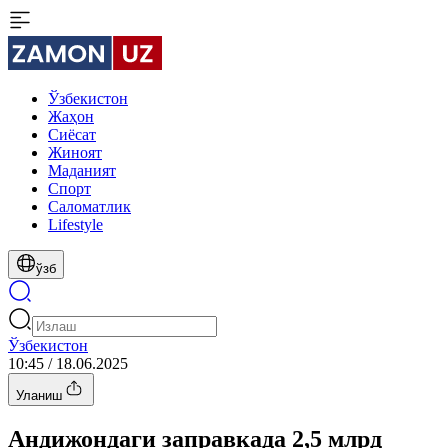
Ўзбекистон
Жаҳон
Сиёсат
Жиноят
Маданият
Спорт
Cаломатлик
Lifestyle
ўзб
Ўзбекистон
10:45 / 18.06.2025
Уланиш
Андижондаги заправкада 2,5 млрд