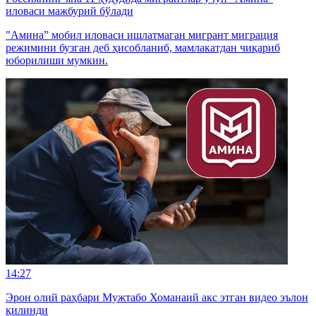
иловаси мажбурий бўлади
"Амина” мобил иловаси ишлатмаган мигрант миграция
режимини бузган деб ҳисобланиб, мамлакатдан чиқариб
юборилиши мумкин.
14:27
Эрон олий раҳбари Мужтабо Хоманаий акс этган видео эълон
қилинди