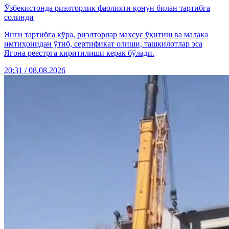
Ўзбекистонда риэлторлик фаолияти қонун билан тартибга
солинди
Янги тартибга кўра, риэлторлар махсус ўқитиш ва малака
имтиҳонидан ўтиб, сертификат олиши, ташкилотлар эса
Ягона реестрга киритилиши керак бўлади.
20:31 / 08.08.2026