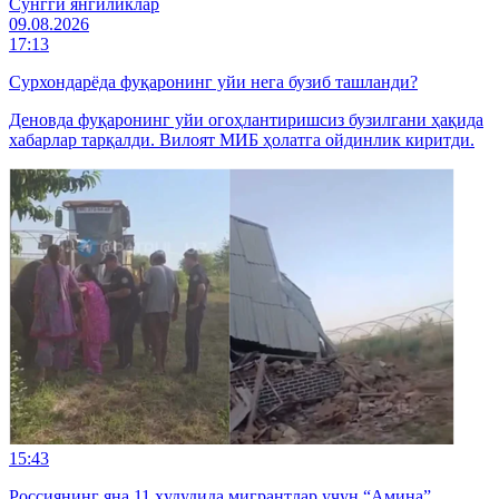
Cўнгги янгиликлар
09.08.2026
17:13
Сурхондарёда фуқаронинг уйи нега бузиб ташланди?
Деновда фуқаронинг уйи огоҳлантиришсиз бузилгани ҳақида
хабарлар тарқалди. Вилоят МИБ ҳолатга ойдинлик киритди.
15:43
Россиянинг яна 11 ҳудудида мигрантлар учун “Амина”