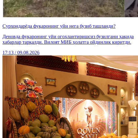
Сурхондарёда фуқаронинг уйи нега бузиб ташланди?
Деновда фуқаронинг уйи огоҳлантиришсиз бузилгани ҳақида
хабарлар тарқалди. Вилоят МИБ ҳолатга ойдинлик киритди.
17:13 / 09.08.2026