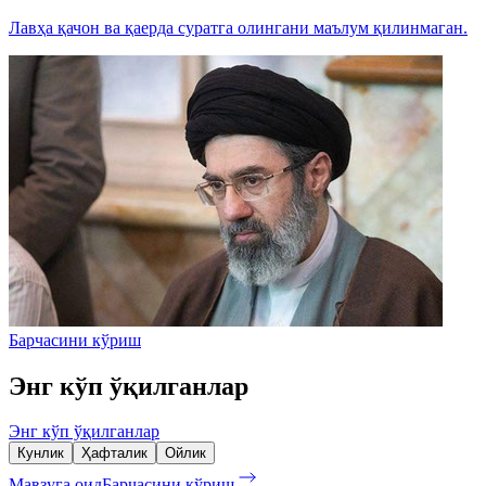
Лавҳа қачон ва қаерда суратга олингани маълум қилинмаган.
Барчасини кўриш
Энг кўп ўқилганлар
Энг кўп ўқилганлар
Кунлик
Ҳафталик
Ойлик
Мавзуга оид
Барчасини кўриш