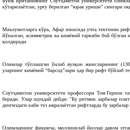
Буюк Британиянинг Соутҳамптон университети олимла
кўтарилаётган, урғу берилган “юрак уриши” сингари о
Маълумотларга кўра, Афар зонасида учта тектоник ри
йўналган, асимметрик ва кимёвий таркиби бой бўлган 
қолдиради.
Олимлар тўплашган ўнлаб вулқон жинсларининг (130
уларнинг кимёвий “барсод”лари ҳар бир рифт бўйлаб те
Соутҳамптон университети профессори Том Гернон та
беради. Улар шундай дейди: "Бу ритмик зарбалар плит
денгиздаги каби тез ажралаётган рифтларда бу зарбалар
Олимларнинг фикрича, миллионлаб йиллар давом этга