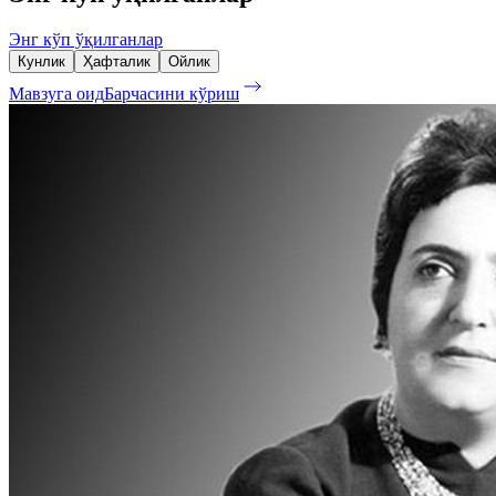
Энг кўп ўқилганлар
Кунлик
Ҳафталик
Ойлик
Мавзуга оид
Барчасини кўриш