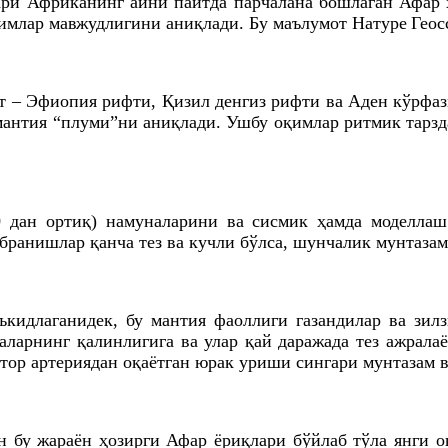
ри Африканинг айни пайтда парчалана бошлаган Афар ҳ
қимлар мавжудлигини аниқлади. Бу маълумот Натуре Гео
фт – Эфиопия рифти, Қизил денгиз рифти ва Аден кўрфа
мантия “плуми”ни аниқлади. Ушбу оқимлар ритмик тарзда
 дан ортиқ) намуналарини ва сисмик ҳамда моделлаш
бранишлар қанча тез ва кучли бўлса, шунчалик мунтазам
ъкидлаганидек, бу мантия фаоллиги газандилар ва зи
аларнинг қалинлигига ва улар қай даражада тез ажралаё
 тор артериядан оқаётган юрак уриши сингари мунтазам в
н бу жараён ҳозирги Афар ёриқлари бўйлаб тўла янги 