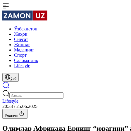
Ўзбекистон
Жаҳон
Сиёсат
Жиноят
Маданият
Спорт
Cаломатлик
Lifestyle
ўзб
Lifestyle
20:33 / 25.06.2025
Уланиш
Олимлар Африкада Ернинг “юрагини” 