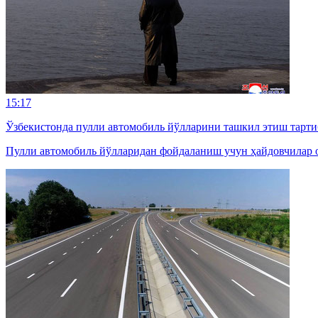
15:17
Ўзбекистонда пулли автомобиль йўлларини ташкил этиш тарти
Пулли автомобиль йўлларидан фойдаланиш учун ҳайдовчилар о