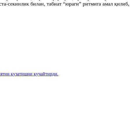
а-секинлик билан, табиат “юраги” ритмига амал қилиб,
иятни кузатишни кучайтирди.