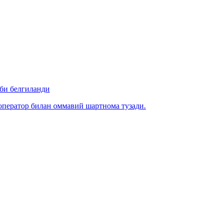
би белгиланди
ператор билан оммавий шартнома тузади.