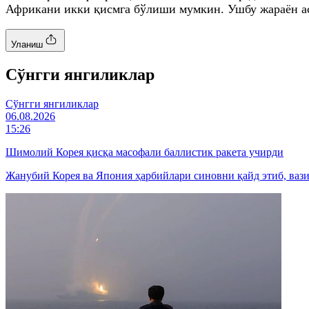
Африкани икки қисмга бўлиши мумкин. Ушбу жараён аст
Уланиш
Cўнгги янгиликлар
Cўнгги янгиликлар
06.08.2026
15:26
Шимолий Корея қисқа масофали баллистик ракета учирди
Жанубий Корея ва Япония ҳарбийлари синовни қайд этиб, ваз