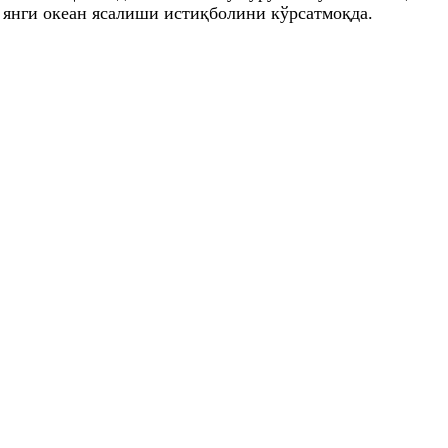
 янги океан ясалиши истиқболини кўрсатмоқда.