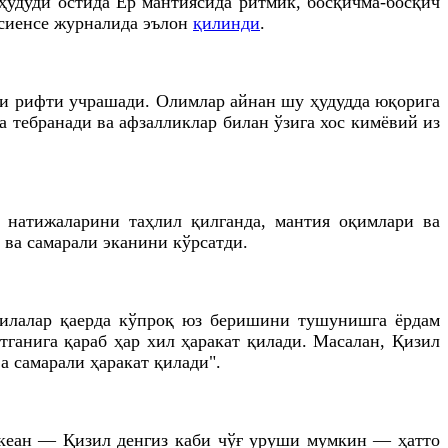
удуди остида Ер мантиясида ритмик, босқичма-босқич
ссиенсе журналида эълон
қилинди
.
зи рифти учрашади. Олимлар айнан шу ҳудудда юқорига
 тебранади ва афзалликлар билан ўзига хос кимёвий из
 натижаларини таҳлил қилганда, мантия оқимлари ва
 ва самарали эканини кўрсатди.
лзилалар қаерда кўпроқ юз беришини тушунишга ёрдам
тганига қараб ҳар хил ҳаракат қилади. Масалан, Қизил
а самарали ҳаракат қилади".
океан — Қизил денгиз каби чўғ уруши мумкин — ҳатто