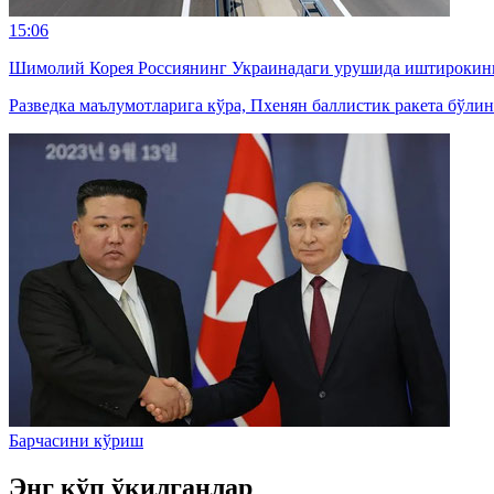
15:06
Шимолий Корея Россиянинг Украинадаги урушида иштирокин
Разведка маълумотларига кўра, Пхенян баллистик ракета бўл
Барчасини кўриш
Энг кўп ўқилганлар