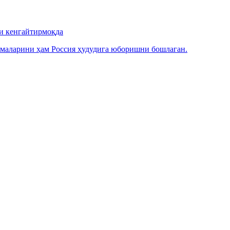
и кенгайтирмоқда
инмаларини ҳам Россия ҳудудига юборишни бошлаган.