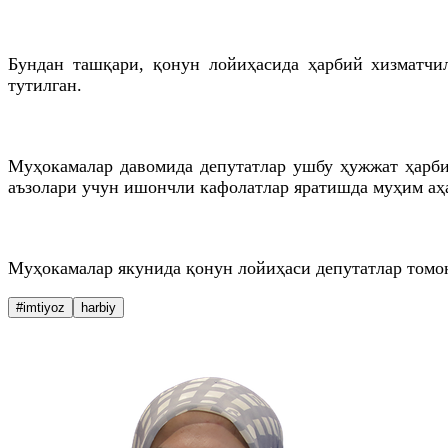
Бундан ташқари, қонун лойиҳасида ҳарбий хизматчи
тутилган.
Муҳокамалар давомида депутатлар ушбу ҳужжат ҳарб
аъзолари учун ишончли кафолатлар яратишда муҳим аҳ
Муҳокамалар якунида қонун лойиҳаси депутатлар томо
#imtiyoz
harbiy