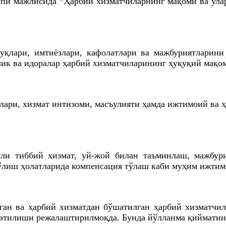
пи мажлисида “Ҳарбий хизматчиларнинг мақоми ва ула
қлари, имтиёзлари, кафолатлари ва мажбуриятларини 
ик ва идоралар ҳарбий хизматчиларининг ҳуқуқий мақом
ари, хизмат интизоми, масъулияти ҳамда ижтимоий ва 
ли тиббий хизмат, уй-жой билан таъминлаш, мажбури
ўлиш ҳолатларида компенсация тўлаш каби муҳим ижтим
ган ва ҳарбий хизматдан бўшатилган ҳарбий хизматчил
 этилиши режалаштирилмоқда. Бунда йўлланма қийматин