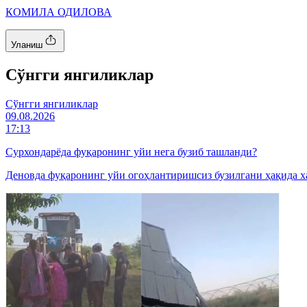
КОМИЛА ОДИЛОВА
Уланиш
Cўнгги янгиликлар
Cўнгги янгиликлар
09.08.2026
17:13
Сурхондарёда фуқаронинг уйи нега бузиб ташланди?
Деновда фуқаронинг уйи огоҳлантиришсиз бузилгани ҳақида х