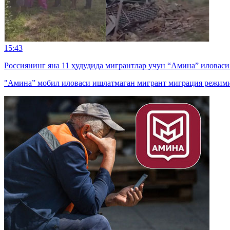
15:43
Россиянинг яна 11 ҳудудида мигрантлар учун “Амина” иловас
"Амина” мобил иловаси ишлатмаган мигрант миграция режими