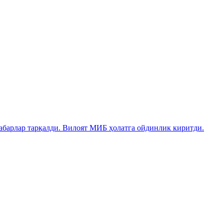
абарлар тарқалди. Вилоят МИБ ҳолатга ойдинлик киритди.