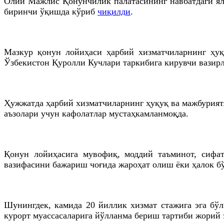
Олий Мажлис Қонунчилик палатасининг навбатдаги ял
биринчи ўқишда кўриб
чиқилди
.
Мазкур қонун лойиҳаси ҳарбий хизматчиларнинг ҳуқу
Ўзбекистон Қуролли Кучлари таркибига кирувчи вазирл
Ҳужжатда ҳарбий хизматчиларнинг ҳуқуқ ва мажбуриятл
аъзолари учун кафолатлар мустаҳкамланмоқда.
Қонун лойиҳасига мувофиқ, моддий таъминот, сифат
вазифасини бажариш чоғида жароҳат олиш ёки ҳалок б
Шунингдек, камида 20 йиллик хизмат стажига эга бўл
курорт муассасаларига йўлланма бериш тартиби жорий