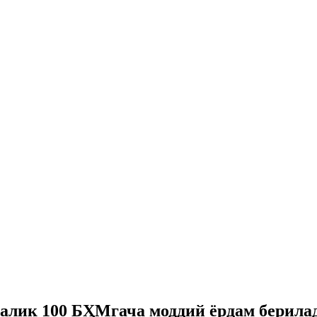
талик 100 БҲМгача моддий ёрдам берила