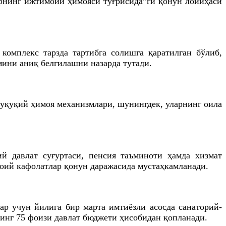
рнинг ижтимоий ҳимояси тўғрисида”ги қонун лойиҳаси
комплекс тарзда тартибга солишга қаратилган бўлиб,
ини аниқ белгилашни назарда тутади.
ҳуқуқий ҳимоя механизмлари, шунингдек, уларнинг оила
й давлат суғуртаси, пенсия таъминоти ҳамда хизмат
оий кафолатлар қонун даражасида мустаҳкамланади.
ар учун йилига бир марта имтиёзли асосда санаторий-
инг 75 фоизи давлат бюджети ҳисобидан қопланади.