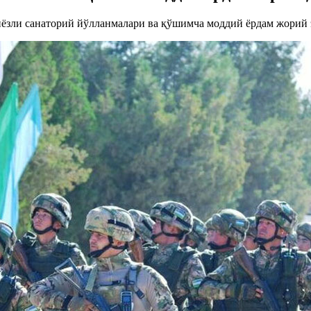
тиёзли санаторий йўлланмалари ва қўшимча моддий ёрдам жори