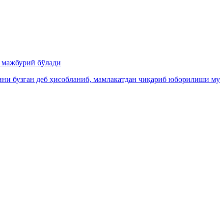
и мажбурий бўлади
ни бузган деб ҳисобланиб, мамлакатдан чиқариб юборилиши м