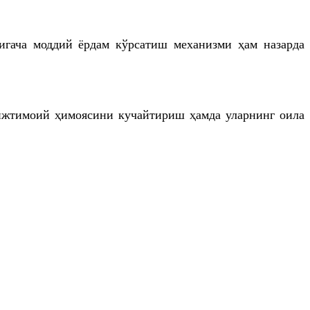
игача моддий ёрдам кўрсатиш механизми ҳам назарда
ижтимоий ҳимоясини кучайтириш ҳамда уларнинг оила