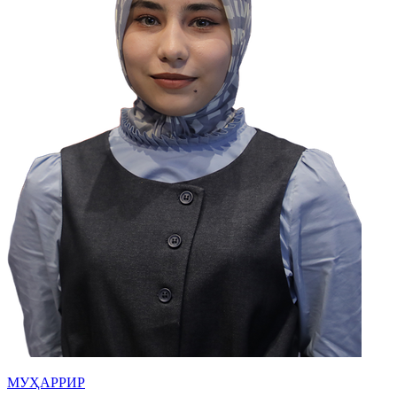
МУҲАРРИР