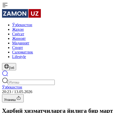
Ўзбекистон
Жаҳон
Сиёсат
Жиноят
Маданият
Спорт
Cаломатлик
Lifestyle
ўзб
Ўзбекистон
20:23 / 13.05.2026
Уланиш
Ҳарбий хизматчиларга йилига бир мар