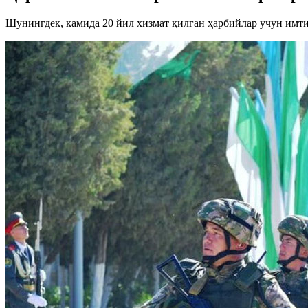
Шунингдек, камида 20 йил хизмат қилган ҳарбийлар учун им