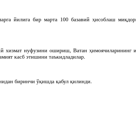
ларга йилига бир марта 100 базавий ҳисоблаш миқдор
ий хизмат нуфузини ошириш, Ватан ҳимоячиларининг 
амият касб этишини таъкидладилар.
нидан биринчи ўқишда қабул қилинди.