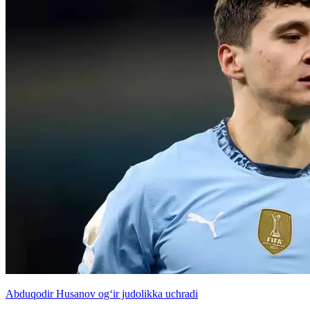
Abduqodir Husanov og‘ir judolikka uchradi