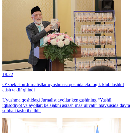
18:22
O‘zbekiston Jurnalistlar uyushmasi qoshida ekologik klub tashkil
etish taklif qilindi
Uyushma qoshidagi Jurnalist ayollar kengashining “Yashil
iqtisodiyot va ayollar: kelajakni asrash mas’uliyati” mavzusida davra
suhbati tashkil etildi.