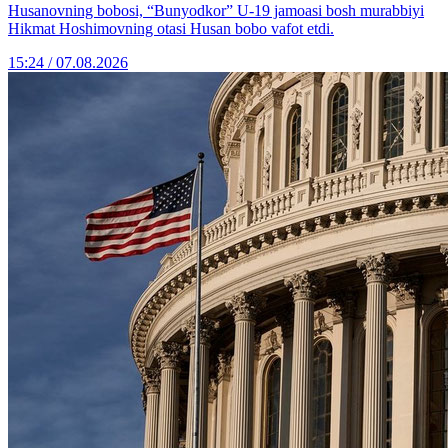
Husanovning bobosi, “Bunyodkor” U-19 jamoasi bosh murabbiyi
Hikmat Hoshimovning otasi Husan bobo vafot etdi.
15:24 / 07.08.2026