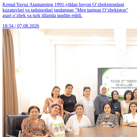
Kemal Yavuz Atamanning 1991-yildan buyon O‘zbekistondagi
kuzatuvlari va tadqiqotlari jamlangan "Men tanigan O‘zbekiston"
asari o‘zbek va turk tillarida taqdim etildi.
18:34 / 07.08.2026