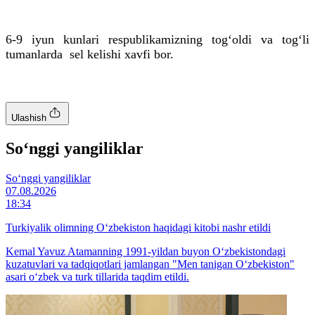
6-9 iyun kunlari respublikamizning tog‘oldi va tog‘li
tumanlarda sel kelishi xavfi bor.
Ulashish
So‘nggi yangiliklar
So‘nggi yangiliklar
07.08.2026
18:34
Turkiyalik olimning O‘zbekiston haqidagi kitobi nashr etildi
Kemal Yavuz Atamanning 1991-yildan buyon O‘zbekistondagi
kuzatuvlari va tadqiqotlari jamlangan "Men tanigan O‘zbekiston"
asari o‘zbek va turk tillarida taqdim etildi.