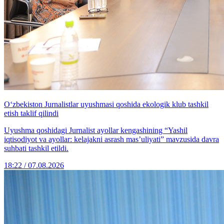
O‘zbekiston Jurnalistlar uyushmasi qoshida ekologik klub tashkil
etish taklif qilindi
Uyushma qoshidagi Jurnalist ayollar kengashining “Yashil
iqtisodiyot va ayollar: kelajakni asrash mas’uliyati” mavzusida davra
suhbati tashkil etildi.
18:22 / 07.08.2026