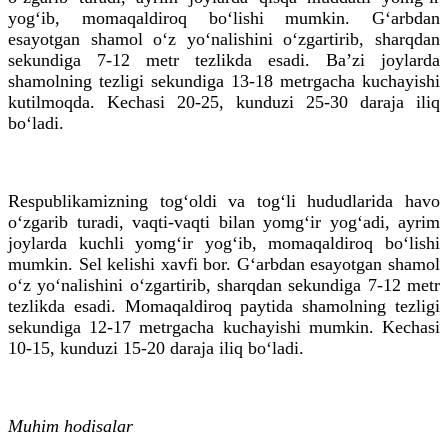
yog‘ib, momaqaldiroq bo‘lishi mumkin. G‘arbdan
esayotgan shamol o‘z yo‘nalishini o‘zgartirib, sharqdan
sekundiga 7-12 metr tezlikda esadi. Baʼzi joylarda
shamolning tezligi sekundiga 13-18 metrgacha kuchayishi
kutilmoqda. Kechasi 20-25, kunduzi 25-30 daraja iliq
bo‘ladi.
Respublikamizning tog‘oldi va tog‘li hududlarida havo
o‘zgarib turadi, vaqti-vaqti bilan yomg‘ir yog‘adi, ayrim
joylarda kuchli yomg‘ir yog‘ib, momaqaldiroq bo‘lishi
mumkin. Sel kelishi xavfi bor. G‘arbdan esayotgan shamol
o‘z yo‘nalishini o‘zgartirib, sharqdan sekundiga 7-12 metr
tezlikda esadi. Momaqaldiroq paytida shamolning tezligi
sekundiga 12-17 metrgacha kuchayishi mumkin. Kechasi
10-15, kunduzi 15-20 daraja iliq bo‘ladi.
Muhim hodisalar