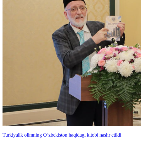
Turkiyalik olimning O‘zbekiston haqidagi kitobi nashr etildi