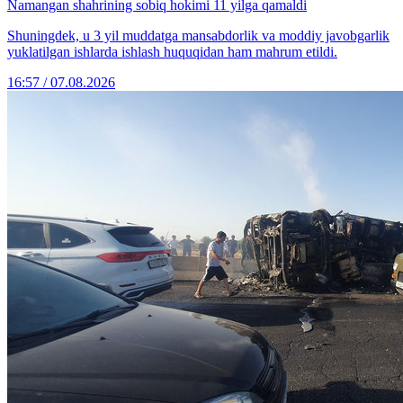
Namangan shahrining sobiq hokimi 11 yilga qamaldi
Shuningdek, u 3 yil muddatga mansabdorlik va moddiy javobgarlik
yuklatilgan ishlarda ishlash huquqidan ham mahrum etildi.
16:57 / 07.08.2026