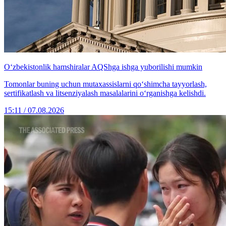
O‘zbekistonlik hamshiralar AQShga ishga yuborilishi mumkin
Tomonlar buning uchun mutaxassislarni qo‘shimcha tayyorlash,
sertifikatlash va litsenziyalash masalalarini o‘rganishga kelishdi.
15:11 / 07.08.2026