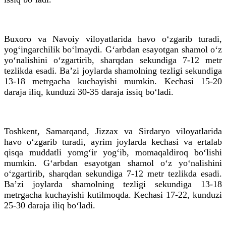
Buxoro va Navoiy viloyatlarida havo o‘zgarib turadi,
yog‘ingarchilik bo‘lmaydi. G‘arbdan esayotgan shamol o‘z
yo‘nalishini o‘zgartirib, sharqdan sekundiga 7-12 metr
tezlikda esadi. Baʼzi joylarda shamolning tezligi sekundiga
13-18 metrgacha kuchayishi mumkin. Kechasi 15-20
daraja iliq, kunduzi 30-35 daraja issiq bo‘ladi.
Toshkent, Samarqand, Jizzax va Sirdaryo viloyatlarida
havo o‘zgarib turadi, ayrim joylarda kechasi va ertalab
qisqa muddatli yomg‘ir yog‘ib, momaqaldiroq bo‘lishi
mumkin. G‘arbdan esayotgan shamol o‘z yo‘nalishini
o‘zgartirib, sharqdan sekundiga 7-12 metr tezlikda esadi.
Baʼzi joylarda shamolning tezligi sekundiga 13-18
metrgacha kuchayishi kutilmoqda. Kechasi 17-22, kunduzi
25-30 daraja iliq bo‘ladi.