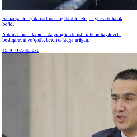
Samarqandda yuk mashinasi ag‘darilib ketdi, haydovchi halok
bo‘ldi
Yuk mashinasi kabinasida yong‘in chiqishi ortidan haydovchi
boshqaruvni yo‘qotib, beton to‘siqqa urilgan.
15:46 / 07.08.2026