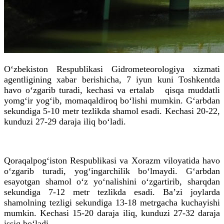
O‘zbekiston Respublikasi Gidrometeorologiya xizmati
agentligining xabar berishicha, 7 iyun kuni Toshkentda
havo o‘zgarib turadi, kechasi va ertalab qisqa muddatli
yomg‘ir yog‘ib, momaqaldiroq bo‘lishi mumkin. G‘arbdan
sekundiga 5-10 metr tezlikda shamol esadi. Kechasi 20-22,
kunduzi 27-29 daraja iliq bo‘ladi.
Qoraqalpog‘iston Respublikasi va Xorazm viloyatida havo
o‘zgarib turadi, yog‘ingarchilik bo‘lmaydi. G‘arbdan
esayotgan shamol o‘z yo‘nalishini o‘zgartirib, sharqdan
sekundiga 7-12 metr tezlikda esadi. Baʼzi joylarda
shamolning tezligi sekundiga 13-18 metrgacha kuchayishi
mumkin. Kechasi 15-20 daraja iliq, kunduzi 27-32 daraja
issiq bo‘ladi.