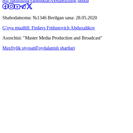
Biz haqimizda
Yangiliklar
Aloqa
Bizning jamoa
Shahodatnoma: №1346 Berilgan sana: 28.05.2020
G'oya muallifi: Firdavs Fridunovich Abduxalikov
Asoschisi: "Master Media Production and Broadcast"
Maxfiylik siyosati
Foydalanish shartlari