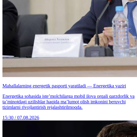
Mahallalarning energetik pasporti yaratiladi — Energetika vaziri
Energetika sohasida iste’molchilarga mobil ilova orqali qarzdorlik va
ta’minotdagi uzilishlar haqida ma’lumot olish imkonini beruvchi
tizimlarni rivojlantirish rejalashtirilmoqda.
15:30 / 07.08.2026