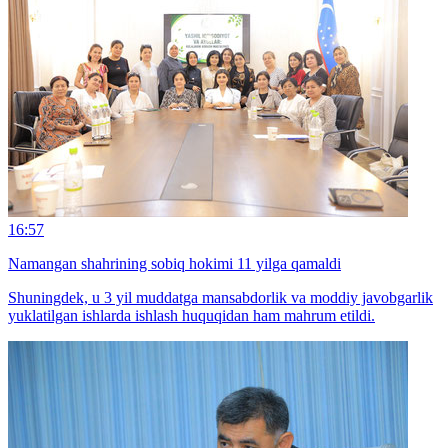
16:57
Namangan shahrining sobiq hokimi 11 yilga qamaldi
Shuningdek, u 3 yil muddatga mansabdorlik va moddiy javobgarlik
yuklatilgan ishlarda ishlash huquqidan ham mahrum etildi.