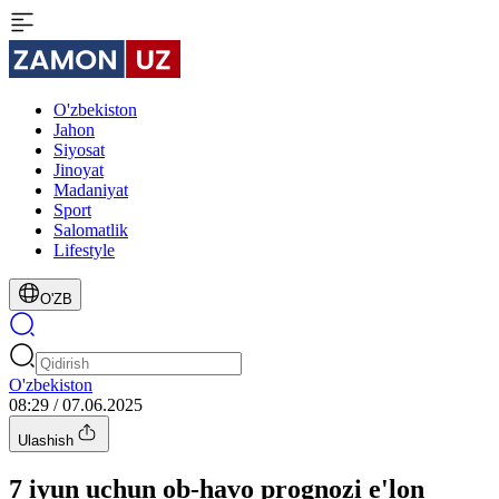
O'zbekiston
Jahon
Siyosat
Jinoyat
Madaniyat
Sport
Salomatlik
Lifestyle
O'ZB
O'zbekiston
08:29 / 07.06.2025
Ulashish
7 iyun uchun ob-havo prognozi e'lon