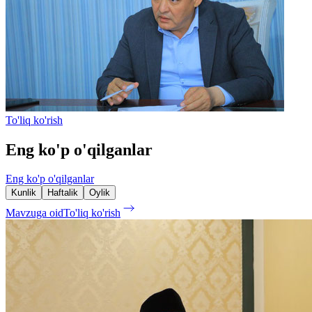
To'liq ko'rish
Eng ko'p o'qilganlar
Eng ko'p o'qilganlar
Kunlik
Haftalik
Oylik
Mavzuga oid
To'liq ko'rish