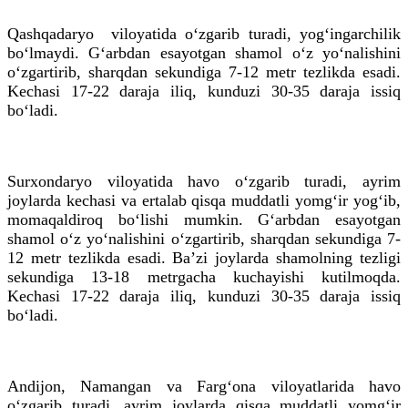
Qashqadaryo viloyatida o‘zgarib turadi, yog‘ingarchilik
bo‘lmaydi. G‘arbdan esayotgan shamol o‘z yo‘nalishini
o‘zgartirib, sharqdan sekundiga 7-12 metr tezlikda esadi.
Kechasi 17-22 daraja iliq, kunduzi 30-35 daraja issiq
bo‘ladi.
Surxondaryo viloyatida havo o‘zgarib turadi, ayrim
joylarda kechasi va ertalab qisqa muddatli yomg‘ir yog‘ib,
momaqaldiroq bo‘lishi mumkin. G‘arbdan esayotgan
shamol o‘z yo‘nalishini o‘zgartirib, sharqdan sekundiga 7-
12 metr tezlikda esadi. Baʼzi joylarda shamolning tezligi
sekundiga 13-18 metrgacha kuchayishi kutilmoqda.
Kechasi 17-22 daraja iliq, kunduzi 30-35 daraja issiq
bo‘ladi.
Andijon, Namangan va Farg‘ona viloyatlarida havo
o‘zgarib turadi, ayrim joylarda qisqa muddatli yomg‘ir