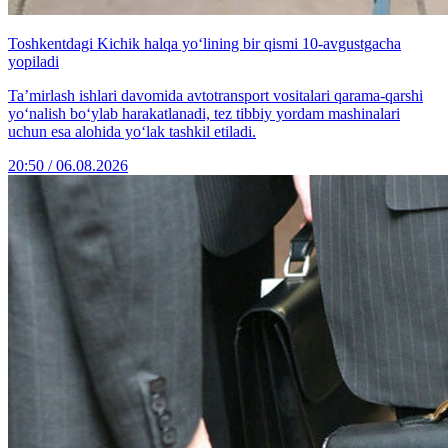
Toshkentdagi Kichik halqa yo‘lining bir qismi 10-avgustgacha
yopiladi
Ta’mirlash ishlari davomida avtotransport vositalari qarama-qarshi
yo‘nalish bo‘ylab harakatlanadi, tez tibbiy yordam mashinalari
uchun esa alohida yo‘lak tashkil etiladi.
20:50 / 06.08.2026