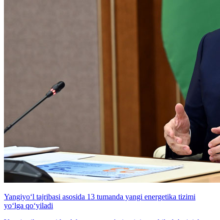
Yangiyo‘l tajribasi asosida 13 tumanda yangi energetika tizimi
yo‘lga qo‘yiladi