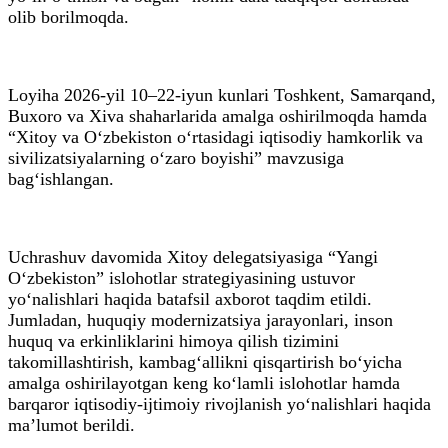
olib borilmoqda.
Loyiha 2026-yil 10–22-iyun kunlari Toshkent, Samarqand,
Buxoro va Xiva shaharlarida amalga oshirilmoqda hamda
“Xitoy va O‘zbekiston o‘rtasidagi iqtisodiy hamkorlik va
sivilizatsiyalarning o‘zaro boyishi” mavzusiga
bag‘ishlangan.
Uchrashuv davomida Xitoy delegatsiyasiga “Yangi
O‘zbekiston” islohotlar strategiyasining ustuvor
yo‘nalishlari haqida batafsil axborot taqdim etildi.
Jumladan, huquqiy modernizatsiya jarayonlari, inson
huquq va erkinliklarini himoya qilish tizimini
takomillashtirish, kambag‘allikni qisqartirish bo‘yicha
amalga oshirilayotgan keng ko‘lamli islohotlar hamda
barqaror iqtisodiy-ijtimoiy rivojlanish yo‘nalishlari haqida
ma’lumot berildi.