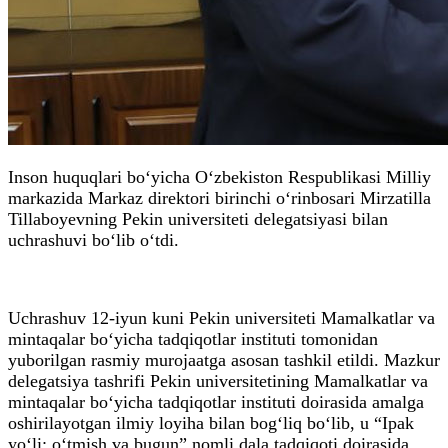
Inson huquqlari bo‘yicha O‘zbekiston Respublikasi Milliy
markazida Markaz direktori birinchi o‘rinbosari Mirzatilla
Tillaboyevning Pekin universiteti delegatsiyasi bilan
uchrashuvi bo‘lib o‘tdi.
Uchrashuv 12-iyun kuni Pekin universiteti Mamalkatlar va
mintaqalar bo‘yicha tadqiqotlar instituti tomonidan
yuborilgan rasmiy murojaatga asosan tashkil etildi. Mazkur
delegatsiya tashrifi Pekin universitetining Mamalkatlar va
mintaqalar bo‘yicha tadqiqotlar instituti doirasida amalga
oshirilayotgan ilmiy loyiha bilan bog‘liq bo‘lib, u “Ipak
yo‘li: o‘tmish va bugun” nomli dala tadqiqoti doirasida