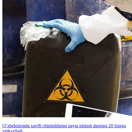
O‘zbekistonda xavfli chiqindilarini qayta ishlash darajasi 20 foizga
yetkaziladi