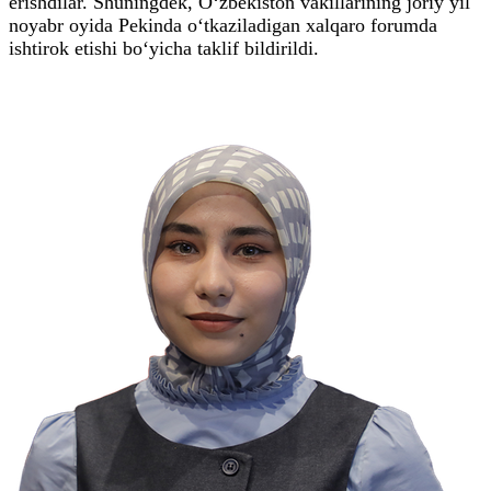
erishdilar. Shuningdek, O‘zbekiston vakillarining joriy yil
noyabr oyida Pekinda o‘tkaziladigan xalqaro forumda
ishtirok etishi bo‘yicha taklif bildirildi.