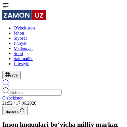
O'zbekiston
Jahon
Siyosat
Jinoyat
Madaniyat
Sport
Salomatlik
Lifestyle
O'ZB
O'zbekiston
21:52 / 17.06.2026
Ulashish
Inson huquqlari bo‘yicha milliy markaz