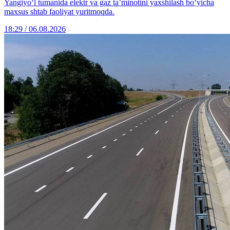
Yangiyo‘l tumanida elektr va gaz ta’minotini yaxshilash bo‘yicha
maxsus shtab faoliyat yuritmoqda.
18:29 / 06.08.2026