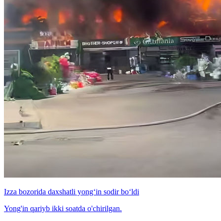
Izza bozorida daxshatli yong‘in sodir bo‘ldi
Yong'in qariyb ikki soatda o'chirilgan.