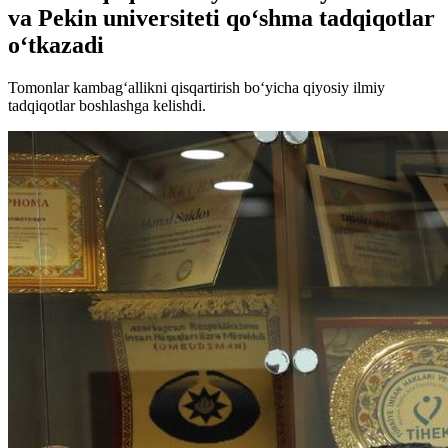
va Pekin universiteti qo‘shma tadqiqotlar
o‘tkazadi
Tomonlar kambag‘allikni qisqartirish bo‘yicha qiyosiy ilmiy
tadqiqotlar boshlashga kelishdi.