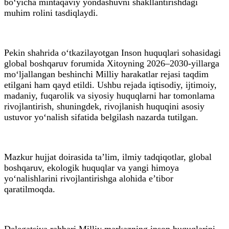
bo‘yicha mintaqaviy yondashuvni shakllantirishdagi
muhim rolini tasdiqlaydi.
Pekin shahrida o‘tkazilayotgan Inson huquqlari sohasidagi
global boshqaruv forumida Xitoyning 2026–2030-yillarga
mo‘ljallangan beshinchi Milliy harakatlar rejasi taqdim
etilgani ham qayd etildi. Ushbu rejada iqtisodiy, ijtimoiy,
madaniy, fuqarolik va siyosiy huquqlarni har tomonlama
rivojlantirish, shuningdek, rivojlanish huquqini asosiy
ustuvor yo‘nalish sifatida belgilash nazarda tutilgan.
Mazkur hujjat doirasida ta’lim, ilmiy tadqiqotlar, global
boshqaruv, ekologik huquqlar va yangi himoya
yo‘nalishlarini rivojlantirishga alohida e’tibor
qaratilmoqda.
Delegatsiya rahbari Milliy markazning inson huquqlarini