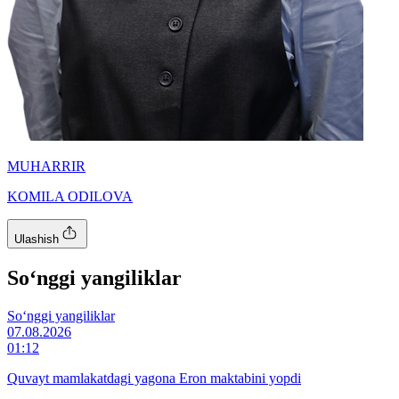
MUHARRIR
KOMILA ODILOVA
Ulashish
So‘nggi yangiliklar
So‘nggi yangiliklar
07.08.2026
01:12
Quvayt mamlakatdagi yagona Eron maktabini yopdi