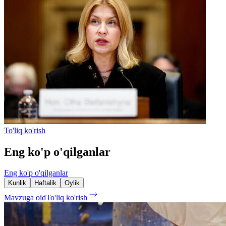
To'liq ko'rish
Eng ko'p o'qilganlar
Eng ko'p o'qilganlar
Kunlik
Haftalik
Oylik
Mavzuga oid
To'liq ko'rish