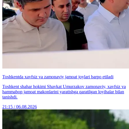
Toshkentda xavfsiz va zamonaviy jamoat joylari barpo etiladi
Toshkent shahar hokimi Shavkat Umurzakov zamonaviy, xavfsiz va
hammabop jamoat makonlarini yaratishga qaratilgan loyihalar bilan
tanishdi.
21:15 / 06.08.2026