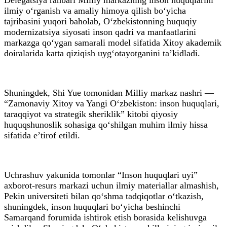
ilmiy o‘rganish va amaliy himoya qilish bo‘yicha
tajribasini yuqori baholab, O‘zbekistonning huquqiy
modernizatsiya siyosati inson qadri va manfaatlarini
markazga qo‘ygan samarali model sifatida Xitoy akademik
doiralarida katta qiziqish uyg‘otayotganini ta’kidladi.
Shuningdek, Shi Yue tomonidan Milliy markaz nashri —
“Zamonaviy Xitoy va Yangi O‘zbekiston: inson huquqlari,
taraqqiyot va strategik sheriklik” kitobi qiyosiy
huquqshunoslik sohasiga qo‘shilgan muhim ilmiy hissa
sifatida e’tirof etildi.
Uchrashuv yakunida tomonlar “Inson huquqlari uyi”
axborot-resurs markazi uchun ilmiy materiallar almashish,
Pekin universiteti bilan qo‘shma tadqiqotlar o‘tkazish,
shuningdek, inson huquqlari bo‘yicha beshinchi
Samarqand forumida ishtirok etish borasida kelishuvga