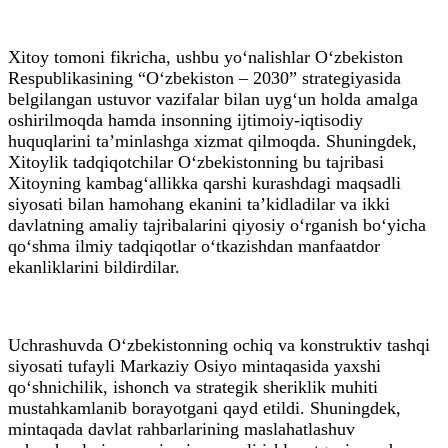
Xitoy tomoni fikricha, ushbu yo‘nalishlar O‘zbekiston
Respublikasining “O‘zbekiston – 2030” strategiyasida
belgilangan ustuvor vazifalar bilan uyg‘un holda amalga
oshirilmoqda hamda insonning ijtimoiy-iqtisodiy
huquqlarini ta’minlashga xizmat qilmoqda. Shuningdek,
Xitoylik tadqiqotchilar O‘zbekistonning bu tajribasi
Xitoyning kambag‘allikka qarshi kurashdagi maqsadli
siyosati bilan hamohang ekanini ta’kidladilar va ikki
davlatning amaliy tajribalarini qiyosiy o‘rganish bo‘yicha
qo‘shma ilmiy tadqiqotlar o‘tkazishdan manfaatdor
ekanliklarini bildirdilar.
Uchrashuvda O‘zbekistonning ochiq va konstruktiv tashqi
siyosati tufayli Markaziy Osiyo mintaqasida yaxshi
qo‘shnichilik, ishonch va strategik sheriklik muhiti
mustahkamlanib borayotgani qayd etildi. Shuningdek,
mintaqada davlat rahbarlarining maslahatlashuv