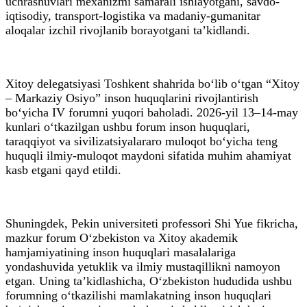
uchrashuvlari mexanizmi samarali ishlayotgani, savdo-
iqtisodiy, transport-logistika va madaniy-gumanitar
aloqalar izchil rivojlanib borayotgani ta’kidlandi.
Xitoy delegatsiyasi Toshkent shahrida bo‘lib o‘tgan “Xitoy
– Markaziy Osiyo” inson huquqlarini rivojlantirish
bo‘yicha IV forumni yuqori baholadi. 2026-yil 13–14-may
kunlari o‘tkazilgan ushbu forum inson huquqlari,
taraqqiyot va sivilizatsiyalararo muloqot bo‘yicha teng
huquqli ilmiy-muloqot maydoni sifatida muhim ahamiyat
kasb etgani qayd etildi.
Shuningdek, Pekin universiteti professori Shi Yue fikricha,
mazkur forum O‘zbekiston va Xitoy akademik
hamjamiyatining inson huquqlari masalalariga
yondashuvida yetuklik va ilmiy mustaqillikni namoyon
etgan. Uning ta’kidlashicha, O‘zbekiston hududida ushbu
forumning o‘tkazilishi mamlakatning inson huquqlari