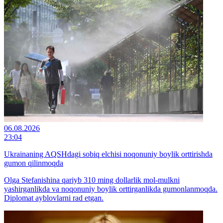
06.08.2026
23:04
Ukrainaning AQSHdagi sobiq elchisi noqonuniy boylik orttirishda
gumon qilinmoqda
Olga Stefanishina qariyb 310 ming dollarlik mol-mulkni
yashirganlikda va noqonuniy boylik orttirganlikda gumonlanmoqda.
Diplomat ayblovlarni rad etgan.