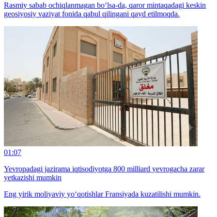
Rasmiy sabab ochiqlanmagan bo‘lsa-da, qaror mintaqadagi keskin
geosiyosiy vaziyat fonida qabul qilingani qayd etilmoqda.
01:07
Yevropadagi jazirama iqtisodiyotga 800 milliard yevrogacha zarar
yetkazishi mumkin
Eng yirik moliyaviy yo‘qotishlar Fransiyada kuzatilishi mumkin.