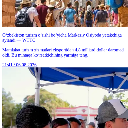
O‘zbekiston turizm o‘sishi bo‘yicha Markaziy Osiyoda yetakchiga
aylandi — WTTC
Mamlakat turizm xizmatlari eksportidan 4,8 milliard dollar daromad
oldi. Bu mintaqa ko‘rsatkichining yarmiga teng.
21:41 / 06.08.2026