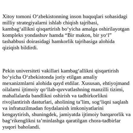
Xitoy tomoni O‘zbekistonning inson huquqlari sohasidagi
milliy strategiyalarni ishlab chiqish tajribasi,
kambag‘allikni qisqartirish bo‘yicha amalga oshirilayotgan
kompleks yondashuv hamda “Bir makon, bir yo‘l”
tashabbusi doirasidagi hamkorlik tajribasiga alohida
qiziqish bildirdi.
Pekin universiteti vakillari kambag‘allikni qisqartirish
bo‘yicha O‘zbekistonda joriy etilgan amaliy
mexanizmlarni alohida qayd etdilar. Xususan, ehtiyojmand
oilalarni ijtimoiy qo‘llab-quvvatlashning manzilli tizimi,
mahallalarda bandlikni oshirish va tadbirkorlikni
rivojlantirish dasturlari, aholining ta’lim, sog‘liqni saqlash
va infratuzilmadan foydalanish imkoniyatlarini
kengaytirish, shuningdek, jamiyatda ijtimoiy barqarorlik va
bag‘rikenglikni ta’minlashga qaratilgan chora-tadbirlar
yuqori baholandi.