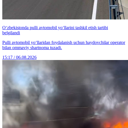
O‘zbekistonda pulli avtomobil yo‘llarini tashkil etish tartibi
belgilandi
Pulli avtomobil yo‘llaridan foydalanish uchun haydovchilar operator
bilan ommaviy shartnoma tuzadi.
15:17 / 06.08.2026