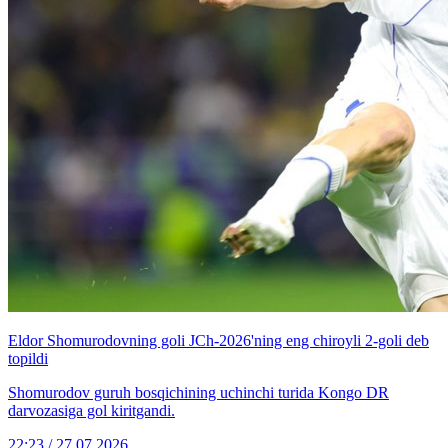
Eldor Shomurodovning goli JCh-2026'ning eng chiroyli 2-goli deb
topildi
Shomurodov guruh bosqichining uchinchi turida Kongo DR
darvozasiga gol kiritgandi.
22:23 / 27.07.2026