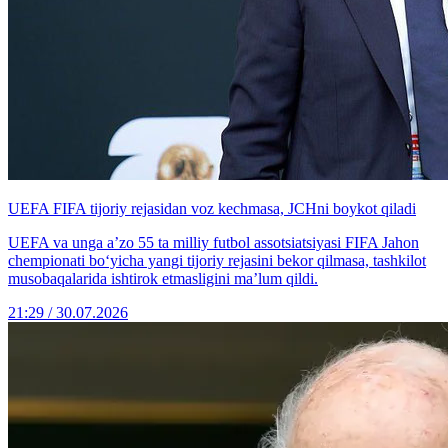
UEFA FIFA tijoriy rejasidan voz kechmasa, JCHni boykot qiladi
UEFA va unga a’zo 55 ta milliy futbol assotsiatsiyasi FIFA Jahon
chempionati bo‘yicha yangi tijoriy rejasini bekor qilmasa, tashkilot
musobaqalarida ishtirok etmasligini ma’lum qildi.
21:29 / 30.07.2026