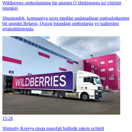
Wildberries omborlarining bir qismini O‘zbekistonga ko‘chirishi
mumkin
Shuningdek, kompaniya uzoq muddat saqlanadigan mahsulotlarning
bir qismini Belarus, Qozog‘istondagi omborlarga yo‘naltirishni
rejalashtirmoqda.
15:26
Shimoliy Koreya qisqa masofali ballistik raketa uchirdi