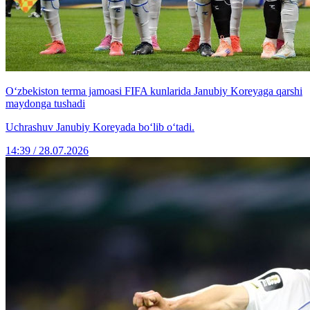
O‘zbekiston terma jamoasi FIFA kunlarida Janubiy Koreyaga qarshi
maydonga tushadi
Uchrashuv Janubiy Koreyada bo‘lib o‘tadi.
14:39 / 28.07.2026