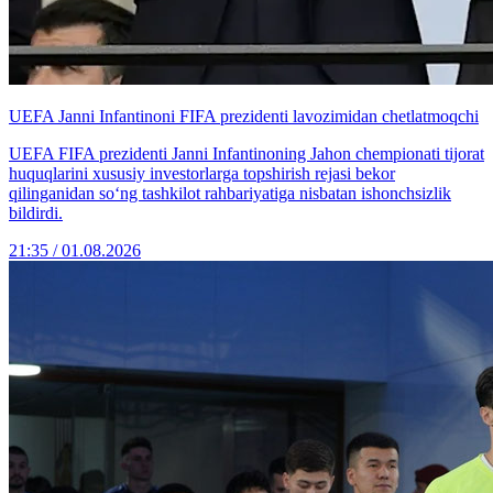
UEFA Janni Infantinoni FIFA prezidenti lavozimidan chetlatmoqchi
UEFA FIFA prezidenti Janni Infantinoning Jahon chempionati tijorat
huquqlarini xususiy investorlarga topshirish rejasi bekor
qilinganidan so‘ng tashkilot rahbariyatiga nisbatan ishonchsizlik
bildirdi.
21:35 / 01.08.2026