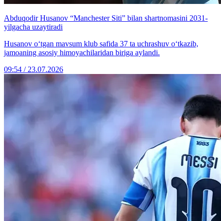
Abduqodir Husanov “Manchester Siti” bilan shartnomasini 2031-
yilgacha uzaytiradi
Husanov o‘tgan mavsum klub safida 37 ta uchrashuv o‘tkazib,
jamoaning asosiy himoyachilaridan biriga aylandi.
09:54 / 23.07.2026