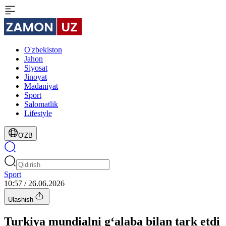
O'zbekiston
Jahon
Siyosat
Jinoyat
Madaniyat
Sport
Salomatlik
Lifestyle
O'ZB
Sport
10:57 / 26.06.2026
Ulashish
Turkiya mundialni g‘alaba bilan tark etdi