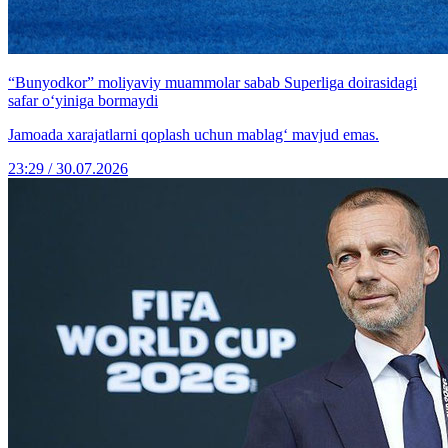
“Bunyodkor” moliyaviy muammolar sabab Superliga doirasidagi
safar o‘yiniga bormaydi
Jamoada xarajatlarni qoplash uchun mablag‘ mavjud emas.
23:29 / 30.07.2026