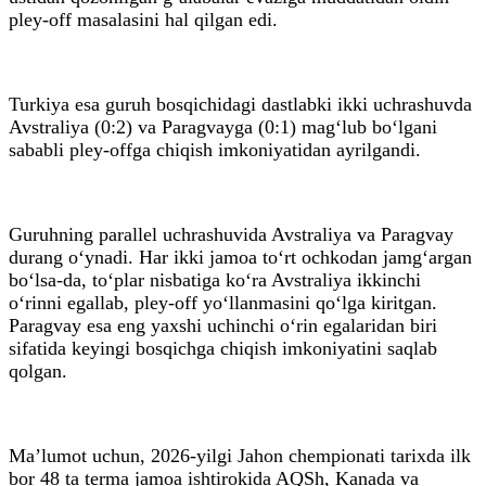
pley-off masalasini hal qilgan edi.
Turkiya esa guruh bosqichidagi dastlabki ikki uchrashuvda
Avstraliya (0:2) va Paragvayga (0:1) mag‘lub bo‘lgani
sababli pley-offga chiqish imkoniyatidan ayrilgandi.
Guruhning parallel uchrashuvida Avstraliya va Paragvay
durang o‘ynadi. Har ikki jamoa to‘rt ochkodan jamg‘argan
bo‘lsa-da, to‘plar nisbatiga ko‘ra Avstraliya ikkinchi
o‘rinni egallab, pley-off yo‘llanmasini qo‘lga kiritgan.
Paragvay esa eng yaxshi uchinchi o‘rin egalaridan biri
sifatida keyingi bosqichga chiqish imkoniyatini saqlab
qolgan.
Ma’lumot uchun, 2026-yilgi Jahon chempionati tarixda ilk
bor 48 ta terma jamoa ishtirokida AQSh, Kanada va