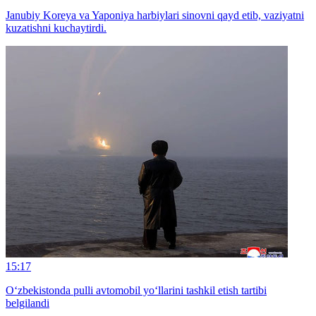
Janubiy Koreya va Yaponiya harbiylari sinovni qayd etib, vaziyatni
kuzatishni kuchaytirdi.
15:17
O‘zbekistonda pulli avtomobil yo‘llarini tashkil etish tartibi
belgilandi