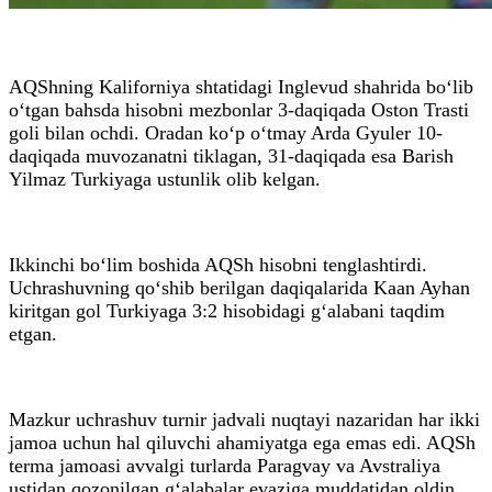
AQShning Kaliforniya shtatidagi Inglevud shahrida bo‘lib
o‘tgan bahsda hisobni mezbonlar 3-daqiqada Oston Trasti
goli bilan ochdi. Oradan ko‘p o‘tmay Arda Gyuler 10-
daqiqada muvozanatni tiklagan, 31-daqiqada esa Barish
Yilmaz Turkiyaga ustunlik olib kelgan.
Ikkinchi bo‘lim boshida AQSh hisobni tenglashtirdi.
Uchrashuvning qo‘shib berilgan daqiqalarida Kaan Ayhan
kiritgan gol Turkiyaga 3:2 hisobidagi g‘alabani taqdim
etgan.
Mazkur uchrashuv turnir jadvali nuqtayi nazaridan har ikki
jamoa uchun hal qiluvchi ahamiyatga ega emas edi. AQSh
terma jamoasi avvalgi turlarda Paragvay va Avstraliya
ustidan qozonilgan g‘alabalar evaziga muddatidan oldin