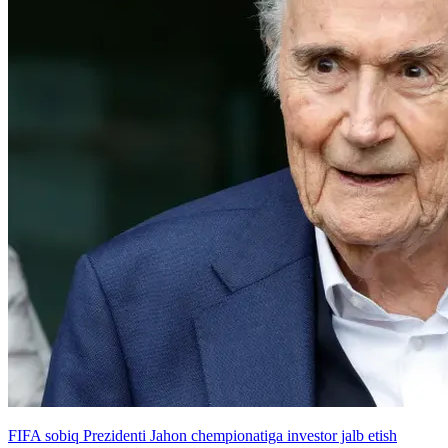
FIFA sobiq Prezidenti Jahon chempionatiga investor jalb etish