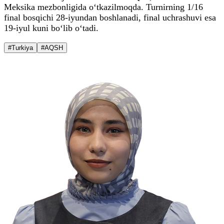
Meksika mezbonligida o‘tkazilmoqda. Turnirning 1/16
final bosqichi 28-iyundan boshlanadi, final uchrashuvi esa
19-iyul kuni bo‘lib o‘tadi.
#Turkiya
#AQSH