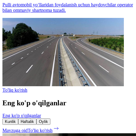
Pulli avtomobil yo‘llaridan foydalanish uchun haydovchilar operator
bilan ommaviy shartnoma tuzadi.
To'liq ko'rish
Eng ko'p o'qilganlar
Eng ko'p o'qilganlar
Kunlik
Haftalik
Oylik
Mavzuga oid
To'liq ko'rish