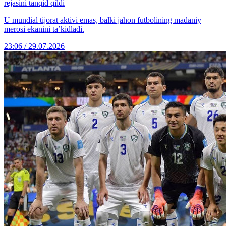
rejasini tanqid qildi
U mundial tijorat aktivi emas, balki jahon futbolining madaniy
merosi ekanini ta’kidladi.
23:06 / 29.07.2026