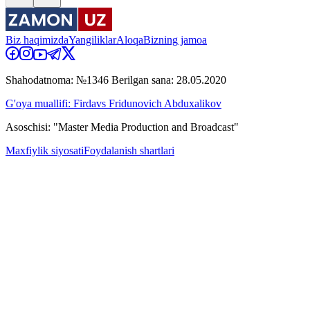
Biz haqimizda
Yangiliklar
Aloqa
Bizning jamoa
Shahodatnoma: №1346 Berilgan sana: 28.05.2020
G'oya muallifi: Firdavs Fridunovich Abduxalikov
Asoschisi: "Master Media Production and Broadcast"
Maxfiylik siyosati
Foydalanish shartlari