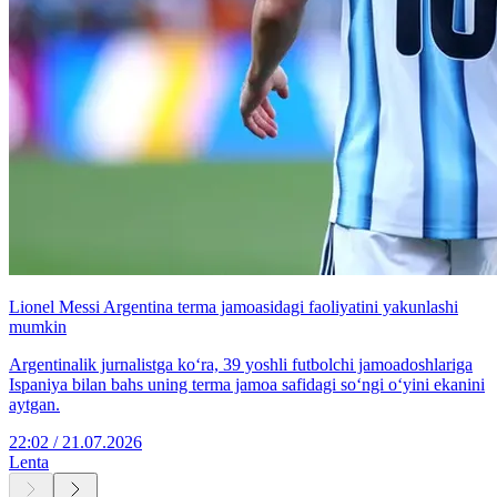
Lionel Messi Argentina terma jamoasidagi faoliyatini yakunlashi
mumkin
Argentinalik jurnalistga ko‘ra, 39 yoshli futbolchi jamoadoshlariga
Ispaniya bilan bahs uning terma jamoa safidagi so‘ngi o‘yini ekanini
aytgan.
22:02 / 21.07.2026
Lenta