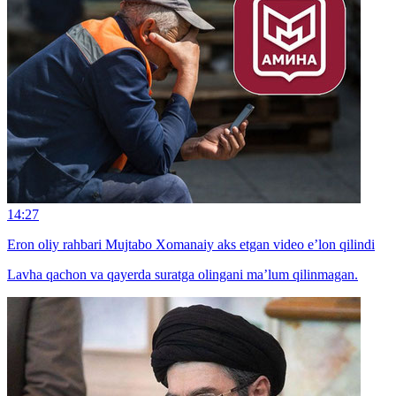
14:27
Eron oliy rahbari Mujtabo Xomanaiy aks etgan video e’lon qilindi
Lavha qachon va qayerda suratga olingani ma’lum qilinmagan.