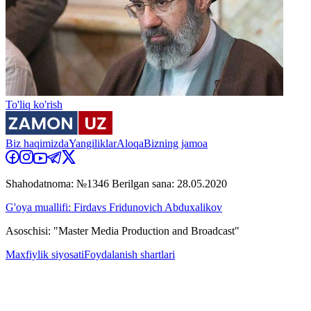
To'liq ko'rish
Biz haqimizda
Yangiliklar
Aloqa
Bizning jamoa
Shahodatnoma: №1346 Berilgan sana: 28.05.2020
G'oya muallifi: Firdavs Fridunovich Abduxalikov
Asoschisi: "Master Media Production and Broadcast"
Maxfiylik siyosati
Foydalanish shartlari