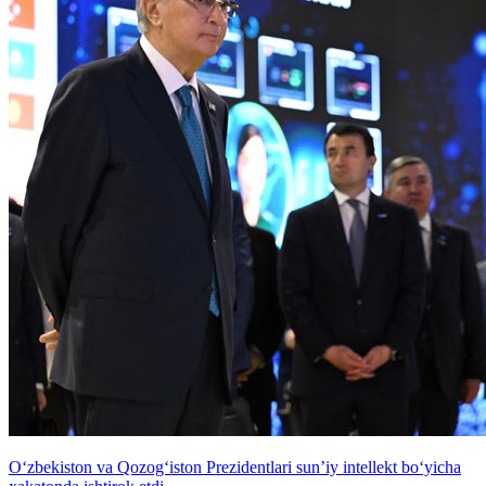
Oʻzbekiston va Qozogʻiston Prezidentlari sunʼiy intellekt boʻyicha