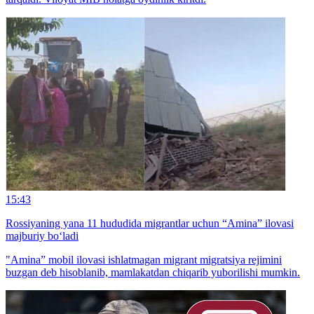
15:43
Rossiyaning yana 11 hududida migrantlar uchun “Amina” ilovasi
majburiy bo‘ladi
"Amina” mobil ilovasi ishlatmagan migrant migratsiya rejimini
buzgan deb hisoblanib, mamlakatdan chiqarib yuborilishi mumkin.