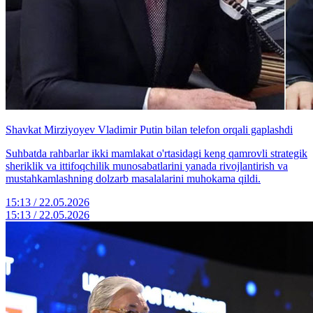
Shavkat Mirziyoyev Vladimir Putin bilan telefon orqali gaplashdi
Suhbatda rahbarlar ikki mamlakat o'rtasidagi keng qamrovli strategik
sheriklik va ittifoqchilik munosabatlarini yanada rivojlantirish va
mustahkamlashning dolzarb masalalarini muhokama qildi.
15:13 / 22.05.2026
15:13 / 22.05.2026