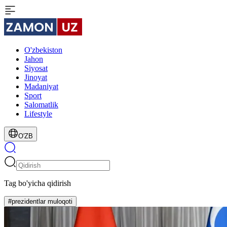
O'zbekiston
Jahon
Siyosat
Jinoyat
Madaniyat
Sport
Salomatlik
Lifestyle
O'ZB
Tag bo'yicha qidirish
#prezidentlar muloqoti