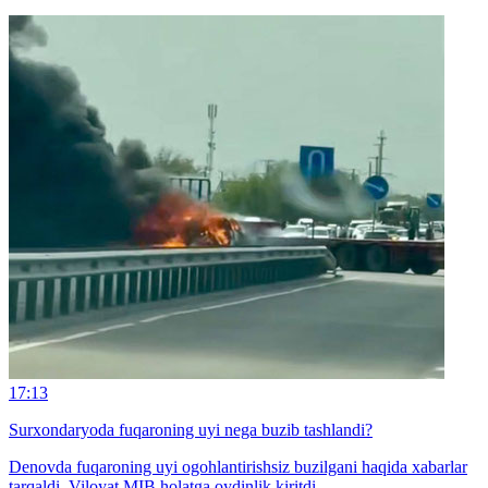
17:13
Surxondaryoda fuqaroning uyi nega buzib tashlandi?
Denovda fuqaroning uyi ogohlantirishsiz buzilgani haqida xabarlar
tarqaldi. Viloyat MIB holatga oydinlik kiritdi.