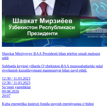
Shavkat Mirziyoyev BAA Prezidenti bilan telefon orqali muloqot
qildi
Suhbatda keyingi yillarda O‘zbekiston-BAA munosabatlarida jadal
rivojlanish kuzatilayotgani mamnuniyat bilan qayd etildi.
12:30 / 11.03.2023
12:30 / 11.03.2023
So‘nggi yangiliklar
09.08.2026
20:07
Kuba energetika inqirozi fonida quyosh energiyasiga o‘tishni