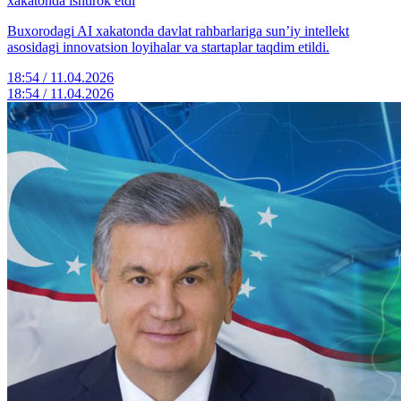
xakatonda ishtirok etdi
Buxorodagi AI xakatonda davlat rahbarlariga sunʼiy intellekt
asosidagi innovatsion loyihalar va startaplar taqdim etildi.
18:54 / 11.04.2026
18:54 / 11.04.2026