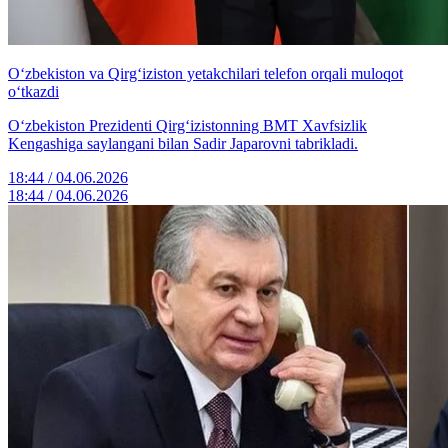
O‘zbekiston va Qirg‘iziston yetakchilari telefon orqali muloqot
o‘tkazdi
O‘zbekiston Prezidenti Qirg‘izistonning BMT Xavfsizlik
Kengashiga saylangani bilan Sadir Japarovni tabrikladi.
18:44 / 04.06.2026
18:44 / 04.06.2026