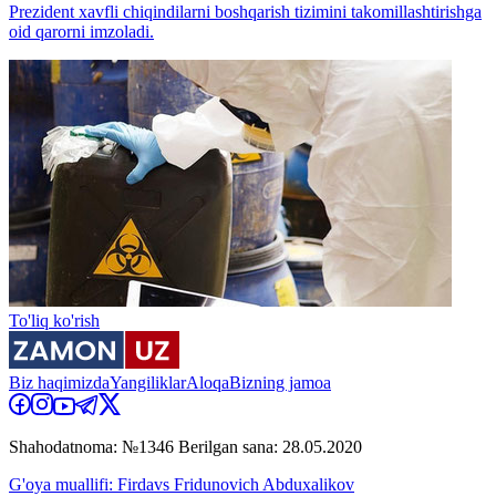
Prezident xavfli chiqindilarni boshqarish tizimini takomillashtirishga
oid qarorni imzoladi.
To'liq ko'rish
Biz haqimizda
Yangiliklar
Aloqa
Bizning jamoa
Shahodatnoma: №1346 Berilgan sana: 28.05.2020
G'oya muallifi: Firdavs Fridunovich Abduxalikov