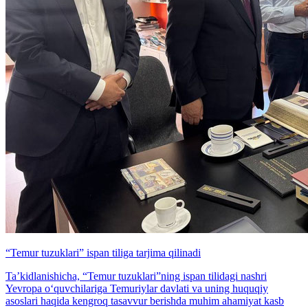
“Temur tuzuklari” ispan tiliga tarjima qilinadi
Ta’kidlanishicha, “Temur tuzuklari”ning ispan tilidagi nashri
Yevropa o‘quvchilariga Temuriylar davlati va uning huquqiy
asoslari haqida kengroq tasavvur berishda muhim ahamiyat kasb