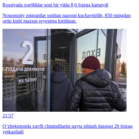
Rossiyada xorijliklar soni bir yilda 8,6 foizga kamaydi
Noqonuniy migrantlar ustidan nazorat kuchaytirilib, 850 mingdan
ortiq kishi maxsus reyestrga kiritilgan.
21:57
O‘zbekistonda xavfli chiqindilarini qayta ishlash darajasi 20 foizga
yetkaziladi