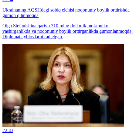
Ukrainaning AQSHdagi sobiq elchisi noqonuniy boylik orttirishda
gumon qilinmoqda
Olga Stefanishina qariyb 310 ming dollarlik mol-mulkni
yashirganlikda va noqonuniy boylik orttirganlikda gumonlanmoqda.
Diplomat ayblovlarni rad etgan.
22:43