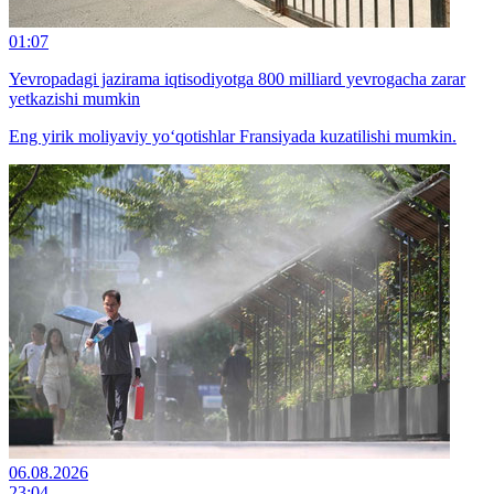
01:07
Yevropadagi jazirama iqtisodiyotga 800 milliard yevrogacha zarar
yetkazishi mumkin
Eng yirik moliyaviy yo‘qotishlar Fransiyada kuzatilishi mumkin.
06.08.2026
23:04