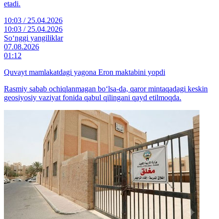
etadi.
10:03 / 25.04.2026
10:03 / 25.04.2026
So‘nggi yangiliklar
07.08.2026
01:12
Quvayt mamlakatdagi yagona Eron maktabini yopdi
Rasmiy sabab ochiqlanmagan bo‘lsa-da, qaror mintaqadagi keskin
geosiyosiy vaziyat fonida qabul qilingani qayd etilmoqda.