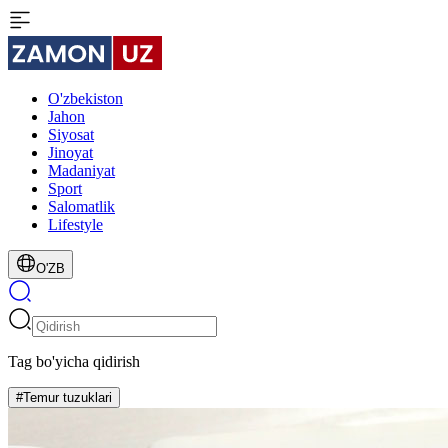
O'zbekiston
Jahon
Siyosat
Jinoyat
Madaniyat
Sport
Salomatlik
Lifestyle
O'ZB
Tag bo'yicha qidirish
#Temur tuzuklari