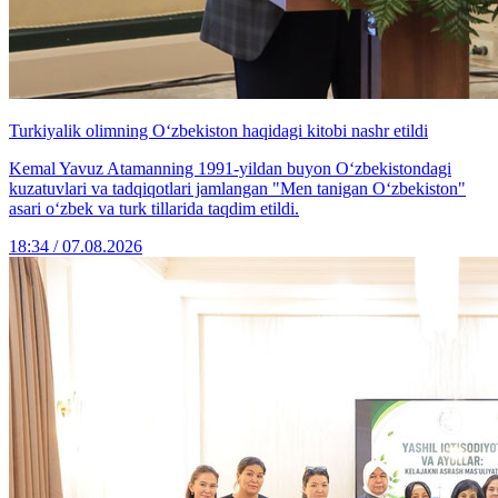
Turkiyalik olimning O‘zbekiston haqidagi kitobi nashr etildi
Kemal Yavuz Atamanning 1991-yildan buyon O‘zbekistondagi
kuzatuvlari va tadqiqotlari jamlangan "Men tanigan O‘zbekiston"
asari o‘zbek va turk tillarida taqdim etildi.
18:34 / 07.08.2026