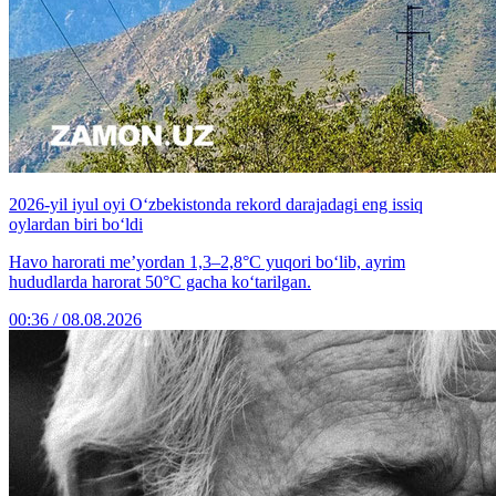
2026-yil iyul oyi O‘zbekistonda rekord darajadagi eng issiq
oylardan biri bo‘ldi
Havo harorati me’yordan 1,3–2,8°C yuqori bo‘lib, ayrim
hududlarda harorat 50°C gacha ko‘tarilgan.
00:36 / 08.08.2026