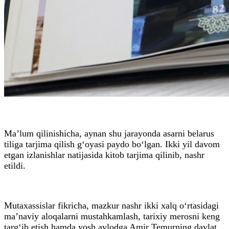
Ma’lum qilinishicha, aynan shu jarayonda asarni belarus
tiliga tarjima qilish g‘oyasi paydo bo‘lgan. Ikki yil davom
etgan izlanishlar natijasida kitob tarjima qilinib, nashr
etildi.
Mutaxassislar fikricha, mazkur nashr ikki xalq o‘rtasidagi
ma’naviy aloqalarni mustahkamlash, tarixiy merosni keng
targ‘ib etish hamda yosh avlodga Amir Temurning davlat