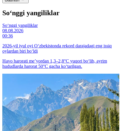
Ulashish
So‘nggi yangiliklar
So‘nggi yangiliklar
08.08.2026
00:36
2026-yil iyul oyi O‘zbekistonda rekord darajadagi eng issiq
oylardan biri bo‘ldi
Havo harorati me’yordan 1,3–2,8°C yuqori bo‘lib, ayrim
hududlarda harorat 50°C gacha ko‘tarilgan.