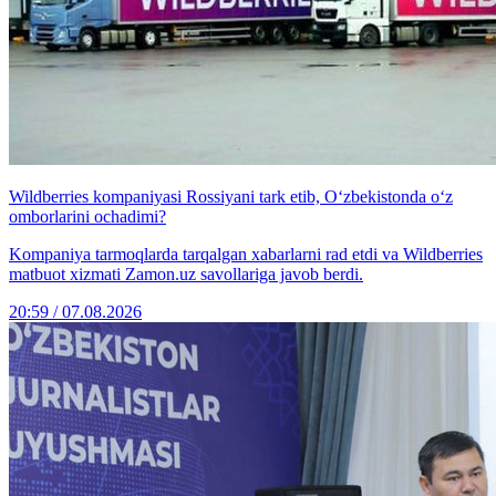
Wildberries kompaniyasi Rossiyani tark etib, O‘zbekistonda o‘z
omborlarini ochadimi?
Kompaniya tarmoqlarda tarqalgan xabarlarni rad etdi va Wildberries
matbuot xizmati Zamon.uz savollariga javob berdi.
20:59 / 07.08.2026