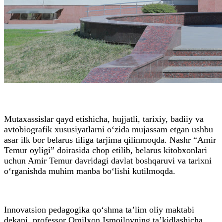
Mutaxassislar qayd etishicha, hujjatli, tarixiy, badiiy va
avtobiografik xususiyatlarni o‘zida mujassam etgan ushbu
asar ilk bor belarus tiliga tarjima qilinmoqda. Nashr “Amir
Temur oyligi” doirasida chop etilib, belarus kitobxonlari
uchun Amir Temur davridagi davlat boshqaruvi va tarixni
o‘rganishda muhim manba bo‘lishi kutilmoqda.
Innovatsion pedagogika qo‘shma ta’lim oliy maktabi
dekani, professor Omilxon Ismoilovning ta’kidlashicha,