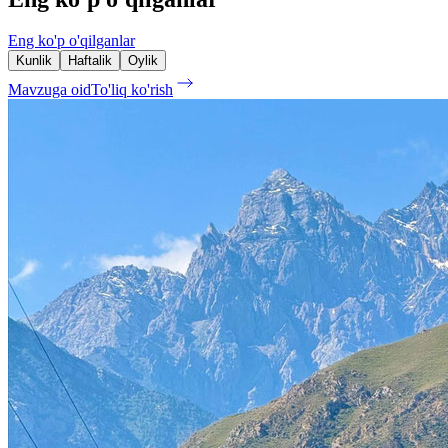
Eng ko'p o'qilganlar
Kunlik
Haftalik
Oylik
Mavzuga oid
To'liq ko'rish