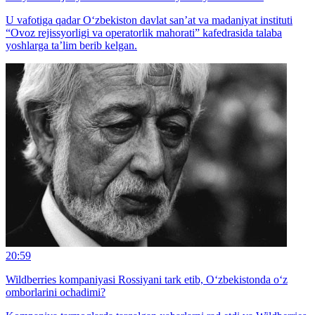
U vafotiga qadar O‘zbekiston davlat san’at va madaniyat instituti
“Ovoz rejissyorligi va operatorlik mahorati” kafedrasida talaba
yoshlarga ta’lim berib kelgan.
20:59
Wildberries kompaniyasi Rossiyani tark etib, O‘zbekistonda o‘z
omborlarini ochadimi?