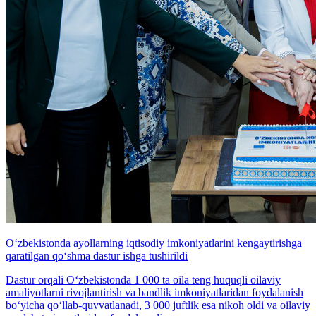
O‘zbekistonda ayollarning iqtisodiy imkoniyatlarini kengaytirishga
qaratilgan qo‘shma dastur ishga tushirildi
Dastur orqali O‘zbekistonda 1 000 ta oila teng huquqli oilaviy
amaliyotlarni rivojlantirish va bandlik imkoniyatlaridan foydalanish
bo‘yicha qo‘llab-quvvatlanadi, 3 000 juftlik esa nikoh oldi va oilaviy