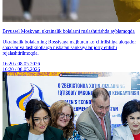
Bryussel Moskvani ukrainalik bolalarni ruslashtirishda ayblamoqda
Ukrainalik bolalarning Rossiyaga majburan ko‘chirilishiga aloqador
shaxslar va tashkilotlarga nisbatan sanksiyalar joriy etilishi
rejalashtirilmoqda.
16:20 / 08.05.2026
16:20 / 08.05.2026