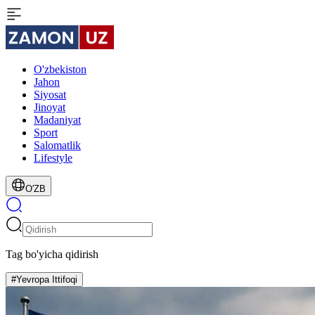
O'zbekiston
Jahon
Siyosat
Jinoyat
Madaniyat
Sport
Salomatlik
Lifestyle
O'ZB
Tag bo'yicha qidirish
#Yevropa Ittifoqi