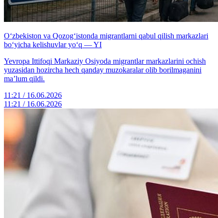
O‘zbekiston va Qozog‘istonda migrantlarni qabul qilish markazlari
bo‘yicha kelishuvlar yo‘q — YI
Yevropa Ittifoqi Markaziy Osiyoda migrantlar markazlarini ochish
yuzasidan hozircha hech qanday muzokaralar olib borilmaganini
ma’lum qildi.
11:21 / 16.06.2026
11:21 / 16.06.2026