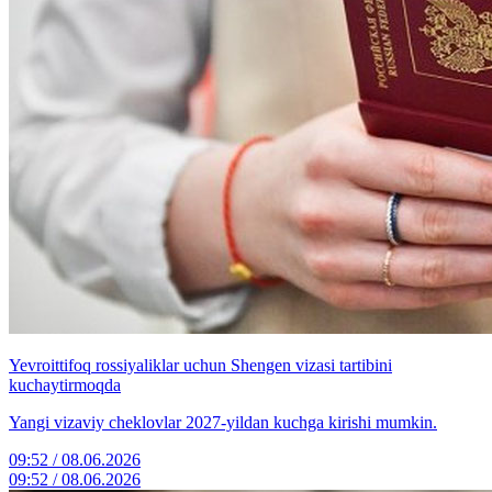
Yevroittifoq rossiyaliklar uchun Shengen vizasi tartibini
kuchaytirmoqda
Yangi vizaviy cheklovlar 2027-yildan kuchga kirishi mumkin.
09:52 / 08.06.2026
09:52 / 08.06.2026