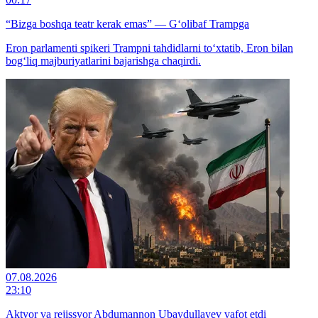
“Bizga boshqa teatr kerak emas” — G‘olibaf Trampga
Eron parlamenti spikeri Trampni tahdidlarni to‘xtatib, Eron bilan
bog‘liq majburiyatlarini bajarishga chaqirdi.
07.08.2026
23:10
Aktyor va rejissyor Abdumannon Ubaydullayev vafot etdi