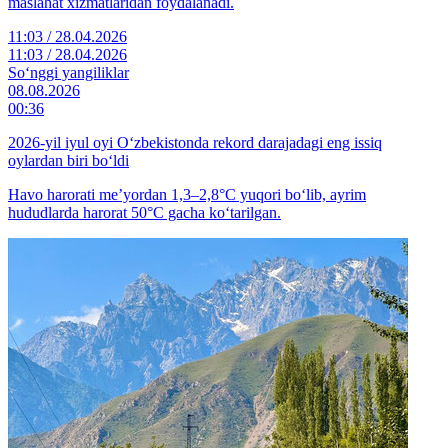
maslahat xizmatlaridan foydalanadi.
11:03 / 28.04.2026
11:03 / 28.04.2026
So‘nggi yangiliklar
08.08.2026
00:36
2026-yil iyul oyi O‘zbekistonda rekord darajadagi eng issiq
oylardan biri bo‘ldi
Havo harorati me’yordan 1,3–2,8°C yuqori bo‘lib, ayrim
hududlarda harorat 50°C gacha ko‘tarilgan.