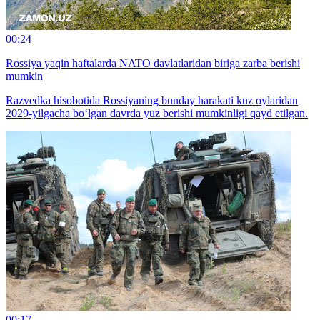
00:24
Rossiya yaqin haftalarda NATO davlatlaridan biriga zarba berishi
mumkin
Razvedka hisobotida Rossiyaning bunday harakati kuz oylaridan
2029-yilgacha bo‘lgan davrda yuz berishi mumkinligi qayd etilgan.
00:17