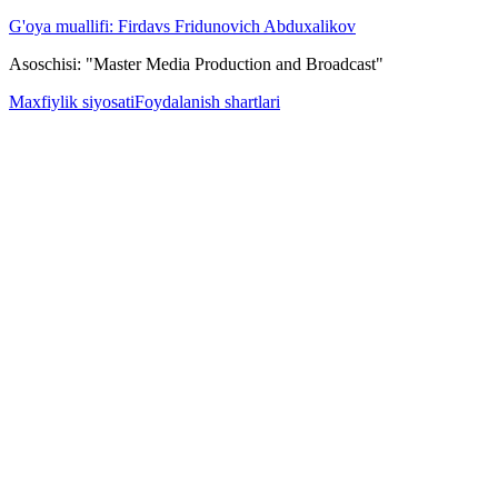
G'oya muallifi: Firdavs Fridunovich Abduxalikov
Asoschisi: "Master Media Production and Broadcast"
Maxfiylik siyosati
Foydalanish shartlari