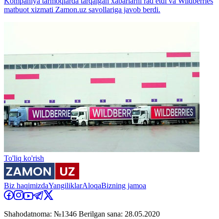
Kompaniya tarmoqlarda tarqalgan xabarlarni rad etdi va Wildberries
matbuot xizmati Zamon.uz savollariga javob berdi.
To'liq ko'rish
Biz haqimizda
Yangiliklar
Aloqa
Bizning jamoa
Shahodatnoma: №1346 Berilgan sana: 28.05.2020