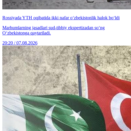
Rossiyada YTH oqibatida ikki nafar o‘zbekistonlik halok bo‘ldi
Marhumlarning jasadlari sud-tibbiy ekspertizadan so‘ng
O‘zbekistonga qaytariladi.
20:20 / 07.08.2026