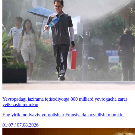
Yevropadagi jazirama iqtisodiyotga 800 milliard yevrogacha zarar
yetkazishi mumkin
Eng yirik moliyaviy yo‘qotishlar Fransiyada kuzatilishi mumkin.
01:07 / 07.08.2026