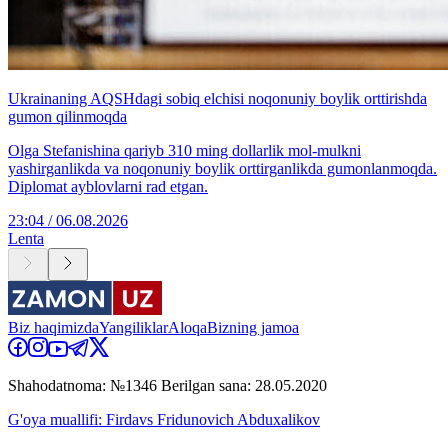
Ukrainaning AQSHdagi sobiq elchisi noqonuniy boylik orttirishda
gumon qilinmoqda
Olga Stefanishina qariyb 310 ming dollarlik mol-mulkni
yashirganlikda va noqonuniy boylik orttirganlikda gumonlanmoqda.
Diplomat ayblovlarni rad etgan.
23:04 / 06.08.2026
Lenta
Biz haqimizda
Yangiliklar
Aloqa
Bizning jamoa
Shahodatnoma: №1346 Berilgan sana: 28.05.2020
G'oya muallifi: Firdavs Fridunovich Abduxalikov