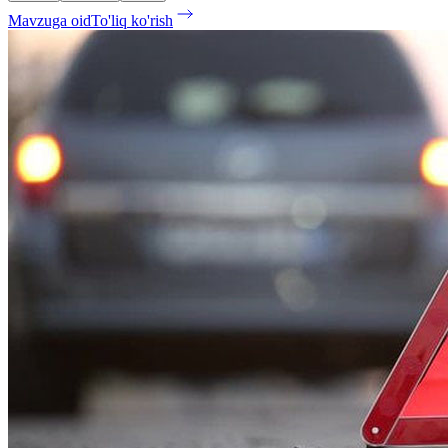
Mavzuga oid
To'liq ko'rish