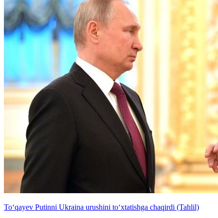
To‘qayev Putinni Ukraina urushini to‘xtatishga chaqirdi (Tahlil)