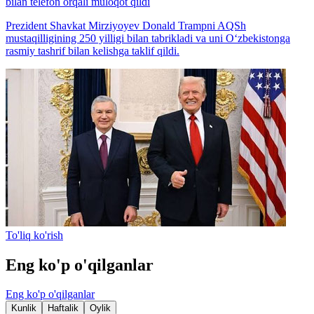
bilan telefon orqali muloqot qildi
Prezident Shavkat Mirziyoyev Donald Trampni AQSh
mustaqilligining 250 yilligi bilan tabrikladi va uni O‘zbekistonga
rasmiy tashrif bilan kelishga taklif qildi.
To'liq ko'rish
Eng ko'p o'qilganlar
Eng ko'p o'qilganlar
Kunlik
Haftalik
Oylik