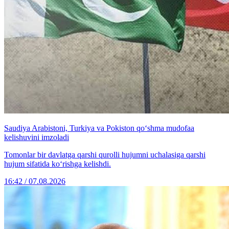
Saudiya Arabistoni, Turkiya va Pokiston qo‘shma mudofaa
kelishuvini imzoladi
Tomonlar bir davlatga qarshi qurolli hujumni uchalasiga qarshi
hujum sifatida ko‘rishga kelishdi.
16:42 / 07.08.2026