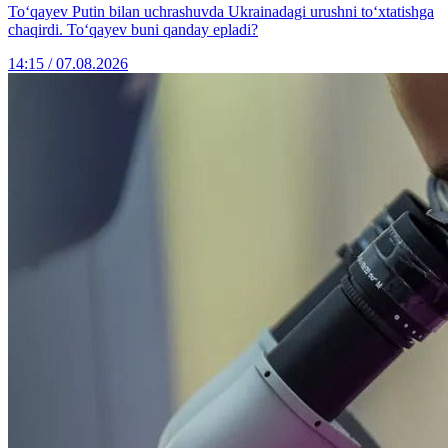
To‘qayev Putin bilan uchrashuvda Ukrainadagi urushni to‘xtatishga
chaqirdi. To‘qayev buni qanday epladi?
14:15 / 07.08.2026