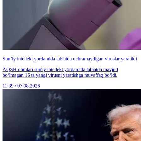
Sun’iy intellekt yordamida tabiatda uchramaydigan viruslar yaratildi
AQSH olimlari sun'iy intellekt yordamida tabiatda mavjud
bo‘lmagan 16 ta yangi virusni yaratishga muvaffaq bo‘ldi.
11:39 / 07.08.2026