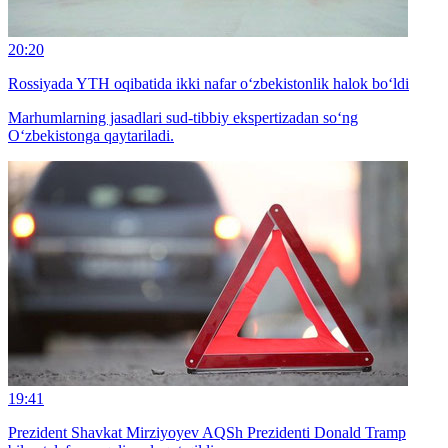
20:20
Rossiyada YTH oqibatida ikki nafar o‘zbekistonlik halok bo‘ldi
Marhumlarning jasadlari sud-tibbiy ekspertizadan so‘ng
O‘zbekistonga qaytariladi.
19:41
Prezident Shavkat Mirziyoyev AQSh Prezidenti Donald Tramp