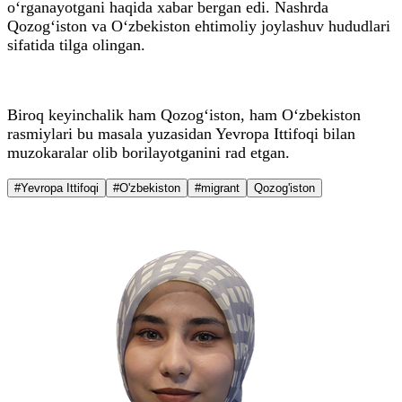
o‘rganayotgani haqida xabar bergan edi. Nashrda
Qozog‘iston va O‘zbekiston ehtimoliy joylashuv hududlari
sifatida tilga olingan.
Biroq keyinchalik ham Qozog‘iston, ham O‘zbekiston
rasmiylari bu masala yuzasidan Yevropa Ittifoqi bilan
muzokaralar olib borilayotganini rad etgan.
#Yevropa Ittifoqi
#O'zbekiston
#migrant
Qozog'iston