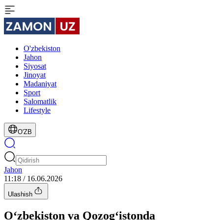
O'zbekiston
Jahon
Siyosat
Jinoyat
Madaniyat
Sport
Salomatlik
Lifestyle
O'ZB
Jahon
11:18 / 16.06.2026
Ulashish
O‘zbekiston va Qozog‘istonda