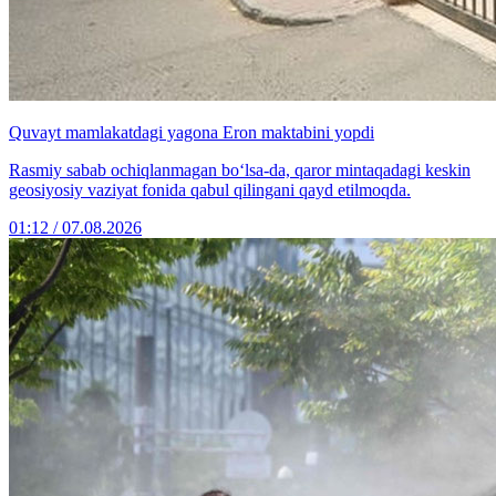
Quvayt mamlakatdagi yagona Eron maktabini yopdi
Rasmiy sabab ochiqlanmagan bo‘lsa-da, qaror mintaqadagi keskin
geosiyosiy vaziyat fonida qabul qilingani qayd etilmoqda.
01:12 / 07.08.2026