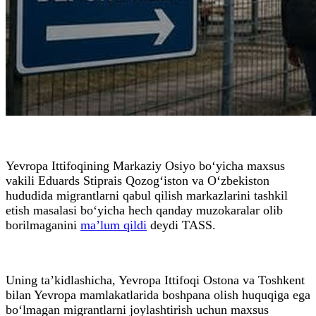
Yevropa Ittifoqining Markaziy Osiyo bo‘yicha maxsus
vakili Eduards Stiprais Qozog‘iston va O‘zbekiston
hududida migrantlarni qabul qilish markazlarini tashkil
etish masalasi bo‘yicha hech qanday muzokaralar olib
borilmaganini
ma’lum qildi
deydi TASS.
Uning ta’kidlashicha, Yevropa Ittifoqi Ostona va Toshkent
bilan Yevropa mamlakatlarida boshpana olish huquqiga ega
bo‘lmagan migrantlarni joylashtirish uchun maxsus