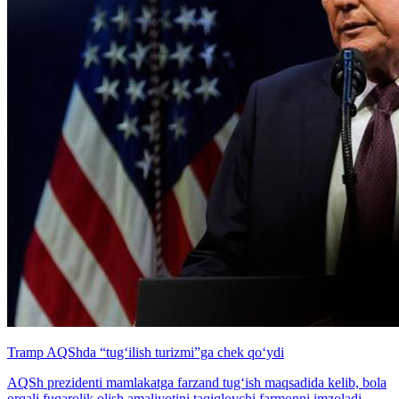
Tramp AQShda “tug‘ilish turizmi”ga chek qo‘ydi
AQSh prezidenti mamlakatga farzand tug‘ish maqsadida kelib, bola
orqali fuqarolik olish amaliyotini taqiqlovchi farmonni imzoladi.