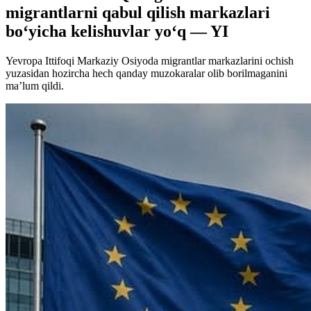
migrantlarni qabul qilish markazlari
bo‘yicha kelishuvlar yo‘q — YI
Yevropa Ittifoqi Markaziy Osiyoda migrantlar markazlarini ochish
yuzasidan hozircha hech qanday muzokaralar olib borilmaganini
ma’lum qildi.