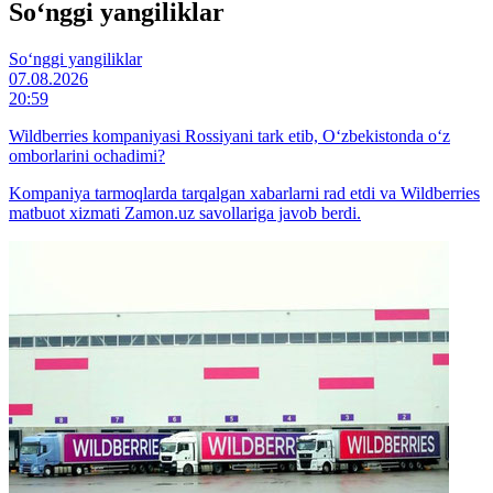
So‘nggi yangiliklar
So‘nggi yangiliklar
07.08.2026
20:59
Wildberries kompaniyasi Rossiyani tark etib, O‘zbekistonda o‘z
omborlarini ochadimi?
Kompaniya tarmoqlarda tarqalgan xabarlarni rad etdi va Wildberries
matbuot xizmati Zamon.uz savollariga javob berdi.