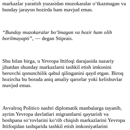
markazlar yaratish yuzasidan muzokaralar o‘tkazmagan va
bunday jarayon hozirda ham mavjud emas.
“Bunday muzokaralar bo‘lmagan va hozir ham olib
borilmayapti”
, — degan Stiprais.
Shu bilan birga, u Yevropa Ittifoqi darajasida nazariy
jihatdan shunday markazlarni tashkil etish imkonini
beruvchi qonunchilik qabul qilinganini qayd etgan. Biroq
hozircha bu borada aniq amaliy qarorlar yoki kelishuvlar
mavjud emas.
Avvalroq Politico nashri diplomatik manbalarga tayanib,
ayrim Yevropa davlatlari migrantlarni qaytarish va
boshpana so‘rovlarini ko‘rib chiqish markazlarini Yevropa
Ittifoqidan tashqarida tashkil etish imkoniyatlarini