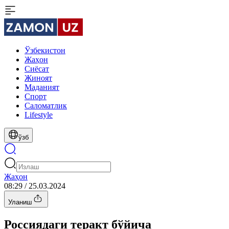
Ўзбекистон
Жаҳон
Сиёсат
Жиноят
Маданият
Спорт
Cаломатлик
Lifestyle
ўзб
Жаҳон
08:29 / 25.03.2024
Уланиш
Россиядаги теракт бўйича