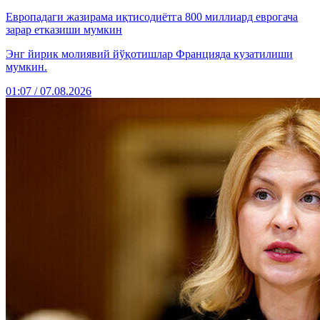
Европадаги жазирама иқтисодиётга 800 миллиард еврогача
зарар етказиши мумкин
Энг йирик молиявий йўқотишлар Францияда кузатилиши
мумкин.
01:07 / 07.08.2026