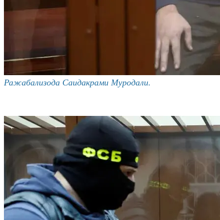
Ражабализода Саидакрами Муродали.