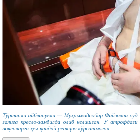
Тўртинчи айбланувчи —
Муҳаммадсобир
Файзовни
суд
залига кресло-замбилда олиб келишган. У атрофдаги
воқеаларга ҳеч қандай реакция кўрсатмаган.