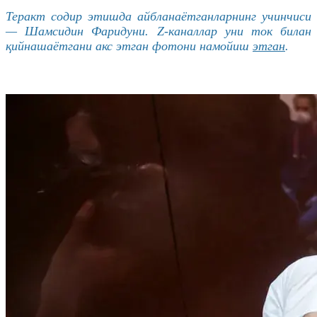
Теракт содир этишда айбланаётганларнинг учинчиси
— Шамсидин Фаридуни. Z-каналлар уни ток билан
қийнашаётгани акс этган фотони намойиш
этган
.