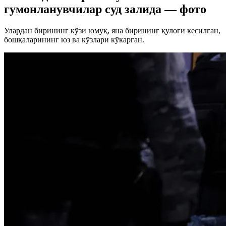
гумонланувчилар суд залида — фото
Улардан бирининг кўзи юмуқ, яна бирининг қулоғи кесилган,
бошқаларининг юз ва кўзлари кўкарган.