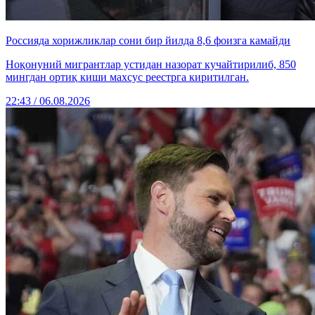
Россияда хорижликлар сони бир йилда 8,6 фоизга камайди
Ноқонуний мигрантлар устидан назорат кучайтирилиб, 850
мингдан ортиқ киши махсус реестрга киритилган.
22:43 / 06.08.2026