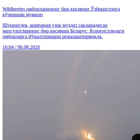
Wildberries омборларининг бир қисмини Ўзбекистонга
кўчириши мумкин
Шунингдек, компания узоқ муддат сақланадиган
маҳсулотларнинг бир қисмини Беларус, Қозоғистондаги
омборларга йўналтиришни режалаштирмоқда.
16:04 / 06.08.2026