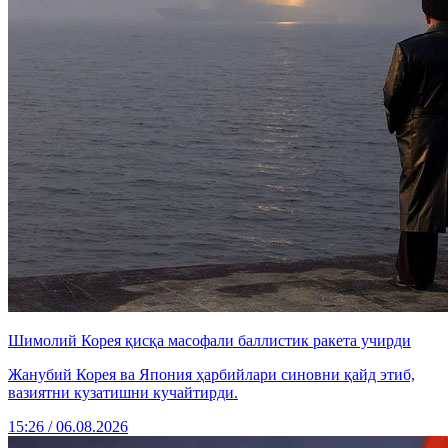
Шимолий Корея қисқа масофали баллистик ракета учирди
Жанубий Корея ва Япония ҳарбийлари синовни қайд этиб,
вазиятни кузатишни кучайтирди.
15:26 / 06.08.2026