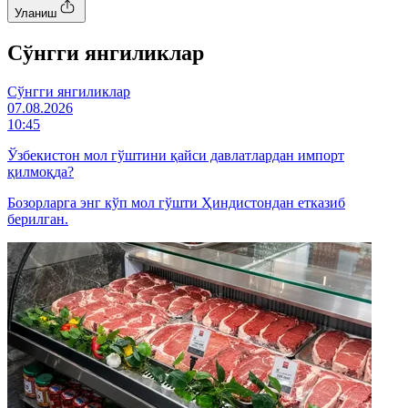
Уланиш
Cўнгги янгиликлар
Cўнгги янгиликлар
07.08.2026
10:45
Ўзбекистон мол гўштини қайси давлатлардан импорт
қилмоқда?
Бозорларга энг кўп мол гўшти Ҳиндистондан етказиб
берилган.