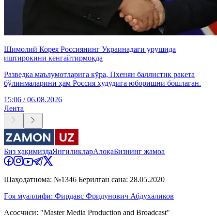
Шимолий Корея Россиянинг Украинадаги урушида
иштирокини кенгайтирмоқда
Разведка маълумотларига кўра, Пхенян баллистик ракета
бўлинмаларини ҳам Россия ҳудудига юборишни бошлаган.
15:06 / 06.08.2026
Лента
Биз ҳақимизда
Янгиликлар
Алоқа
Бизнинг жамоа
Шаҳодатнома: №1346 Берилган сана: 28.05.2020
Ғоя муаллифи: Фирдавс Фридунович Абдухаликов
Асосчиси: "Master Media Production and Broadcast"