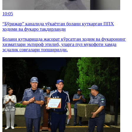
10:05
“Бўрижар” каналида чўкаётган болани қутқарган ППХ
ходими ва фуқаро тақдирланди
Болани қутқаришда жасорат кўрсатган ходим ва фуқаронинг
хизматлари эътироф этилиб, уларга пул мукофоти ҳамда
эсдалик совғалари топширилди.