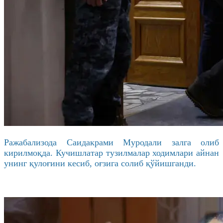
Ражабализода
Саидакрами
Муродали
залга олиб
кирилмоқда.
Кучишлатар
тузилмалар ходимлари айнан
унинг қулоғини кесиб,
оғзига
солиб қўйишганди.