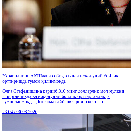
Украинанинг АҚШдаги собиқ элчиси ноқонуний бойлик
орттиришда гумон қилинмоқда
Олга Стефанишина қарийб 310 минг долларлик мол-мулкни
яширганликда ва ноқонуний бойлик орттирганликда
гумонланмоқда. Дипломат айбловларни рад этган.
23:04 / 06.08.2026