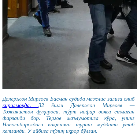
Далержон Мирзоев Басман судида мажлис залига олиб
кирилмоқда.
32 ёшли Далержон Мирзоев —
Тожикистон фуқароси, тўрт нафар вояга етмаган
фарзанди бор. Тергов маълумотига кўра, унинг
Новосибирскдаги вақтинча туриш муддати ўтиб
кетганди. У айбига тўлиқ иқрор бўлган.