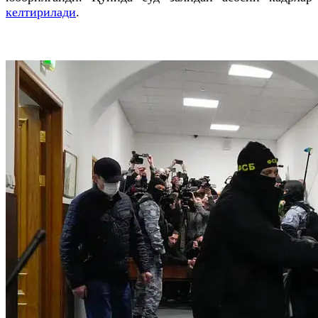
келтирилади
.