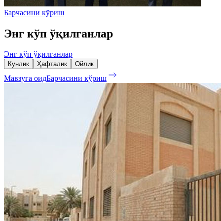
Барчасини кўриш
Энг кўп ўқилганлар
Энг кўп ўқилганлар
Кунлик
Ҳафталик
Ойлик
Мавзуга оид
Барчасини кўриш