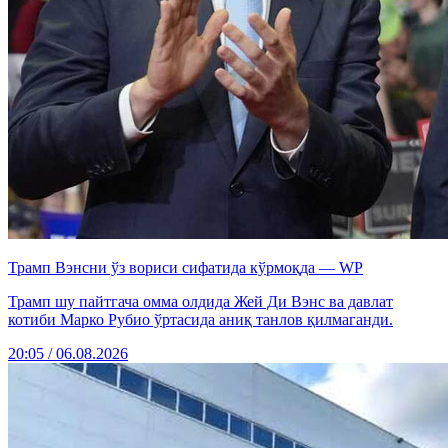
Трамп Вэнсни ўз вориси сифатида кўрмоқда — WP
Трамп шу пайтгача омма олдида Жей Ди Вэнс ва давлат
котиби Марко Рубио ўртасида аниқ танлов қилмаганди.
20:05 / 06.08.2026