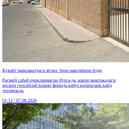
Қувайт мамлакатдаги ягона Эрон мактабини ёпди
Расмий сабаб очиқланмаган бўлса-да, қарор минтақадаги
кескин геосиёсий вазият фонида қабул қилингани қайд
этилмоқда.
01:12 / 07.08.2026