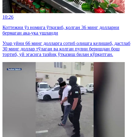
10:26
Коттежни ўз номига ўтқизиб, қолган 36 минг долларни
бермаган ака-ука ушланди
Улар уйни 66 минг долларга сотиб олишга келишиб, дастлаб
30 минг доллар тўлаган ва қолган пулни беришдан бош
тортиб, уй эгасига тазйиқ ўтказиш билан қўрқитган.