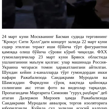
24 март куни Москванинг Басман судида терговнинг
"Крокус Сити
Ҳолл
"
даги
концерт залида 22 март куни
содир этилган теракт иши бўйича тўрт фигурантни
қамоққа олиш бўйича сўрови кўриб чиқилди.
ФХХ
гумонланувчилар
23 март куни
Брянск
областида
ушланганини маълум қилган: улар машинада Россия-
Украина чегараси томон ҳаракатлангани айтилган.
Шундан кейин z-каналларда тўрт гумондордан икки
нафари
Ражабализода
Саидакрами
Муродали
ва
Шамсиддин
Фаридуни
сўроқ вақтида қийноққа
солингани акс этган фото ва видеолар тарқалди.
Пропагандачи
Маргарита
Симонян
"гуруҳ раҳбари" деб
атаган
Далержон
Мирзоев
ҳамда
Ражабализода
Саидакрами
Муродали
аввалроқ тергов изоляторига
юборилганди. Қуйида суд залидан асосий кадрлар