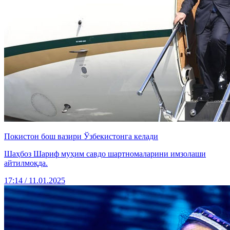
Покистон бош вазири Ўзбекистонга келади
Шаҳбоз Шариф муҳим савдо шартномаларини имзолаши
айтилмоқда.
17:14 / 11.01.2025