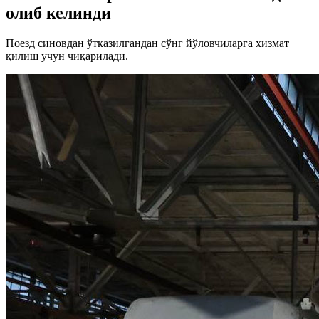
олиб келинди
Поезд синовдан ўтказилгандан сўнг йўловчиларга хизмат
қилиш учун чиқарилади.