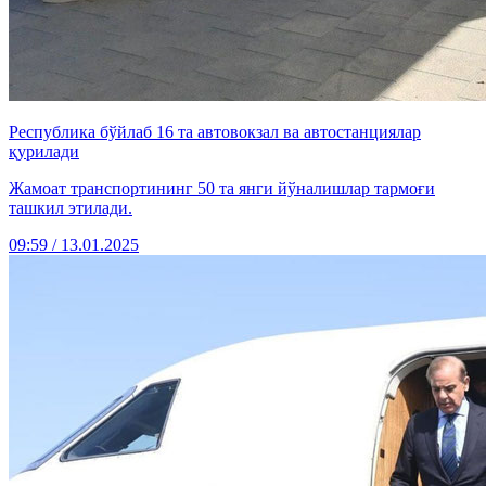
Республика бўйлаб 16 та автовокзал ва автостанциялар
қурилади
Жамоат транспортининг 50 та янги йўналишлар тармоғи
ташкил этилади.
09:59 / 13.01.2025