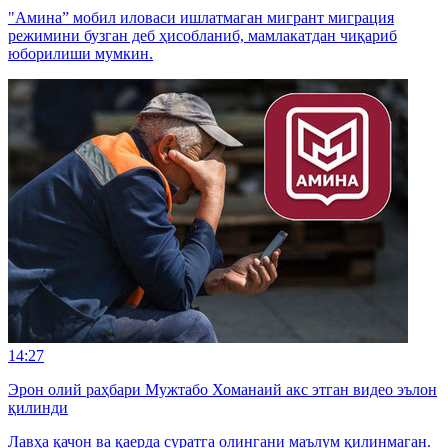
"Амина” мобил иловаси ишлатмаган мигрант миграция
режимини бузган деб ҳисобланиб, мамлакатдан чиқариб
юборилиши мумкин.
14:27
Эрон олий раҳбари Мужтабо Хоманаий акс этган видео эълон
қилинди
Лавҳа қачон ва қаерда суратга олингани маълум қилинмаган.