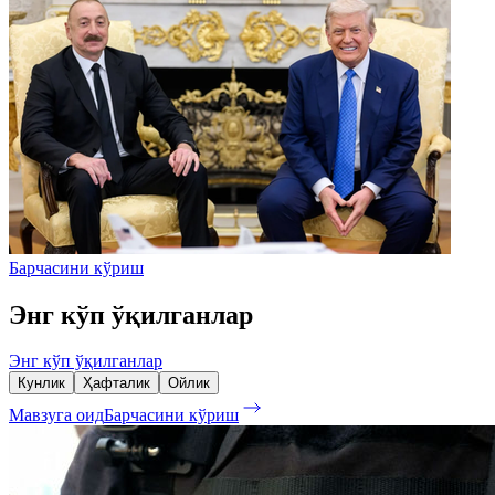
Барчасини кўриш
Энг кўп ўқилганлар
Энг кўп ўқилганлар
Кунлик
Ҳафталик
Ойлик
Мавзуга оид
Барчасини кўриш