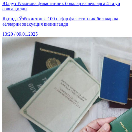
Юлдуз Усмонова фаластинлик болалар ва аёлларга 4 та уй
совға қилди
Яқинда Ўзбекистонга 100 нафар фаластинлик болалар ва
аёлларни эвакуация қилинганди
13:20 / 09.01.2025