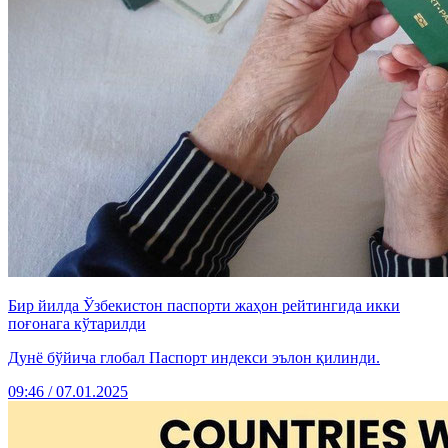
Бир йилда Ўзбекистон паспорти жаҳон рейтингида икки
поғонага кўтарилди
Дунё бўйича глобал Паспорт индекси эълон қилинди.
09:46 / 07.01.2025