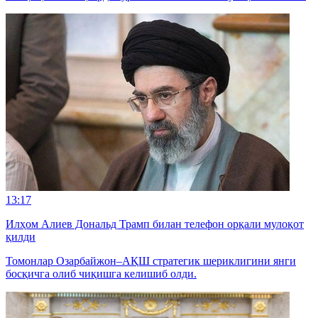
13:17
Илҳом Алиев Дональд Трамп билан телефон орқали мулоқот
қилди
Томонлар Озарбайжон–АҚШ стратегик шериклигини янги
босқичга олиб чиқишга келишиб олди.