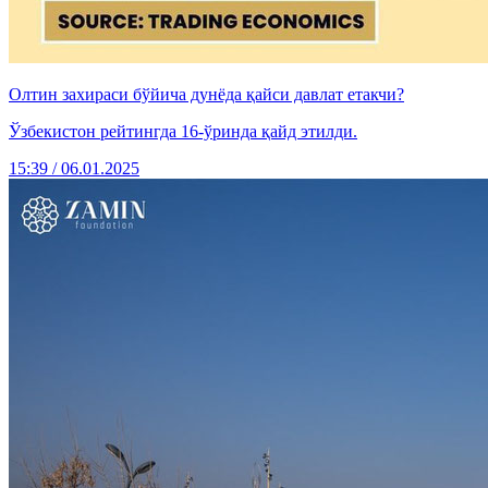
Олтин захираси бўйича дунёда қайси давлат етакчи?
Ўзбекистон рейтингда 16-ўринда қайд этилди.
15:39 / 06.01.2025