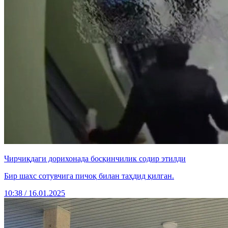
Чирчиқдаги дорихонада босқинчилик содир этилди
Бир шахс сотувчига пичоқ билан таҳдид қилган.
10:38 / 16.01.2025