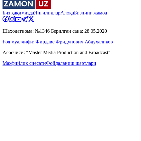
Биз ҳақимизда
Янгиликлар
Алоқа
Бизнинг жамоа
Шаҳодатнома: №1346 Берилган сана: 28.05.2020
Ғоя муаллифи: Фирдавс Фридунович Абдухаликов
Асосчиси: "Master Media Production and Broadcast"
Махфийлик сиёсати
Фойдаланиш шартлари