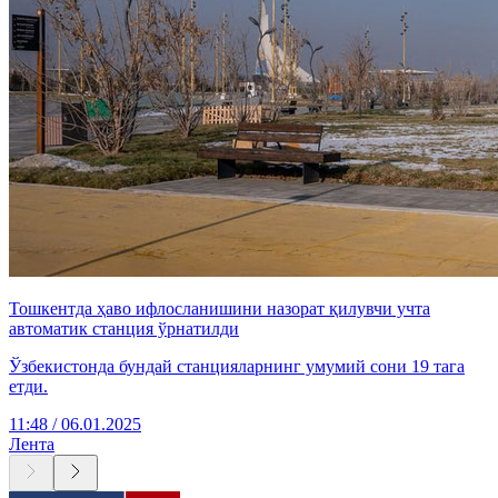
Тошкентда ҳаво ифлосланишини назорат қилувчи учта
автоматик станция ўрнатилди
Ўзбекистонда бундай станцияларнинг умумий сони 19 тага
етди.
11:48 / 06.01.2025
Лента