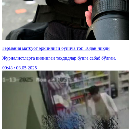
Германия матбуот эркинлиги бўйича топ-10дан чиқди
Журналистларга қилинган таҳдидлар бунга сабаб бўлган.
09:48 / 03.05.2025