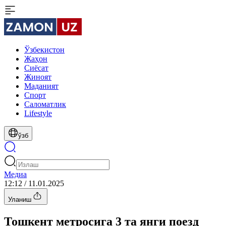
Ўзбекистон
Жаҳон
Сиёсат
Жиноят
Маданият
Спорт
Cаломатлик
Lifestyle
ўзб
Медиа
12:12 / 11.01.2025
Уланиш
Тошкент метросига 3 та янги поезд