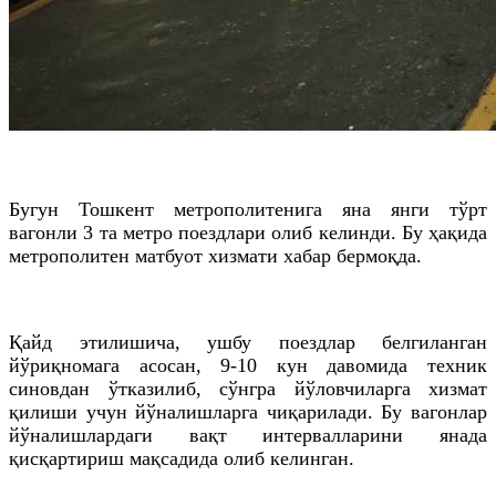
Бугун Тошкент метрополитенига яна янги тўрт
вагонли 3 та метро поездлари олиб келинди. Бу ҳақида
метрополитен матбуот хизмати хабар бермоқда.
Қайд этилишича, ушбу поездлар белгиланган
йўриқномага асосан, 9-10 кун давомида техник
синовдан ўтказилиб, сўнгра йўловчиларга хизмат
қилиши учун йўналишларга чиқарилади. Бу вагонлар
йўналишлардаги вақт интервалларини янада
қисқартириш мақсадида олиб келинган.