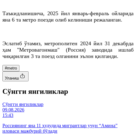
Таъкидланишича, 2025 йил январь-февраль ойларида
яна 6 та метро поезди олиб келиниши режаланган.
Эслатиб ўтамиз, метрополитен 2024 йил 31 декабрда
ҳам "Метровагонмаш" (Россия) заводида ишлаб
чиқарилган 3 та поезд олганини эълон қилганди.
#metro
Уланиш
Cўнгги янгиликлар
Cўнгги янгиликлар
09.08.2026
15:43
Россиянинг яна 11 ҳудудида мигрантлар учун “Амина”
иловаси мажбурий бўлади