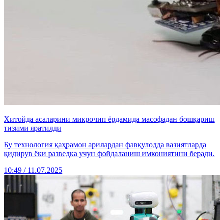
Хитойда асаларини микрочип ёрдамида масофадан бошқариш
тизими яратилди
Бу технология қаҳрамон арилардан фавқулодда вазиятларда
қидирув ёки разведка учун фойдаланиш имкониятини беради.
10:49 / 11.07.2025