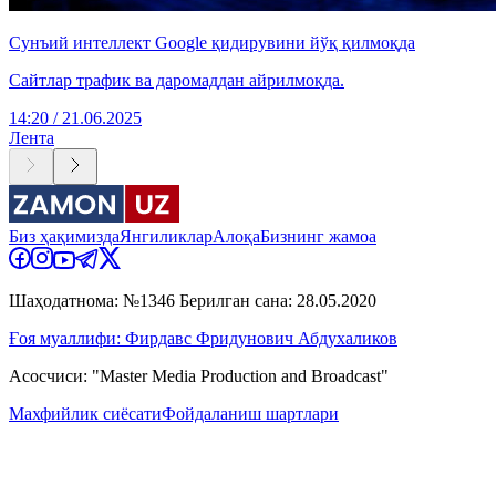
Сунъий интеллект Google қидирувини йўқ қилмоқда
Сайтлар трафик ва даромаддан айрилмоқда.
14:20 / 21.06.2025
Лента
Биз ҳақимизда
Янгиликлар
Алоқа
Бизнинг жамоа
Шаҳодатнома: №1346 Берилган сана: 28.05.2020
Ғоя муаллифи: Фирдавс Фридунович Абдухаликов
Асосчиси: "Master Media Production and Broadcast"
Махфийлик сиёсати
Фойдаланиш шартлари