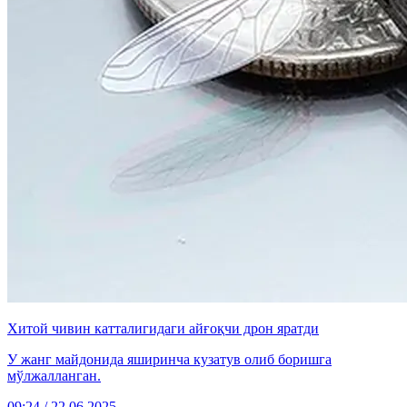
Хитой чивин катталигидаги айғоқчи дрон яратди
У жанг майдонида яширинча кузатув олиб боришга
мўлжалланган.
09:24 / 22.06.2025