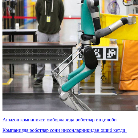
Amazon компанияси омборларида роботлар инқилоби
Компанияда роботлар сони инсонларникидан ошиб кетди.