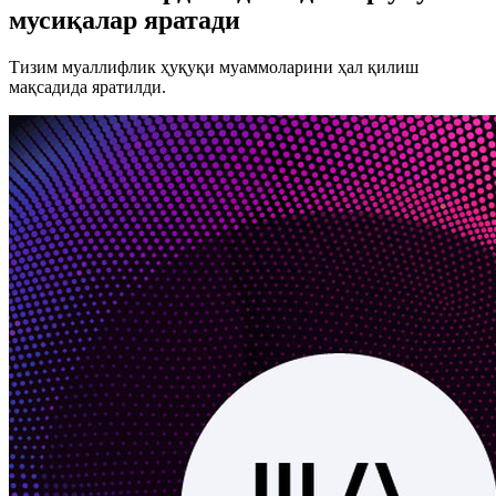
мусиқалар яратади
Тизим муаллифлик ҳуқуқи муаммоларини ҳал қилиш
мақсадида яратилди.