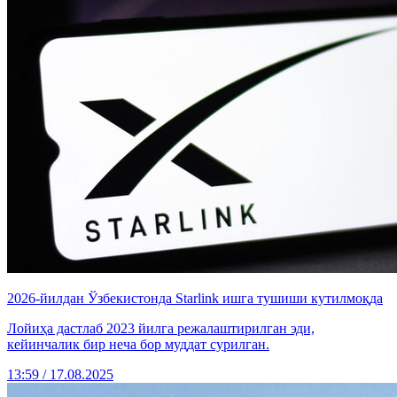
2026-йилдан Ўзбекистонда Starlink ишга тушиши кутилмоқда
Лойиҳа дастлаб 2023 йилга режалаштирилган эди,
кейинчалик бир неча бор муддат сурилган.
13:59 / 17.08.2025