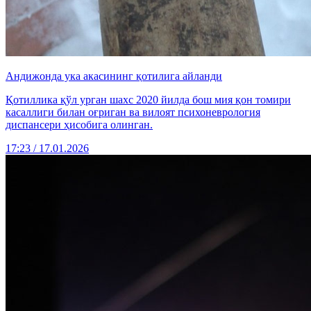
Андижонда ука акасининг қотилига айланди
Қотиллика қўл урган шахс 2020 йилда бош мия қон томири
касаллиги билан оғриган ва вилоят психоневрология
диспансери ҳисобига олинган.
17:23 / 17.01.2026