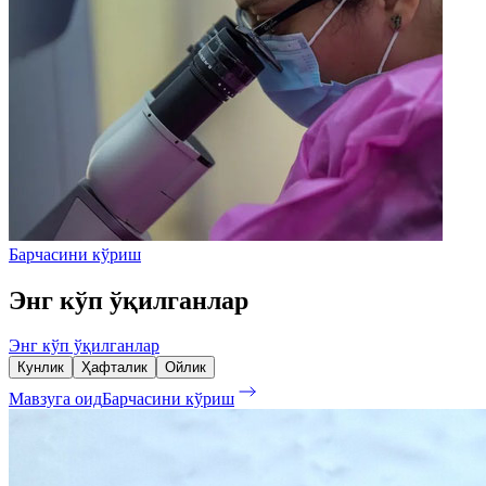
Барчасини кўриш
Энг кўп ўқилганлар
Энг кўп ўқилганлар
Кунлик
Ҳафталик
Ойлик
Мавзуга оид
Барчасини кўриш