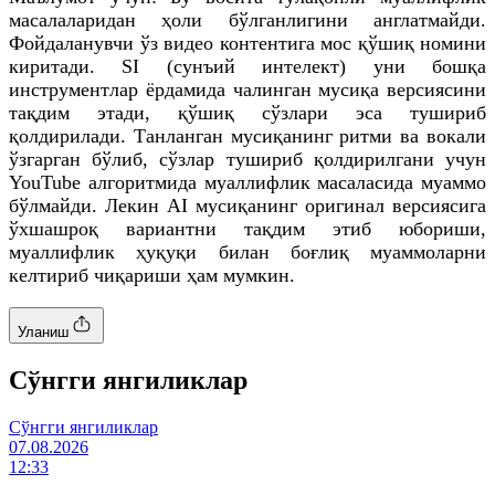
масалаларидан ҳоли бўлганлигини англатмайди.
Фойдаланувчи ўз видео контентига мос қўшиқ номини
киритади. SI (сунъий интелект) уни бошқа
инструментлар ёрдамида чалинган мусиқа версиясини
тақдим этади, қўшиқ сўзлари эса тушириб
қолдирилади. Танланган мусиқанинг ритми ва вокали
ўзгарган бўлиб, сўзлар тушириб қолдирилгани учун
YouTube алгоритмида муаллифлик масаласида муаммо
бўлмайди. Лекин AI мусиқанинг оригинал версиясига
ўхшашроқ вариантни тақдим этиб юбориши,
муаллифлик ҳуқуқи билан боғлиқ муаммоларни
келтириб чиқариши ҳам мумкин.
Уланиш
Cўнгги янгиликлар
Cўнгги янгиликлар
07.08.2026
12:33