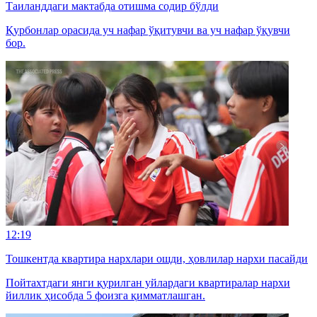
Таиланддаги мактабда отишма содир бўлди
Қурбонлар орасида уч нафар ўқитувчи ва уч нафар ўқувчи
бор.
12:19
Тошкентда квартира нархлари ошди, ҳовлилар нархи пасайди
Пойтахтдаги янги қурилган уйлардаги квартиралар нархи
йиллик ҳисобда 5 фоизга қимматлашган.