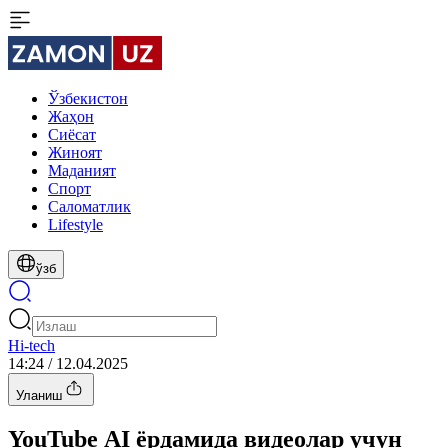
Ўзбекистон
Жаҳон
Сиёсат
Жиноят
Маданият
Спорт
Cаломатлик
Lifestyle
ўзб
Hi-tech
14:24 / 12.04.2025
Уланиш
YouTube AI ёрдамида видеолар учун