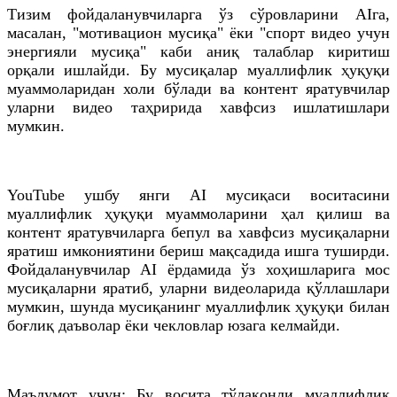
Тизим фойдаланувчиларга ўз сўровларини AIга,
масалан, "мотивацион мусиқа" ёки "спорт видео учун
энергияли мусиқа" каби аниқ талаблар киритиш
орқали ишлайди. Бу мусиқалар муаллифлик ҳуқуқи
муаммоларидан холи бўлади ва контент яратувчилар
уларни видео таҳририда хавфсиз ишлатишлари
мумкин.
YouTube ушбу янги AI мусиқаси воситасини
муаллифлик ҳуқуқи муаммоларини ҳал қилиш ва
контент яратувчиларга бепул ва хавфсиз мусиқаларни
яратиш имкониятини бериш мақсадида ишга туширди.
Фойдаланувчилар AI ёрдамида ўз хоҳишларига мос
мусиқаларни яратиб, уларни видеоларида қўллашлари
мумкин, шунда мусиқанинг муаллифлик ҳуқуқи билан
боғлиқ даъволар ёки чекловлар юзага келмайди.
Маълумот учун: Бу восита тўлақонли муаллифлик