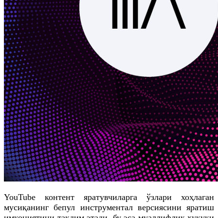
YouTube контент яратувчиларга ўзлари хоҳлаган
мусиқанинг бепул инструментал версиясини яратиш
имкониятини тақдим этади, бу эса муаллифлик ҳуқуқи