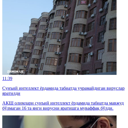
11:39
Сунъий интеллект ёрдамида табиатда учрамайдиган вируслар
яратилди
АҚШ олимлари сунъий интеллект ёрдамида табиатда мавжуд
бўлмаган 16 та янги вирусни яратишга муваффақ бўлди.