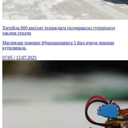
Хитойда 600 км/соат тезликдаги ғилдираксиз суперпоезд
тақдим этилди
Маглевлар тижорат йўналишларига 5 йил ичида чиқиши
кутилмоқда.
07:05 / 12.07.2025