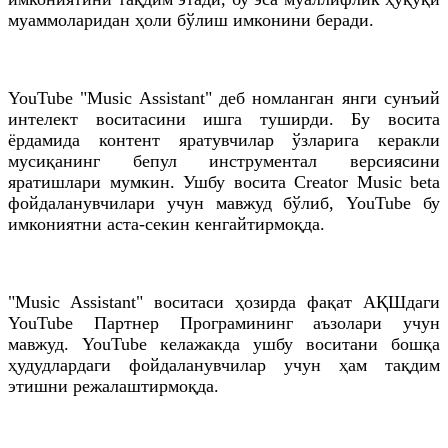
муаммоларидан ҳоли бўлиш имконини беради.
YouTube "Music Assistant" деб номланган янги сунъий
интелект воситасини ишга туширди. Бу восита
ёрдамида контент яратувчилар ўзларига керакли
мусиқанинг бепул инструментал версиясини
яратишлари мумкин. Ушбу восита Creator Music beta
фойдаланувчилари учун мавжуд бўлиб, YouTube бу
имкониятни аста-секин кенгайтирмоқда.
"Music Assistant" воситаси ҳозирда фақат АҚШдаги
YouTube Партнер Програмининг аъзолари учун
мавжуд. YouTube келажакда ушбу воситани бошқа
ҳудудлардаги фойдаланувчилар учун ҳам тақдим
этишни режалаштирмоқда.