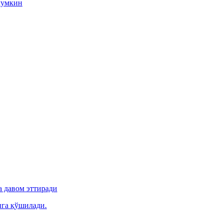
мумкин
 давом эттиради
ига қўшилади.