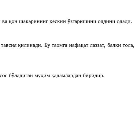
ди ва қон шакарининг кескин ўзгаришини олдини олади.
авсия қилинади. Бу таомга нафақат лаззат, балки тола,
сос бўладиган муҳим қадамлардан биридир.