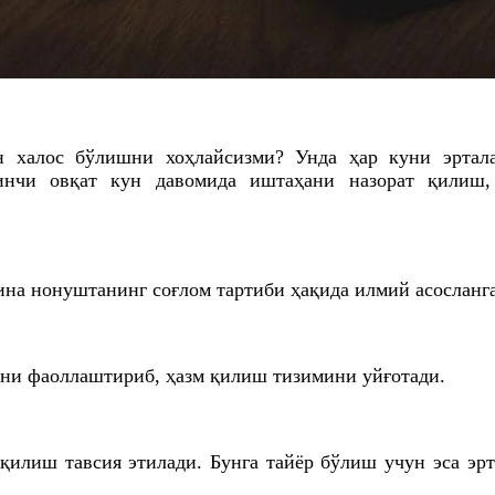
 халос бўлишни хоҳлайсизми? Унда ҳар куни эртала
ринчи овқат кун давомида иштаҳани назорат қилиш,
а нонуштанинг соғлом тартиби ҳақида илмий асосланга
ини фаоллаштириб, ҳазм қилиш тизимини уйғотади.
қилиш тавсия этилади. Бунга тайёр бўлиш учун эса эр