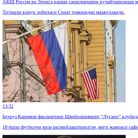
АҚШ Россия ва Эронга қарши санкцияларни кучайтирилиши 
Тегишли қонун лойиҳаси Сенат томонидан маъқулланди.
13:32
Беҳруз Каримов фаолиятини Швейцариянинг “Лугано” клубида
18 ёшли футболчи виза расмийлаштирилгач, янги жамоаси саф