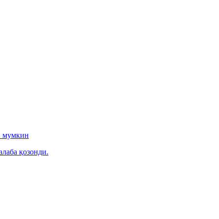
и мумкин
алаба қозонди.