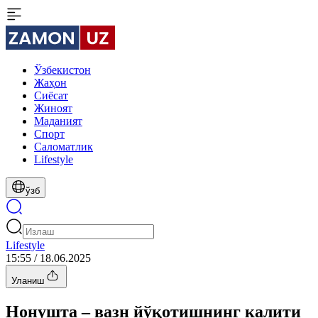
Ўзбекистон
Жаҳон
Сиёсат
Жиноят
Маданият
Спорт
Cаломатлик
Lifestyle
ўзб
Lifestyle
15:55 / 18.06.2025
Уланиш
Нонушта – вазн йўқотишнинг калити