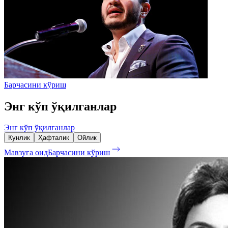
Барчасини кўриш
Энг кўп ўқилганлар
Энг кўп ўқилганлар
Кунлик
Ҳафталик
Ойлик
Мавзуга оид
Барчасини кўриш