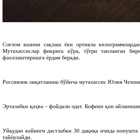
Соғлом вазнни сақлаш ёки ортиқча килограммлардан
Мутахассислар фикрига кўра, тўғри танланган би
фаоллаштиришга ёрдам беради.
Россиялик овқатланиш бўйича мутахассис Юлия Чехонин
Эрталабки қаҳва – фойдали одат. Кофеин қон айланиш
Уйқудан кейинги дастлабки 30 дақиқа ичида нонушта 
тайёрлайди.