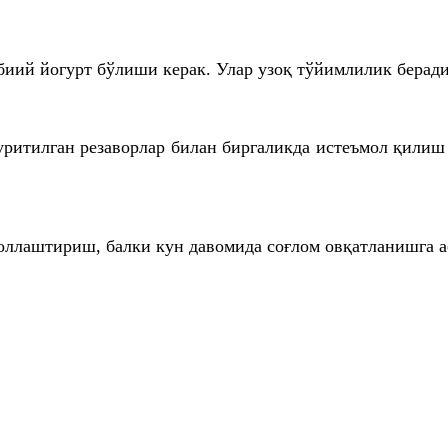
абиий йогурт бўлиши керак. Улар узоқ тўйимлилик бера
ритилган резаворлар билан биргаликда истеъмол қилиш т
оллаштириш, балки кун давомида соғлом овқатланишга а