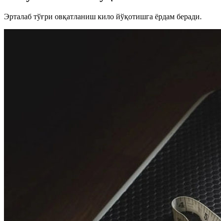
Эрталаб тўғри овқатланиш кило йўқотишга ёрдам беради.