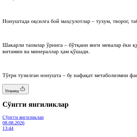
Нонуштада оқсилга бой маҳсулотлар – тухум, творог, т
Шакарли таомлар ўрнига – бўтқани янги мевалар ёки қу
витамин ва минераллар ҳам қўшади.
Тўғри тузилган нонушта – бу нафақат метаболизмни фа
Уланиш
Cўнгги янгиликлар
Cўнгги янгиликлар
08.08.2026
13:44