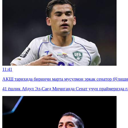
11:41
АҚШ тарихида биринчи марта мусулмон эркак сенатор бўлиш
41 ёшлик Абдул Эл-Саед Мичиганда Сенат учун праймеризда ғ