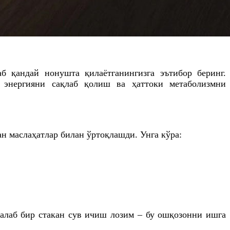
б қандай нонушта қилаётганингизга эътибор беринг.
 энергияни сақлаб қолиш ва ҳаттоки метаболизмни
н маслаҳатлар билан ўртоқлашди. Унга кўра:
талаб бир стакан сув ичиш лозим – бу ошқозонни ишга