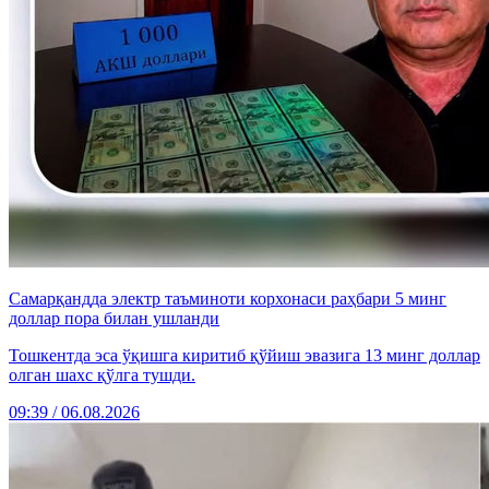
Самарқандда электр таъминоти корхонаси раҳбари 5 минг
доллар пора билан ушланди
Тошкентда эса ўқишга киритиб қўйиш эвазига 13 минг доллар
олган шахс қўлга тушди.
09:39 / 06.08.2026