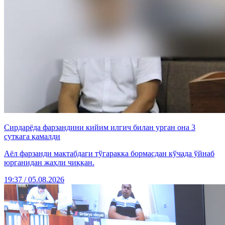
Сирдарёда фарзандини кийим илгич билан урган она 3
суткага қамалди
Аёл фарзанди мактабдаги тўгаракка бормасдан кўчада ўйнаб
юрганидан жаҳли чиққан.
19:37 / 05.08.2026