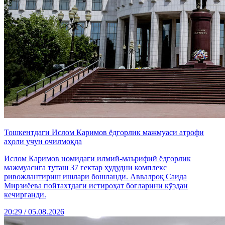
Тошкентдаги Ислом Каримов ёдгорлик мажмуаси атрофи
аҳоли учун очилмоқда
Ислом Каримов номидаги илмий-маърифий ёдгорлик
мажмуасига туташ 37 гектар ҳудудни комплекс
ривожлантириш ишлари бошланди. Аввалроқ Саида
Мирзиёева пойтахтдаги истироҳат боғларини кўздан
кечирганди.
20:29 / 05.08.2026