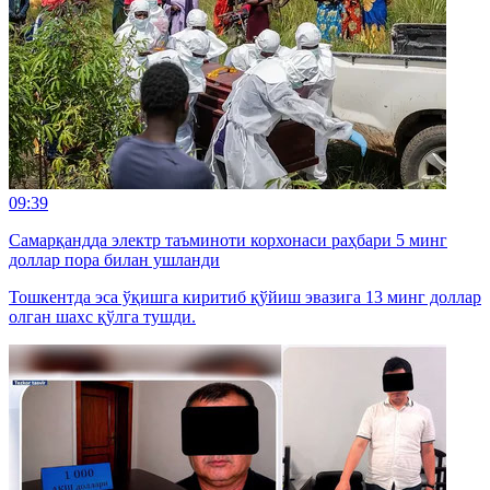
09:39
Самарқандда электр таъминоти корхонаси раҳбари 5 минг
доллар пора билан ушланди
Тошкентда эса ўқишга киритиб қўйиш эвазига 13 минг доллар
олган шахс қўлга тушди.