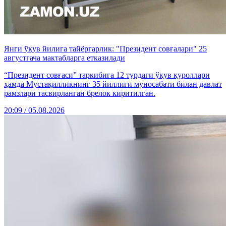
Янги ўқув йилига тайёргарлик: "Президент совғалари" 25
августгача мактабларга етказилади
“Президент совғаси” таркибига 12 турдаги ўқув қуроллари
ҳамда Мустақилликнинг 35 йиллиги муносабати билан давлат
рамзлари тасвирланган брелок киритилган.
20:09 / 05.08.2026