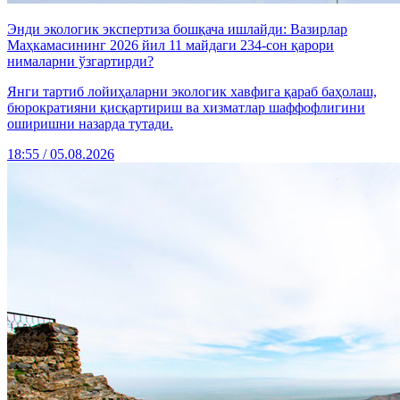
Энди экологик экспертиза бошқача ишлайди: Вазирлар
Маҳкамасининг 2026 йил 11 майдаги 234-сон қарори
нималарни ўзгартирди?
Янги тартиб лойиҳаларни экологик хавфига қараб баҳолаш,
бюрократияни қисқартириш ва хизматлар шаффофлигини
оширишни назарда тутади.
18:55 / 05.08.2026