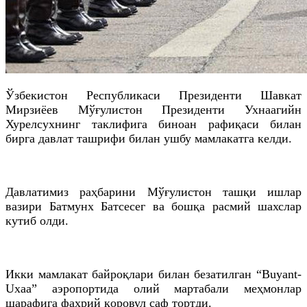
Ўзбекистон Республикаси Президенти Шавкат
Мирзиёев Мўғулистон Президенти Ухнаагийн
Хурелсухнинг таклифига биноан рафиқаси билан
бирга давлат ташрифи билан ушбу мамлакатга келди.
Давлатимиз раҳбарини Мўғулистон ташқи ишлар
вазири Батмунх Батсесег ва бошқа расмий шахслар
кутиб олди.
Икки мамлакат байроқлари билан безатилган “Buyant-
Uxaa” аэропортида олий мартабали меҳмонлар
шарафига фахрий қоровул саф тортди.