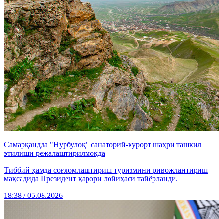
Самарқандда "Нурбулоқ" санаторий-курорт шаҳри ташкил
этилиши режалаштирилмоқда
Тиббий ҳамда соғломлаштириш туризмини ривожлантириш
мақсадида Президент қарори лойиҳаси тайёрланди.
18:38 / 05.08.2026