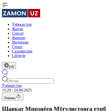
Ўзбекистон
Жаҳон
Сиёсат
Жиноят
Маданият
Спорт
Cаломатлик
Lifestyle
ўзб
Ўзбекистон
15:29 / 24.06.2025
Уланиш
Шавкат Мирзиёев Мўғулистонга етиб