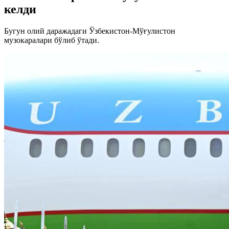
келди
Бугун олий даражадаги Ўзбекистон-Мўғулистон
музокаралари бўлиб ўтади.