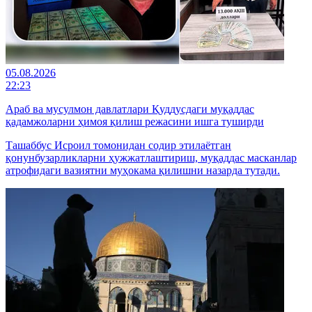
05.08.2026
22:23
Араб ва мусулмон давлатлари Қуддусдаги муқаддас
қадамжоларни ҳимоя қилиш режасини ишга туширди
Ташаббус Исроил томонидан содир этилаётган
қонунбузарликларни ҳужжатлаштириш, муқаддас масканлар
атрофидаги вазиятни муҳокама қилишни назарда тутади.