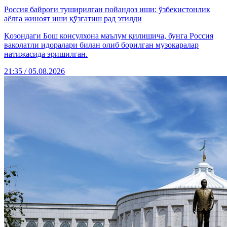
Россия байроғи туширилган пойандоз иши: ўзбекистонлик
аёлга жиноят иши қўзғатиш рад этилди
Қозондаги Бош консулхона маълум қилишича, бунга Россия
ваколатли идоралари билан олиб борилган музокаралар
натижасида эришилган.
21:35 / 05.08.2026