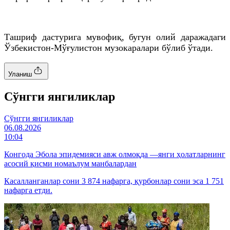
Ташриф дастурига мувофиқ, бугун олий даражадаги
Ўзбекистон-Мўғулистон музокаралари бўлиб ўтади.
Уланиш
Cўнгги янгиликлар
Cўнгги янгиликлар
06.08.2026
10:04
Конгода Эбола эпидемияси авж олмоқда —янги ҳолатларнинг
асосий қисми номаълум манбалардан
Касалланганлар сони 3 874 нафарга, қурбонлар сони эса 1 751
нафарга етди.