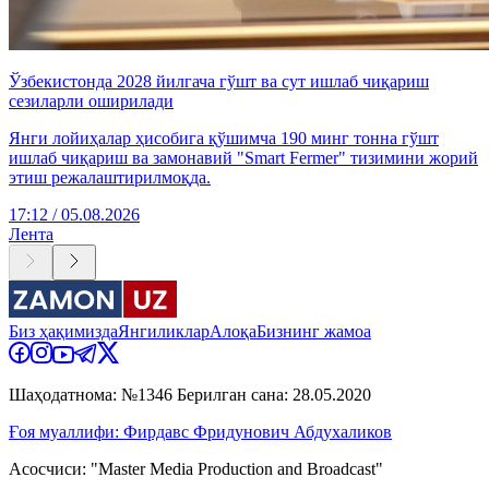
Ўзбекистонда 2028 йилгача гўшт ва сут ишлаб чиқариш
сезиларли оширилади
Янги лойиҳалар ҳисобига қўшимча 190 минг тонна гўшт
ишлаб чиқариш ва замонавий "Smart Fermer" тизимини жорий
этиш режалаштирилмоқда.
17:12 / 05.08.2026
Лента
Биз ҳақимизда
Янгиликлар
Алоқа
Бизнинг жамоа
Шаҳодатнома: №1346 Берилган сана: 28.05.2020
Ғоя муаллифи: Фирдавс Фридунович Абдухаликов
Асосчиси: "Master Media Production and Broadcast"