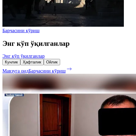
Барчасини кўриш
Энг кўп ўқилганлар
Энг кўп ўқилганлар
Кунлик
Ҳафталик
Ойлик
Мавзуга оид
Барчасини кўриш