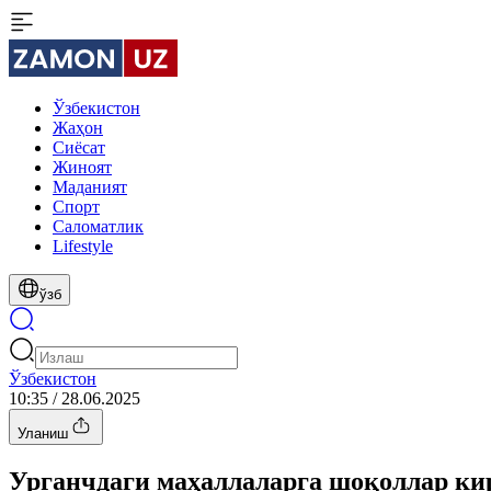
Ўзбекистон
Жаҳон
Сиёсат
Жиноят
Маданият
Спорт
Cаломатлик
Lifestyle
ўзб
Ўзбекистон
10:35 / 28.06.2025
Уланиш
Урганчдаги маҳаллаларга шоқоллар ки