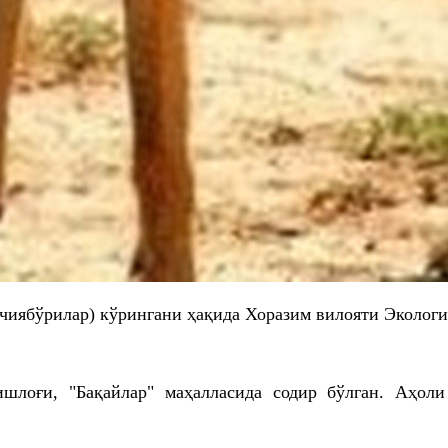
(чиябўрилар) кўрингани ҳақида Хоразим вилояти Эколог
лоғи, "Бақайлар" маҳалласида содир бўлган. Аҳоли