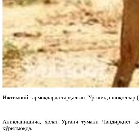
Ижтимоий тармоқларда тарқалган, Урганчда шоқоллар 
Аниқланишича, ҳолат Урганч тумани Чандирқиёт қиш
кўрилмоқда.