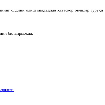
ининг олдини олиш мақсадида ҳаваскор овчилар гуруҳи
нини билдирмоқда.
ерилган.