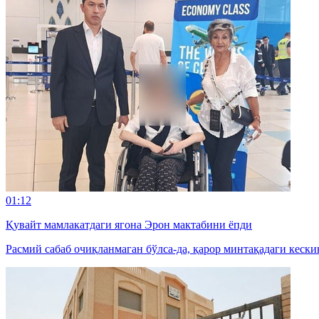
01:12
Қувайт мамлакатдаги ягона Эрон мактабини ёпди
Расмий сабаб очиқланмаган бўлса-да, қарор минтақадаги кески