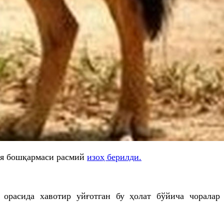
ия бошқармаси расмий
изоҳ берилди.
 орасида хавотир уйғотган бу ҳолат бўйича чоралар