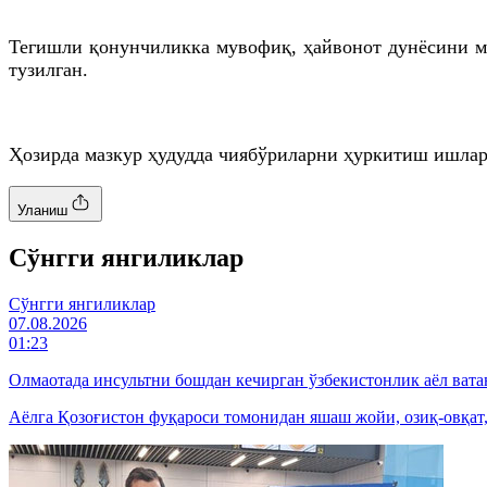
Тегишли қонунчиликка мувофиқ, ҳайвонот дунёсини му
тузилган.
Ҳозирда мазкур ҳудудда чиябўриларни ҳуркитиш ишлар
Уланиш
Cўнгги янгиликлар
Cўнгги янгиликлар
07.08.2026
01:23
Олмаотада инсультни бошдан кечирган ўзбекистонлик аёл вата
Аёлга Қозоғистон фуқароси томонидан яшаш жойи, озиқ-овқат