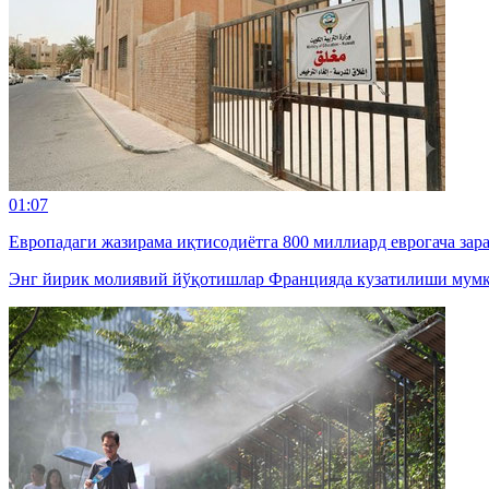
01:07
Европадаги жазирама иқтисодиётга 800 миллиард еврогача зар
Энг йирик молиявий йўқотишлар Францияда кузатилиши мумк