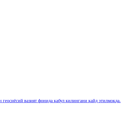
н геосиёсий вазият фонида қабул қилингани қайд этилмоқда.