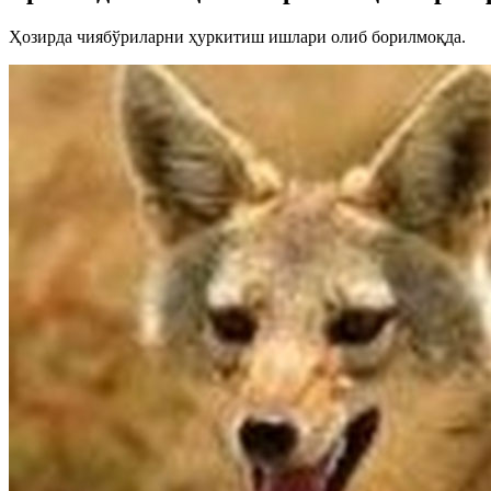
Ҳозирда чиябўриларни ҳуркитиш ишлари олиб борилмоқда.