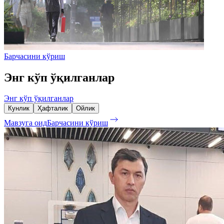
Барчасини кўриш
Энг кўп ўқилганлар
Энг кўп ўқилганлар
Кунлик
Ҳафталик
Ойлик
Мавзуга оид
Барчасини кўриш