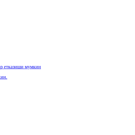
ар етказиши мумкин
ин.