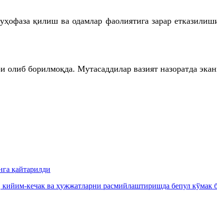
ҳофаза қилиш ва одамлар фаолиятига зарар етказилиш
и олиб борилмоқда. Мутасаддилар вазият назоратда эка
нга қайтарилди
, кийим-кечак ва ҳужжатларни расмийлаштиришда бепул кўмак б