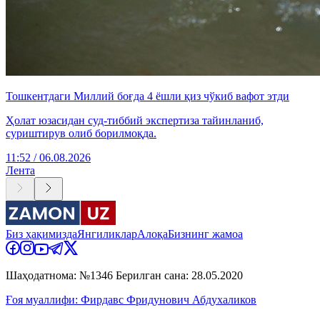
Тошкентдаги Миллий боғда 4 ёшли қиз чўкиб вафот этди
Ҳолат юзасидан суд-тиббий экспертиза тайинланиб,
суриштирув олиб борилмоқда.
11:52 / 06.08.2026
Лента
Биз ҳақимизда
Янгиликлар
Алоқа
Бизнинг жамоа
Шаҳодатнома: №1346 Берилган сана: 28.05.2020
Ғоя муаллифи: Фирдавс Фридунович Абдухаликов