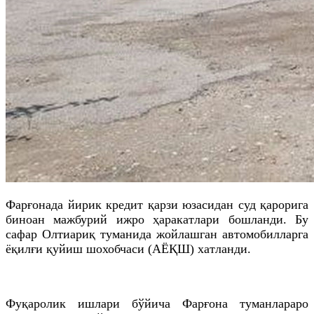
Фарғонада йирик кредит қарзи юзасидан суд қарорига
биноан мажбурий ижро ҳаракатлари бошланди. Бу
сафар Олтиариқ туманида жойлашган автомобилларга
ёқилғи қуйиш шохобчаси (АЁҚШ) хатланди.
Фуқаролик ишлари бўйича Фарғона туманлараро