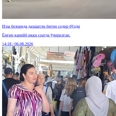
Изза бозорида дахшатли ёнғин содир бўлди
Ёнғин қарийб икки соатда ўчирилган.
14:18 / 06.08.2026