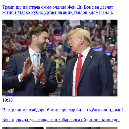
Трамп шу пайтгача омма олдида Жей Ди Вэнс ва давлат
котиби Марко Рубио ўртасида аниқ танлов қилмаганди.
19:16
Вазирлик мансабдори 6 минг доллар билан қўлга олиндими?
Бош прокуратура тарқалган хабарларга ойдинлик киритди.