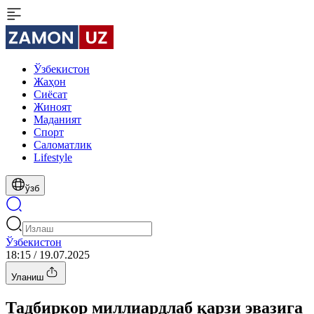
Ўзбекистон
Жаҳон
Сиёсат
Жиноят
Маданият
Спорт
Cаломатлик
Lifestyle
ўзб
Ўзбекистон
18:15 / 19.07.2025
Уланиш
Тадбиркор миллиардлаб қарзи эвазига