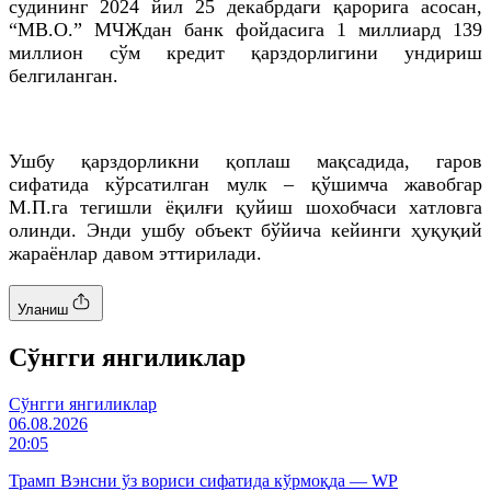
судининг 2024 йил 25 декабрдаги қарорига асосан,
“MB.O.” МЧЖдан банк фойдасига 1 миллиард 139
миллион сўм кредит қарздорлигини ундириш
белгиланган.
Ушбу қарздорликни қоплаш мақсадида, гаров
сифатида кўрсатилган мулк – қўшимча жавобгар
М.П.га тегишли ёқилғи қуйиш шохобчаси хатловга
олинди. Энди ушбу объект бўйича кейинги ҳуқуқий
жараёнлар давом эттирилади.
Уланиш
Cўнгги янгиликлар
Cўнгги янгиликлар
06.08.2026
20:05
Трамп Вэнсни ўз вориси сифатида кўрмоқда — WP