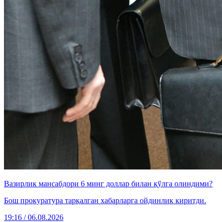
Вазирлик мансабдори 6 минг доллар билан қўлга олиндими?
Бош прокуратура тарқалган хабарларга ойдинлик киритди.
19:16 / 06.08.2026