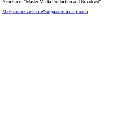
Асосчиси: "Master Media Production and Broadcast"
Махфийлик сиёсати
Фойдаланиш шартлари