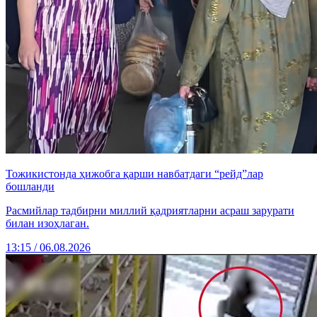
Тожикистонда ҳижобга қарши навбатдаги “рейд”лар
бошланди
Расмийлар тадбирни миллий қадриятларни асраш зарурати
билан изоҳлаган.
13:15 / 06.08.2026