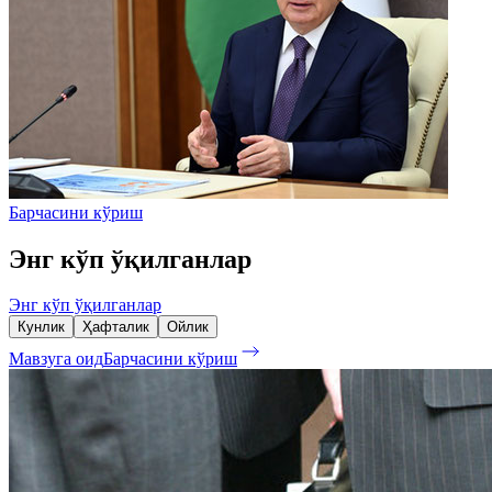
Барчасини кўриш
Энг кўп ўқилганлар
Энг кўп ўқилганлар
Кунлик
Ҳафталик
Ойлик
Мавзуга оид
Барчасини кўриш