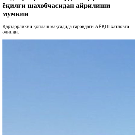
ёқилғи шахобчасидан айрилиши
мумкин
Қарздорликни қоплаш мақсадида гаровдаги АЁҚШ хатловга
олинди.