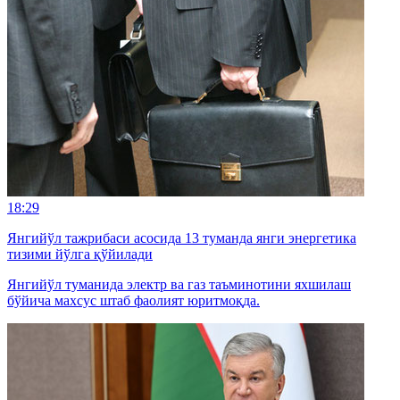
18:29
Янгийўл тажрибаси асосида 13 туманда янги энергетика
тизими йўлга қўйилади
Янгийўл туманида электр ва газ таъминотини яхшилаш
бўйича махсус штаб фаолият юритмоқда.