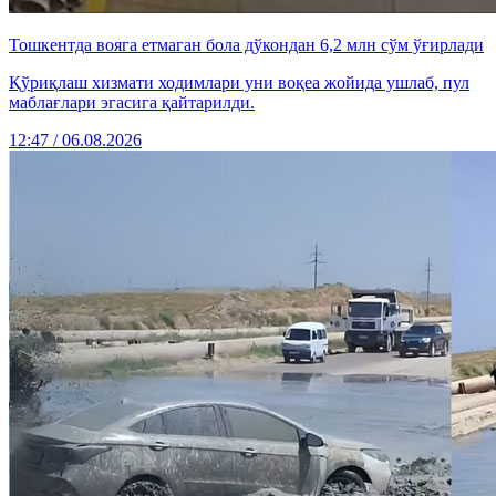
Тошкентда вояга етмаган бола дўкондан 6,2 млн сўм ўғирлади
Қўриқлаш хизмати ходимлари уни воқеа жойида ушлаб, пул
маблағлари эгасига қайтарилди.
12:47 / 06.08.2026