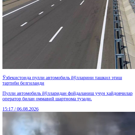
Ўзбекистонда пулли автомобиль йўлларини ташкил этиш
тартиби белгиланди
Пулли автомобиль йўлларидан фойдаланиш учун ҳайдовчилар
оператор билан оммавий шартнома тузади.
15:17 / 06.08.2026