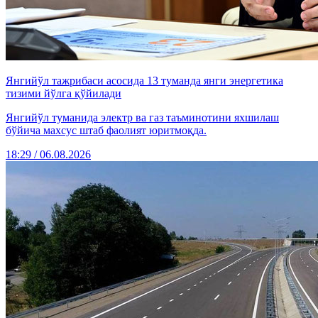
Янгийўл тажрибаси асосида 13 туманда янги энергетика
тизими йўлга қўйилади
Янгийўл туманида электр ва газ таъминотини яхшилаш
бўйича махсус штаб фаолият юритмоқда.
18:29 / 06.08.2026