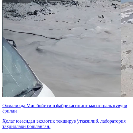
Олмалиқда Мис бойитиш фабрикасининг магистраль қувури
ёрилди
Ҳолат юзасидан экологик текширув ўтказилиб, лаборатория
таҳлиллари бошланган.