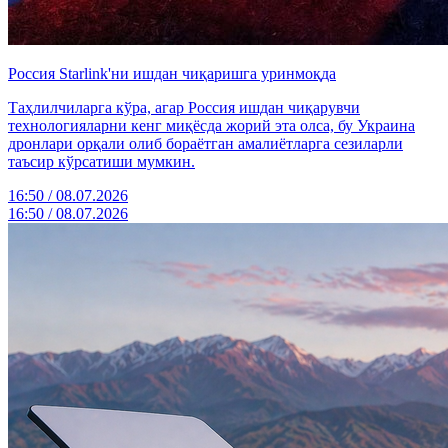
Россия Starlink'ни ишдан чиқаришга уринмоқда
Таҳлилчиларга кўра, агар Россия ишдан чиқарувчи
технологияларни кенг миқёсда жорий эта олса, бу Украина
дронлари орқали олиб бораётган амалиётларга сезиларли
таъсир кўрсатиши мумкин.
16:50 / 08.07.2026
16:50 / 08.07.2026