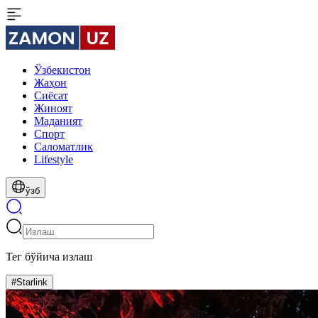
Ўзбекистон
Жаҳон
Сиёсат
Жиноят
Маданият
Спорт
Cаломатлик
Lifestyle
ўзб
Тег бўйича излаш
#Starlink