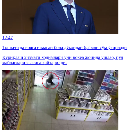
12:47
Тошкентда вояга етмаган бола дўкондан 6,2 млн сўм ўғирлади
Қўриқлаш хизмати ходимлари уни воқеа жойида ушлаб, пул
маблағлари эгасига қайтарилди.