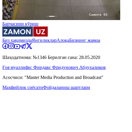
Барчасини кўриш
Биз ҳақимизда
Янгиликлар
Алоқа
Бизнинг жамоа
Шаҳодатнома: №1346 Берилган сана: 28.05.2020
Ғоя муаллифи: Фирдавс Фридунович Абдухаликов
Асосчиси: "Master Media Production and Broadcast"
Махфийлик сиёсати
Фойдаланиш шартлари