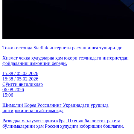
Тожикистонда Starlink интернети расман ишга туширилди
Хизмат чекка ҳудудларда ҳам юқори тезликдаги интернетдан
фойдаланиш имконини беради.
15:38 / 05.02.2026
15:38 / 05.02.2026
Cўнгги янгиликлар
06.08.2026
15:06
Шимолий Корея Россиянинг Украинадаги урушида
иштирокини кенгайтирмоқда
Разведка маълумотларига кўра, Пхенян баллистик ракета
бўлинмаларини ҳам Россия ҳудудига юборишни бошлаган.