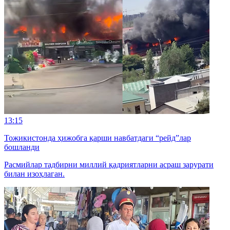
13:15
Тожикистонда ҳижобга қарши навбатдаги “рейд”лар
бошланди
Расмийлар тадбирни миллий қадриятларни асраш зарурати
билан изоҳлаган.