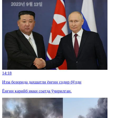
14:18
Изза бозорида дахшатли ёнғин содир бўлди
Ёнғин қарийб икки соатда ўчирилган.