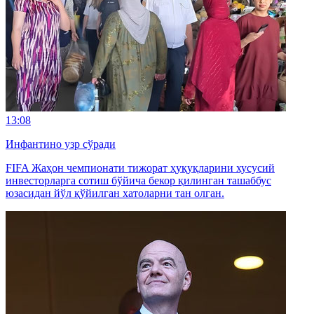
13:08
Инфантино узр сўради
FIFA Жаҳон чемпионати тижорат ҳуқуқларини хусусий
инвесторларга сотиш бўйича бекор қилинган ташаббус
юзасидан йўл қўйилган хатоларни тан олган.