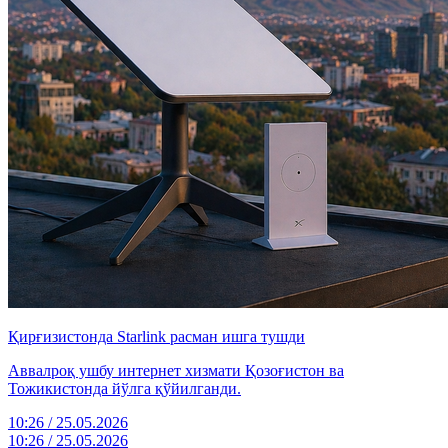
Қирғизистонда Starlink расман ишга тушди
Аввалроқ ушбу интернет хизмати Қозоғистон ва
Тожикистонда йўлга қўйилганди.
10:26 / 25.05.2026
10:26 / 25.05.2026