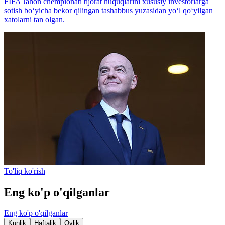
FIFA Jahon chempionati tijorat huquqlarini xususiy investorlarga
sotish bo‘yicha bekor qilingan tashabbus yuzasidan yo‘l qo‘yilgan
xatolarni tan olgan.
To'liq ko'rish
Eng ko'p o'qilganlar
Eng ko'p o'qilganlar
Kunlik
Haftalik
Oylik