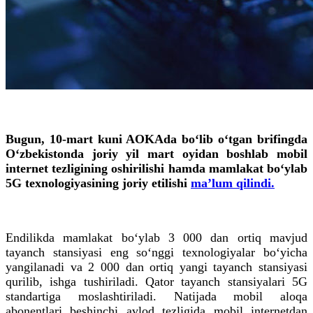
Bugun, 10-mart kuni AOKAda bo‘lib o‘tgan brifingda
O‘zbekistonda joriy yil mart oyidan boshlab mobil
internet tezligining oshirilishi hamda mamlakat bo‘ylab
5G texnologiyasining joriy etilishi
maʼlum qilindi.
Endilikda mamlakat bo‘ylab 3 000 dan ortiq mavjud
tayanch stansiyasi eng so‘nggi texnologiyalar bo‘yicha
yangilanadi va 2 000 dan ortiq yangi tayanch stansiyasi
qurilib, ishga tushiriladi. Qator tayanch stansiyalari 5G
standartiga moslashtiriladi. Natijada mobil aloqa
abonentlari beshinchi avlod tezligida mobil internetdan