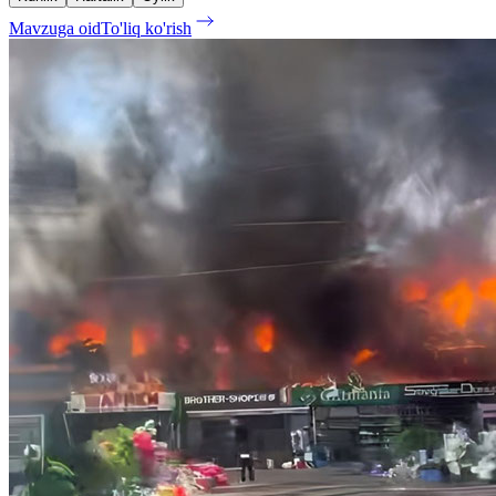
Mavzuga oid
To'liq ko'rish