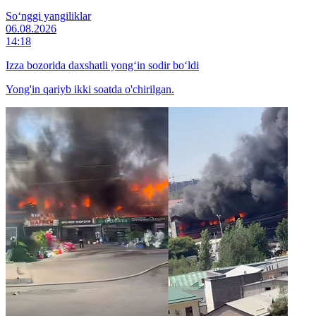
So‘nggi yangiliklar
06.08.2026
14:18
Izza bozorida daxshatli yong‘in sodir bo‘ldi
Yong'in qariyb ikki soatda o'chirilgan.