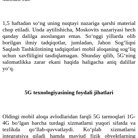
1,5 haftadan so‘ng uning nuqtayi nazariga qarshi material
chop etiladi. Unda aytilishicha, Moskovits nazariyasi hech
qanday dalilga asoslangan emas. So‘nggi yillarda olib
borilgan ilmiy tadqiqotlar, jumladan, Jahon Sog‘liqni
Saqlash Tashkilotining tadqiqotlari mobil aloqaning sog‘liq
uchun xavfliligini tasdiqlamagan. Shunday qilib, 5G‘ning
salomatlikka zarar ekani haqida haligacha aniq dalillar
yo‘q.
5G texnologiyasining foydali jihatlari
Oldingi mobil aloqa avlodlaridan farqli 5G tarmoqlari 1G-
4G bo‘lgan barcha turdagi xizmatlarni yuqori sifatda va
tezlikda qo‘llab-quvvatlaydi. Ko‘plab xizmatlarni
integratsiya qiladi hamda mavjud fizik obyektlarning