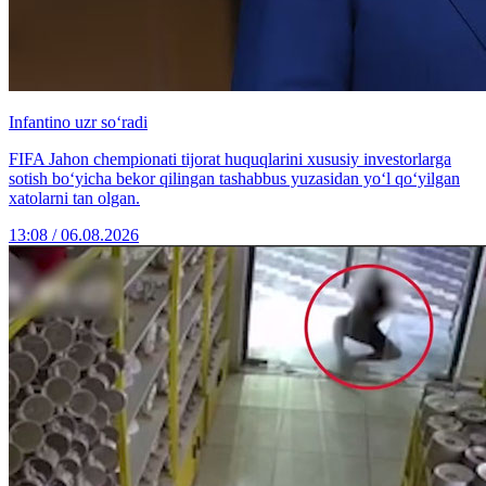
Infantino uzr so‘radi
FIFA Jahon chempionati tijorat huquqlarini xususiy investorlarga
sotish bo‘yicha bekor qilingan tashabbus yuzasidan yo‘l qo‘yilgan
xatolarni tan olgan.
13:08 / 06.08.2026