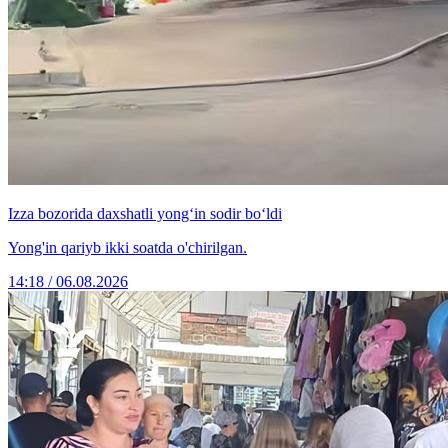
Izza bozorida daxshatli yong‘in sodir bo‘ldi
Yong'in qariyb ikki soatda o'chirilgan.
14:18 / 06.08.2026