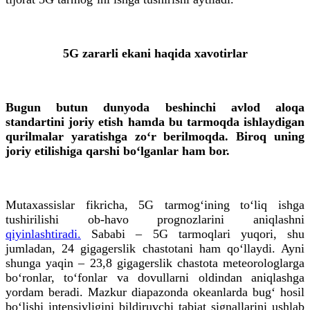
5G zararli ekani haqida xavotirlar
Bugun butun dunyoda beshinchi avlod aloqa
standartini joriy etish hamda bu tarmoqda ishlaydigan
qurilmalar yaratishga zo‘r berilmoqda. Biroq uning
joriy etilishiga qarshi bo‘lganlar ham bor.
Mutaxassislar fikricha, 5G tarmog‘ining to‘liq ishga
tushirilishi ob-havo prognozlarini aniqlashni
qiyinlashtiradi.
Sababi – 5G tarmoqlari yuqori, shu
jumladan, 24 gigagerslik chastotani ham qo‘llaydi. Ayni
shunga yaqin – 23,8 gigagerslik chastota meteorologlarga
bo‘ronlar, to‘fonlar va dovullarni oldindan aniqlashga
yordam beradi. Mazkur diapazonda okeanlarda bug‘ hosil
bo‘lishi intensivligini bildiruvchi tabiat signallarini ushlab