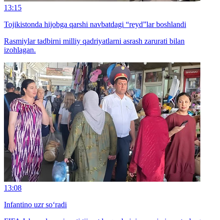
13:15
Tojikistonda hijobga qarshi navbatdagi “reyd”lar boshlandi
Rasmiylar tadbirni milliy qadriyatlarni asrash zarurati bilan
izohlagan.
13:08
Infantino uzr so‘radi