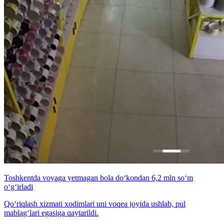
Toshkentda voyaga yetmagan bola do‘kondan 6,2 mln so‘m
o‘g‘irladi
Qo‘riqlash xizmati xodimlari uni voqea joyida ushlab, pul
mablag‘lari egasiga qaytarildi.