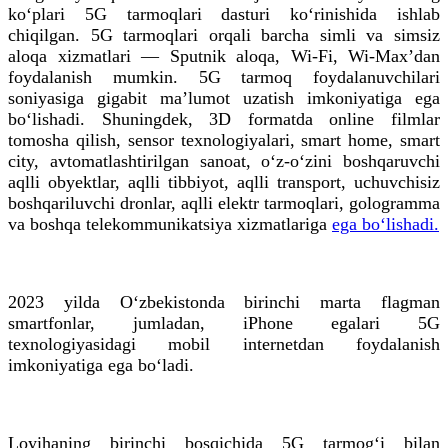
ko‘plari 5G tarmoqlari dasturi ko‘rinishida ishlab
chiqilgan. 5G tarmoqlari orqali barcha simli va simsiz
aloqa xizmatlari — Sputnik aloqa, Wi-Fi, Wi-Maxʼdan
foydalanish mumkin. 5G tarmoq foydalanuvchilari
soniyasiga gigabit maʼlumot uzatish imkoniyatiga ega
bo‘lishadi. Shuningdek, 3D formatda online filmlar
tomosha qilish, sensor texnologiyalari, smart home, smart
city, avtomatlashtirilgan sanoat, o‘z-o‘zini boshqaruvchi
aqlli obyektlar, aqlli tibbiyot, aqlli transport, uchuvchisiz
boshqariluvchi dronlar, aqlli elektr tarmoqlari, gologramma
va boshqa telekommunikatsiya xizmatlariga
ega bo‘lishadi.
2023 yilda O‘zbekistonda birinchi marta flagman
smartfonlar, jumladan, iPhone egalari 5G
texnologiyasidagi mobil internetdan foydalanish
imkoniyatiga ega bo‘ladi.
Loyihaning birinchi bosqichida 5G tarmog‘i bilan