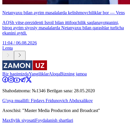
Netanyaxu bilan ayrim masalalarda kelishmovchiliklar bor — Vens
AQSh vitse-prezidenti Isroil bilan ittifoqchilik saqlanayotganini,
biroq ayrim siyosiy masalalarda Netanyaxu bilan qarashlar turlicha
ekanini aytdi.
11:04 / 06.08.2026
Lenta
Biz haqimizda
Yangiliklar
Aloqa
Bizning jamoa
Shahodatnoma: №1346 Berilgan sana: 28.05.2020
G'oya muallifi: Firdavs Fridunovich Abduxalikov
Asoschisi: "Master Media Production and Broadcast"
Maxfiylik siyosati
Foydalanish shartlari