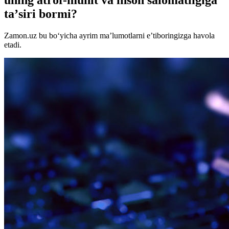
taʼsiri bormi?
Zamon.uz bu bo‘yicha ayrim maʼlumotlarni eʼtiboringizga havola
etadi.