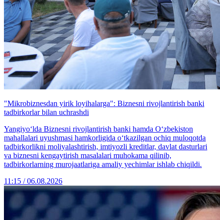
"Mikrobiznesdan yirik loyihalarga": Biznesni rivojlantirish banki
tadbirkorlar bilan uchrashdi
Yangiyo‘lda Biznesni rivojlantirish banki hamda O‘zbekiston
mahallalari uyushmasi hamkorligida o‘tkazilgan ochiq muloqotda
tadbirkorlikni moliyalashtirish, imtiyozli kreditlar, davlat dasturlari
va biznesni kengaytirish masalalari muhokama qilinib,
tadbirkorlarning murojaatlariga amaliy yechimlar ishlab chiqildi.
11:15 / 06.08.2026