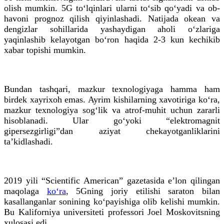
olish mumkin. 5G to‘lqinlari ularni to‘sib qo‘yadi va ob-
havoni prognoz qilish qiyinlashadi. Natijada okean va
dengizlar sohillarida yashaydigan aholi o‘zlariga
yaqinlashib kelayotgan bo‘ron haqida 2-3 kun kechikib
xabar topishi mumkin.
Bundan tashqari, mazkur texnologiyaga hamma ham
birdek xayrixoh emas. Ayrim kishilarning xavotiriga ko‘ra,
mazkur texnologiya sog‘lik va atrof-muhit uchun zararli
hisoblanadi. Ular go‘yoki “elektromagnit
gipersezgirligi”dan aziyat chekayotganliklarini
taʼkidlashadi.
2019 yili “Scientific American” gazetasida eʼlon qilingan
maqolaga
ko‘ra
, 5Gning joriy etilishi saraton bilan
kasallanganlar sonining ko‘payishiga olib kelishi mumkin.
Bu Kaliforniya universiteti professori Joel Moskovitsning
xulosasi edi.