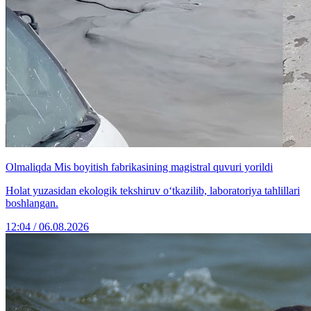
Olmaliqda Mis boyitish fabrikasining magistral quvuri yorildi
Holat yuzasidan ekologik tekshiruv o‘tkazilib, laboratoriya tahlillari
boshlangan.
12:04 / 06.08.2026