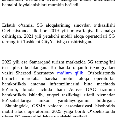
bemalol foydalanishlari mumkin bo‘ladi.
Eslatib o‘tamiz, 5G aloqalarining sinovdan o‘tkazilishi
O‘zbekistonda ilk bor 2019 yili muvaffaqiyatli amalga
oshirilgan. 2021 yili yetakchi mobil aloqa operatorlari 5G
tarmog‘ini Tashkent Cityʼda ishga tushirishgan.
2022 yili esa Samarqand turizm markazida 5G tarmog‘ini
test qilish boshlangan. Bu haqda raqamli texnogiyalari
vaziri Sherzod Shermatov
maʼlum qilib
, O‘zbekistonda
birinchi marotaba barcha mobil aloqa operatorlar
hamkorlikda antenna infratuzilmasini bitta machtada
ko‘tarib, binolar ichida ham Active DAC tizimini
hamkorlikda ishlatib, yuqori tezlikdagi sifatli xizmatlar
ko‘rsatishlariga imkon yaratilayotganini bildirgan.
Shuningdek, GSMA xalqaro assotsiatsiyasi hisobotida
mobil aloqa operatorlari 2025 yilga borib O‘zbekistonda
tijorat 5G tarmog‘ini ishga tushirishi aytiladi.