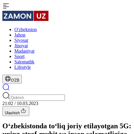
O'zbekiston
Jahon
Siyosat
Jinoyat
Madaniyat
Sport
Salomatlik
Lifestyle
O'ZB
21:02 / 10.03.2023
Ulashish
O‘zbekistonda to‘liq joriy etilayotgan 5G:
uning atrof-muhit va inson salomatligiga