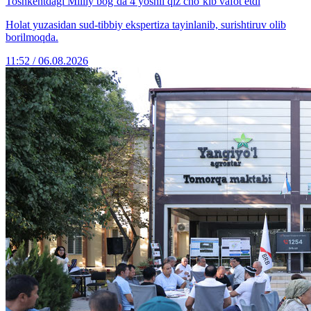
Toshkentdagi Milliy bog‘da 4 yoshli qiz cho‘kib vafot etdi
Holat yuzasidan sud-tibbiy ekspertiza tayinlanib, surishtiruv olib
borilmoqda.
11:52 / 06.08.2026