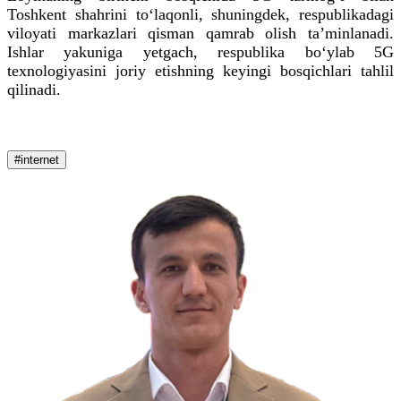
Toshkent shahrini to‘laqonli, shuningdek, respublikadagi
viloyati markazlari qisman qamrab olish taʼminlanadi.
Ishlar yakuniga yetgach, respublika bo‘ylab 5G
texnologiyasini joriy etishning keyingi bosqichlari tahlil
qilinadi.
#internet