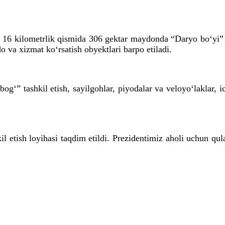
16 kilometrlik qismida 306 gektar maydonda “Daryo bo‘yi” lo
o va xizmat ko‘rsatish obyektlari barpo etiladi.
g‘” tashkil etish, sayilgohlar, piyodalar va veloyo‘laklar, ic
il etish loyihasi taqdim etildi. Prezidentimiz aholi uchun qu