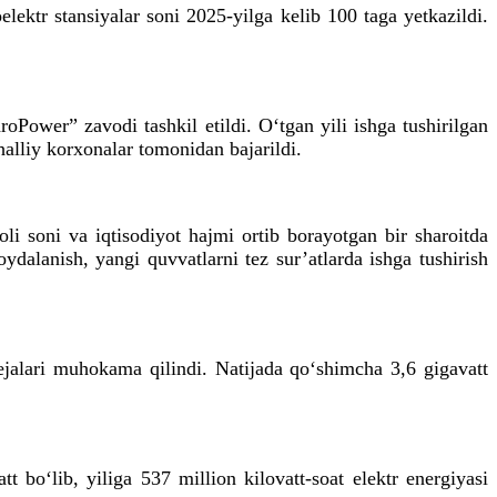
lektr stansiyalar soni 2025-yilga kelib 100 taga yetkazildi.
ower” zavodi tashkil etildi. O‘tgan yili ishga tushirilgan
halliy korxonalar tomonidan bajarildi.
li soni va iqtisodiyot hajmi ortib borayotgan bir sharoitda
dalanish, yangi quvvatlarni tez sur’atlarda ishga tushirish
ejalari muhokama qilindi. Natijada qo‘shimcha 3,6 gigavatt
t bo‘lib, yiliga 537 million kilovatt-soat elektr energiyasi