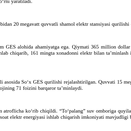
‘rni yaratiladi.
bidan 20 megavatt quvvatli shamol elektr stansiyasi qurilishi
kom GES alohida ahamiyatga ega. Qiymati 365 million dollar 
 ishlab chiqarib, 161 mingta xonadonni elektr bilan ta’minla
i asosida So‘x GES qurilishi rejalashtirilgan. Quvvati 15 meg
yojining 71 foizini barqaror ta’minlaydi.
 atroflicha ko‘rib chiqildi. “To‘palang” suv omboriga quyil
soat elektr energiyasi ishlab chiqarish imkoniyati mavjudligi b