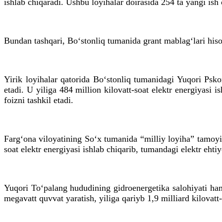
ishlab chiqaradi. Ushbu loyihalar doirasida 254 ta yangi ish o
Bundan tashqari, Bo‘stonliq tumanida grant mablag‘lari hiso
Yirik loyihalar qatorida Bo‘stonliq tumanidagi Yuqori Ps
etadi. U yiliga 484 million kilovatt-soat elektr energiyasi
foizni tashkil etadi.
Farg‘ona viloyatining So‘x tumanida “milliy loyiha” tamoyil
soat elektr energiyasi ishlab chiqarib, tumandagi elektr ehti
Yuqori To‘palang hududining gidroenergetika salohiyati ham
megavatt quvvat yaratish, yiliga qariyb 1,9 milliard kilovatt-