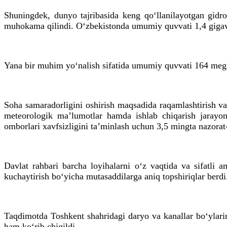
Shuningdek, dunyo tajribasida keng qo‘llanilayotgan gidrot
muhokama qilindi. O‘zbekistonda umumiy quvvati 1,4 gigavat
Yana bir muhim yo‘nalish sifatida umumiy quvvati 164 mega
Soha samaradorligini oshirish maqsadida raqamlashtirish va 
meteorologik ma’lumotlar hamda ishlab chiqarish jarayon
omborlari xavfsizligini ta’minlash uchun 3,5 mingta nazorat-
Davlat rahbari barcha loyihalarni o‘z vaqtida va sifatli am
kuchaytirish bo‘yicha mutasaddilarga aniq topshiriqlar berdi
Taqdimotda Toshkent shahridagi daryo va kanallar bo‘ylarin
ham ko‘rib chiqildi.