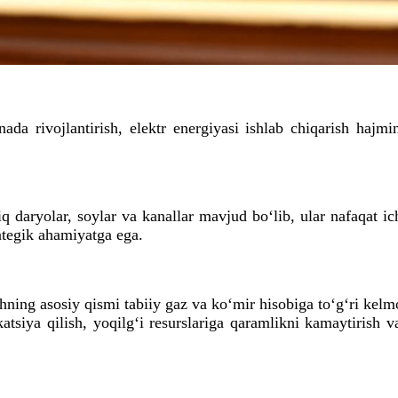
ada rivojlantirish, elektr energiyasi ishlab chiqarish hajmi
daryolar, soylar va kanallar mavjud bo‘lib, ular nafaqat ichi
ategik ahamiyatga ega.
ning asosiy qismi tabiiy gaz va ko‘mir hisobiga to‘g‘ri kelm
ikatsiya qilish, yoqilg‘i resurslariga qaramlikni kamaytirish