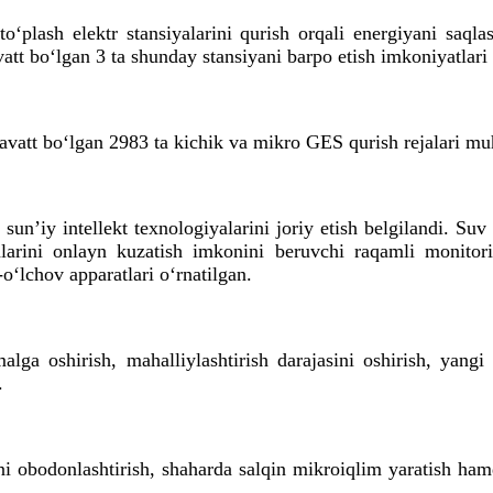
o‘plash elektr stansiyalarini qurish orqali energiyani saqla
t bo‘lgan 3 ta shunday stansiyani barpo etish imkoniyatlari
vatt bo‘lgan 2983 ta kichik va mikro GES qurish rejalari mu
sun’iy intellekt texnologiyalarini joriy etish belgilandi. Suv
larini onlayn kuzatish imkonini beruvchi raqamli monitorin
o‘lchov apparatlari o‘rnatilgan.
alga oshirish, mahalliylashtirish darajasini oshirish, yangi 
.
i obodonlashtirish, shaharda salqin mikroiqlim yaratish hamd