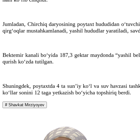
Jumladan, Chirchiq daryosining poytaxt hududidan o‘tuvchi 
qirg‘oqlar mustahkamlanadi, yashil hududlar yaratiladi, savd
Bektemir kanali bo‘yida 187,3 gektar maydonda “yashil belbo
qurish ko‘zda tutilgan.
Shuningdek, poytaxtda 4 ta sun’iy ko‘l va suv havzasi tashk
ko‘llar sonini 12 taga yetkazish bo‘yicha topshiriq berdi.
# Shavkat Mirziyoyev