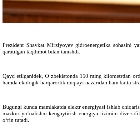
Prezident Shavkat Mirziyoyev gidroenergetika sohasini yan
qaratilgan taqdimot bilan tanishdi.
Qayd etilganidek, O‘zbekistonda 150 ming kilometrdan ortiq 
hamda ekologik barqarorlik nuqtayi nazaridan ham katta str
Bugungi kunda mamlakatda elektr energiyasi ishlab chiqarish
mazkur yo‘nalishni kengaytirish energiya tizimini diversif
o‘rin tutadi.