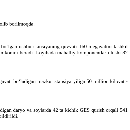
 olib borilmoqda.
bo‘lgan ushbu stansiyaning quvvati 160 megavattni tashkil
sh imkonini beradi. Loyihada mahalliy komponentlar ulushi 82
avatt bo‘ladigan mazkur stansiya yiliga 50 million kilovatt-
adigan daryo va soylarda 42 ta kichik GES qurish orqali 541
ildirildi.