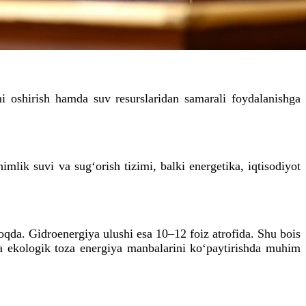
ni oshirish hamda suv resurslaridan samarali foydalanishga
mlik suvi va sug‘orish tizimi, balki energetika, iqtisodiyot
oqda. Gidroenergiya ulushi esa 10–12 foiz atrofida. Shu bois
 va ekologik toza energiya manbalarini ko‘paytirishda muhim