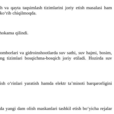
sh va qayta taqsimlash tizimlarini joriy etish masalasi ham
 ko‘rib chiqilmoqda.
hokama qilindi.
 omborlari va gidroinshootlarda suv sathi, suv hajmi, bosim,
g tizimlari bosqichma-bosqich joriy etiladi. Hozirda suv
ish o‘rinlari yaratish hamda elektr ta’minoti barqarorligini
a yangi dam olish maskanlari tashkil etish bo‘yicha rejalar