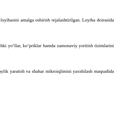
yihasini amalga oshirish rejalashtirilgan. Loyiha doirasida
hki yo‘llar, ko‘priklar hamda zamonaviy yoritish tizimlarini
laylik yaratish va shahar mikroiqlimini yaxshilash maqsadida