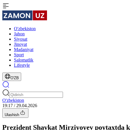
O'zbekiston
Jahon
Siyosat
Jinoyat
Madaniyat
Sport
Salomatlik
Lifestyle
O'ZB
O'zbekiston
19:17 / 29.04.2026
Ulashish
Prezident Shavkat Mirziyoyev poytaxtda ko‘