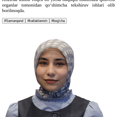
organlar tomonidan qo‘shimcha tekshiruv ishlari olib
borilmoqda.
#Samarqand
#kaltaklanish
#bog'cha