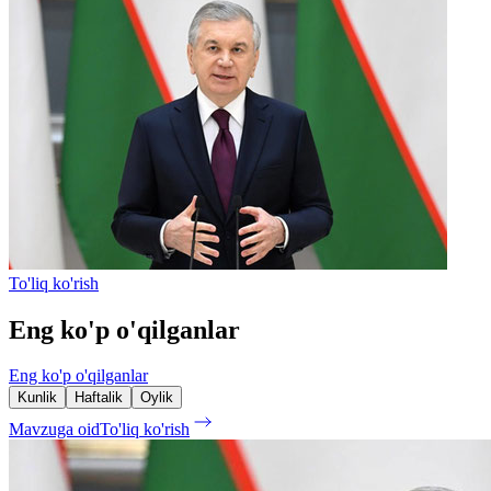
To'liq ko'rish
Eng ko'p o'qilganlar
Eng ko'p o'qilganlar
Kunlik
Haftalik
Oylik
Mavzuga oid
To'liq ko'rish