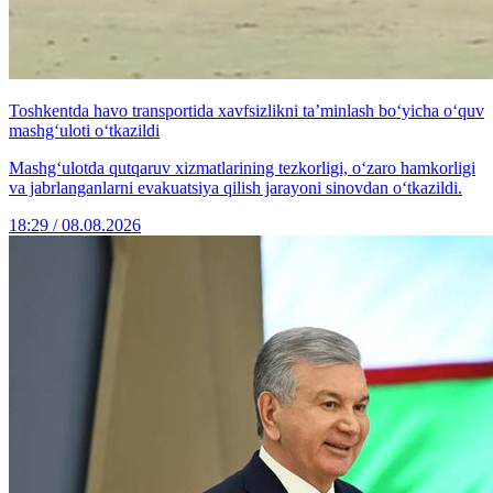
Toshkentda havo transportida xavfsizlikni ta’minlash bo‘yicha o‘quv
mashg‘uloti o‘tkazildi
Mashg‘ulotda qutqaruv xizmatlarining tezkorligi, o‘zaro hamkorligi
va jabrlanganlarni evakuatsiya qilish jarayoni sinovdan o‘tkazildi.
18:29 / 08.08.2026