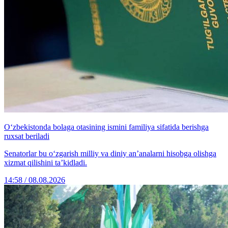
O‘zbekistonda bolaga otasining ismini familiya sifatida berishga
ruxsat beriladi
Senatorlar bu o‘zgarish milliy va diniy an’analarni hisobga olishga
xizmat qilishini ta’kidladi.
14:58 / 08.08.2026