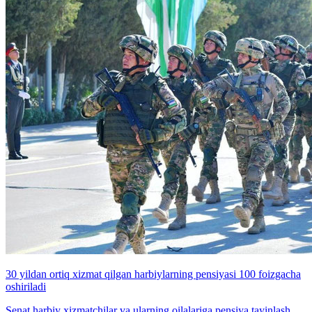
30 yildan ortiq xizmat qilgan harbiylarning pensiyasi 100 foizgacha
oshiriladi
Senat harbiy xizmatchilar va ularning oilalariga pensiya tayinlash