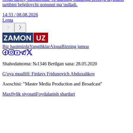
tartibini belgilovchi qonunni ma’qulladi.
14:33 / 08.08.2026
Lenta
Biz haqimizda
Yangiliklar
Aloqa
Bizning jamoa
Shahodatnoma: №1346 Berilgan sana: 28.05.2020
G'oya muallifi: Firdavs Fridunovich Abduxalikov
Asoschisi: "Master Media Production and Broadcast"
Maxfiylik siyosati
Foydalanish shartlari