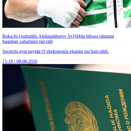
Bokschi Qudratillo Abduqahhorov AQSHda hibsga olingani
haqidagi xabarlarni rad etdi
Sportchi ayni paytda O‘zbekistonda ekanini ma’lum qildi.
15:18 / 08.08.2026