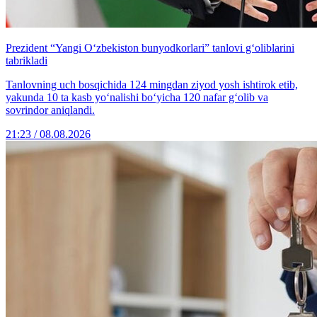
Prezident “Yangi O‘zbekiston bunyodkorlari” tanlovi g‘oliblarini
tabrikladi
Tanlovning uch bosqichida 124 mingdan ziyod yosh ishtirok etib,
yakunda 10 ta kasb yo‘nalishi bo‘yicha 120 nafar g‘olib va
sovrindor aniqlandi.
21:23 / 08.08.2026