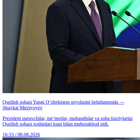
Qurilish sohasi Yangi O‘zbekiston qiyofasini belgilamoqda —
Shavkat Mirziyoyev
Prezident quruvchilar, me’morlar, muhandislar va soha faxriylarini
Qurilish sohasi xodimlari kuni bilan muborakbod etdi.
16:33 / 08.08.2026