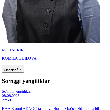
MUHARRIR
KOMILA ODILOVA
Ulashish
So‘nggi yangiliklar
So‘nggi yangiliklar
08.08.2026
22:50
BAA Eronni ADNOC tankeriga Hormuz bo‘g‘ozida raketa bilan