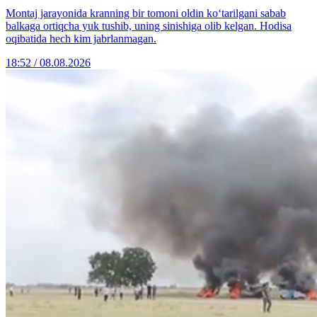
Montaj jarayonida kranning bir tomoni oldin ko‘tarilgani sabab
balkaga ortiqcha yuk tushib, uning sinishiga olib kelgan. Hodisa
oqibatida hech kim jabrlanmagan.
18:52 / 08.08.2026