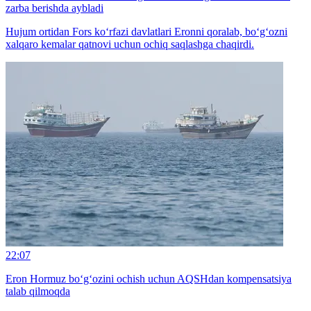
zarba berishda aybladi
Hujum ortidan Fors ko‘rfazi davlatlari Eronni qoralab, bo‘g‘ozni
xalqaro kemalar qatnovi uchun ochiq saqlashga chaqirdi.
22:07
Eron Hormuz bo‘g‘ozini ochish uchun AQSHdan kompensatsiya
talab qilmoqda