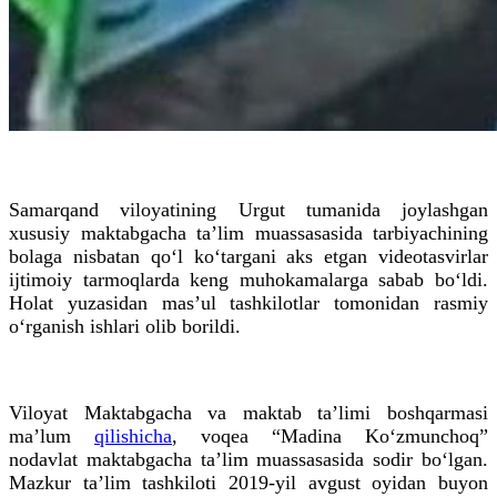
Samarqand viloyatining Urgut tumanida joylashgan
xususiy maktabgacha ta’lim muassasasida tarbiyachining
bolaga nisbatan qo‘l ko‘targani aks etgan videotasvirlar
ijtimoiy tarmoqlarda keng muhokamalarga sabab bo‘ldi.
Holat yuzasidan mas’ul tashkilotlar tomonidan rasmiy
o‘rganish ishlari olib borildi.
Viloyat Maktabgacha va maktab ta’limi boshqarmasi
ma’lum
qilishicha
, voqea “Madina Ko‘zmunchoq”
nodavlat maktabgacha ta’lim muassasasida sodir bo‘lgan.
Mazkur ta’lim tashkiloti 2019-yil avgust oyidan buyon