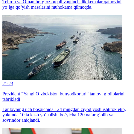
Tehron va Oman bo‘g‘oz orqali vaqtinchalik kemalar qatnovini
yo‘lga qo‘yish masalasini muhokama qilmoqda.
21:23
Prezident “Yangi O‘zbekiston bunyodkorlari” tanlovi g‘oliblarini
tabrikladi
Tanlovning uch bosqichida 124 mingdan ziyod yosh ishtirok etib,
yakunda 10 ta kasb yo‘nalishi bo‘yicha 120 nafar g‘olib va
sovrindor aniqlandi.