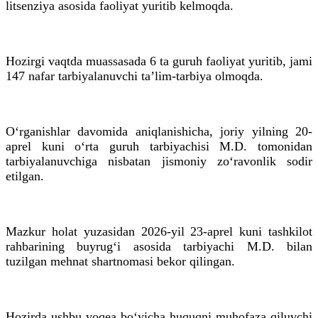
litsenziya asosida faoliyat yuritib kelmoqda.
Hozirgi vaqtda muassasada 6 ta guruh faoliyat yuritib, jami
147 nafar tarbiyalanuvchi ta’lim-tarbiya olmoqda.
O‘rganishlar davomida aniqlanishicha, joriy yilning 20-
aprel kuni o‘rta guruh tarbiyachisi M.D. tomonidan
tarbiyalanuvchiga nisbatan jismoniy zo‘ravonlik sodir
etilgan.
Mazkur holat yuzasidan 2026-yil 23-aprel kuni tashkilot
rahbarining buyrug‘i asosida tarbiyachi M.D. bilan
tuzilgan mehnat shartnomasi bekor qilingan.
Hozirda ushbu voqea bo‘yicha huquqni muhofaza qiluvchi