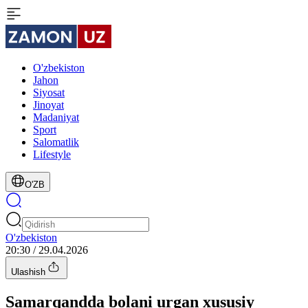
O'zbekiston
Jahon
Siyosat
Jinoyat
Madaniyat
Sport
Salomatlik
Lifestyle
O'ZB
O'zbekiston
20:30 / 29.04.2026
Ulashish
Samarqandda bolani urgan xususiy