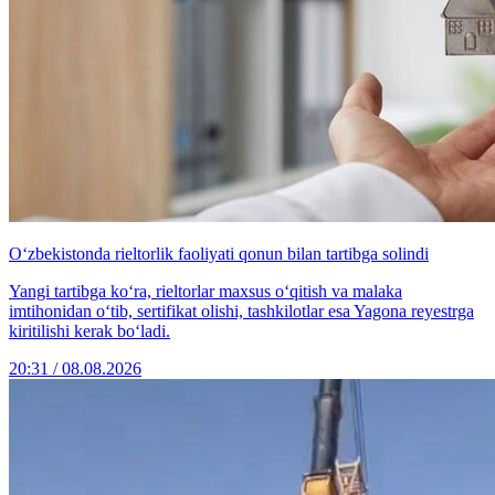
O‘zbekistonda rieltorlik faoliyati qonun bilan tartibga solindi
Yangi tartibga ko‘ra, rieltorlar maxsus o‘qitish va malaka
imtihonidan o‘tib, sertifikat olishi, tashkilotlar esa Yagona reyestrga
kiritilishi kerak bo‘ladi.
20:31 / 08.08.2026