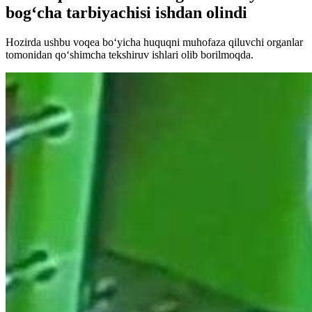
bog‘cha tarbiyachisi ishdan olindi
Hozirda ushbu voqea bo‘yicha huquqni muhofaza qiluvchi organlar
tomonidan qo‘shimcha tekshiruv ishlari olib borilmoqda.