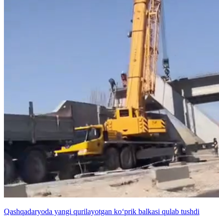
Qashqadaryoda yangi qurilayotgan ko‘prik balkasi qulab tushdi