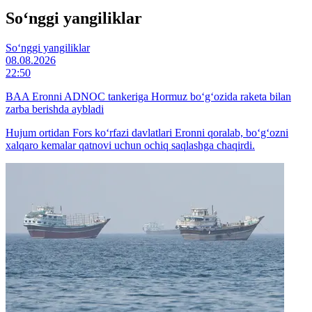
So‘nggi yangiliklar
So‘nggi yangiliklar
08.08.2026
22:50
BAA Eronni ADNOC tankeriga Hormuz bo‘g‘ozida raketa bilan
zarba berishda aybladi
Hujum ortidan Fors ko‘rfazi davlatlari Eronni qoralab, bo‘g‘ozni
xalqaro kemalar qatnovi uchun ochiq saqlashga chaqirdi.