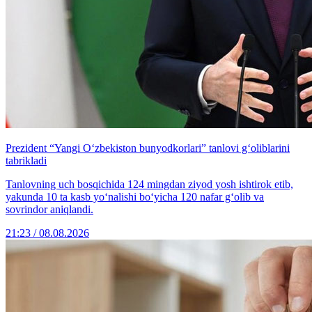
Prezident “Yangi O‘zbekiston bunyodkorlari” tanlovi g‘oliblarini
tabrikladi
Tanlovning uch bosqichida 124 mingdan ziyod yosh ishtirok etib,
yakunda 10 ta kasb yo‘nalishi bo‘yicha 120 nafar g‘olib va
sovrindor aniqlandi.
21:23 / 08.08.2026