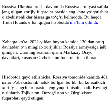
Rossiya-Ukraina urushi davomida Rossiya armiyasi safida
jang qilgan xorijiy fuqarolar orasida eng katta yo‘qotishlar
o‘zbekistonliklar hissasiga to‘g‘ri kelmoqda. Bu haqda
Truth Hounds e’lon qilgan hisobotda
ma’lum qilindi
.
Xabarga ko'ra, 2022-yildan buyon kamida 130 dan ortiq
davlatdan o‘n minglab xorijliklar Rossiya armiyasiga jalb
qilingan. Ularning sezilarli qismi Markaziy Osiyo
davlatlari, xususan O‘zbekiston fuqarolaridan iborat.
Hisobotda qayd etilishicha, Rossiya tomonida kamida 481
nafar o‘zbekistonlik halok bo‘lgan bo‘lib, bu ko‘rsatkich
xorijiy jangchilar orasida eng yuqori hisoblanadi. Keyingi
o‘rinlarda Tojikiston, Qozog‘iston va Qirg‘iziston
fuqarolari qayd etilgan.