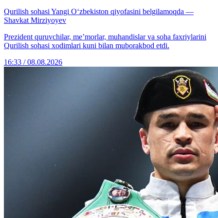
Qurilish sohasi Yangi O‘zbekiston qiyofasini belgilamoqda —
Shavkat Mirziyoyev
Prezident quruvchilar, me’morlar, muhandislar va soha faxriylarini
Qurilish sohasi xodimlari kuni bilan muborakbod etdi.
16:33 / 08.08.2026