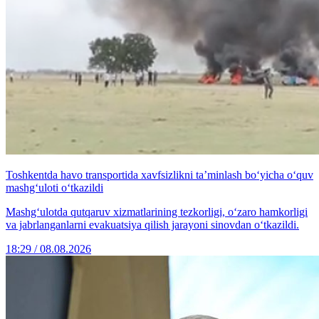
Toshkentda havo transportida xavfsizlikni ta’minlash bo‘yicha o‘quv
mashg‘uloti o‘tkazildi
Mashg‘ulotda qutqaruv xizmatlarining tezkorligi, o‘zaro hamkorligi
va jabrlanganlarni evakuatsiya qilish jarayoni sinovdan o‘tkazildi.
18:29 / 08.08.2026