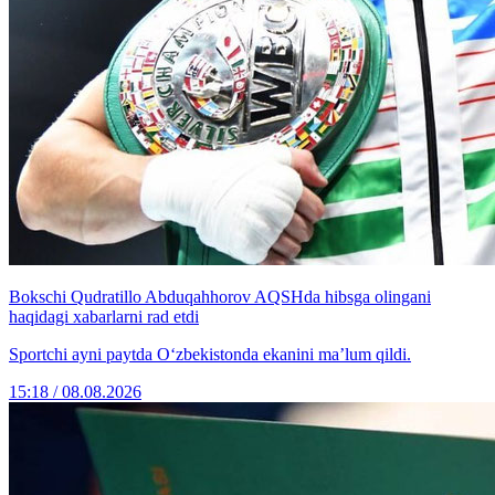
Bokschi Qudratillo Abduqahhorov AQSHda hibsga olingani
haqidagi xabarlarni rad etdi
Sportchi ayni paytda O‘zbekistonda ekanini ma’lum qildi.
15:18 / 08.08.2026