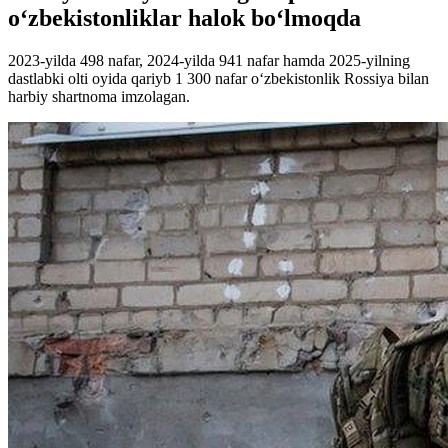
o‘zbekistonliklar halok bo‘lmoqda
2023-yilda 498 nafar, 2024-yilda 941 nafar hamda 2025-yilning
dastlabki olti oyida qariyb 1 300 nafar o‘zbekistonlik Rossiya bilan
harbiy shartnoma imzolagan.