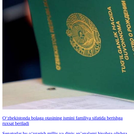
O‘zbekistonda bolaga otasining ismini familiya sifatida berishga
ruxsat beriladi
Senatorlar bu o‘zgarish milliy va diniy an’analarni hisobga olishga