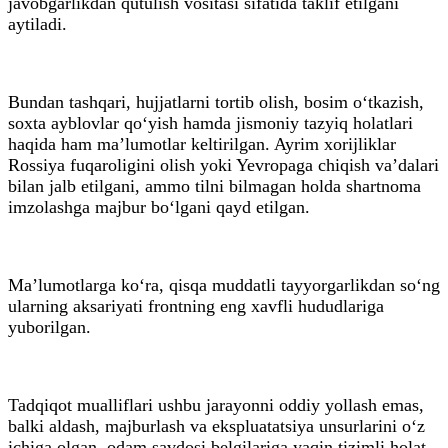
javobgarlikdan qutulish vositasi sifatida taklif etilgani
aytiladi.
Bundan tashqari, hujjatlarni tortib olish, bosim o‘tkazish,
soxta ayblovlar qo‘yish hamda jismoniy tazyiq holatlari
haqida ham ma’lumotlar keltirilgan. Ayrim xorijliklar
Rossiya fuqaroligini olish yoki Yevropaga chiqish va’dalari
bilan jalb etilgani, ammo tilni bilmagan holda shartnoma
imzolashga majbur bo‘lgani qayd etilgan.
Ma’lumotlarga ko‘ra, qisqa muddatli tayyorgarlikdan so‘ng
ularning aksariyati frontning eng xavfli hududlariga
yuborilgan.
Tadqiqot mualliflari ushbu jarayonni oddiy yollash emas,
balki aldash, majburlash va ekspluatatsiya unsurlarini o‘z
ichiga olgan, odam savdosi belgilariga yaqin tizimli holat