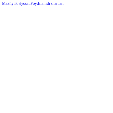
Maxfiylik siyosati
Foydalanish shartlari