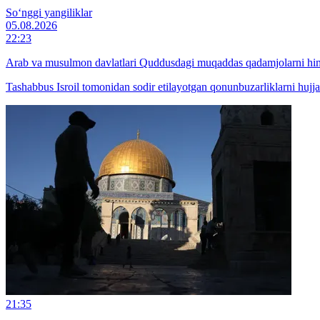
So‘nggi yangiliklar
05.08.2026
22:23
Arab va musulmon davlatlari Quddusdagi muqaddas qadamjolarni himoy
Tashabbus Isroil tomonidan sodir etilayotgan qonunbuzarliklarni hujja
21:35