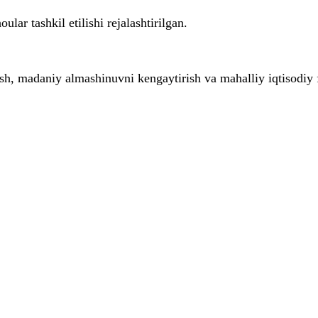
r tashkil etilishi rejalashtirilgan.
ish, madaniy almashinuvni kengaytirish va mahalliy iqtisodiy f