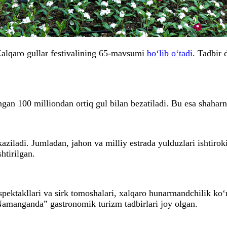
lqaro gullar festivalining 65-mavsumi
bo‘lib o‘tadi
. Tadbir 
an 100 milliondan ortiq gul bilan bezatiladi. Bu esa shaharni
tkaziladi. Jumladan, jahon va milliy estrada yulduzlari ishtir
htirilgan.
spektakllari va sirk tomoshalari, xalqaro hunarmandchilik ko‘
Namanganda” gastronomik turizm tadbirlari joy olgan.