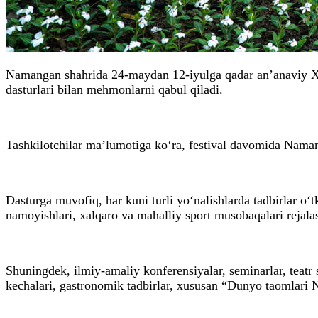
Namangan shahrida 24-maydan 12-iyulga qadar an’anaviy Xa
dasturlari bilan mehmonlarni qabul qiladi.
Tashkilotchilar ma’lumotiga ko‘ra, festival davomida Namang
Dasturga muvofiq, har kuni turli yo‘nalishlarda tadbirlar o‘
namoyishlari, xalqaro va mahalliy sport musobaqalari rejalas
Shuningdek, ilmiy-amaliy konferensiyalar, seminarlar, teatr 
kechalari, gastronomik tadbirlar, xususan “Dunyo taomlari 