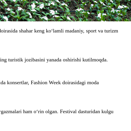
doirasida shahar keng ko‘lamli madaniy, sport va turizm
ng turistik jozibasini yanada oshirishi kutilmoqda.
okida konsertlar, Fashion Week doirasidagi moda
rgazmalari ham o‘rin olgan. Festival dasturidan kulgu