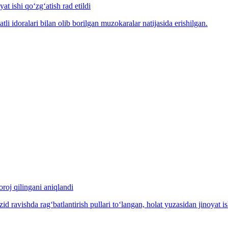
at ishi qo‘zg‘atish rad etildi
idoralari bilan olib borilgan muzokaralar natijasida erishilgan.
oroj qilingani aniqlandi
ravishda rag‘batlantirish pullari to‘langan, holat yuzasidan jinoyat ish