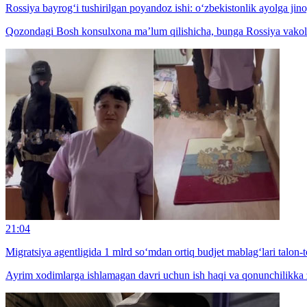
Rossiya bayrog‘i tushirilgan poyandoz ishi: o‘zbekistonlik ayolga jinoy
Qozondagi Bosh konsulxona ma’lum qilishicha, bunga Rossiya vakolatli 
21:04
Migratsiya agentligida 1 mlrd so‘mdan ortiq budjet mablag‘lari talon-t
Ayrim xodimlarga ishlamagan davri uchun ish haqi va qonunchilikka zid 