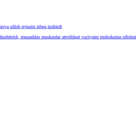
a qilish rejasini ishga tushirdi
tlashtirish, muqaddas maskanlar atrofidagi vaziyatni muhokama qilishni