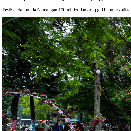
Festival davomida Namangan 100 milliondan ortiq gul bilan bezatilad