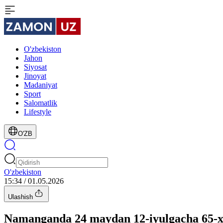
O'zbekiston
Jahon
Siyosat
Jinoyat
Madaniyat
Sport
Salomatlik
Lifestyle
O'ZB
O'zbekiston
15:34 / 01.05.2026
Ulashish
Namanganda 24 maydan 12-iyulgacha 65-xalq