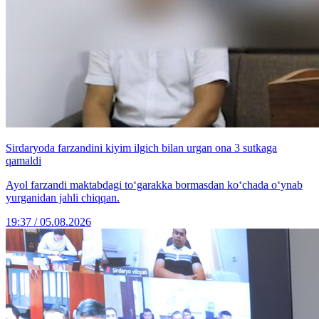
Sirdaryoda farzandini kiyim ilgich bilan urgan ona 3 sutkaga
qamaldi
Ayol farzandi maktabdagi to‘garakka bormasdan ko‘chada o‘ynab
yurganidan jahli chiqqan.
19:37 / 05.08.2026