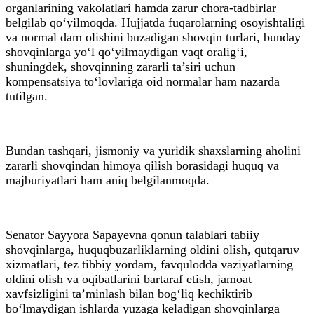
organlarining vakolatlari hamda zarur chora-tadbirlar
belgilab qo‘yilmoqda. Hujjatda fuqarolarning osoyishtaligi
va normal dam olishini buzadigan shovqin turlari, bunday
shovqinlarga yo‘l qo‘yilmaydigan vaqt oralig‘i,
shuningdek, shovqinning zararli ta’siri uchun
kompensatsiya to‘lovlariga oid normalar ham nazarda
tutilgan.
Bundan tashqari, jismoniy va yuridik shaxslarning aholini
zararli shovqindan himoya qilish borasidagi huquq va
majburiyatlari ham aniq belgilanmoqda.
Senator Sayyora Sapayevna qonun talablari tabiiy
shovqinlarga, huquqbuzarliklarning oldini olish, qutqaruv
xizmatlari, tez tibbiy yordam, favqulodda vaziyatlarning
oldini olish va oqibatlarini bartaraf etish, jamoat
xavfsizligini ta’minlash bilan bog‘liq kechiktirib
bo‘lmaydigan ishlarda yuzaga keladigan shovqinlarga