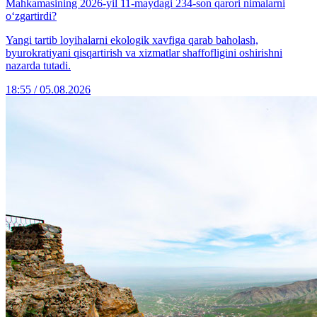
Mahkamasining 2026-yil 11-maydagi 234-son qarori nimalarni
o‘zgartirdi?
Yangi tartib loyihalarni ekologik xavfiga qarab baholash,
byurokratiyani qisqartirish va xizmatlar shaffofligini oshirishni
nazarda tutadi.
18:55 / 05.08.2026