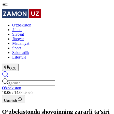
O'zbekiston
Jahon
Siyosat
Jinoyat
Madaniyat
Sport
Salomatlik
Lifestyle
O'ZB
O'zbekiston
10:06 / 14.06.2026
Ulashish
O‘zbekistonda shovqinning zararli ta’siri