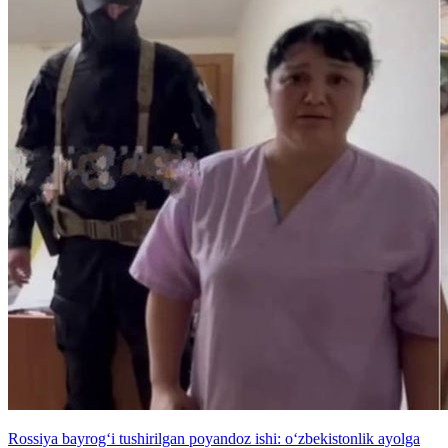
Rossiya bayrog‘i tushirilgan poyandoz ishi: o‘zbekistonlik ayolga