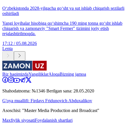
O‘zbekistonda 2028-yilgacha go‘sht va sut ishlab chiqarish sezilarli
oshiriladi
Yangi loyihalar hisobiga qo‘shimcha 190 ming tonna go‘sht ishlab
chiqarish va zamonaviy "Smart Fermer" tizimini joriy etish
rejalashtirilmoqda.
17:12 / 05.08.2026
Lenta
Biz haqimizda
Yangiliklar
Aloqa
Bizning jamoa
Shahodatnoma: №1346 Berilgan sana: 28.05.2020
G'oya muallifi: Firdavs Fridunovich Abduxalikov
Asoschisi: "Master Media Production and Broadcast"
Maxfiylik siyosati
Foydalanish shartlari