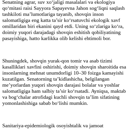
Senatning agrar, suv xo‘jaligi masalalari va ekologiya
qo‘mitasi raisi Sayyora Sapayevna Jahon sog‘liqni saqlash
tashkiloti ma’lumotlariga tayanib, shovqin inson
salomatligiga eng katta ta’sir ko‘rsatuvchi ekologik xavf
omillaridan biri ekanini qayd etdi. Uning so‘zlariga ko‘ra,
doimiy yuqori darajadagi shovqin eshitish qobiliyatining
pasayishiga, hatto karlikka olib kelishi ehtimoli bor.
Shuningdek, shovqin yurak-qon tomir va asab tizimi
kasalliklari xavfini oshirishi, doimiy shovqin sharoitida esa
insonlarning mehnat unumdorligi 10–30 foizga kamayishi
kuzatilgan. Senatorning ta’kidlashicha, belgilangan
me’yorlardan yuqori shovqin darajasi bolalar va yoshlar
salomatligiga ham salbiy ta’sir ko‘rsatadi. Ayniqsa, maktab
va bog‘chalar atrofidagi kuchli shovqin ta’lim sifatining
yomonlashishiga sabab bo‘lishi mumkin.
Sanitariya-epidemiologik osoyishtalik va jamoat