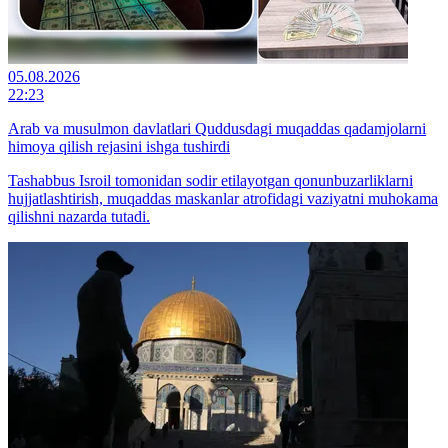
05.08.2026
22:23
Arab va musulmon davlatlari Quddusdagi muqaddas qadamjolarni
himoya qilish rejasini ishga tushirdi
Tashabbus Isroil tomonidan sodir etilayotgan qonunbuzarliklarni
hujjatlashtirish, muqaddas maskanlar atrofidagi vaziyatni muhokama
qilishni nazarda tutadi.