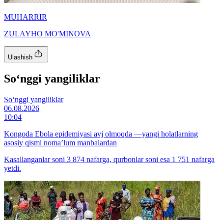
MUHARRIR
ZULAYHO MO'MINOVA
Ulashish
So‘nggi yangiliklar
So‘nggi yangiliklar
06.08.2026
10:04
Kongoda Ebola epidemiyasi avj olmoqda —yangi holatlarning
asosiy qismi noma’lum manbalardan
Kasallanganlar soni 3 874 nafarga, qurbonlar soni esa 1 751 nafarga
yetdi.