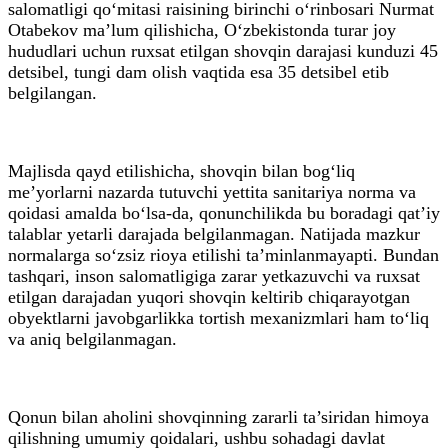
salomatligi qo‘mitasi raisining birinchi o‘rinbosari Nurmat
Otabekov ma’lum qilishicha, O‘zbekistonda turar joy
hududlari uchun ruxsat etilgan shovqin darajasi kunduzi 45
detsibel, tungi dam olish vaqtida esa 35 detsibel etib
belgilangan.
Majlisda qayd etilishicha, shovqin bilan bog‘liq
me’yorlarni nazarda tutuvchi yettita sanitariya norma va
qoidasi amalda bo‘lsa-da, qonunchilikda bu boradagi qat’iy
talablar yetarli darajada belgilanmagan. Natijada mazkur
normalarga so‘zsiz rioya etilishi ta’minlanmayapti. Bundan
tashqari, inson salomatligiga zarar yetkazuvchi va ruxsat
etilgan darajadan yuqori shovqin keltirib chiqarayotgan
obyektlarni javobgarlikka tortish mexanizmlari ham to‘liq
va aniq belgilanmagan.
Qonun bilan aholini shovqinning zararli ta’siridan himoya
qilishning umumiy qoidalari, ushbu sohadagi davlat