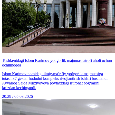
Toshkentdagi Islom Karimov yodgorlik majmuasi atrofi aholi uchun
ochilmoqda
Islom Karimov nomidagi ilmiy-ma’rifiy yodgorlik majmuasiga
tutash 37 gektar hududni kompleks rivojlantirish ishlari boshlandi.
Avvalroq Saida Mirziyoyeva poytaxtdagi istirohat bog‘larini
ko‘zdan kechirgandi.
20:29 / 05.08.2026