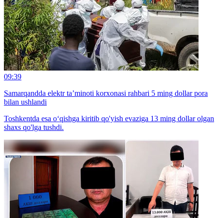
09:39
Samarqandda elektr ta’minoti korxonasi rahbari 5 ming dollar pora
bilan ushlandi
Toshkentda esa o‘qishga kiritib qo'yish evaziga 13 ming dollar olgan
shaxs qo'lga tushdi.