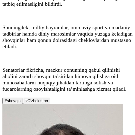
tatbiq etilmasligini bildirdi.
Shuningdek, milliy bayramlar, ommaviy sport va madaniy
tadbirlar hamda diniy marosimlar vaqtida yuzaga keladigan
shovqinlar ham qonun doirasidagi cheklovlardan mustasno
etiladi.
Senatorlar fikricha, mazkur qonunning qabul qilinishi
aholini zararli shovqin ta’siridan himoya qilishga oid
munosabatlarni huquqiy jihatdan tartibga solish va
fuqarolarning osoyishtaligini ta’minlashga xizmat qiladi.
#shovqin
#O'zbekiston