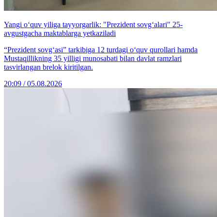
Yangi o‘quv yiliga tayyorgarlik: "Prezident sovg‘alari" 25-
avgustgacha maktablarga yetkaziladi
“Prezident sovg‘asi” tarkibiga 12 turdagi o‘quv qurollari hamda
Mustaqillikning 35 yilligi munosabati bilan davlat ramzlari
tasvirlangan brelok kiritilgan.
20:09 / 05.08.2026