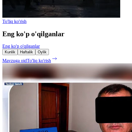
To'liq ko'rish
Eng ko'p o'qilganlar
Eng ko'p o'qilganlar
Kunlik
Haftalik
Oylik
Mavzuga oid
To'liq ko'rish