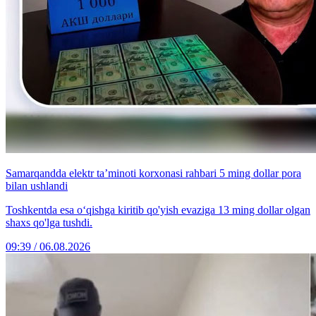
Samarqandda elektr ta’minoti korxonasi rahbari 5 ming dollar pora
bilan ushlandi
Toshkentda esa o‘qishga kiritib qo'yish evaziga 13 ming dollar olgan
shaxs qo'lga tushdi.
09:39 / 06.08.2026