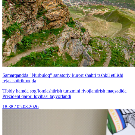
Samarqandda "Nurbuloq" sanatoriy-kurort shahri tashkil etilishi
rejalashtirilmoqda
Tibbiy hamda sog‘lomlashtirish turizmini rivojlantirish maqsadida
Prezident qarori loyihasi tayyorlandi
18:38 / 05.08.2026