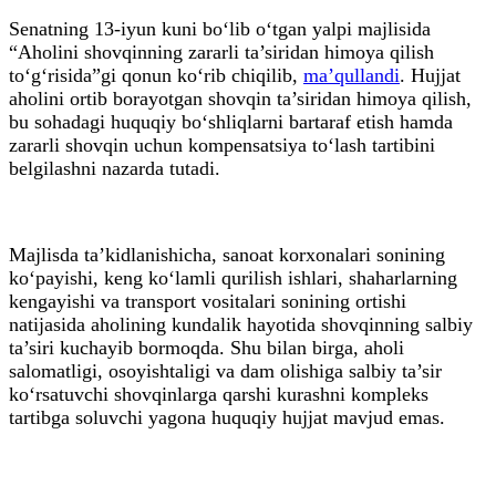
Senatning 13-iyun kuni bo‘lib o‘tgan yalpi majlisida
“Aholini shovqinning zararli ta’siridan himoya qilish
to‘g‘risida”gi qonun ko‘rib chiqilib,
ma’qullandi
. Hujjat
aholini ortib borayotgan shovqin ta’siridan himoya qilish,
bu sohadagi huquqiy bo‘shliqlarni bartaraf etish hamda
zararli shovqin uchun kompensatsiya to‘lash tartibini
belgilashni nazarda tutadi.
Majlisda ta’kidlanishicha, sanoat korxonalari sonining
ko‘payishi, keng ko‘lamli qurilish ishlari, shaharlarning
kengayishi va transport vositalari sonining ortishi
natijasida aholining kundalik hayotida shovqinning salbiy
ta’siri kuchayib bormoqda. Shu bilan birga, aholi
salomatligi, osoyishtaligi va dam olishiga salbiy ta’sir
ko‘rsatuvchi shovqinlarga qarshi kurashni kompleks
tartibga soluvchi yagona huquqiy hujjat mavjud emas.