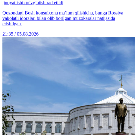
jinoyat ishi qo‘zg‘atish rad etildi
Qozondagi Bosh konsulxona ma’lum qilishicha, bunga Rossiya
vakolatli idoralari bilan olib borilgan muzokaralar natijasida
erishilgan.
21:35 / 05.08.2026