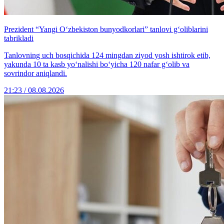
Prezident “Yangi O‘zbekiston bunyodkorlari” tanlovi g‘oliblarini
tabrikladi
Tanlovning uch bosqichida 124 mingdan ziyod yosh ishtirok etib,
yakunda 10 ta kasb yo‘nalishi bo‘yicha 120 nafar g‘olib va
sovrindor aniqlandi.
21:23 / 08.08.2026