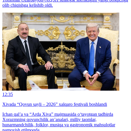
olib chiqishga kelishib oldi.
12:35
Xivada “Qovun sayli – 2026” xalqaro festivali boshlandi
Ichan qal’a va “Arda Xiva” majmuasida o‘tayotgan tadbirda
Xorazmning qovunchilik an’analari, milliy taomlar,
hunarmandchilik, folklor, musiqa va gastronomik mahsulotlar
namoyish etilmoqda.