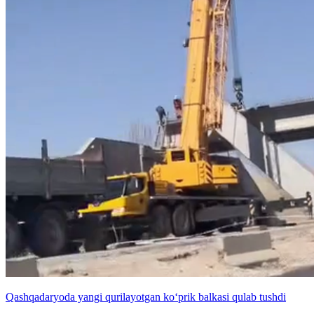
Qashqadaryoda yangi qurilayotgan ko‘prik balkasi qulab tushdi