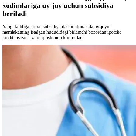
xodimlariga uy-joy uchun subsidiya
beriladi
Yangi tartibga ko‘ra, subsidiya dasturi doirasida uy-joyni
mamlakatning istalgan hududidagi birlamchi bozordan ipoteka
krediti asosida xarid qilish mumkin bo‘ladi.