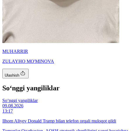
MUHARRIR
ZULAYHO MO'MINOVA
Ulashish
So‘nggi yangiliklar
So‘nggi yangiliklar
09.08.2026
13:17
Ilhom Aliyev Donald Tramp bilan telefon orqali muloqot qildi
Tomonlar Ozarbayjon–AQSH strategik sherikligini yangi bosqichga