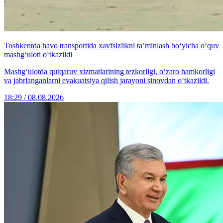
Toshkentda havo transportida xavfsizlikni ta’minlash bo‘yicha o‘quv
mashg‘uloti o‘tkazildi
Mashg‘ulotda qutqaruv xizmatlarining tezkorligi, o‘zaro hamkorligi
va jabrlanganlarni evakuatsiya qilish jarayoni sinovdan o‘tkazildi.
18:29 / 08.08.2026