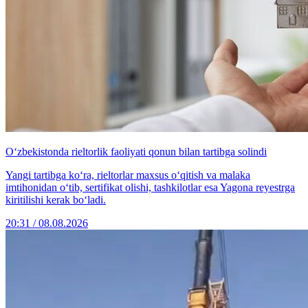
O‘zbekistonda rieltorlik faoliyati qonun bilan tartibga solindi
Yangi tartibga ko‘ra, rieltorlar maxsus o‘qitish va malaka
imtihonidan o‘tib, sertifikat olishi, tashkilotlar esa Yagona reyestrga
kiritilishi kerak bo‘ladi.
20:31 / 08.08.2026