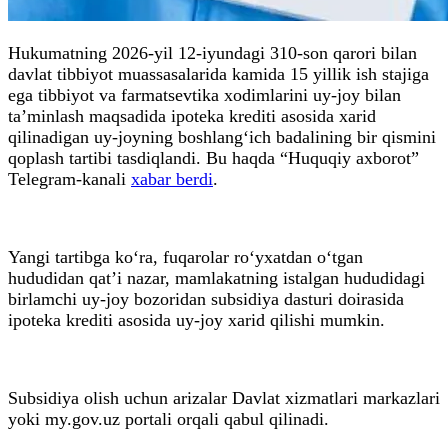
Hukumatning 2026-yil 12-iyundagi 310-son qarori bilan
davlat tibbiyot muassasalarida kamida 15 yillik ish stajiga
ega tibbiyot va farmatsevtika xodimlarini uy-joy bilan
ta’minlash maqsadida ipoteka krediti asosida xarid
qilinadigan uy-joyning boshlang‘ich badalining bir qismini
qoplash tartibi tasdiqlandi. Bu haqda “Huquqiy axborot”
Telegram-kanali
xabar berdi
.
Yangi tartibga ko‘ra, fuqarolar ro‘yxatdan o‘tgan
hududidan qat’i nazar, mamlakatning istalgan hududidagi
birlamchi uy-joy bozoridan subsidiya dasturi doirasida
ipoteka krediti asosida uy-joy xarid qilishi mumkin.
Subsidiya olish uchun arizalar Davlat xizmatlari markazlari
yoki my.gov.uz portali orqali qabul qilinadi.