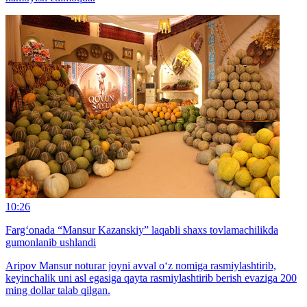
10:26
Farg‘onada “Mansur Kazanskiy” laqabli shaxs tovlamachilikda
gumonlanib ushlandi
Aripov Mansur noturar joyni avval o‘z nomiga rasmiylashtirib,
keyinchalik uni asl egasiga qayta rasmiylashtirib berish evaziga 200
ming dollar talab qilgan.