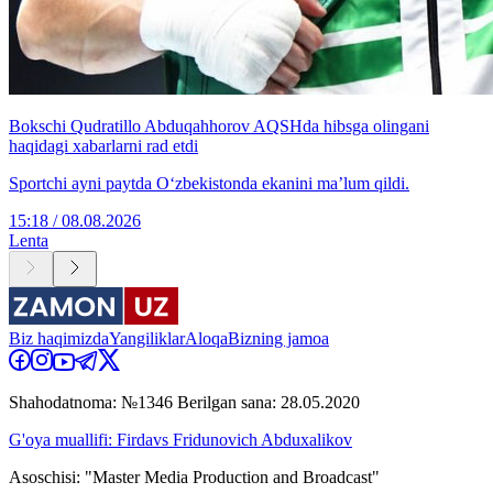
Bokschi Qudratillo Abduqahhorov AQSHda hibsga olingani
haqidagi xabarlarni rad etdi
Sportchi ayni paytda O‘zbekistonda ekanini ma’lum qildi.
15:18 / 08.08.2026
Lenta
Biz haqimizda
Yangiliklar
Aloqa
Bizning jamoa
Shahodatnoma: №1346 Berilgan sana: 28.05.2020
G'oya muallifi: Firdavs Fridunovich Abduxalikov
Asoschisi: "Master Media Production and Broadcast"