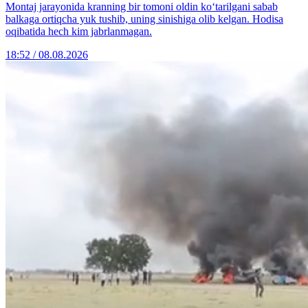
Montaj jarayonida kranning bir tomoni oldin ko‘tarilgani sabab
balkaga ortiqcha yuk tushib, uning sinishiga olib kelgan. Hodisa
oqibatida hech kim jabrlanmagan.
18:52 / 08.08.2026