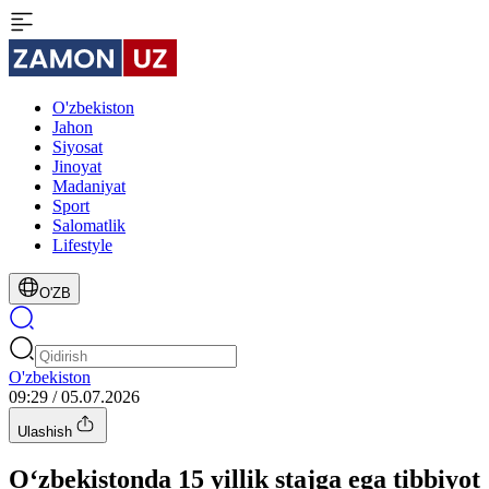
O'zbekiston
Jahon
Siyosat
Jinoyat
Madaniyat
Sport
Salomatlik
Lifestyle
O'ZB
O'zbekiston
09:29 / 05.07.2026
Ulashish
O‘zbekistonda 15 yillik stajga ega tibbiyot