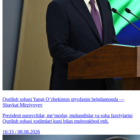
Qurilish sohasi Yangi O‘zbekiston qiyofasini belgilamoqda —
Shavkat Mirziyoyev
Prezident quruvchilar, me’morlar, muhandislar va soha faxriylarini
Qurilish sohasi xodimlari kuni bilan muborakbod etdi.
16:33 / 08.08.2026