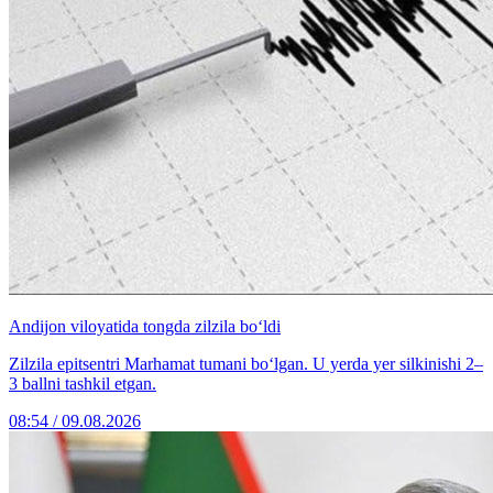
Andijon viloyatida tongda zilzila bo‘ldi
Zilzila epitsentri Marhamat tumani bo‘lgan. U yerda yer silkinishi 2–
3 ballni tashkil etgan.
08:54 / 09.08.2026