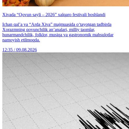
Xivada “Qovun sayli – 2026” xalqaro festivali boshlandi
Ichan qal’a va “Arda Xiva” majmuasida o‘tayotgan tadbirda
Xorazmning qovunchilik an’analari, milliy taomlar,
hunarmandchilik, folklor, musiqa va gastronomik mahsulotlar
namoyish etilmoqda.
12:35 / 09.08.2026