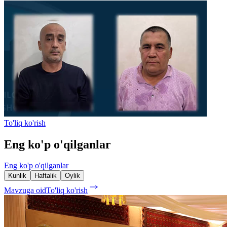
To'liq ko'rish
Eng ko'p o'qilganlar
Eng ko'p o'qilganlar
Kunlik
Haftalik
Oylik
Mavzuga oid
To'liq ko'rish