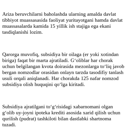
Ariza beruvchilarni baholashda ularning amalda davlat
tibbiyot muassasasida faoliyat yuritayotgani hamda davlat
muassasalarda kamida 15 yillik ish stajiga ega ekani
tasdiqlanishi lozim.
Qarorga muvofiq, subsidiya bir oilaga (er yoki xotindan
biriga) faqat bir marta ajratiladi. G‘oliblar har chorak
uchun belgilangan kvota doirasida mezonlarga to‘liq javob
bergan nomzodlar orasidan onlayn tarzda tasodifiy tanlash
usuli orqali aniqlanadi. Har chorakda 125 nafar nomzod
subsidiya olish huquqini qo‘lga kiritadi.
Subsidiya ajratilgani to‘g‘risidagi xabarnomani olgan
g‘olib uy-joyni ipoteka krediti asosida xarid qilish uchun
qurilish (pudrat) tashkiloti bilan dastlabki shartnoma
tuzadi.