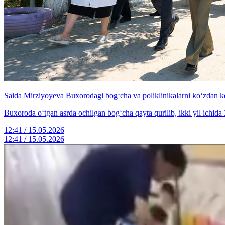
Saida Mirziyoyeva Buxorodagi bog‘cha va poliklinikalarni ko‘zdan k
Buxoroda o‘tgan asrda ochilgan bog‘cha qayta qurilib, ikki yil ichida 3
12:41 / 15.05.2026
12:41 / 15.05.2026