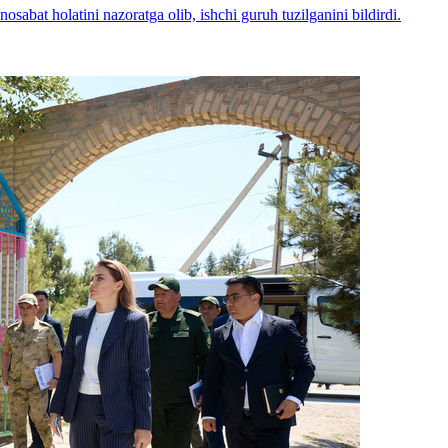
sabat holatini nazoratga olib, ishchi guruh tuzilganini bildirdi.