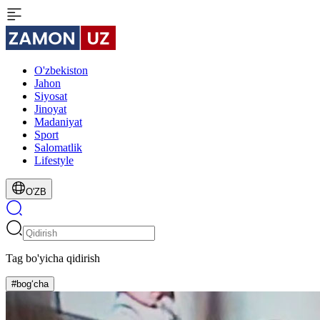
O'zbekiston
Jahon
Siyosat
Jinoyat
Madaniyat
Sport
Salomatlik
Lifestyle
O'ZB
Tag bo'yicha qidirish
#bog‘cha