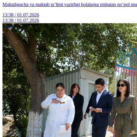
Maktabgacha va maktab ta’limi vazirligi bolalarga nisbatan qo‘pol muno
13:38 / 01.07.2026
13:38 / 01.07.2026