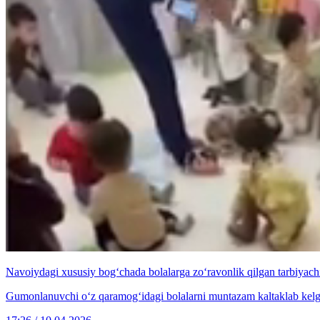
Navoiydagi xususiy bog‘chada bolalarga zo‘ravonlik qilgan tarbiyach
Gumonlanuvchi o‘z qaramog‘idagi bolalarni muntazam kaltaklab kelga