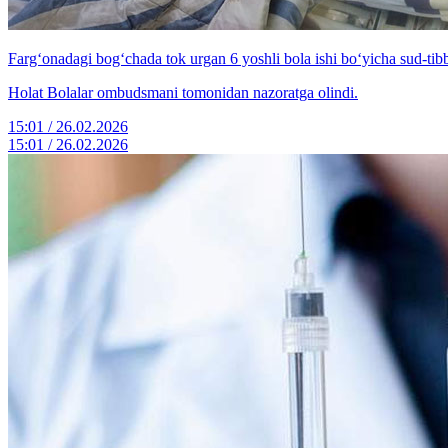
Farg‘onadagi bog‘chada tok urgan 6 yoshli bola ishi bo‘yicha sud-tibb
Holat Bolalar ombudsmani tomonidan nazoratga olindi.
15:01 / 26.02.2026
15:01 / 26.02.2026