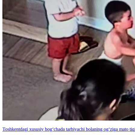
Toshkentdagi xususiy bog‘chada tarbiyachi bolaning og‘ziga mato tiqib