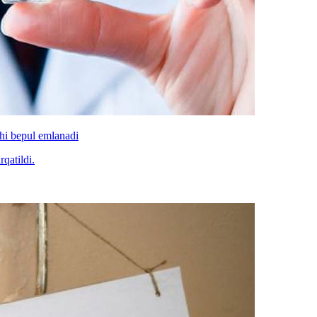
shi bepul emlanadi
qatildi.