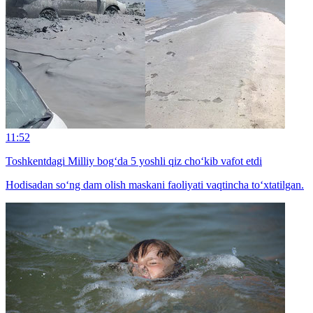
11:52
Toshkentdagi Milliy bog‘da 5 yoshli qiz cho‘kib vafot etdi
Hodisadan so‘ng dam olish maskani faoliyati vaqtincha to‘xtatilgan.