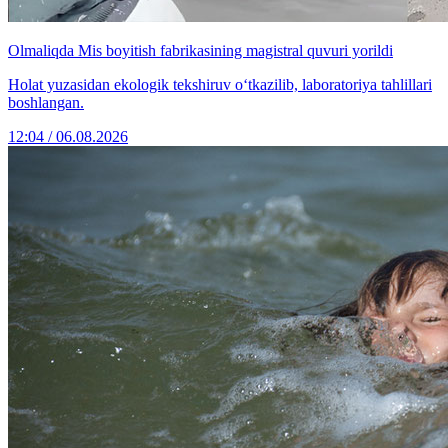
Olmaliqda Mis boyitish fabrikasining magistral quvuri yorildi
Holat yuzasidan ekologik tekshiruv o‘tkazilib, laboratoriya tahlillari
boshlangan.
12:04 / 06.08.2026