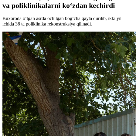
va poliklinikalarni ko‘zdan kechirdi
Buxoroda o‘tgan asrda ochilgan bog‘cha qayta qurilib, ikki yil
ichida 36 ta poliklinika rekonstruksiya qilinadi.