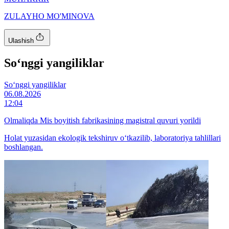
ZULAYHO MO'MINOVA
Ulashish
So‘nggi yangiliklar
So‘nggi yangiliklar
06.08.2026
12:04
Olmaliqda Mis boyitish fabrikasining magistral quvuri yorildi
Holat yuzasidan ekologik tekshiruv o‘tkazilib, laboratoriya tahlillari
boshlangan.