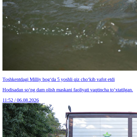
Toshkentdagi Milliy bog‘da 5 yoshli qiz cho‘kib vafot etdi
Hodisadan so‘ng dam olish maskani faoliyati vaqtincha to‘xtatilgan.
11:52 / 06.08.2026