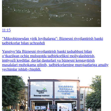
11:15
"Mikrobiznesdan yirik loyihalarga": Biznesni rivojlantirish banki
tadbirkorlar bilan uchrashdi
Yangiyo‘lda Biznesni rivojlantirish banki tashabbusi bilan
o‘tkazilgan ochiq muloqotda tadbirkorlikni moliyalashtirish,
imtiyozli kreditlar, davlat dasturlari va biznesni kengaytirish
masalalari muhokama qilinib, tadbirkorlarning murojaatlariga amaliy
yechimlar ishlab chiqildi.