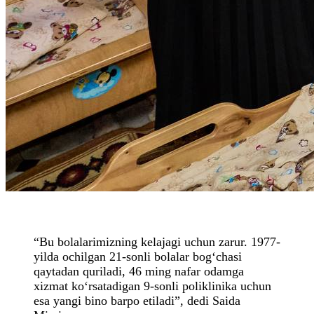
“Bu bolalarimizning kelajagi uchun zarur. 1977-
yilda ochilgan 21-sonli bolalar bog‘chasi
qaytadan quriladi, 46 ming nafar odamga
xizmat ko‘rsatadigan 9-sonli poliklinika uchun
esa yangi bino barpo etiladi”, dedi Saida