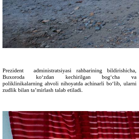
Prezident administratsiyasi rahbarining bildirishicha,
Buxoroda ko‘zdan kechirilgan bog‘cha va
poliklinikalarning ahvoli nihoyatda achinarli bo‘lib, ularni
zudlik bilan ta’mirlash talab etiladi.