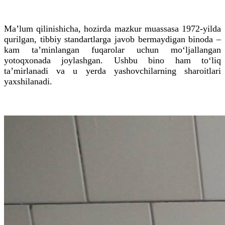
Ma’lum qilinishicha, hozirda mazkur muassasa 1972-yilda
qurilgan, tibbiy standartlarga javob bermaydigan binoda –
kam ta’minlangan fuqarolar uchun mo‘ljallangan
yotoqxonada joylashgan. Ushbu bino ham to‘liq
ta’mirlanadi va u yerda yashovchilarning sharoitlari
yaxshilanadi.