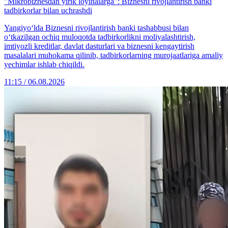
"Mikrobiznesdan yirik loyihalarga": Biznesni rivojlantirish banki
tadbirkorlar bilan uchrashdi
Yangiyo‘lda Biznesni rivojlantirish banki tashabbusi bilan
o‘tkazilgan ochiq muloqotda tadbirkorlikni moliyalashtirish,
imtiyozli kreditlar, davlat dasturlari va biznesni kengaytirish
masalalari muhokama qilinib, tadbirkorlarning murojaatlariga amaliy
yechimlar ishlab chiqildi.
11:15 / 06.08.2026