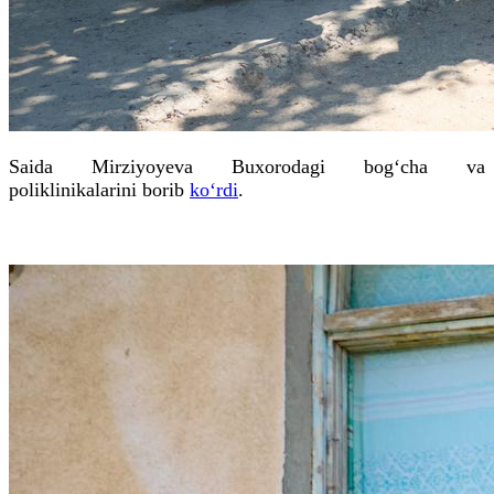
Saida Mirziyoyeva Buxorodagi bog‘cha va
poliklinikalarini borib
ko‘rdi
.