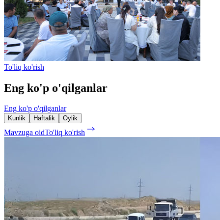
To'liq ko'rish
Eng ko'p o'qilganlar
Eng ko'p o'qilganlar
Kunlik
Haftalik
Oylik
Mavzuga oid
To'liq ko'rish