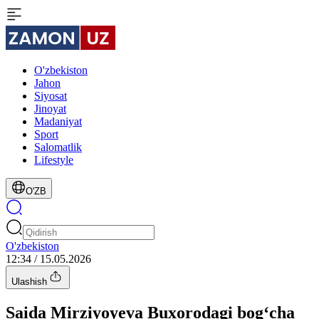
O'zbekiston
Jahon
Siyosat
Jinoyat
Madaniyat
Sport
Salomatlik
Lifestyle
O'ZB
O'zbekiston
12:34 / 15.05.2026
Ulashish
Saida Mirziyoyeva Buxorodagi bog‘cha