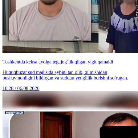
Toshkentda keksa ayolga tegajog‘lik qilgan yigit qamaldi
Huquqbuzar sud majlisida aybini tan olib, qilmishidan
pushaymonligini bildirgan va suddan yengillik berishni so‘ragan.
10:28 / 06.08.2026