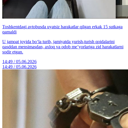
Toshkentdagi avtobusda uyatsiz harakatlar qilgan erkak 15 sutkaga
qamaldi
U jamoat joyida bo‘la turib, jamiyatda yurish-turish qoidalarini
qasddan mensimasdan, axloq va odob me’yorlariga zid harakatlarni
sodir etgan.
14:49 / 05.06.2026
14:49 / 05.06.2026