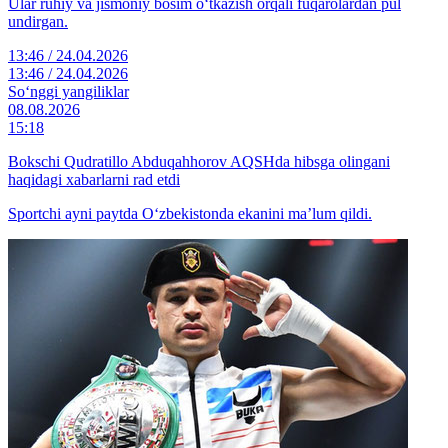
Ular ruhiy va jismoniy bosim o‘tkazish orqali fuqarolardan pul
undirgan.
13:46 / 24.04.2026
13:46 / 24.04.2026
So‘nggi yangiliklar
08.08.2026
15:18
Bokschi Qudratillo Abduqahhorov AQSHda hibsga olingani
haqidagi xabarlarni rad etdi
Sportchi ayni paytda O‘zbekistonda ekanini ma’lum qildi.