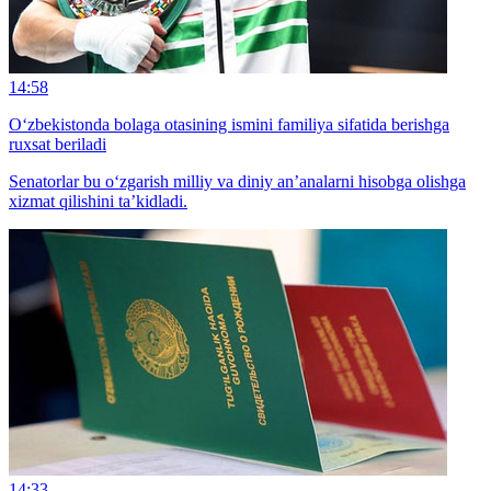
14:58
O‘zbekistonda bolaga otasining ismini familiya sifatida berishga
ruxsat beriladi
Senatorlar bu o‘zgarish milliy va diniy an’analarni hisobga olishga
xizmat qilishini ta’kidladi.
14:33