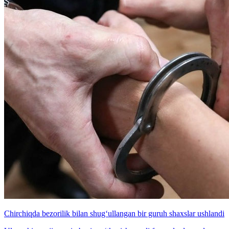
Chirchiqda bezorilik bilan shug‘ullangan bir guruh shaxslar ushlandi