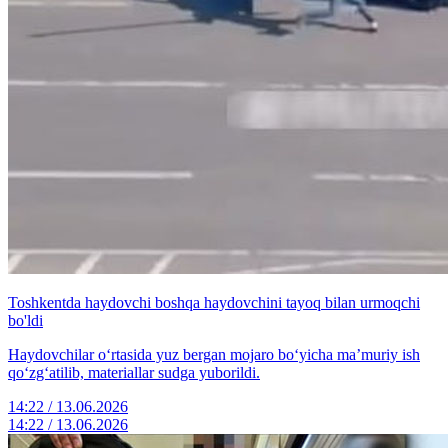
Toshkentda haydovchi boshqa haydovchini tayoq bilan urmoqchi
bo'ldi
Haydovchilar o‘rtasida yuz bergan mojaro bo‘yicha ma’muriy ish
qo‘zg‘atilib, materiallar sudga yuborildi.
14:22 / 13.06.2026
14:22 / 13.06.2026