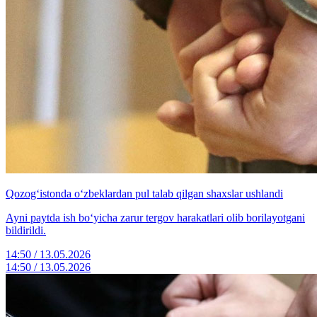
Qozog‘istonda o‘zbeklardan pul talab qilgan shaxslar ushlandi
Ayni paytda ish bo‘yicha zarur tergov harakatlari olib borilayotgani
bildirildi.
14:50 / 13.05.2026
14:50 / 13.05.2026