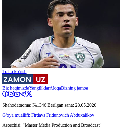
To'liq ko'rish
Biz haqimizda
Yangiliklar
Aloqa
Bizning jamoa
Shahodatnoma: №1346 Berilgan sana: 28.05.2020
G'oya muallifi: Firdavs Fridunovich Abduxalikov
Asoschisi: "Master Media Production and Broadcast"