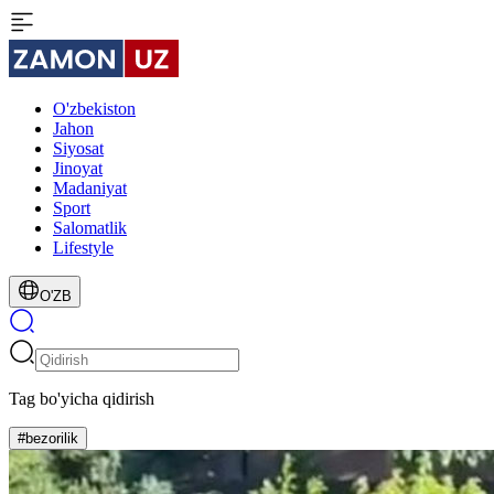
O'zbekiston
Jahon
Siyosat
Jinoyat
Madaniyat
Sport
Salomatlik
Lifestyle
O'ZB
Tag bo'yicha qidirish
#bezorilik