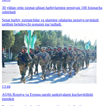
30 yildan ortiq xizmat qilgan harbiylarning pensiyasi 100 foizgacha
oshiriladi
Senat harbiy xizmatchilar va ularning oilalariga pensiya tayinlash
tartibini belgilovchi qonunni ma’qulladi.
13:44
AQSh Rossiya va Eronga qarshi sanksiyalarni kuchaytirilishi
mumkin