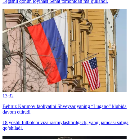
Tegishli qonun loyihasi Senat tomonidan ma’qullandi.
13:32
Behruz Karimov faoliyatini Shveysariyaning “Lugano” klubida
davom ettiradi
18 yoshli futbolchi viza rasmiylashtirilgach, yangi jamoasi safiga
qo‘shiladi.