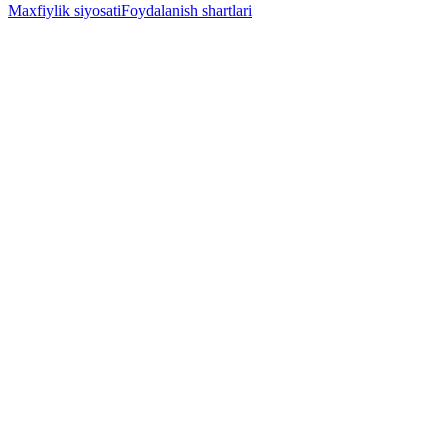
Maxfiylik siyosati
Foydalanish shartlari