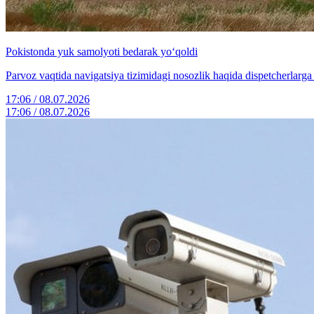
Pokistonda yuk samolyoti bedarak yo‘qoldi
Parvoz vaqtida navigatsiya tizimidagi nosozlik haqida dispetcherlarg
17:06 / 08.07.2026
17:06 / 08.07.2026