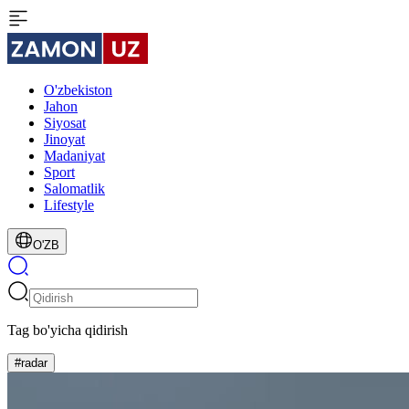
O'zbekiston
Jahon
Siyosat
Jinoyat
Madaniyat
Sport
Salomatlik
Lifestyle
O'ZB
Tag bo'yicha qidirish
#radar