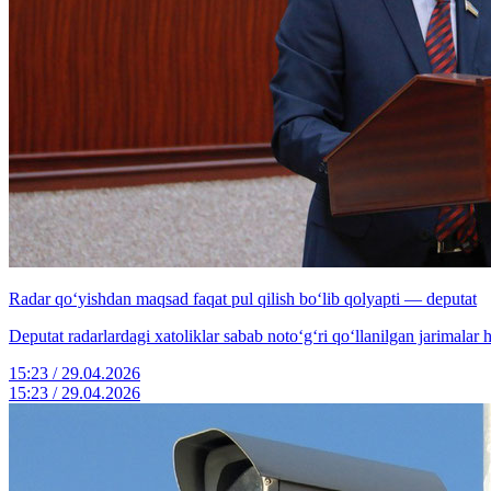
Radar qo‘yishdan maqsad faqat pul qilish bo‘lib qolyapti — deputat
Deputat radarlardagi xatoliklar sabab noto‘g‘ri qo‘llanilgan jarimalar h
15:23 / 29.04.2026
15:23 / 29.04.2026