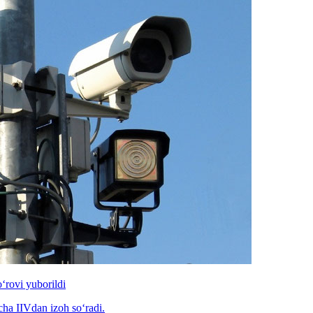
o‘rovi yuborildi
icha IIVdan izoh so‘radi.