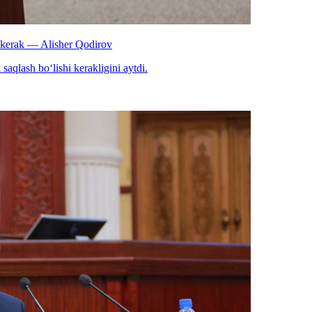
hi kerak — Alisher Qodirov
saqlash bo‘lishi kerakligini aytdi.