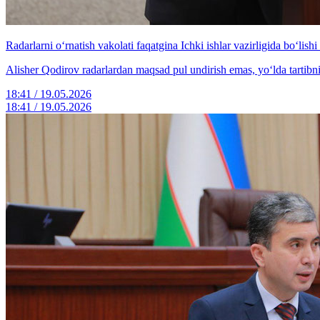
Radarlarni o‘rnatish vakolati faqatgina Ichki ishlar vazirligida bo‘lis
Alisher Qodirov radarlardan maqsad pul undirish emas, yo‘lda tartibni 
18:41 / 19.05.2026
18:41 / 19.05.2026