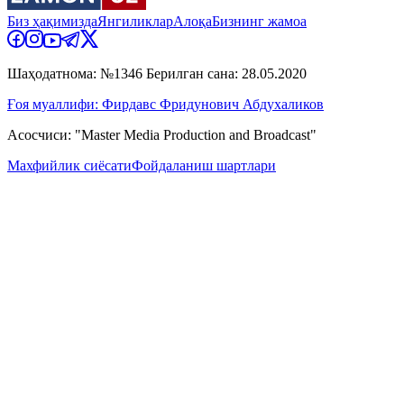
Биз ҳақимизда
Янгиликлар
Алоқа
Бизнинг жамоа
Шаҳодатнома: №1346 Берилган сана: 28.05.2020
Ғоя муаллифи: Фирдавс Фридунович Абдухаликов
Асосчиси: "Master Media Production and Broadcast"
Махфийлик сиёсати
Фойдаланиш шартлари