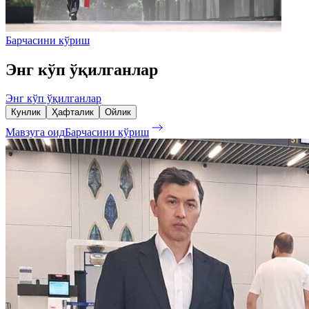
Барчасини кўриш
Энг кўп ўқилганлар
Энг кўп ўқилганлар
Кунлик
Ҳафталик
Ойлик
Мавзуга оид
Барчасини кўриш