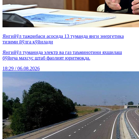
Янгийўл тажрибаси асосида 13 туманда янги энергетика
тизими йўлга қўйилади
Янгийўл туманида электр ва газ таъминотини яхшилаш
бўйича махсус штаб фаолият юритмоқда.
18:29 / 06.08.2026