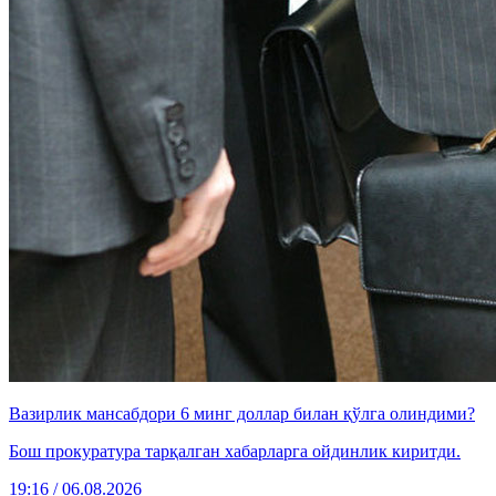
Вазирлик мансабдори 6 минг доллар билан қўлга олиндими?
Бош прокуратура тарқалган хабарларга ойдинлик киритди.
19:16 / 06.08.2026