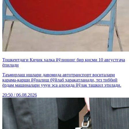
Тошкентдаги Кичик ҳалқа йўлининг бир қисми 10 августгача
ёпилади
Таъмирлаш ишлари давомида автотранспорт воситалари
қарама-қарши йўналиш бўйлаб ҳаракатланади, тез тиббий
ёрдам машиналари учун эса алоҳида йўлак ташкил этилади.
20:50 / 06.08.2026