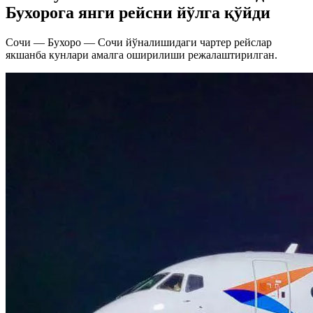
Бухорога янги рейсни йўлга қўйди
Сочи — Бухоро — Сочи йўналишидаги чартер рейслар
якшанба кунлари амалга оширилиши режалаштирилган.