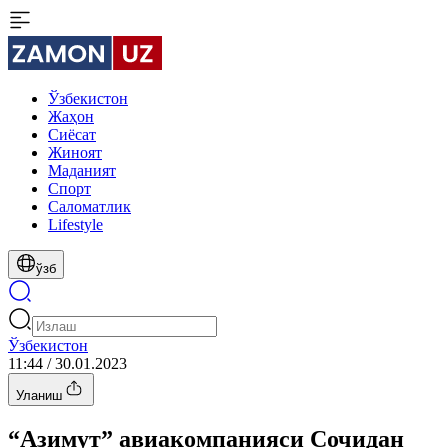
Ўзбекистон
Жаҳон
Сиёсат
Жиноят
Маданият
Спорт
Cаломатлик
Lifestyle
ўзб
Ўзбекистон
11:44 / 30.01.2023
Уланиш
“Азимут” авиакомпанияси Сочидан