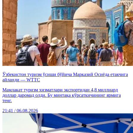
Ўзбекистон туризм ўсиши бўйича Марказий Осиёда етакчига
айланди — WTTC
Мамлакат туризм хизматлари экспортидан 4,8 миллиард
доллар даромад олди. Бу минтақа кўрсаткичининг ярмига
тенг.
21:41 / 06.08.2026