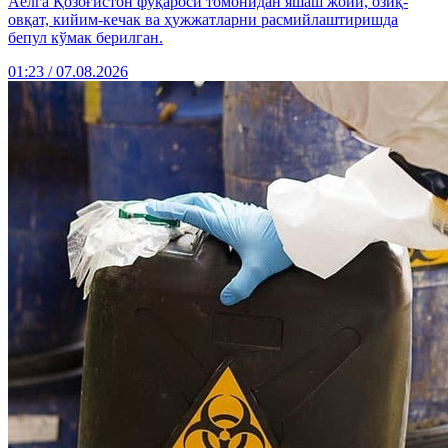
Аёлга Қозоғистон фуқароси томонидан яшаш жойи, озиқ-
овқат, кийим-кечак ва ҳужжатларни расмийлаштиришда
бепул кўмак берилган.
01:23 / 07.08.2026