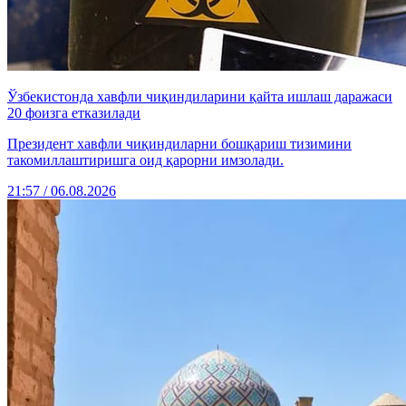
Ўзбекистонда хавфли чиқиндиларини қайта ишлаш даражаси
20 фоизга етказилади
Президент хавфли чиқиндиларни бошқариш тизимини
такомиллаштиришга оид қарорни имзолади.
21:57 / 06.08.2026