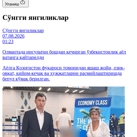
Уланиш
Cўнгги янгиликлар
Cўнгги янгиликлар
07.08.2026
01:23
Олмаотада инсультни бошдан кечирган ўзбекистонлик аёл
ватанга қайтарилди
Аёлга Қозоғистон фуқароси томонидан яшаш жойи, озиқ-
овқат, кийим-кечак ва ҳужжатларни расмийлаштиришда
бепул кўмак берилган.