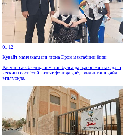
01:12
Қувайт мамлакатдаги ягона Эрон мактабини ёпди
Расмий сабаб очиқланмаган бўлса-да, қарор минтақадаги
кескин геосиёсий вазият фонида қабул қилингани қайд
этилмоқда.