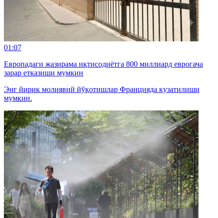
01:07
Европадаги жазирама иқтисодиётга 800 миллиард еврогача
зарар етказиши мумкин
Энг йирик молиявий йўқотишлар Францияда кузатилиши
мумкин.