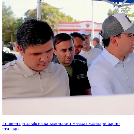
Тошкентда хавфсиз ва замонавий жамоат жойлари барпо
этилади