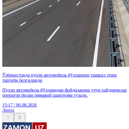
Ўзбекистонда пулли автомобиль йўлларини ташкил этиш
тартиби белгиланди
Пулли автомобиль йўлларидан фойдаланиш учун ҳайдовчилар
оператор билан оммавий шартнома тузади.
15:17 / 06.08.2026
Лента