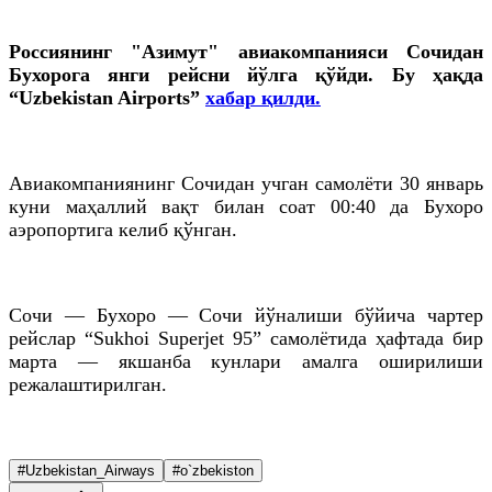
Россиянинг "Азимут" авиакомпанияси Сочидан
Бухорога янги рейсни йўлга қўйди. Бу ҳақда
“Uzbekistan Airports”
хабар қилди.
Авиакомпаниянинг Сочидан учган самолёти 30 январь
куни маҳаллий вақт билан соат 00:40 да Бухоро
аэропортига келиб қўнган.
Сочи — Бухоро — Сочи йўналиши бўйича чартер
рейслар “Sukhoi Superjet 95” самолётида ҳафтада бир
марта — якшанба кунлари амалга оширилиши
режалаштирилган.
#Uzbekistan_Airways
#o`zbekiston