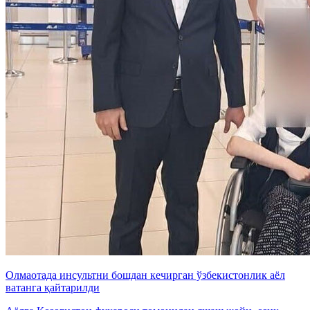
Олмаотада инсультни бошдан кечирган ўзбекистонлик аёл
ватанга қайтарилди