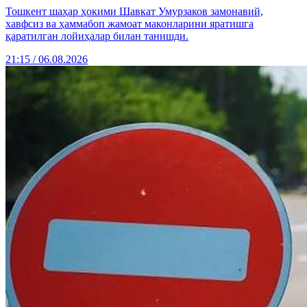
Тошкент шаҳар ҳокими Шавкат Умурзаков замонавий,
хавфсиз ва ҳаммабоп жамоат маконларини яратишга
қаратилган лойиҳалар билан танишди.
21:15 / 06.08.2026