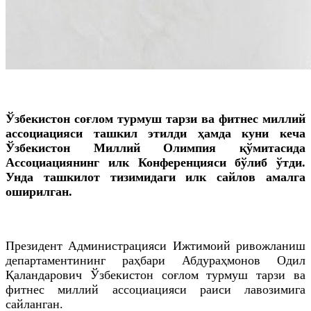
Ўзбекистон соғлом турмуш тарзи ва фитнес миллий
ассоциацияси ташкил этилди ҳамда куни кеча
Ўзбекистон Миллий Олимпия қўмитасида
Ассоциациянинг илк Конференцияси бўлиб ўтди.
Унда ташкилот тизимидаги илк сайлов амалга
оширилган.
Президент Администрацияси Ижтимоий ривожланиш
департаментининг раҳбари
Абдураҳмонов
Одил
Қаландарович
Ўзбекистон соғлом турмуш тарзи ва
фитнес миллий ассоциацияси раиси лавозимига
сайланган.