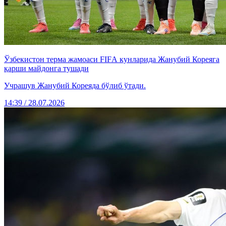
Ўзбекистон терма жамоаси FIFА кунларида Жанубий Кореяга
қарши майдонга тушади
Учрашув Жанубий Кореяда бўлиб ўтади.
14:39 / 28.07.2026