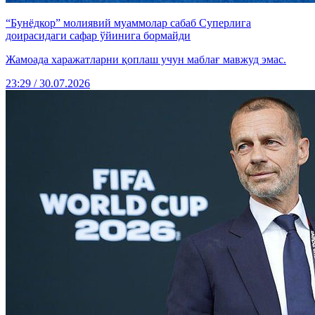
“Бунёдкор” молиявий муаммолар сабаб Суперлига
доирасидаги сафар ўйинига бормайди
Жамоада харажатларни қоплаш учун маблағ мавжуд эмас.
23:29 / 30.07.2026