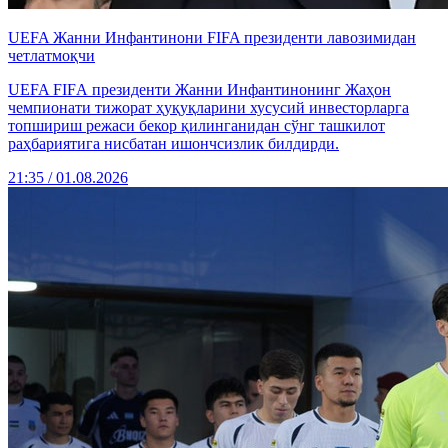
UEFA Жанни Инфантинони FIFA президенти лавозимидан
четлатмоқчи
UEFA FIFА президенти Жанни Инфантинонинг Жаҳон
чемпионати тижорат ҳуқуқларини хусусий инвесторларга
топшириш режаси бекор қилинганидан сўнг ташкилот
раҳбариятига нисбатан ишончсизлик билдирди.
21:35 / 01.08.2026