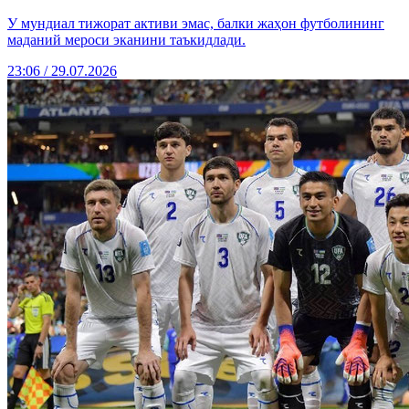
У мундиал тижорат активи эмас, балки жаҳон футболининг
маданий мероси эканини таъкидлади.
23:06 / 29.07.2026