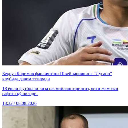
Беҳруз Каримов фаолиятини Швейцариянинг “Лугано”
клубида давом эттиради
18 ёшли футболчи виза расмийлаштирилгач, янги жамоаси
сафига қўшилади.
13:32 / 08.08.2026