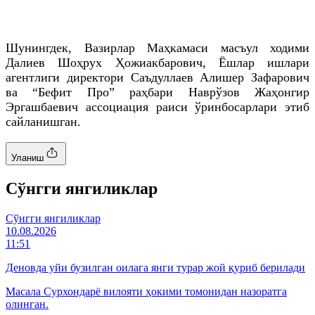
Шунингдек, Вазирлар Маҳкамаси масъул ходими
Далиев
Шоҳрух
Ҳожиакбарович, Ёшлар ишлари
агентлиги директори
Саъдуллаев
Алишер
Зафарович
ва “
Бефит
Про
” раҳбари Наврўзов Жаҳонгир
Эргашбаевич
ассоциация раиси ўринбосарлари этиб
сайланишган.
Уланиш
Cўнгги янгиликлар
Cўнгги янгиликлар
10.08.2026
11:51
Деновда уйи бузилган оилага янги турар жой қуриб берилади
Масала Сурхондарё вилояти ҳокими томонидан назоратга
олинган.