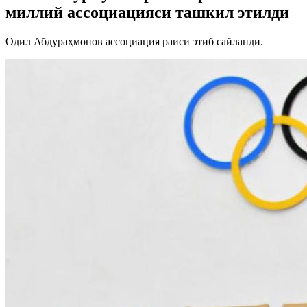
миллий ассоциацияси ташкил этилди
Одил Абдураҳмонов ассоциация раиси этиб сайланди.