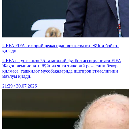
UEFA FIFA тижорий режасидан воз кечмаса, ЖЧни бойкот
қилади
UEFA ва унга аъзо 55 та миллий футбол ассоциацияси FIFA
Жаҳон чемпионати бўйича янги тижорий режасини бекор
қилмаса, ташкилот мусобақаларида иштирок этмаслигини
маълум қилди.
21:29 / 30.07.2026