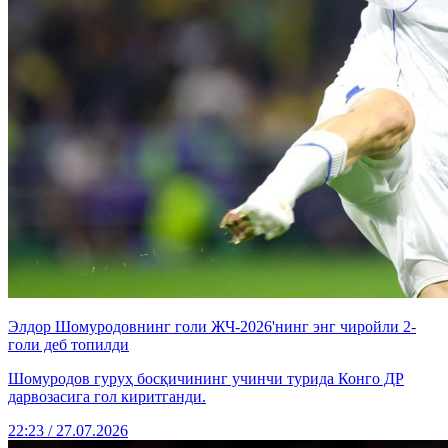
Элдор Шомуродовнинг голи ЖЧ-2026'нинг энг чиройли 2-
голи деб топилди
Шомуродов гуруҳ босқичининг учинчи турида Конго ДР
дарвозасига гол киритганди.
22:23 / 27.07.2026