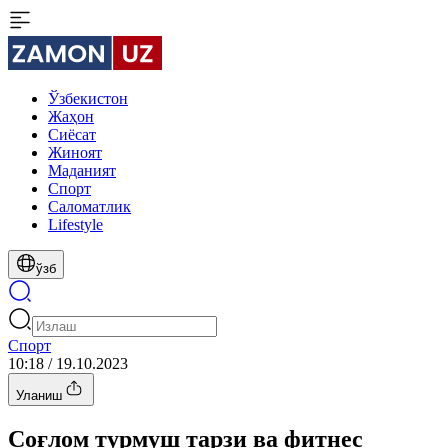
Ўзбекистон
Жаҳон
Сиёсат
Жиноят
Маданият
Спорт
Cаломатлик
Lifestyle
ўзб
Спорт
10:18 / 19.10.2023
Уланиш
Соғлом турмуш тарзи ва фитнес