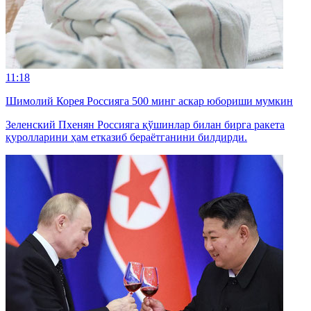
11:18
Шимолий Корея Россияга 500 минг аскар юбориши мумкин
Зеленский Пхенян Россияга қўшинлар билан бирга ракета
қуролларини ҳам етказиб бераётганини билдирди.