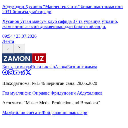
Абдуқодир Ҳусанов “Манчестер Сити” билан шартномасини
2031 йилгача узайтиради
Ҳусанов ўтган мавсум клуб сафида 37 та учрашув ўтказиб,
жамоанинг асосий ҳимоячиларидан бирига айланди.
09:54 / 23.07.2026
Лента
Биз ҳақимизда
Янгиликлар
Алоқа
Бизнинг жамоа
Шаҳодатнома: №1346 Берилган сана: 28.05.2020
Ғоя муаллифи: Фирдавс Фридунович Абдухаликов
Асосчиси: "Master Media Production and Broadcast"
Махфийлик сиёсати
Фойдаланиш шартлари