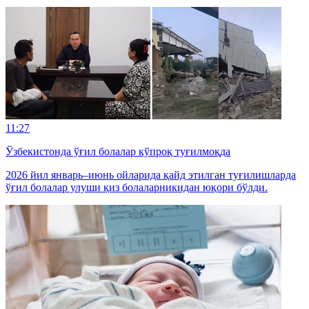
11:27
Ўзбекистонда ўғил болалар кўпроқ туғилмоқда
2026 йил январь–июнь ойларида қайд этилган туғилишларда
ўғил болалар улуши қиз болаларникидан юқори бўлди.