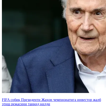
FIFA собиқ Президенти Жаҳон чемпионатига инвестор жалб
этиш режасини танқид қилди