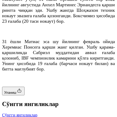
йилнинг августида
Анхел
Мартинес
Эрнандесга
қарши
рингга чиққан эди. Ушбу жангда
Шоҳжахон
техник
нокаут эвазига ғалаба қозонганди. Боксчимиз ҳисобида
23 ғалаба (20
таси
нокаут) бор.
31 ёшли
Матиас
эса шу йилнинг февраль ойида
Херемиас
Понсега
қарши жанг қилган. Ушбу қарама-
қаршиликда
Сабриэл
муддатидан аввал ғалаба
қозониб, IBF чемпионлик камарини қўлга киритганди.
Унинг ҳисобида 19 ғалаба (барчаси нокаут билан) ва
битта мағлубият бор.
Уланиш
Cўнгги янгиликлар
Cўнгги янгиликлар