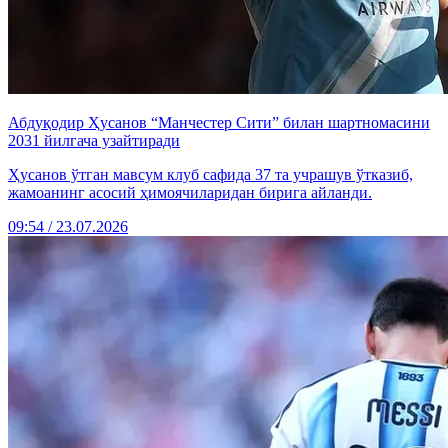
Абдуқодир Ҳусанов “Манчестер Сити” билан шартномасини
2031 йилгача узайтиради
Ҳусанов ўтган мавсум клуб сафида 37 та учрашув ўтказиб,
жамоанинг асосий ҳимоячиларидан бирига айланди.
09:54 / 23.07.2026