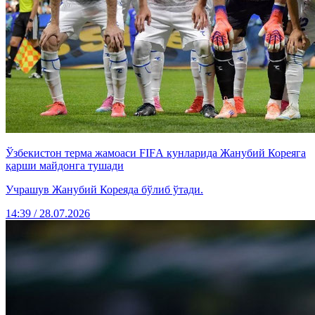
Ўзбекистон терма жамоаси FIFА кунларида Жанубий Кореяга
қарши майдонга тушади
Учрашув Жанубий Кореяда бўлиб ўтади.
14:39 / 28.07.2026