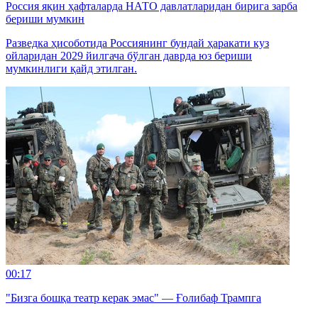
Россия яқин ҳафталарда НАТО давлатларидан бирига зарба
бериши мумкин
Разведка ҳисоботида Россиянинг бундай ҳаракати куз
ойларидан 2029 йилгача бўлган даврда юз бериши
мумкинлиги қайд этилган.
00:17
"Бизга бошқа театр керак эмас" — Ғолибаф Трампга