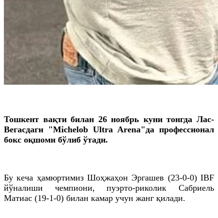
Тошкент вақти билан 26 ноябрь куни тонгда Лас-
Вегасдаги
"Michelob Ultra Arena"
да
профессионал
бокс оқшоми бўлиб ўтади.
Бу кеча ҳамюртимиз
Шоҳжаҳон
Эргашев (23-0-0) IBF
йўналиши чемпиони,
пуэрто
-
риколик
Сабриель
Матиас
(19-1-0) билан камар учун жанг қилади.