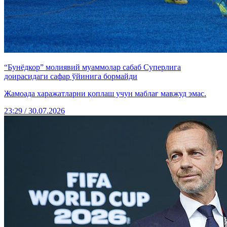
“Бунёдкор” молиявий муаммолар сабаб Суперлига
доирасидаги сафар ўйинига бормайди
Жамоада харажатларни қоплаш учун маблағ мавжуд эмас.
23:29 / 30.07.2026