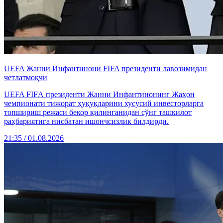
UEFA Жанни Инфантинони FIFA президенти лавозимидан
четлатмоқчи
UEFA FIFА президенти Жанни Инфантинонинг Жаҳон
чемпионати тижорат ҳуқуқларини хусусий инвесторларга
топшириш режаси бекор қилинганидан сўнг ташкилот
раҳбариятига нисбатан ишончсизлик билдирди.
21:35 / 01.08.2026