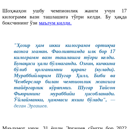
Шоҳжаҳон
ушбу чемпионлик жанги учун 17
килограмм вазн ташлашига тўғри келди. Бу ҳақда
боксчининг ўзи
маълум қилди.
"Ҳозир ҳам икки килограмм ортиқча
вазнга эгаман. Фаолиятимда илк бор 17
килограмм вазн ташлашга тўғри келди.
Бунақаси ҳали бўлмаганди. Озғин, кичкина
бўлиб қолганимни
қаранг
(кулади).
Мураббийларим
Шугар
Ҳилл
, Биби ва
Чемберслар
билан чемпионлик жангига
тайёргарлик кўряпмиз.
Шугар
Тайсон
Фьюрининг
мураббийи ҳисобланади.
Ўйлайманки
, ҳаммаси яхши бўлади",
—
деган Эргашев.
Маълумот учун, 31 ёшли Эргашев сўнгги бор 2022