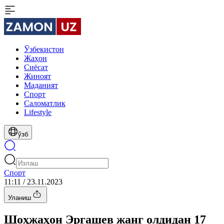
Ўзбекистон
Жаҳон
Сиёсат
Жиноят
Маданият
Спорт
Cаломатлик
Lifestyle
ўзб
Спорт
11:11 / 23.11.2023
Уланиш
Шоҳжаҳон Эргашев жанг олдидан 17