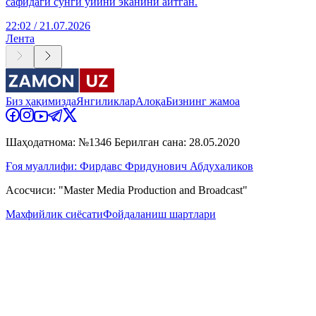
сафидаги сўнги ўйини эканини айтган.
22:02 / 21.07.2026
Лента
Биз ҳақимизда
Янгиликлар
Алоқа
Бизнинг жамоа
Шаҳодатнома: №1346 Берилган сана: 28.05.2020
Ғоя муаллифи: Фирдавс Фридунович Абдухаликов
Асосчиси: "Master Media Production and Broadcast"
Махфийлик сиёсати
Фойдаланиш шартлари