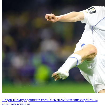
Элдор Шомуродовнинг голи ЖЧ-2026'нинг энг чиройли 2-
голи деб топилди