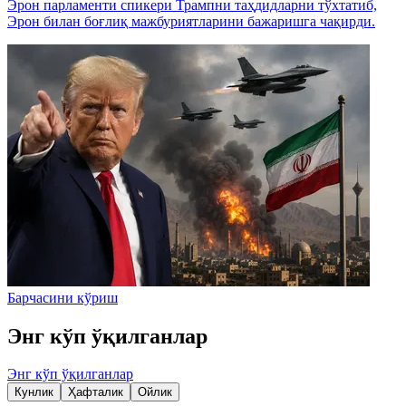
Эрон парламенти спикери Трампни таҳдидларни тўхтатиб,
Эрон билан боғлиқ мажбуриятларини бажаришга чақирди.
Барчасини кўриш
Энг кўп ўқилганлар
Энг кўп ўқилганлар
Кунлик
Ҳафталик
Ойлик