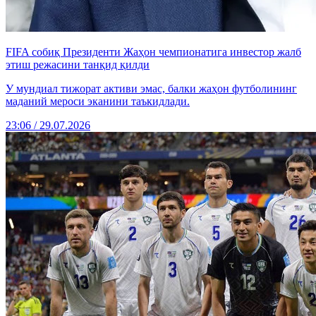
FIFA собиқ Президенти Жаҳон чемпионатига инвестор жалб
этиш режасини танқид қилди
У мундиал тижорат активи эмас, балки жаҳон футболининг
маданий мероси эканини таъкидлади.
23:06 / 29.07.2026