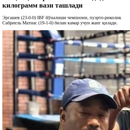
килограмм вазн ташлади
Эргашев (23-0-0) IBF йўналиши чемпиони, пуэрто-риколик
Сабриель Матиас (19-1-0) билан камар учун жанг қилади.