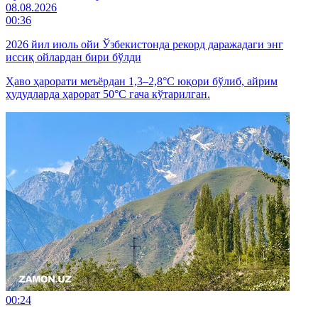
08.08.2026
00:36
2026 йил июль ойи Ўзбекистонда рекорд даражадаги энг
иссиқ ойлардан бири бўлди
Ҳаво ҳарорати меъёрдан 1,3–2,8°C юқори бўлиб, айрим
ҳудудларда ҳарорат 50°C гача кўтарилган.
00:24