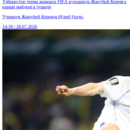
Ўзбекистон терма жамоаси FIFА кунларида Жанубий Кореяга
қарши майдонга тушади
Учрашув Жанубий Кореяда бўлиб ўтади.
14:39 / 28.07.2026