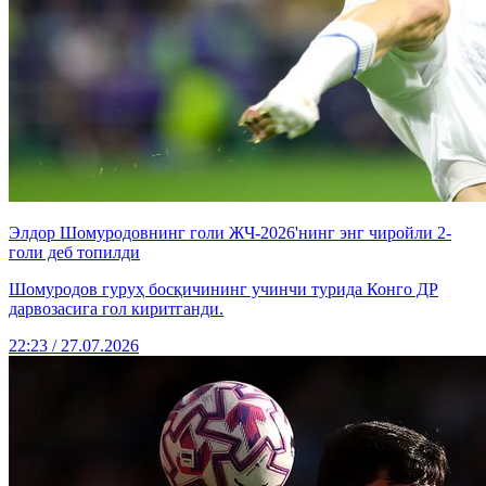
Элдор Шомуродовнинг голи ЖЧ-2026'нинг энг чиройли 2-
голи деб топилди
Шомуродов гуруҳ босқичининг учинчи турида Конго ДР
дарвозасига гол киритганди.
22:23 / 27.07.2026