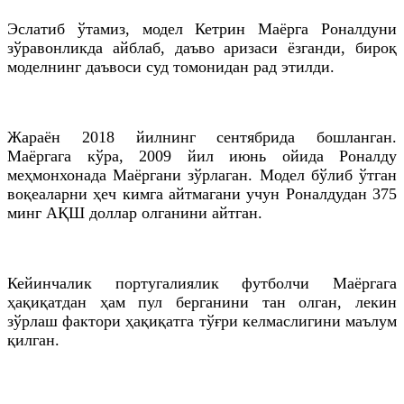
Эслатиб ўтамиз, модел Кетрин Маёрга Роналдуни
зўравонликда айблаб, даъво аризаси ёзганди, бироқ
моделнинг даъвоси суд томонидан рад этилди.
Жараён 2018 йилнинг сентябрида бошланган.
Маёргага кўра, 2009 йил июнь ойида Роналду
меҳмонхонада Маёргани зўрлаган. Модел бўлиб ўтган
воқеаларни ҳеч кимга айтмагани учун Роналдудан 375
минг АҚШ доллар олганини айтган.
Кейинчалик португалиялик футболчи Маёргага
ҳақиқатдан ҳам пул берганини тан олган, лекин
зўрлаш фактори ҳақиқатга тўғри келмаслигини маълум
қилган.