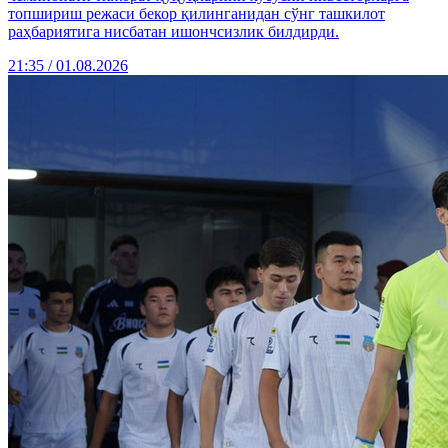
топшириш режаси бекор қилинганидан сўнг ташкилот
раҳбариятига нисбатан ишончсизлик билдирди.
21:35 / 01.08.2026