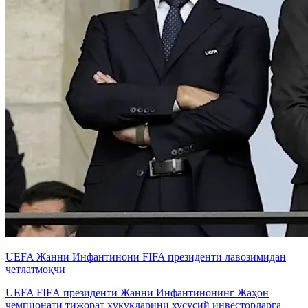
UEFA Жанни Инфантинони FIFA президенти лавозимидан
четлатмоқчи
UEFA FIFА президенти Жанни Инфантинонинг Жаҳон
чемпионати тижорат ҳуқуқларини хусусий инвесторларга