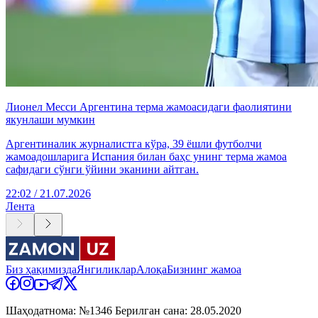
Лионел Месси Аргентина терма жамоасидаги фаолиятини
якунлаши мумкин
Аргентиналик журналистга кўра, 39 ёшли футболчи
жамоадошларига Испания билан баҳс унинг терма жамоа
сафидаги сўнги ўйини эканини айтган.
22:02 / 21.07.2026
Лента
Биз ҳақимизда
Янгиликлар
Алоқа
Бизнинг жамоа
Шаҳодатнома: №1346 Берилган сана: 28.05.2020