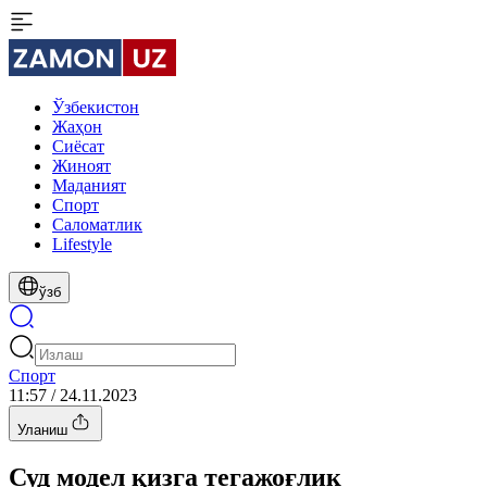
Ўзбекистон
Жаҳон
Сиёсат
Жиноят
Маданият
Спорт
Cаломатлик
Lifestyle
ўзб
Спорт
11:57 / 24.11.2023
Уланиш
Суд модел қизга тегажоғлик