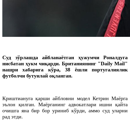
Суд зўрлашда айбланаётган ҳужумчи Роналдуга
нисбатан ҳукм чиқарди. Британиянинг "Daily Mail"
нашри хабарига кўра, 38 ёшли португалиялик
футболчи бутунлай оқланган.
Криштиануга қарши айбловни модел Кетрин Маёрга
эълон қилган. Маёрганинг адвокатлари ишни қайта
очишга яна бир бор уриниб кўрди, аммо суд уларни
рад этди.