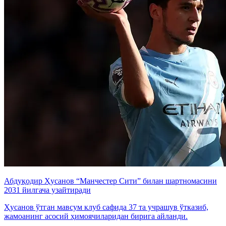
Абдуқодир Ҳусанов “Манчестер Сити” билан шартномасини
2031 йилгача узайтиради
Ҳусанов ўтган мавсум клуб сафида 37 та учрашув ўтказиб,
жамоанинг асосий ҳимоячиларидан бирига айланди.