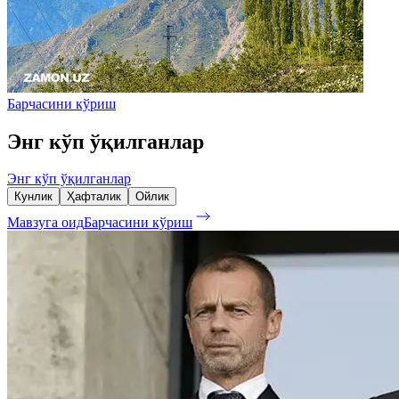
Барчасини кўриш
Энг кўп ўқилганлар
Энг кўп ўқилганлар
Кунлик
Ҳафталик
Ойлик
Мавзуга оид
Барчасини кўриш