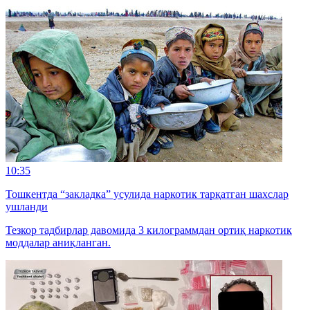
10:35
Тошкентда “закладка” усулида наркотик тарқатган шахслар
ушланди
Тезкор тадбирлар давомида 3 килограммдан ортиқ наркотик
моддалар аниқланган.