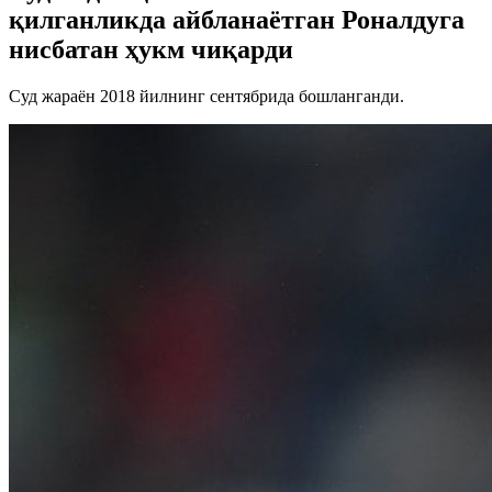
қилганликда айбланаётган Роналдуга
нисбатан ҳукм чиқарди
Суд жараён 2018 йилнинг сентябрида бошланганди.