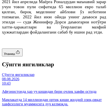
2021 йил апрелида Маёрга Роналдудан маънавий зарар
учун товон пули сифатида 65 миллион евро талаб
қилган, бироқ моделнинг айблови ўз исботини
топмаган. 2022 йил
июн
ойида унинг даъвоси рад
этилди — судя
Женнифер
Дорси даъвогарни нотўғри
хатти
-ҳаракатлари ва ўғирланган махфий
ҳужжатлардан фойдалангани сабаб бу ишни рад этди.
Уланиш
Cўнгги янгиликлар
Cўнгги янгиликлар
08.08.2026
10:43
Афғонистонда ҳар уч кишидан бири очлик хавфи остида
Мамлакатда 14 миллиондан ортиқ киши жиддий озиқ-овқат
хавфсизлиги муаммосига дуч келмоқда.