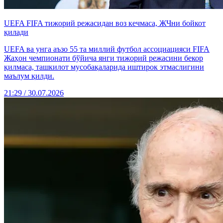
UEFA FIFA тижорий режасидан воз кечмаса, ЖЧни бойкот
қилади
UEFA ва унга аъзо 55 та миллий футбол ассоциацияси FIFA
Жаҳон чемпионати бўйича янги тижорий режасини бекор
қилмаса, ташкилот мусобақаларида иштирок этмаслигини
маълум қилди.
21:29 / 30.07.2026