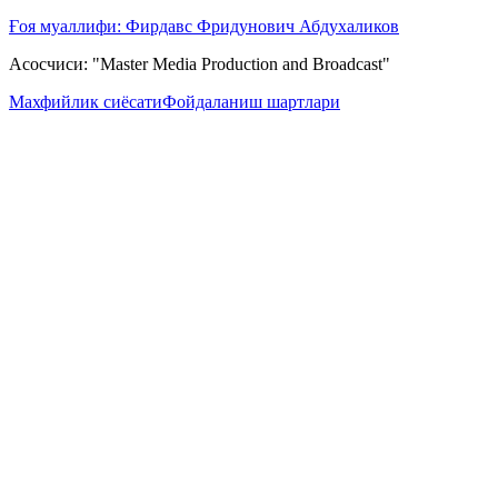
Ғоя муаллифи: Фирдавс Фридунович Абдухаликов
Асосчиси: "Master Media Production and Broadcast"
Махфийлик сиёсати
Фойдаланиш шартлари