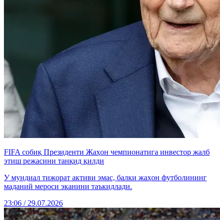
FIFA собиқ Президенти Жаҳон чемпионатига инвестор жалб
этиш режасини танқид қилди
У мундиал тижорат активи эмас, балки жаҳон футболининг
маданий мероси эканини таъкидлади.
23:06 / 29.07.2026