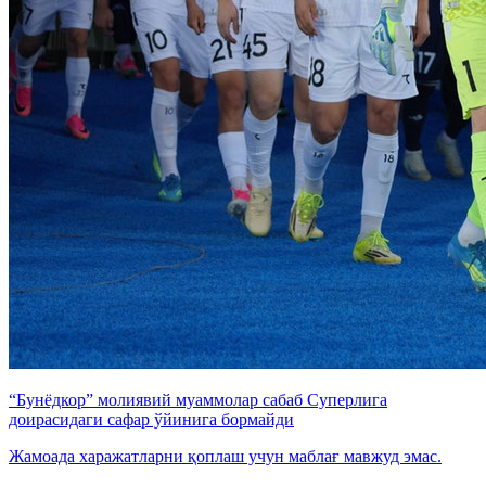
“Бунёдкор” молиявий муаммолар сабаб Суперлига
доирасидаги сафар ўйинига бормайди
Жамоада харажатларни қоплаш учун маблағ мавжуд эмас.