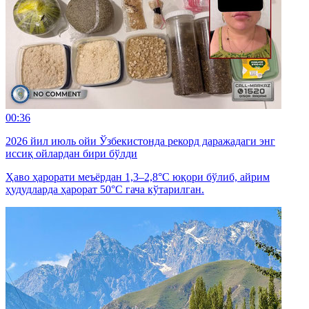
00:36
2026 йил июль ойи Ўзбекистонда рекорд даражадаги энг
иссиқ ойлардан бири бўлди
Ҳаво ҳарорати меъёрдан 1,3–2,8°C юқори бўлиб, айрим
ҳудудларда ҳарорат 50°C гача кўтарилган.