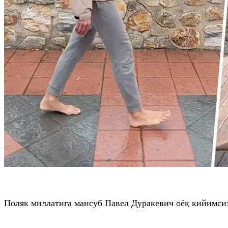
Поляк миллатига мансуб
Павел
Дуракевич
оёқ кийимсиз