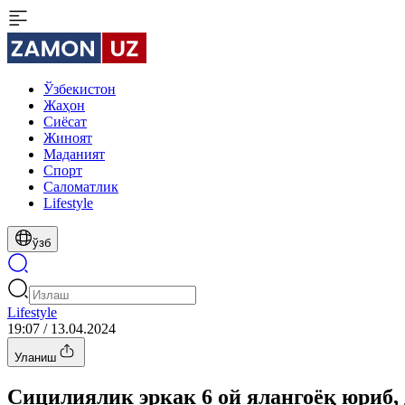
Ўзбекистон
Жаҳон
Сиёсат
Жиноят
Маданият
Спорт
Cаломатлик
Lifestyle
ўзб
Lifestyle
19:07 / 13.04.2024
Уланиш
Сицилиялик эркак 6 ой ялангоёқ юриб,