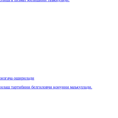
фоизгача оширилади
йинлаш тартибини белгиловчи қонунни маъқуллади.