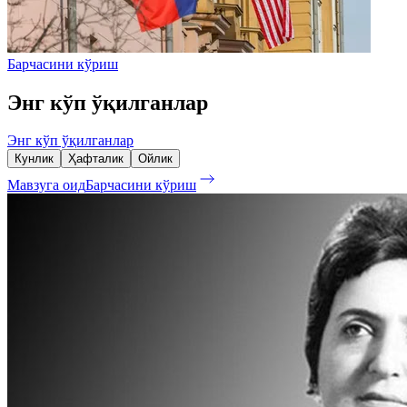
Барчасини кўриш
Энг кўп ўқилганлар
Энг кўп ўқилганлар
Кунлик
Ҳафталик
Ойлик
Мавзуга оид
Барчасини кўриш