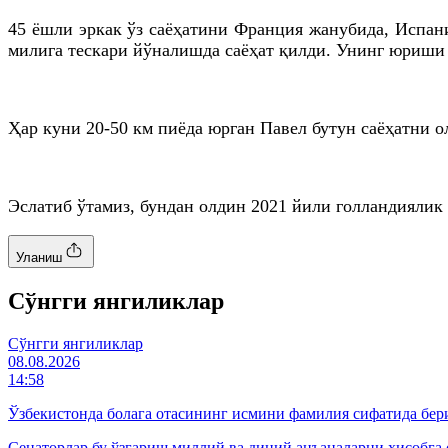
45 ёшли эркак ўз саёҳатини Франция жанубида, Испан
милига тескари йўналишда саёҳат қилди. Унинг юриши
Ҳар куни 20-50
км
пиёда юрган
Павел
бутун саёҳатни о
Эслатиб ўтамиз, бундан олдин 2021 йили голландиялик
Уланиш
Cўнгги янгиликлар
Cўнгги янгиликлар
08.08.2026
14:58
Ўзбекистонда болага отасининг исмини фамилия сифатида бер
Сенаторлар бу ўзгариш миллий ва диний анъаналарни ҳисобга