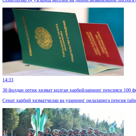
14:33
30 йилдан ортиқ хизмат қилган ҳарбийларнинг пенсияси 100 
Сенат ҳарбий хизматчилар ва уларнинг оилаларига пенсия та