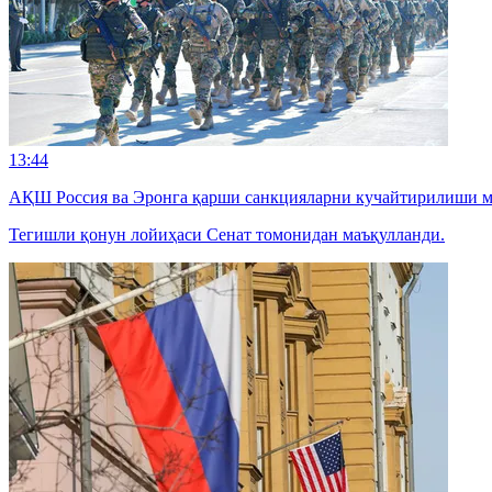
13:44
АҚШ Россия ва Эронга қарши санкцияларни кучайтирилиши 
Тегишли қонун лойиҳаси Сенат томонидан маъқулланди.