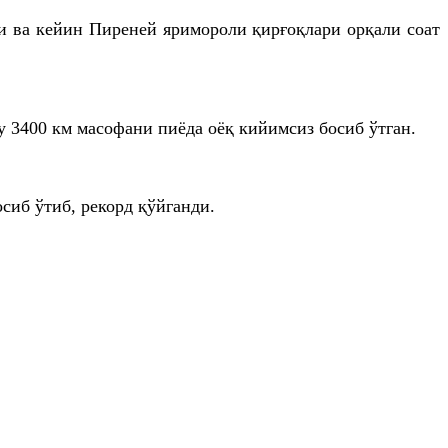
ди ва кейин
Пиреней
яримороли қирғоқлари орқали соат
 у 3400
км
масофани пиёда оёқ кийимсиз босиб ўтган.
сиб ўтиб, рекорд қўйганди.