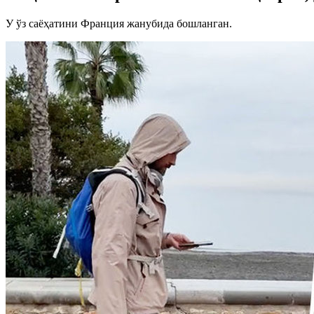
У ўз саёҳатини Франция жанубида бошланган.