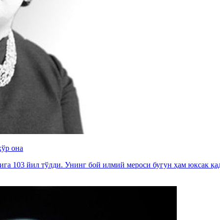
хўр она
га 103 йил тўлди. Унинг бой илмий мероси бугун ҳам юксак қа