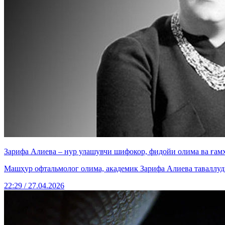
Зарифа Алиева – нур улашувчи шифокор, фидойи олима ва ғам
Машҳур офтальмолог олима, академик Зарифа Алиева таваллуди
22:29 / 27.04.2026