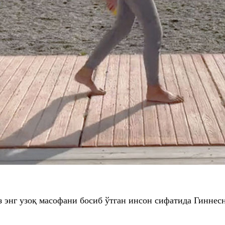
 энг узоқ масофани босиб ўтган инсон сифатида
Гиннес