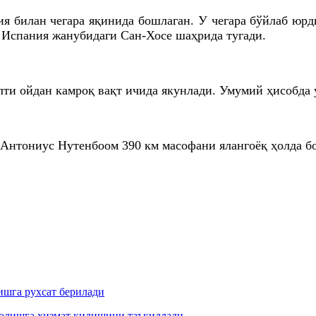
ия билан чегара яқинида бошлаган. У чегара бўйлаб юр
 Испания жанубидаги Сан-
Хосе
шаҳрида тугади.
лти ойдан камроқ вақт ичида якунлади. Умумий ҳисобда
Антониус
Нутенбоом
390
км
масофани ялангоёқ ҳолда бо
ишга рухсат берилади
 олишга хизмат қилишини таъкидлади.