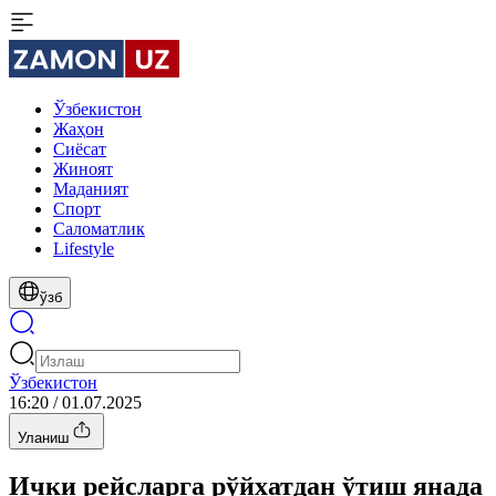
Ўзбекистон
Жаҳон
Сиёсат
Жиноят
Маданият
Спорт
Cаломатлик
Lifestyle
ўзб
Ўзбекистон
16:20 / 01.07.2025
Уланиш
Ички рейсларга рўйхатдан ўтиш янада