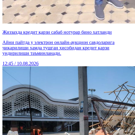
Жиззахда кредит қарзи сабаб нотурар бино хатланди
Айни пайтда у электрон онлайн-аукцион савдоларига
чиқарилиши ҳамда тушган ҳисобидан кредит қарзи
ундирилиши таъминланади.
12:45 / 10.08.2026