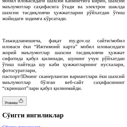
мобил иловасидаги шахсий кабинетига кириб, шахсий
маълумотлар саҳифасига ўтади ва электрон шаклда
шахсни тасдиқловчи ҳужжатларни рўйхатдан ўтиш
жойидаги ходимга кўрсатади.
Таъкидланишича, фақат my.gov.uz сайти/мобил
иловаси ёки “Ижтимоий карта” мобил иловасидаги
жорий маълумотлар шахсни тасдиқловчи ҳужжат
сифатида қабул қилинади, шунинг учун рўйхатдан
ўтиш пайтида шу каби ҳужжатларнинг нусхалари,
фотосуратлари,
паспорт/ID
нинг
сканерланган
вариантлари ёки шахсий
маълумотлар бўлган
веб
-сайт саҳифасининг
“
скриншот
”
лари
қабул қилинмайди.
Уланиш
Cўнгги янгиликлар