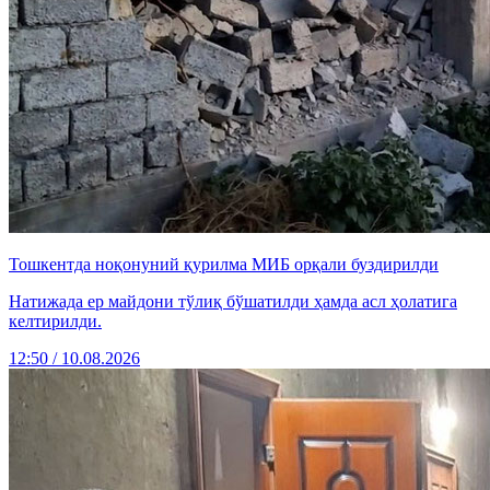
Тошкентда ноқонуний қурилма МИБ орқали буздирилди
Натижада ер майдони тўлиқ бўшатилди ҳамда асл ҳолатига
келтирилди.
12:50 / 10.08.2026