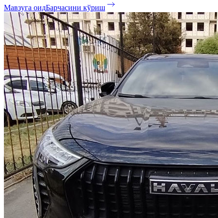
Мавзуга оид
Барчасини кўриш