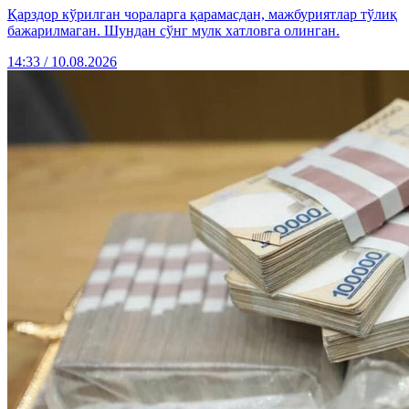
Қарздор кўрилган чораларга қарамасдан, мажбуриятлар тўлиқ
бажарилмаган. Шундан сўнг мулк хатловга олинган.
14:33 / 10.08.2026