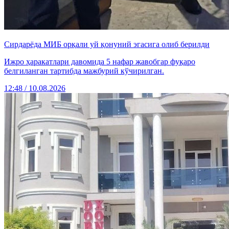
Сирдарёда МИБ орқали уй қонуний эгасига олиб берилди
Ижро ҳаракатлари давомида 5 нафар жавобгар фуқаро
белгиланган тартибда мажбурий кўчирилган.
12:48 / 10.08.2026