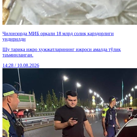
Чилонзорда МИБ орқали 18 млрд солиқ қарздорлиги
ундирилди
Шу тариқа ижро ҳужжатларининг ижроси амалда тўлиқ
таъминланган.
14:28 / 10.08.2026