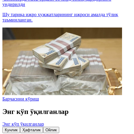
ундирилди
Шу тариқа ижро ҳужжатларининг ижроси амалда тўлиқ
таъминланган.
Барчасини кўриш
Энг кўп ўқилганлар
Энг кўп ўқилганлар
Кунлик
Ҳафталик
Ойлик