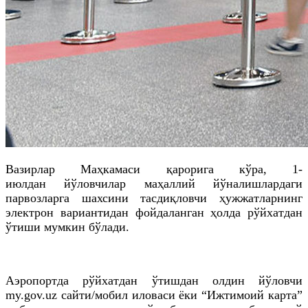
Вазирлар Маҳкамаси қарорига кўра, 1-
июлдан
йўловчилар маҳаллий йўналишлардаги
парвозларга шахсини тасдиқловчи ҳужжатларнинг
электрон вариантидан фойдаланган ҳолда рўйхатдан
ўтиши мумкин бўлади.
Аэропортда рўйхатдан ўтишдан олдин йўловчи
my.gov.uz сайти/мобил иловаси ёки “Ижтимоий карта”