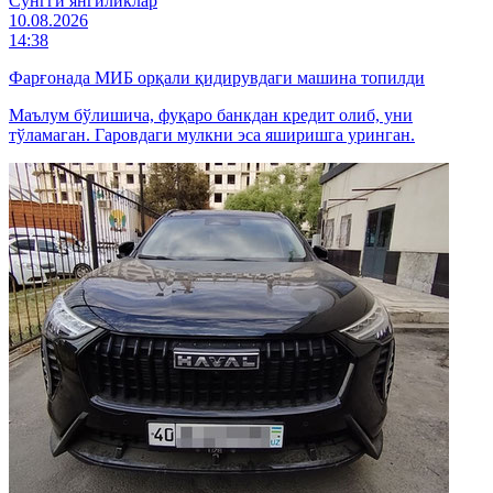
Cўнгги янгиликлар
10.08.2026
14:38
Фарғонада МИБ орқали қидирувдаги машина топилди
Маълум бўлишича, фуқаро банкдан кредит олиб, уни
тўламаган. Гаровдаги мулкни эса яширишга уринган.