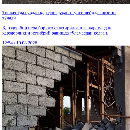
Тошкентда сувдан қарздор фуқаро тунги рейдда қарзини
тўлади
Қарздор бир неча бор огоҳлантирилганига қарамасдан
қарздорликни ихтиёрий равишда тўламасдан келган.
12:54 / 10.08.2026