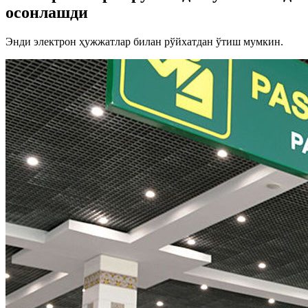
осонлашди
Энди электрон ҳужжатлар билан рўйхатдан ўтиш мумкин.