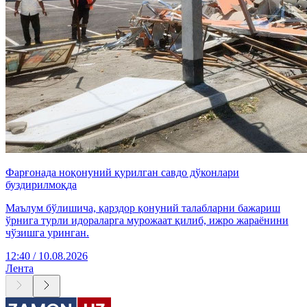
Фарғонада ноқонуний қурилган савдо дўконлари
буздирилмоқда
Маълум бўлишича, қарздор қонуний талабларни бажариш
ўрнига турли идораларга мурожаат қилиб, ижро жараёнини
чўзишга уринган.
12:40 / 10.08.2026
Лента