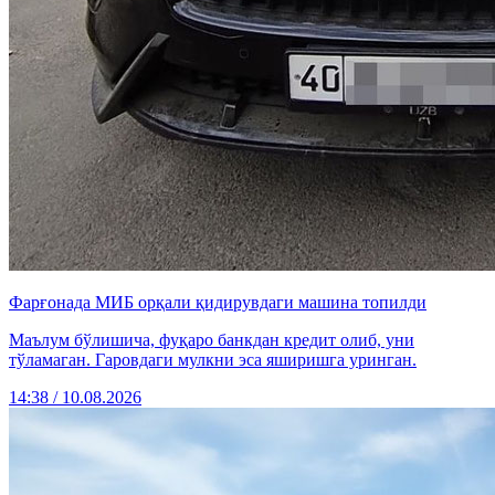
Фарғонада МИБ орқали қидирувдаги машина топилди
Маълум бўлишича, фуқаро банкдан кредит олиб, уни
тўламаган. Гаровдаги мулкни эса яширишга уринган.
14:38 / 10.08.2026