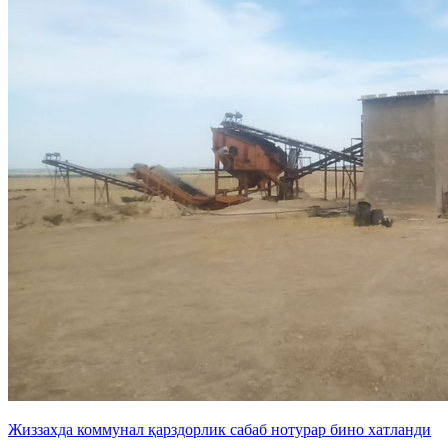
Жиззахда коммунал қарздорлик сабаб нотурар бино хатланди