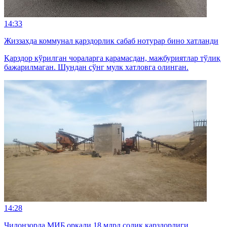
14:33
Жиззахда коммунал қарздорлик сабаб нотурар бино хатланди
Қарздор кўрилган чораларга қарамасдан, мажбуриятлар тўлиқ
бажарилмаган. Шундан сўнг мулк хатловга олинган.
14:28
Чилонзорда МИБ орқали 18 млрд солиқ қарздорлиги