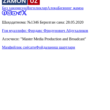
Биз ҳақимизда
Янгиликлар
Алоқа
Бизнинг жамоа
Шаҳодатнома: №1346 Берилган сана: 28.05.2020
Ғоя муаллифи: Фирдавс Фридунович Абдухаликов
Асосчиси: "Master Media Production and Broadcast"
Махфийлик сиёсати
Фойдаланиш шартлари