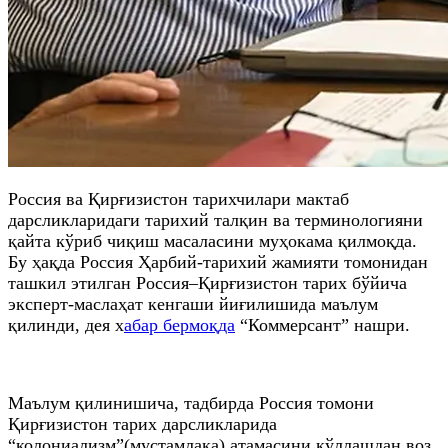
Россия ва Қирғизистон тарихчилари мактаб
дарсликларидаги тарихий талқин ва терминологияни
қайта кўриб чиқиш масаласини муҳокама қилмоқда.
Бу ҳақда Россия Ҳарбий-тарихий жамияти томонидан
ташкил этилган Россия–Қирғизистон тарих бўйича
эксперт-маслаҳат кенгаши йиғилишида маълум
қилинди, дея х
абар бермоқда
“Коммерсант” нашри.
Маълум қилинишича, тадбирда Россия томони
Қирғизистон тарих дарсликларида
“колониализм”(мустамлака) атамасини қўллашдан воз