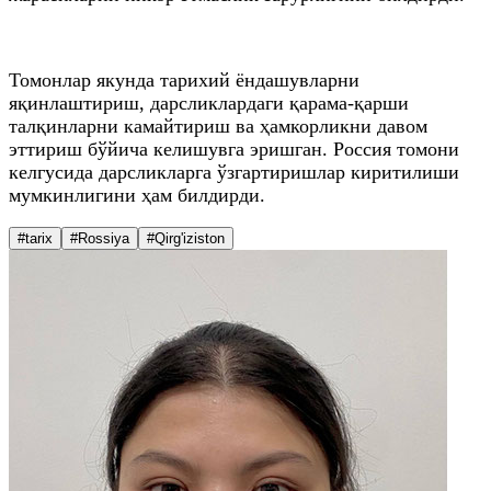
Томонлар якунда тарихий ёндашувларни
яқинлаштириш, дарсликлардаги қарама-қарши
талқинларни камайтириш ва ҳамкорликни давом
эттириш бўйича келишувга эришган. Россия томони
келгусида дарсликларга ўзгартиришлар киритилиши
мумкинлигини ҳам билдирди.
#tarix
#Rossiya
#Qirg'iziston