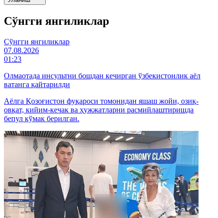
Cўнгги янгиликлар
Cўнгги янгиликлар
07.08.2026
01:23
Олмаотада инсультни бошдан кечирган ўзбекистонлик аёл
ватанга қайтарилди
Аёлга Қозоғистон фуқароси томонидан яшаш жойи, озиқ-
овқат, кийим-кечак ва ҳужжатларни расмийлаштиришда
бепул кўмак берилган.