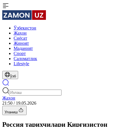
Ўзбекистон
Жаҳон
Сиёсат
Жиноят
Маданият
Спорт
Cаломатлик
Lifestyle
ўзб
Жаҳон
21:50 / 19.05.2026
Уланиш
Россия тарихчилари Қирғизистон