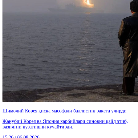
Шимолий Корея қисқа масофали баллистик ракета учирди
Жанубий Корея ва Япония ҳарбийлари синовни қайд этиб,
вазиятни кузатишни кучайтирди.
15:26 / 06.08.2026