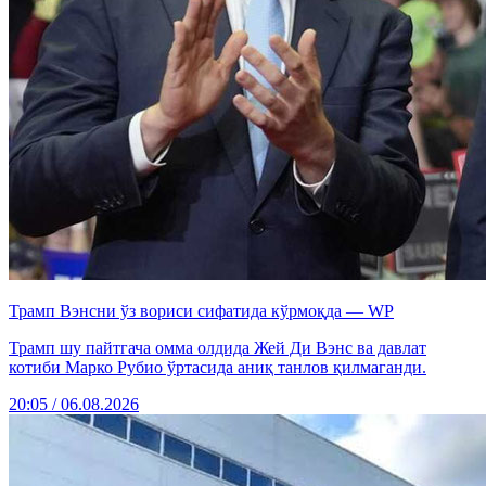
Трамп Вэнсни ўз вориси сифатида кўрмоқда — WP
Трамп шу пайтгача омма олдида Жей Ди Вэнс ва давлат
котиби Марко Рубио ўртасида аниқ танлов қилмаганди.
20:05 / 06.08.2026