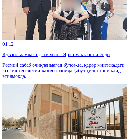
01:12
Қувайт мамлакатдаги ягона Эрон мактабини ёпди
Расмий сабаб очиқланмаган бўлса-да, қарор минтақадаги
кескин геосиёсий вазият фонида қабул қилингани қайд
этилмоқда.