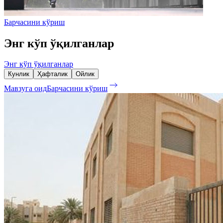
Барчасини кўриш
Энг кўп ўқилганлар
Энг кўп ўқилганлар
Кунлик
Ҳафталик
Ойлик
Мавзуга оид
Барчасини кўриш