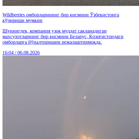
Wildberries омборларининг бир қисмини Ўзбекистонга
кўчириши мумкин
Шунингдек, компания узоқ муддат сақланадиган
маҳсулотларнинг бир қисмини Беларус, Қозоғистондаги
омборларга йўналтиришни режалаштирмоқда.
16:04 / 06.08.2026