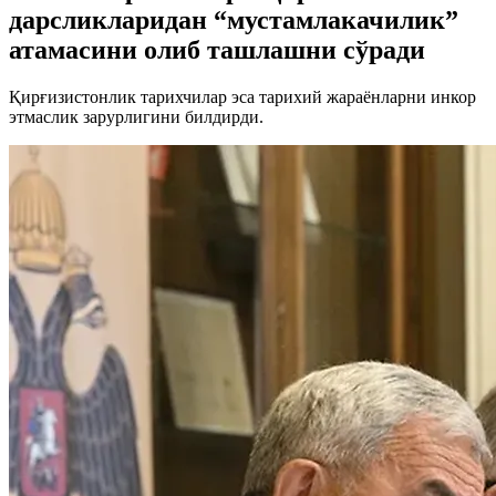
дарсликларидан “мустамлакачилик”
атамасини олиб ташлашни сўради
Қирғизистонлик тарихчилар эса тарихий жараёнларни инкор
этмаслик зарурлигини билдирди.