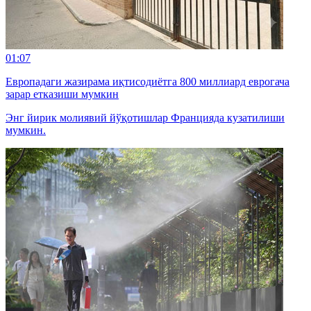
01:07
Европадаги жазирама иқтисодиётга 800 миллиард еврогача
зарар етказиши мумкин
Энг йирик молиявий йўқотишлар Францияда кузатилиши
мумкин.