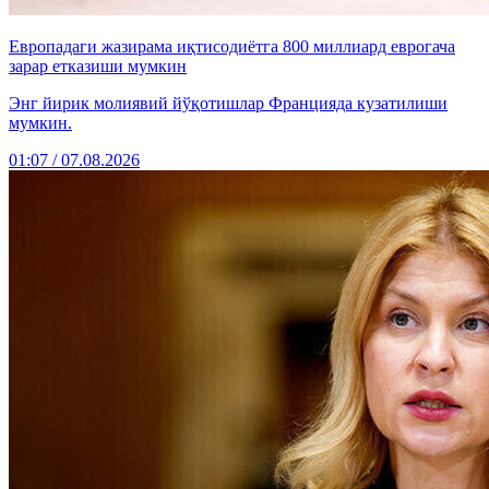
Европадаги жазирама иқтисодиётга 800 миллиард еврогача
зарар етказиши мумкин
Энг йирик молиявий йўқотишлар Францияда кузатилиши
мумкин.
01:07 / 07.08.2026