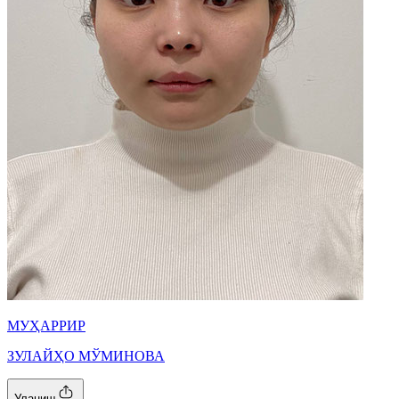
МУҲАРРИР
ЗУЛАЙҲО МЎМИНОВА
Уланиш