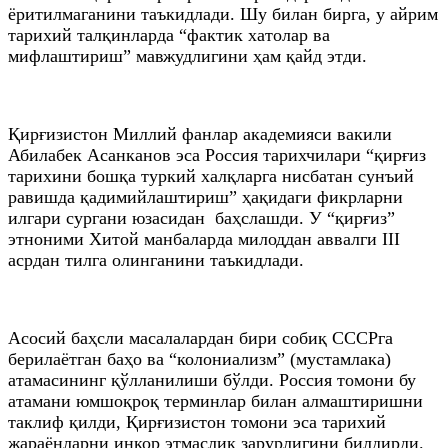
ёритилмаганини таъкидлади. Шу билан бирга, у айрим
тарихий талқинларда “фактик хатолар ва
мифлаштириш” мавжудлигини ҳам қайд этди.
Қирғизистон Миллий фанлар академияси вакили
Абилабек Асанканов эса Россия тарихчилари “қирғиз
тарихини бошқа туркий халқларга нисбатан сунъий
равишда қадимийлаштириш” ҳақидаги фикрларни
илгари сургани юзасидан баҳслашди. У “қирғиз”
этноними Хитой манбаларда милоддан аввалги III
асрдан тилга олинганини таъкидлади.
Асосий баҳсли масалалардан бири собиқ СССРга
берилаётган баҳо ва “колониализм” (мустамлака)
атамасининг қўлланилиши бўлди. Россия томони бу
атамани юмшоқроқ терминлар билан алмаштиришни
таклиф қилди, Қирғизистон томони эса тарихий
жараёнларни инкор этмаслик зарурлигини билдирди.