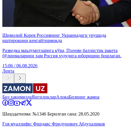
Шимолий Корея Россиянинг Украинадаги урушида
иштирокини кенгайтирмоқда
Разведка маълумотларига кўра, Пхенян баллистик ракета
бўлинмаларини ҳам Россия ҳудудига юборишни бошлаган.
15:06 / 06.08.2026
Лента
Биз ҳақимизда
Янгиликлар
Алоқа
Бизнинг жамоа
Шаҳодатнома: №1346 Берилган сана: 28.05.2020
Ғоя муаллифи: Фирдавс Фридунович Абдухаликов