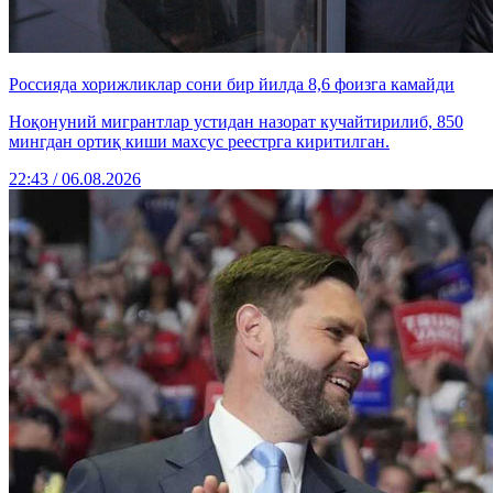
Россияда хорижликлар сони бир йилда 8,6 фоизга камайди
Ноқонуний мигрантлар устидан назорат кучайтирилиб, 850
мингдан ортиқ киши махсус реестрга киритилган.
22:43 / 06.08.2026