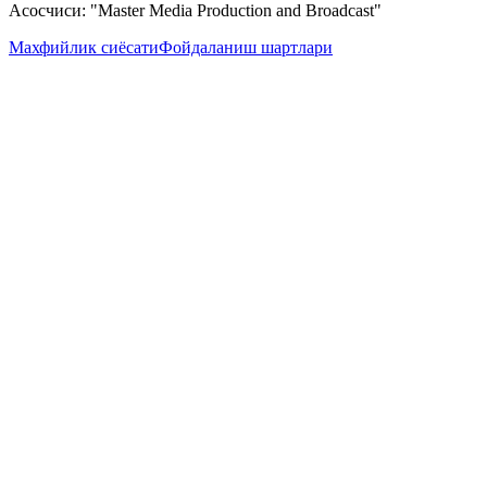
Асосчиси: "Master Media Production and Broadcast"
Махфийлик сиёсати
Фойдаланиш шартлари