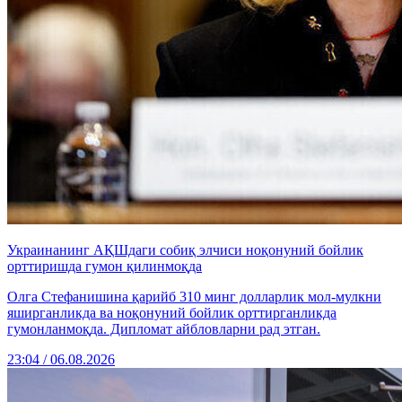
Украинанинг АҚШдаги собиқ элчиси ноқонуний бойлик
орттиришда гумон қилинмоқда
Олга Стефанишина қарийб 310 минг долларлик мол-мулкни
яширганликда ва ноқонуний бойлик орттирганликда
гумонланмоқда. Дипломат айбловларни рад этган.
23:04 / 06.08.2026