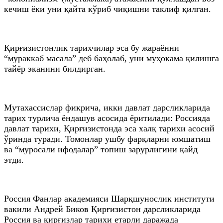
кечиш ёки уни қайта кўриб чиқишни таклиф қилган.
Қирғизистонлик тарихчилар эса бу жараённи
“мураккаб масала” деб баҳолаб, уни муҳокама қилишга
тайёр эканини билдирган.
Мутахассислар фикрича, икки давлат дарсликларида
тарих турлича ёндашув асосида ёритилади: Россияда
давлат тарихи, Қирғизистонда эса халқ тарихи асосий
ўринда туради. Томонлар ушбу фарқларни юмшатиш
ва “муросали ифодалар” топиш зарурлигини қайд
этди.
Россия Фанлар академияси Шарқшунослик институти
вакили Андрей Биков Қирғизистон дарсликларида
Россия ва қирғизлар тарихи етарли даражада