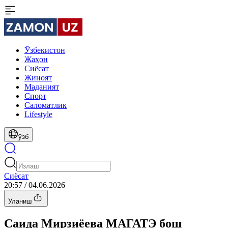
Ўзбекистон
Жаҳон
Сиёсат
Жиноят
Маданият
Спорт
Cаломатлик
Lifestyle
ўзб
Сиёсат
20:57 / 04.06.2026
Уланиш
Саида Мирзиёева МАГАТЭ бош