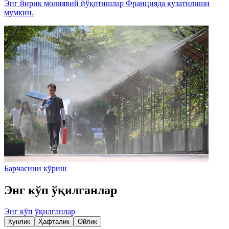
Энг йирик молиявий йўқотишлар Францияда кузатилиши
мумкин.
Барчасини кўриш
Энг кўп ўқилганлар
Энг кўп ўқилганлар
Кунлик
Ҳафталик
Ойлик