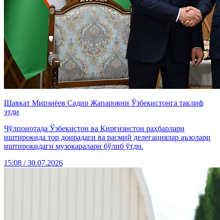
Шавкат Мирзиёев Садир Жапаровни Ўзбекистонга таклиф
этди
Чўлпонотада Ўзбекистон ва Қирғизистон раҳбарлари
иштирокида тор доирадаги ва расмий делегациялар аъзолари
иштирокидаги музокаралари бўлиб ўтди.
15:08 / 30.07.2026