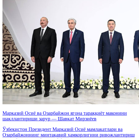
Марказий Осиё ва Озарбайжон ягона тараққиёт маконини
шакллантириши зарур — Шавкат Мирзиёев
Ўзбекистон Президент Марказий Осиё мамлакатлари ва
Озарбайжоннинг минтақавий ҳамкорлигини ривожлантириш