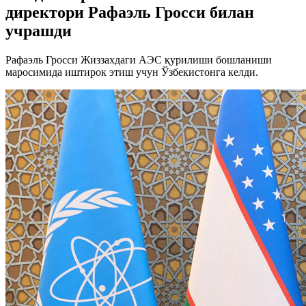
директори Рафаэль Гросси билан
учрашди
Рафаэль Гросси Жиззахдаги АЭС қурилиши бошланиши
маросимида иштирок этиш учун Ўзбекистонга келди.