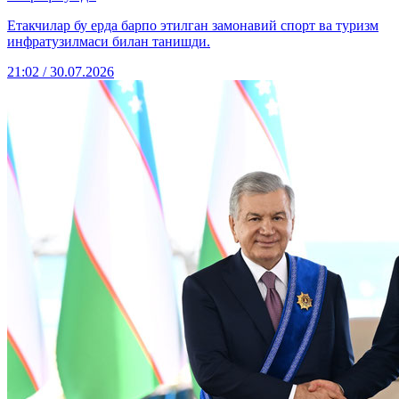
Етакчилар бу ерда барпо этилган замонавий спорт ва туризм
инфратузилмаси билан танишди.
21:02 / 30.07.2026