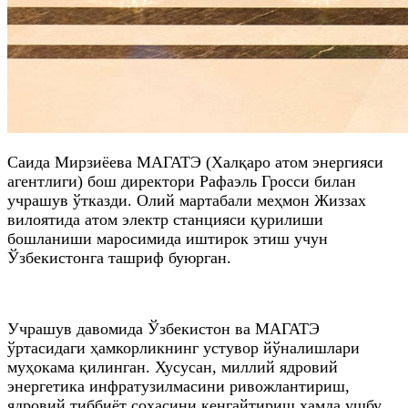
Саида Мирзиёева МАГАТЭ (Халқаро атом энергияси
агентлиги) бош директори Рафаэль Гросси билан
учрашув ўтказди. Олий мартабали меҳмон Жиззах
вилоятида атом электр станцияси қурилиши
бошланиши маросимида иштирок этиш учун
Ўзбекистонга ташриф буюрган.
Учрашув давомида Ўзбекистон ва МАГАТЭ
ўртасидаги ҳамкорликнинг устувор йўналишлари
муҳокама қилинган. Хусусан, миллий ядровий
энергетика инфратузилмасини ривожлантириш,
ядровий тиббиёт соҳасини кенгайтириш ҳамда ушбу