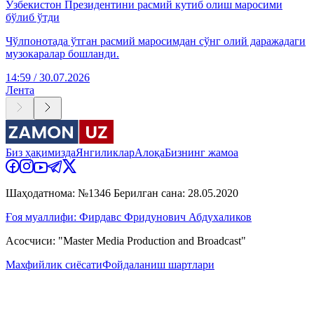
Ўзбекистон Президентини расмий кутиб олиш маросими
бўлиб ўтди
Чўлпонотада ўтган расмий маросимдан сўнг олий даражадаги
музокаралар бошланди.
14:59 / 30.07.2026
Лента
Биз ҳақимизда
Янгиликлар
Алоқа
Бизнинг жамоа
Шаҳодатнома: №1346 Берилган сана: 28.05.2020
Ғоя муаллифи: Фирдавс Фридунович Абдухаликов
Асосчиси: "Master Media Production and Broadcast"
Махфийлик сиёсати
Фойдаланиш шартлари