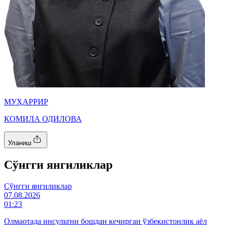
МУҲАРРИР
КОМИЛА ОДИЛОВА
Уланиш
Cўнгги янгиликлар
Cўнгги янгиликлар
07.08.2026
01:23
Олмаотада инсультни бошдан кечирган ўзбекистонлик аёл