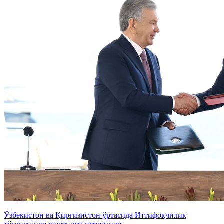
Ўзбекистон ва Қирғизистон ўртасида Иттифоқчилик