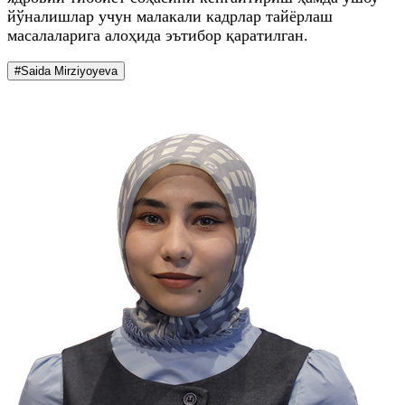
йўналишлар учун малакали кадрлар тайёрлаш
масалаларига алоҳида эътибор қаратилган.
#Saida Mirziyoyeva