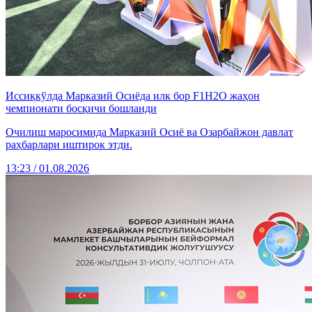
Иссиқкўлда Марказий Осиёда илк бор F1H2O жаҳон
чемпионати босқичи бошланди
Очилиш маросимида Марказий Осиё ва Озарбайжон давлат
раҳбарлари иштирок этди.
13:23 / 01.08.2026