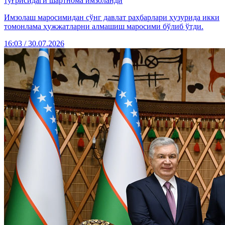
тўғрисидаги шартнома имзоланди
Имзолаш маросимидан сўнг давлат раҳбарлари ҳузурида икки
томонлама ҳужжатларни алмашиш маросими бўлиб ўтди.
16:03 / 30.07.2026