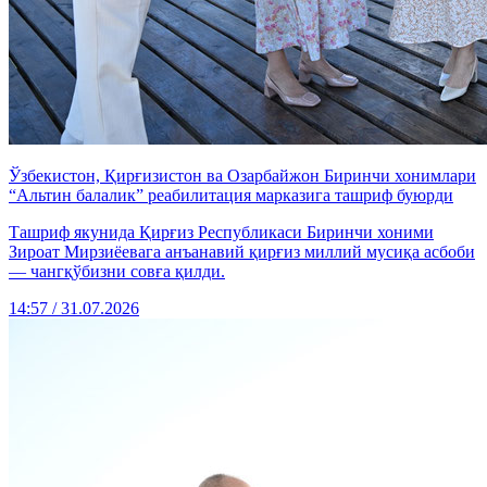
Ўзбекистон, Қирғизистон ва Озарбайжон Биринчи хонимлари
“Альтин балалик” реабилитация марказига ташриф буюрди
Ташриф якунида Қирғиз Республикаси Биринчи хоними
Зироат Мирзиёевага анъанавий қирғиз миллий мусиқа асбоби
— чангқўбизни совға қилди.
14:57 / 31.07.2026