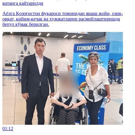
ватанга қайтарилди
Аёлга Қозоғистон фуқароси томонидан яшаш жойи, озиқ-
овқат, кийим-кечак ва ҳужжатларни расмийлаштиришда
бепул кўмак берилган.
01:12