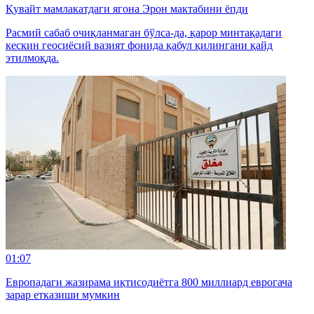
Қувайт мамлакатдаги ягона Эрон мактабини ёпди
Расмий сабаб очиқланмаган бўлса-да, қарор минтақадаги
кескин геосиёсий вазият фонида қабул қилингани қайд
этилмоқда.
01:07
Европадаги жазирама иқтисодиётга 800 миллиард еврогача
зарар етказиши мумкин