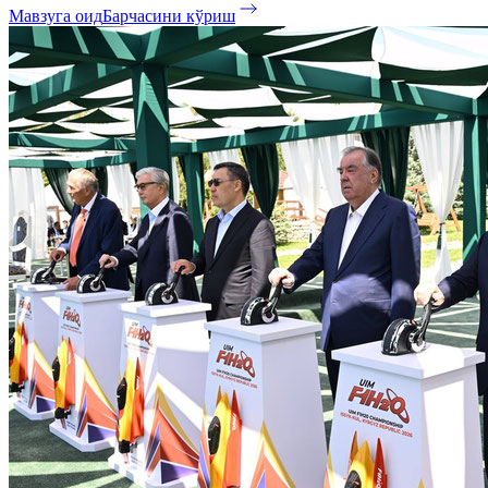
Мавзуга оид
Барчасини кўриш