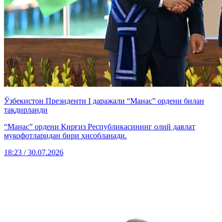
Ўзбекистон Президенти I даражали “Манас” ордени билан
тақдирланди
“Манас” ордени Қирғиз Республикасининг олий давлат
мукофотларидан бири ҳисобланади.
18:23 / 30.07.2026