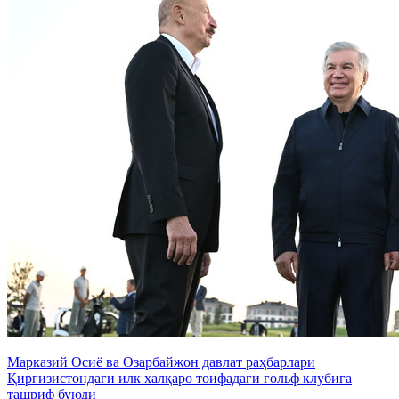
Марказий Осиё ва Озарбайжон давлат раҳбарлари
Қирғизистондаги илк халқаро тоифадаги гольф клубига
ташриф буюди