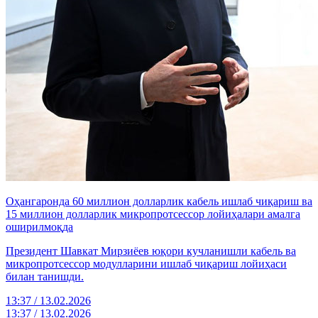
Оҳангаронда 60 миллион долларлик кабель ишлаб чиқариш ва
15 миллион долларлик микропротсессор лойиҳалари амалга
оширилмоқда
Президент Шавкат Мирзиёев юқори кучланишли кабель ва
микропротсессор модулларини ишлаб чиқариш лойиҳаси
билан танишди.
13:37 / 13.02.2026
13:37 / 13.02.2026