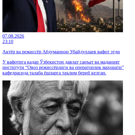
07.08.2026
23:10
Актёр ва режиссёр Абдуманнон Убайдуллаев вафот этди
У вафотига қадар Ўзбекистон давлат санъат ва маданият
институти “Овоз режиссёрлиги ва операторлик маҳорати”
кафедрасида талаба ёшларга таълим бериб келган.