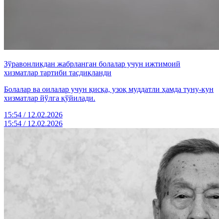
Зўравонликдан жабрланган болалар учун ижтимоий
хизматлар тартиби тасдиқланди
Болалар ва оилалар учун қисқа, узоқ муддатли ҳамда туну-кун
хизматлар йўлга қўйилади.
15:54 / 12.02.2026
15:54 / 12.02.2026