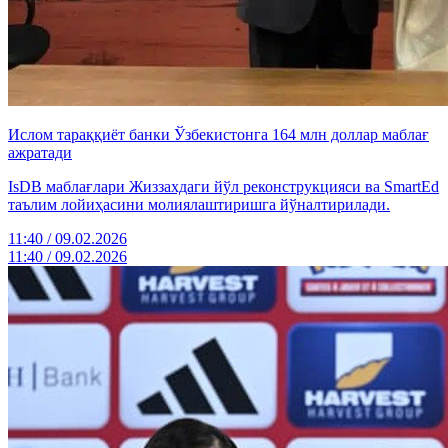
Ислом тараққиёт банки Ўзбекистонга 164 млн доллар маблағ
ажратади
IsDB маблағлари Жиззахдаги йўл реконструкцияси ва SmartEd
таълим лойиҳасини молиялаштиришга йўналтирилади.
11:40 / 09.02.2026
11:40 / 09.02.2026