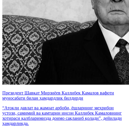
Президент Шавкат Мирзиёев Каллибек Камалов вафоти
муносабати билан ҳамдардлик билдирди
“Атоқли давлат ва жамоат арбоби, ёшларнинг меҳрибон
устози, самимий ва камтарин инсон Каллибек Камаловнинг
хотираси қалбларимизда доимо сақланиб қолади”, дейилади
ҳамдарликда.