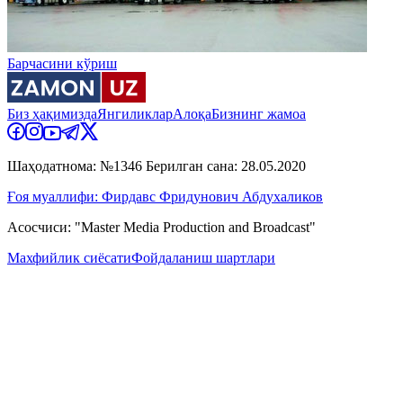
Барчасини кўриш
Биз ҳақимизда
Янгиликлар
Алоқа
Бизнинг жамоа
Шаҳодатнома: №1346 Берилган сана: 28.05.2020
Ғоя муаллифи: Фирдавс Фридунович Абдухаликов
Асосчиси: "Master Media Production and Broadcast"
Махфийлик сиёсати
Фойдаланиш шартлари