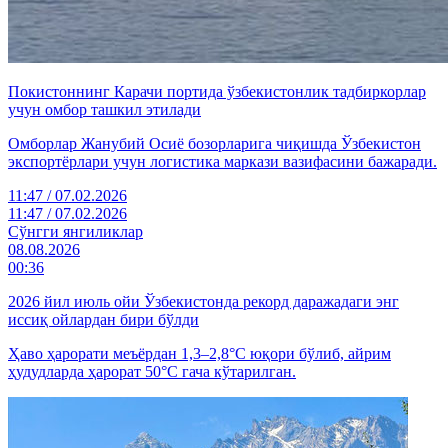
Покистоннинг Карачи портида ўзбекистонлик тадбиркорлар
учун омбор ташкил этилади
Омборлар Жанубий Осиё бозорларига чиқишда Ўзбекистон
экспортёрлари учун логистика маркази вазифасини бажаради.
11:47 / 07.02.2026
11:47 / 07.02.2026
Cўнгги янгиликлар
08.08.2026
00:36
2026 йил июль ойи Ўзбекистонда рекорд даражадаги энг
иссиқ ойлардан бири бўлди
Ҳаво ҳарорати меъёрдан 1,3–2,8°C юқори бўлиб, айрим
ҳудудларда ҳарорат 50°C гача кўтарилган.