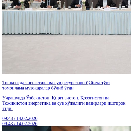
Тошкентда энергетика ва сув ресурслари бўйича тўрт
томонлама музокаралар бўлиб ўтди
Учрашувда Ўзбекистон, Қирғизистон, Қозоғистон ва
Тожикистон энергетика ва сув хўжалиги вазирлари иштирок
этди.
09:43 / 14.02.2026
09:43 / 14.02.2026