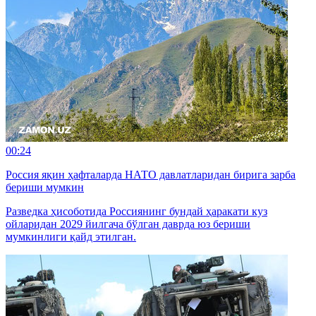
00:24
Россия яқин ҳафталарда НАТО давлатларидан бирига зарба
бериши мумкин
Разведка ҳисоботида Россиянинг бундай ҳаракати куз
ойларидан 2029 йилгача бўлган даврда юз бериши
мумкинлиги қайд этилган.