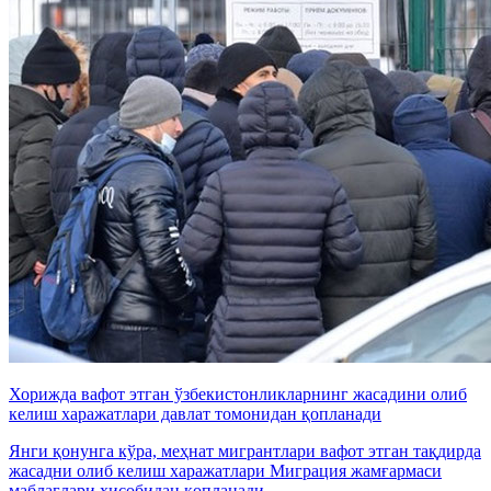
Хорижда вафот этган ўзбекистонликларнинг жасадини олиб
келиш харажатлари давлат томонидан қопланади
Янги қонунга кўра, меҳнат мигрантлари вафот этган тақдирда
жасадни олиб келиш харажатлари Миграция жамғармаси
маблағлари ҳисобидан қопланади.