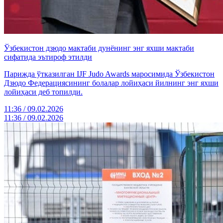
Ўзбекистон дзюдо мактаби дунёнинг энг яхши мактаби
сифатида эътироф этилди
Парижда ўтказилган IJF Judo Awards маросимида Ўзбекистон
Дзюдо Федерациясининг болалар лойиҳаси йилнинг энг яхши
лойиҳаси деб топилди.
11:36 / 09.02.2026
11:36 / 09.02.2026