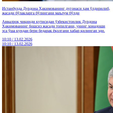
Истанбулда Дурдона Ҳакимованинг дугонаси ҳам ўлдирилиб,
жасади бўлакларга бўлингани маълум бўлди
Аввалроқ чиқинди қутисидан ўзбекистонлик Дурдона
Ҳакимованинг бошсиз жасади топилгани, унинг хонадоши
эса ўша кундан бери бедарак ёқолгани хабар қилинган эди.
10:10 / 13.02.2026
10:10 / 13.02.2026