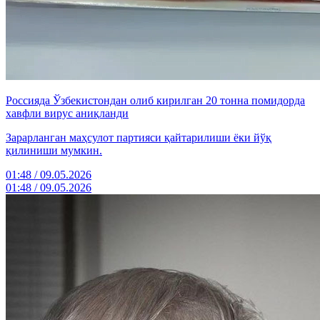
Россияда Ўзбекистондан олиб кирилган 20 тонна помидорда
хавфли вирус аниқланди
Зарарланган маҳсулот партияси қайтарилиши ёки йўқ
қилиниши мумкин.
01:48 / 09.05.2026
01:48 / 09.05.2026