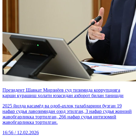
Президент Шавкат Мирзиёев суд тизимида коррупцияга
қарши курашиш ҳолати юзасидан ахборот билан танишди
2025 йилда қасамёд ва одоб-ахлоқ талабларини бузган 19
нафар судья лавозимидан озод этилган, 3 нафар судья жиноий
жавобгарликка тортилган, 266 нафар судья интизомий
жавобгарликка тортилган.
16:56 / 12.02.2026