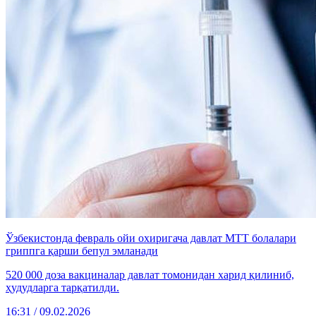
Ўзбекистонда февраль ойи охиригача давлат МТТ болалари
гриппга қарши бепул эмланади
520 000 доза вакциналар давлат томонидан харид қилиниб,
ҳудудларга тарқатилди.
16:31 / 09.02.2026