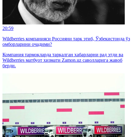
20:59
Wildberries компанияси Россияни тарк этиб, Ўзбекистонда ўз
омборларини очадими?
Компания тармоқларда тарқалган хабарларни рад этди ва
Wildberries матбуот хизмати Zamon.uz саволларига жавоб
берди.