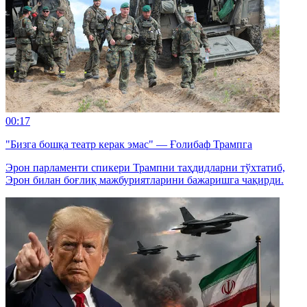
00:17
"Бизга бошқа театр керак эмас" — Ғолибаф Трампга
Эрон парламенти спикери Трампни таҳдидларни тўхтатиб,
Эрон билан боғлиқ мажбуриятларини бажаришга чақирди.