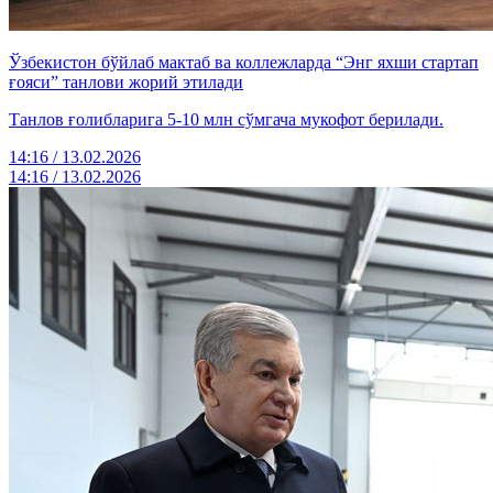
Ўзбекистон бўйлаб мактаб ва коллежларда “Энг яхши стартап
ғояси” танлови жорий этилади
Танлов ғолибларига 5-10 млн сўмгача мукофот берилади.
14:16 / 13.02.2026
14:16 / 13.02.2026