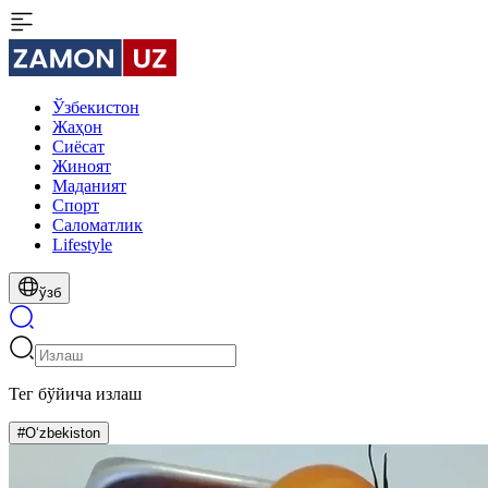
Ўзбекистон
Жаҳон
Сиёсат
Жиноят
Маданият
Спорт
Cаломатлик
Lifestyle
ўзб
Тег бўйича излаш
#O‘zbekiston