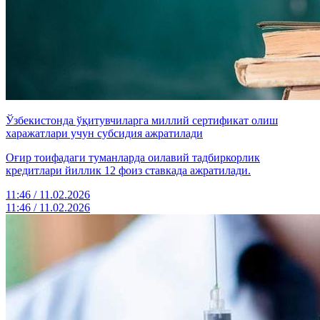
Ўзбекистонда ўқитувчиларга миллий сертификат олиш
харажатлари учун субсидия ажратилади
Оғир тоифадаги туманларда оилавий тадбиркорлик
кредитлари йиллик 12 фоиз ставкада ажратилади.
11:46 / 11.02.2026
11:46 / 11.02.2026