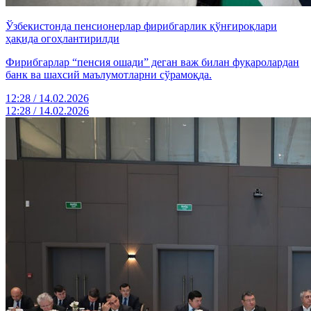
Ўзбекистонда пенсионерлар фирибгарлик қўнғироқлари
ҳақида огоҳлантирилди
Фирибгарлар “пенсия ошади” деган важ билан фуқаролардан
банк ва шахсий маълумотларни сўрамоқда.
12:28 / 14.02.2026
12:28 / 14.02.2026