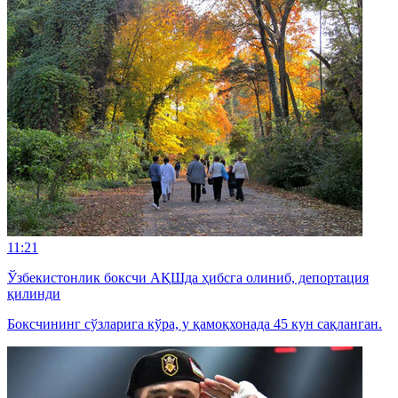
11:21
Ўзбекистонлик боксчи АҚШда ҳибсга олиниб, депортация
қилинди
Боксчининг сўзларига кўра, у қамоқхонада 45 кун сақланган.