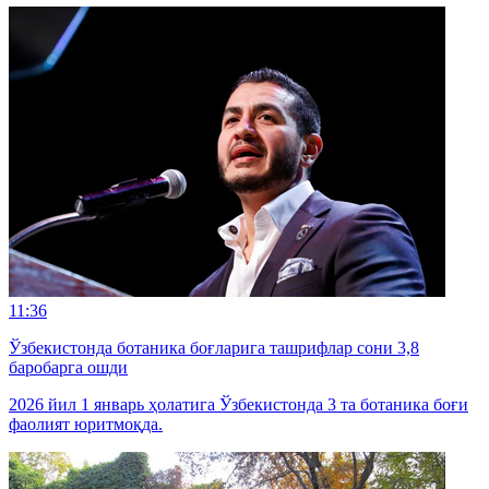
11:36
Ўзбекистонда ботаника боғларига ташрифлар сони 3,8
баробарга ошди
2026 йил 1 январь ҳолатига Ўзбекистонда 3 та ботаника боғи
фаолият юритмоқда.