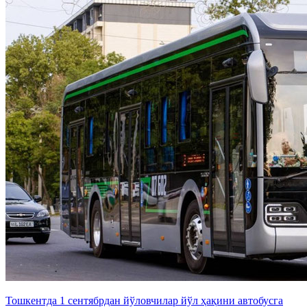
Тошкентда 1 сентябрдан йўловчилар йўл ҳақини автобусга