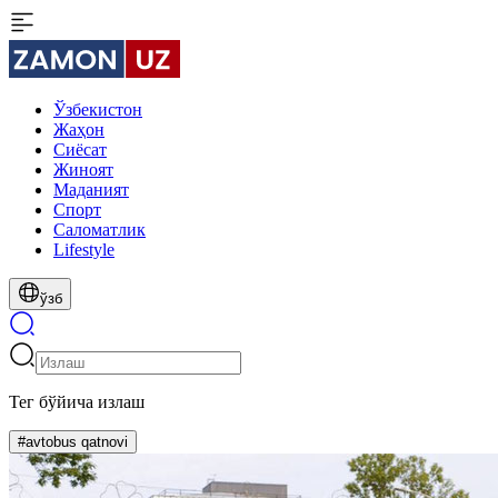
Ўзбекистон
Жаҳон
Сиёсат
Жиноят
Маданият
Спорт
Cаломатлик
Lifestyle
ўзб
Тег бўйича излаш
#avtobus qatnovi