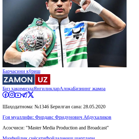
Барчасини кўриш
Биз ҳақимизда
Янгиликлар
Алоқа
Бизнинг жамоа
Шаҳодатнома: №1346 Берилган сана: 28.05.2020
Ғоя муаллифи: Фирдавс Фридунович Абдухаликов
Асосчиси: "Master Media Production and Broadcast"
Махфийлик сиёсати
Фойдаланиш шартлари