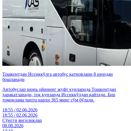
Тошкентдан Иссиқкўлга автобус қатновлари 8 июндан
бошланади
Автобуслар июнь ойининг жуфт кунларида Тошкентдан
ҳаракатланади, тоқ кунларда Иссиқкўлдан қайтади. Бир
томонлама чипта нархи 365 минг сўм бўлади.
18:55 / 02.06.2026
18:55 / 02.06.2026
Cўнгги янгиликлар
08.08.2026
13:44