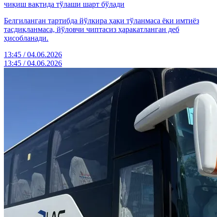
чиқиш вақтида тўлаши шарт бўлади
Белгиланган тартибда йўлкира ҳақи тўланмаса ёки имтиёз
тасдиқланмаса, йўловчи чиптасиз ҳаракатланган деб
ҳисобланади.
13:45 / 04.06.2026
13:45 / 04.06.2026