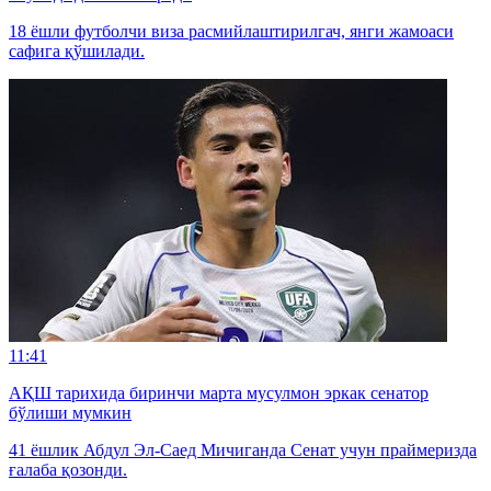
18 ёшли футболчи виза расмийлаштирилгач, янги жамоаси
сафига қўшилади.
11:41
АҚШ тарихида биринчи марта мусулмон эркак сенатор
бўлиши мумкин
41 ёшлик Абдул Эл-Саед Мичиганда Сенат учун праймеризда
ғалаба қозонди.