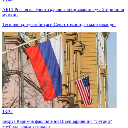
АҚШ Россия ва Эронга қарши санкцияларни кучайтирилиши
мумкин
Тегишли қонун лойиҳаси Сенат томонидан маъқулланди.
13:32
Беҳруз Каримов фаолиятини Швейцариянинг “Лугано”
клубида давом эттиради